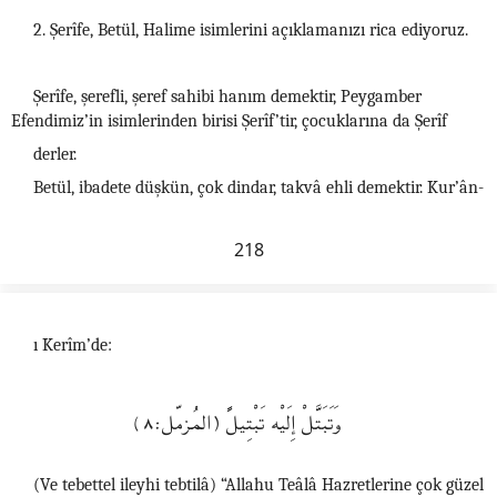
2. Şerîfe, Betül, Halime isimlerini açıklamanızı rica ediyoruz.
Şerîfe, şerefli, şeref sahibi hanım demektir, Peygamber
Efendimiz’in isimlerinden birisi Şerîf’tir, çocuklarına da Şerîf
derler.
Betül, ibadete düşkün, çok dindar, takvâ ehli demektir. Kur’ân-
218
ı Kerîm’de:
وَتَبَتَّلْ إِلَيْه تَبْتِيلًً (المُزمّل:٨)
(Ve tebettel ileyhi tebtilâ) “Allahu Teâlâ Hazretlerine çok güzel