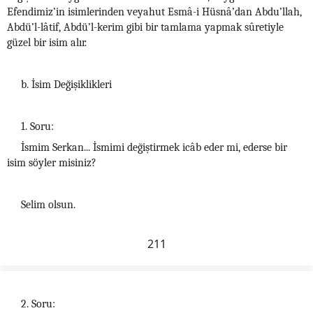
Efendimiz’in isimlerinden veyahut Esmâ-i Hüsnâ’dan Abdu’llah,
Abdü’l-lâtif, Abdü’l-kerim gibi bir tamlama yapmak sûretiyle
güzel bir isim alır.
b. İsim Değişiklikleri
1. Soru:
İsmim Serkan... İsmimi değiştirmek icâb eder mi, ederse bir
isim söyler misiniz?
Selim olsun.
211
2. Soru: