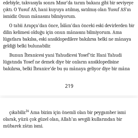
edebiyle, takvasıyla sonra Mısır’da tarım bakanı gibi bir seviyeye
çıktı. O Yusuf AS, hani kuyuya atılmış, satılmış olan Yusuf AS’ın
ismidir. Onun mânasını bilmiyorum.
O tabii Arapça’dan önce, İslâm’dan önceki eski devirlerden bir
dilin kelimesi olduğu için onun mânasını bilmiyorum. Ama
lügatlara bakılsa, eski ansiklopedilere bakılırsa belki ne mânaya
geldiği belki bulunabilir.
Bunun İbranicesi yani Yahudicesi Yosef’tir. Hani Yahudi
lügatında Yosef ne demek diye bir onların ansiklopedisine
bakılırsa, belki İbranice’de bu şu mânaya geliyor diye bir mâna
219
14
çıkabilir.
Ama bizim için önemli olan bir peygamber ismi
olarak, yüzü çok güzel olan, Allah’ın sevgili kullarından bir
mübarek zâtın ismi.