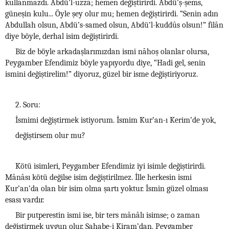
kullanmazdı. Abdü’l-uzzâ; hemen değiştirirdi. Abdü’ş-şems,
güneşin kulu... Öyle şey olur mu; hemen değiştirirdi. “Senin adın
Abdullah olsun, Abdü’s-samed olsun, Abdü’l-kuddûs olsun!” filân
diye böyle, derhal isim değiştirirdi.
Biz de böyle arkadaşlarımızdan ismi nâhoş olanlar olursa,
Peygamber Efendimiz böyle yapıyordu diye, “Hadi gel, senin
ismini değiştirelim!” diyoruz, güzel bir isme değiştiriyoruz.
2. Soru:
İsmimi değiştirmek istiyorum. İsmim Kur’an-ı Kerim’de yok,
değiştirsem olur mu?
Kötü isimleri, Peygamber Efendimiz iyi isimle değiştirirdi.
Mânâsı kötü değilse isim değiştirilmez. İlle herkesin ismi
Kur’an’da olan bir isim olma şartı yoktur. İsmin güzel olması
esası vardır.
Bir putperestin ismi ise, bir ters mânâlı isimse; o zaman
değiştirmek uygun olur. Sahabe-i Kiram’dan, Peygamber