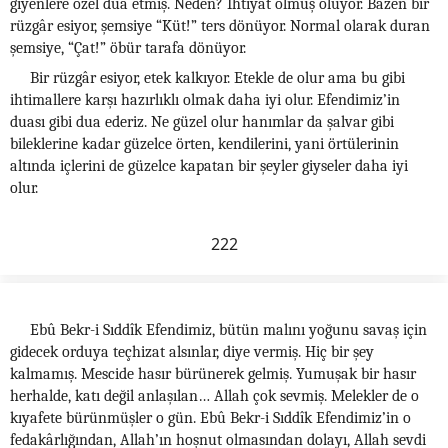
giyenlere özel dua etmiş. Neden? İhtiyat olmuş oluyor. Bazen bir
rüzgâr esiyor, şemsiye “Küt!” ters dönüyor. Normal olarak duran
şemsiye, “Çat!” öbür tarafa dönüyor.
Bir rüzgâr esiyor, etek kalkıyor. Etekle de olur ama bu gibi
ihtimallere karşı hazırlıklı olmak daha iyi olur. Efendimiz’in
duası gibi dua ederiz. Ne güzel olur hanımlar da şalvar gibi
bileklerine kadar güzelce örten, kendilerini, yani örtülerinin
altında içlerini de güzelce kapatan bir şeyler giyseler daha iyi
olur.
222
Ebû Bekr-i Sıddîk Efendimiz, bütün malını yoğunu savaş için
gidecek orduya teçhizat alsınlar, diye vermiş. Hiç bir şey
kalmamış. Mescide hasır bürünerek gelmiş. Yumuşak bir hasır
herhalde, katı değil anlaşılan… Allah çok sevmiş. Melekler de o
kıyafete bürünmüşler o gün. Ebû Bekr-i Sıddîk Efendimiz’in o
fedakârlığından, Allah’ın hoşnut olmasından dolayı, Allah sevdi