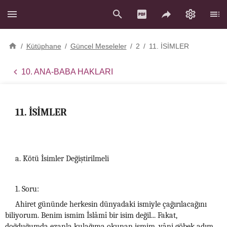
/
Kütüphane
/
Güncel Meseleler
/
2
/
11. İSİMLER
10. ANA-BABA HAKLARI
11. İSİMLER
a. Kötü İsimler Değiştirilmeli
1. Soru:
Ahiret gününde herkesin dünyadaki ismiyle çağırılacağını
biliyorum. Benim ismim İslâmî bir isim değil... Fakat,
doğduğumda ezanla kulağıma okunan ismim, yâni göbek adım