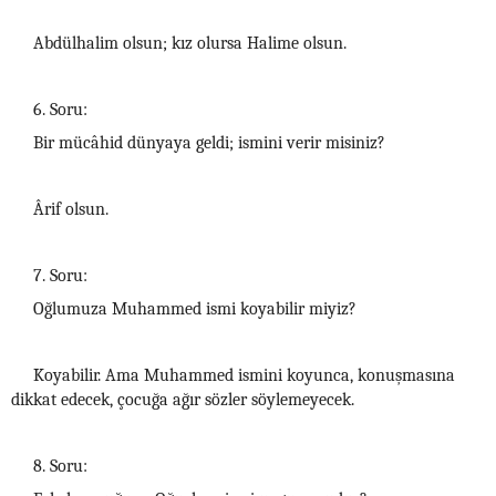
Abdülhalim olsun; kız olursa Halime olsun.
6. Soru:
Bir mücâhid dünyaya geldi; ismini verir misiniz?
Ârif olsun.
7. Soru:
Oğlumuza Muhammed ismi koyabilir miyiz?
Koyabilir. Ama Muhammed ismini koyunca, konuşmasına
dikkat edecek, çocuğa ağır sözler söylemeyecek.
8. Soru: