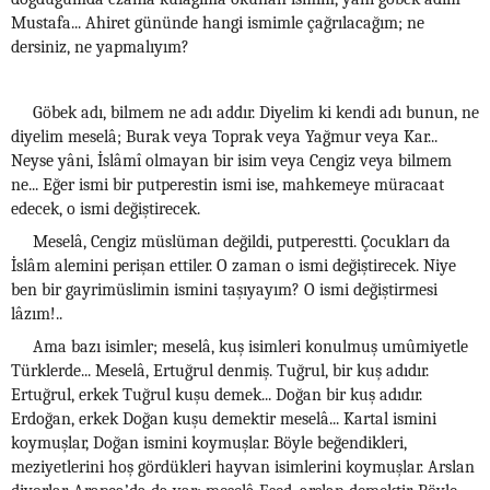
Mustafa... Ahiret gününde hangi ismimle çağrılacağım; ne
dersiniz, ne yapmalıyım?
Göbek adı, bilmem ne adı addır. Diyelim ki kendi adı bunun, ne
diyelim meselâ; Burak veya Toprak veya Yağmur veya Kar...
Neyse yâni, İslâmî olmayan bir isim veya Cengiz veya bilmem
ne... Eğer ismi bir putperestin ismi ise, mahkemeye müracaat
edecek, o ismi değiştirecek.
Meselâ, Cengiz müslüman değildi, putperestti. Çocukları da
İslâm alemini perişan ettiler. O zaman o ismi değiştirecek. Niye
ben bir gayrimüslimin ismini taşıyayım? O ismi değiştirmesi
lâzım!..
Ama bazı isimler; meselâ, kuş isimleri konulmuş umûmiyetle
Türklerde... Meselâ, Ertuğrul denmiş. Tuğrul, bir kuş adıdır.
Ertuğrul, erkek Tuğrul kuşu demek... Doğan bir kuş adıdır.
Erdoğan, erkek Doğan kuşu demektir meselâ... Kartal ismini
koymuşlar, Doğan ismini koymuşlar. Böyle beğendikleri,
meziyetlerini hoş gördükleri hayvan isimlerini koymuşlar. Arslan