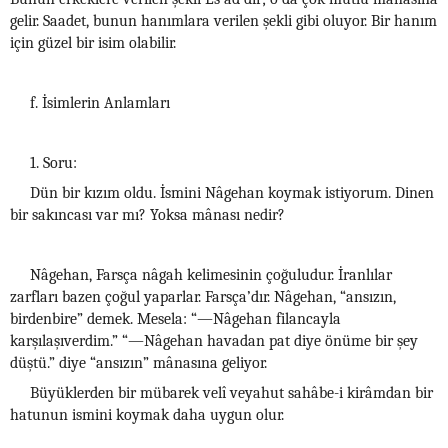
gelir. Saadet, bunun hanımlara verilen şekli gibi oluyor. Bir hanım
için güzel bir isim olabilir.
f. İsimlerin Anlamları
1. Soru:
Dün bir kızım oldu. İsmini Nâgehan koymak istiyorum. Dinen
bir sakıncası var mı? Yoksa mânası nedir?
Nâgehan, Farsça nâgah kelimesinin çoğuludur. İranlılar
zarfları bazen çoğul yaparlar. Farsça’dır. Nâgehan, “ansızın,
birdenbire” demek. Mesela: “—Nâgehan filancayla
karşılaşıverdim.” “—Nâgehan havadan pat diye önüme bir şey
düştü.” diye “ansızın” mânasına geliyor.
Büyüklerden bir mübarek velî veyahut sahâbe-i kirâmdan bir
hatunun ismini koymak daha uygun olur.