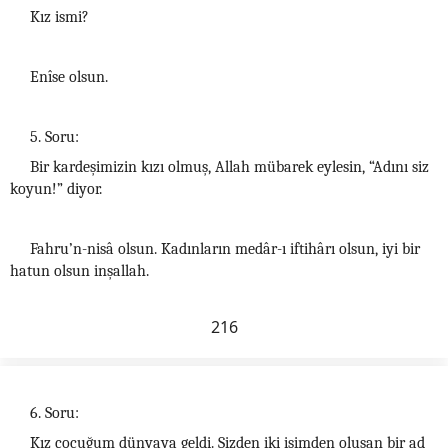
Kız ismi?
Enîse olsun.
5. Soru:
Bir kardeşimizin kızı olmuş, Allah mübarek eylesin, “Adını siz
koyun!” diyor.
Fahru’n-nisâ olsun. Kadınların medâr-ı iftihârı olsun, iyi bir
hatun olsun inşallah.
216
6. Soru:
Kız çocuğum dünyaya geldi. Sizden iki isimden oluşan bir ad