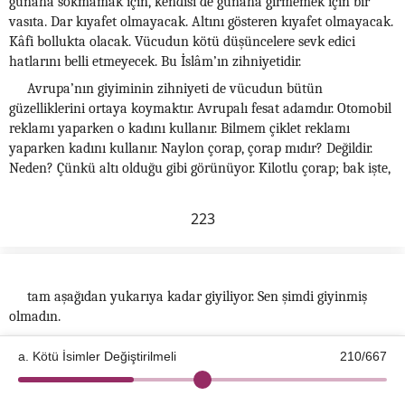
günaha sokmamak için, kendisi de günaha girmemek için bir
vasıta. Dar kıyafet olmayacak. Altını gösteren kıyafet olmayacak.
Kâfi bollukta olacak. Vücudun kötü düşüncelere sevk edici
hatlarını belli etmeyecek. Bu İslâm’ın zihniyetidir.
Avrupa’nın giyiminin zihniyeti de vücudun bütün
güzelliklerini ortaya koymaktır. Avrupalı fesat adamdır. Otomobil
reklamı yaparken o kadını kullanır. Bilmem çiklet reklamı
yaparken kadını kullanır. Naylon çorap, çorap mıdır? Değildir.
Neden? Çünkü altı olduğu gibi görünüyor. Kilotlu çorap; bak işte,
223
tam aşağıdan yukarıya kadar giyiliyor. Sen şimdi giyinmiş
olmadın.
a. Kötü İsimler Değiştirilmeli
210/667
Peygamber Efendimiz’in yanında bedevînin birisi namaz kıldı.
©2026 Kotku Enstitüsü
v2.8.3
Paldır küldür, paldır küldür, paldır küldür; selâm verdi.