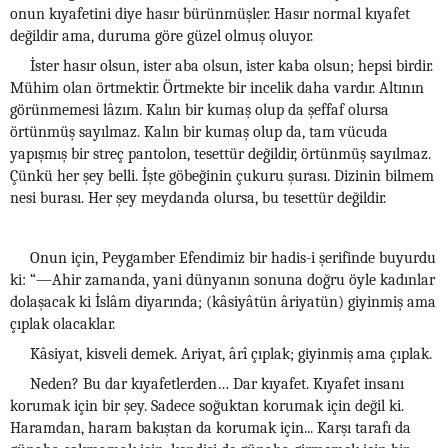
onun kıyafetini diye hasır bürünmüşler. Hasır normal kıyafet
değildir ama, duruma göre güzel olmuş oluyor.
İster hasır olsun, ister aba olsun, ister kaba olsun; hepsi birdir.
Mühim olan örtmektir. Örtmekte bir incelik daha vardır. Altının
görünmemesi lâzım. Kalın bir kumaş olup da şeffaf olursa
örtünmüş sayılmaz. Kalın bir kumaş olup da, tam vücuda
yapışmış bir streç pantolon, tesettür değildir, örtünmüş sayılmaz.
Çünkü her şey belli. İşte göbeğinin çukuru şurası. Dizinin bilmem
nesi burası. Her şey meydanda olursa, bu tesettür değildir.
Onun için, Peygamber Efendimiz bir hadis-i şerifinde buyurdu
ki: “—Ahir zamanda, yani dünyanın sonuna doğru öyle kadınlar
dolaşacak ki İslâm diyarında; (kâsiyâtün âriyatün) giyinmiş ama
çıplak olacaklar.
Kâsiyat, kisveli demek. Ariyat, ârî çıplak; giyinmiş ama çıplak.
Neden? Bu dar kıyafetlerden… Dar kıyafet. Kıyafet insanı
korumak için bir şey. Sadece soğuktan korumak için değil ki.
Haramdan, haram bakıştan da korumak için... Karşı tarafı da