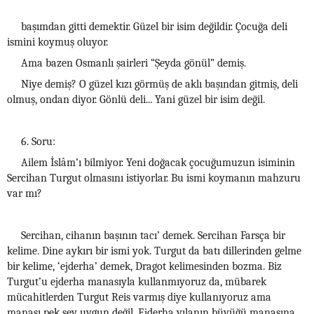
başımdan gitti demektir. Güzel bir isim değildir. Çocuğa deli
ismini koymuş oluyor.
Ama bazen Osmanlı şairleri “Şeyda gönül” demiş.
Niye demiş? O güzel kızı görmüş de aklı başından gitmiş, deli
olmuş, ondan diyor. Gönlü deli... Yani güzel bir isim değil.
6. Soru:
Ailem İslâm’ı bilmiyor. Yeni doğacak çocuğumuzun isiminin
Sercihan Turgut olmasını istiyorlar. Bu ismi koymanın mahzuru
var mı?
Sercihan, cihanın başının tacı’ demek. Sercihan Farsça bir
kelime. Dine aykırı bir ismi yok. Turgut da batı dillerinden gelme
bir kelime, ‘ejderha’ demek, Dragot kelimesinden bozma. Biz
Turgut’u ejderha manasıyla kullanmıyoruz da, mübarek
mücahitlerden Turgut Reis varmış diye kullanıyoruz ama
manası pek şey uygun değil. Ejderha yılanın büyüğü manasına