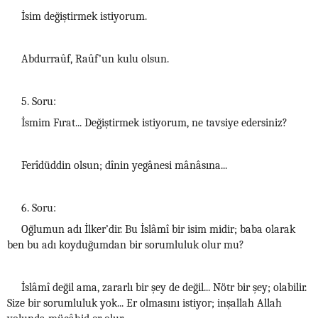
İsim değiştirmek istiyorum.
Abdurraûf, Raûf’un kulu olsun.
5. Soru:
İsmim Fırat... Değiştirmek istiyorum, ne tavsiye edersiniz?
Ferîdüddin olsun; dînin yegânesi mânâsına...
6. Soru:
Oğlumun adı İlker’dir. Bu İslâmî bir isim midir; baba olarak
ben bu adı koyduğumdan bir sorumluluk olur mu?
İslâmî değil ama, zararlı bir şey de değil... Nötr bir şey; olabilir.
Size bir sorumluluk yok... Er olmasını istiyor; inşallah Allah