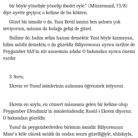
bir böyle yönelişle yönelip ibadet eyle.” (Müzzemmil, 73/8)
diye ayette geçiyor, o kelime de bu kökten.
Güzel bir isimdir o da. Yani Betül ismini ben şahsen çok
seviyorum, mânası da kulağa gelişi de güzel.
Halîme de, halim selim hanım demektir. Yani böyle kızmayan,
hilim sahibi demektir, o da güzeldir. Biliyorsunuz ayrıca tarihte de
Peygamber SAS’in süt annesinin adıdır. O bakımdan ayrıca önemi
vardır.
3. Soru;
Ekrem ve Yusuf isimlerinin anlamını öğrenmek istiyoruz.
Ekrem en soylu, en cömert mânasına gelen bir kelime olup
Peygamber Efendimiz’in isimlerindendir, Rasûl-i Ekrem diyoruz.
O bakımdan güzeldir.
Yusuf da peygamberlerden birisinin ismidir. Biliyorsunuz
Mısır’a köle olarak satıldı da ondan sonra güzelliğiyle, ahlakıyla,