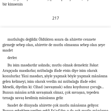
bir kimsenin
217
mutluluğu değildir. Öldükten sonra da ahirette cennete
girmeğe sebep olan, ahirette de mutlu olmasına sebep olan şeye
saadet
derler.
Bu isim masdardır aslında; mutlu olmak demektir. Fakat
Arapçada masdarlar, mübalağa ifade etsin diye isim olarak
konulurlar. Yâni masdarı, şöyle yapmak böyle yapmak mânâsına
gelen kelimeyi, isim olarak verdin mi mübalağa ifade eder.
Meselâ, diyelim ki: Cihad (savaşmak) adını koydunuz çocuğa...
Bunun mânâsı artık savaşmak olmaz, çok savaşan, tepeden
tırnağa savaş kesilmiş mânâsına gelir.
Saadet de dünyada ahirette çok mutlu mânâsına geliyor.
Bunun erkeklere verilen şekli Es’ad’dır; o da çok mutlu mânâsına