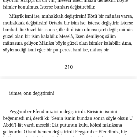
diyorlar. Arapça’da da var; meselâ Esed, arslan demektir. Böyle
isimler konulmuş. İsterse bunları değiştirebilir.
Müşrik ismi ise, muhakkak değiştirsin! Kötü bir mânâsı varsa,
muhakkak değiştirsin! Ortada bir isim ise; isterse değiştirir, isterse
bırakabilir. Güzel bir isimse, ille dinî isim olması şart değil; mânâsı
güzel olan bir isim kalabilir. Meselâ, Esen deniliyor, sâlim
mânasına geliyor. Mânâsı böyle güzel olan isimler kalabilir. Ama,
söylemediği ismi eğer bir putperest ismi ise, nâhoş bir
210
isimse, onu değiştirsin!
Peygamber Efendimiz isim değiştirirdi. Birisinin ismini
beğenmedi mi, derdi ki: “Senin ismin bundan sonra şöyle olsun!..”
Abdü’l-lât vardı meselâ; Lât putunun kulu, kölesi mânâsına
geliyordu. O ismi hemen değiştirirdi Peygamber Efendimiz, hiç