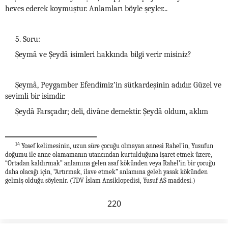
heves ederek koymuştur. Anlamları böyle şeyler...
5. Soru:
Şeymâ ve Şeydâ isimleri hakkında bilgi verir misiniz?
Şeymâ, Peygamber Efendimiz’in sütkardeşinin adıdır. Güzel ve
sevimli bir isimdir.
Şeydâ Farsçadır; deli, divâne demektir. Şeydâ oldum, aklım
14
Yosef kelimesinin, uzun süre çocuğu olmayan annesi Rahel’in, Yusufun
doğumu ile anne olamamanın utancından kurtulduğuna işaret etmek üzere,
“Ortadan kaldırmak” anlamına gelen asaf kökünden veya Rahel’in bir çocuğu
daha olacağı için, “Artırmak, ilave etmek” anlamına geleh yasak kökünden
gelmiş olduğu söylenir. (TDV İslam Ansiklopedisi, Yusuf AS maddesi.)
220