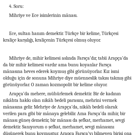
4. Soru:
Mihriye ve Ece isimlerinin mânası.
Ece, sultan hanım demektir. Türkçe bir kelime, Türkçesi
kraliçe karşılığı, kraliçenin Türkçesi olmuş oluyor.
Mihriye de, mihir kelimesi aslında Farsça’dır, tabii Arapça’da
da bir mihir kelimesi vardır ama bunu koyanlar Farsça
mânasına heves ederek koymuş gibi görünüyorlar. Kız ismi
olduğu için de sonuna Mihriye diye müenneslik takısı takmış gibi
görünüyorlar. O zaman kozmopolit bir kelime oluyor.
Arapça’da mehere, mühürlemek demektir. Bir de kadının
nikâhta hakkı olan nikâh bedeli parasını, mehrini vermek
mânasına gelir. Mehriye de Arapça’da, nikâh bedeli olarak
verilen para gibi bir mânaya gelebilir. Ama Farsça’da mihir, bir
mânası güneş demektir, bir mânası da şefkat, merhamet, sevgi
demektir. Sanıyorum o şefkat, merhamet, sevgi mânasını
düşünerek bunu koymuştur, Arapça Farsça’yı bilmeyen birisi ona