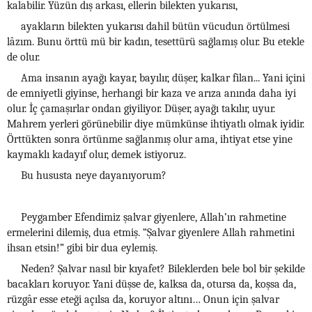
kalabilir. Yüzün dış arkası, ellerin bilekten yukarısı,
ayakların bilekten yukarısı dahil bütün vücudun örtülmesi
lâzım. Bunu örttü mü bir kadın, tesettürü sağlamış olur. Bu etekle
de olur.
Ama insanın ayağı kayar, bayılır, düşer, kalkar filan... Yani içini
de emniyetli giyinse, herhangi bir kaza ve arıza anında daha iyi
olur. İç çamaşırlar ondan giyiliyor. Düşer, ayağı takılır, uyur.
Mahrem yerleri görünebilir diye mümkünse ihtiyatlı olmak iyidir.
Örttükten sonra örtünme sağlanmış olur ama, ihtiyat etse yine
kaymaklı kadayıf olur, demek istiyoruz.
Bu hususta neye dayanıyorum?
Peygamber Efendimiz şalvar giyenlere, Allah’ın rahmetine
ermelerini dilemiş, dua etmiş. “Şalvar giyenlere Allah rahmetini
ihsan etsin!” gibi bir dua eylemiş.
Neden? Şalvar nasıl bir kıyafet? Bileklerden bele bol bir şekilde
bacakları koruyor. Yani düşse de, kalksa da, otursa da, koşsa da,
rüzgâr esse eteği açılsa da, koruyor altını… Onun için şalvar