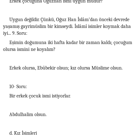
Erkek çocuğuna Oğuzhan ismi uygun mudur?
Uygun değildir. Çünkü, Oğuz Han İslâm’dan önceki devrede
yaşamış gayrimüslim bir kimseydi. İslâmî isimler koymak daha
iyi... 9. Soru:
Eşimin doğumuna iki hafta kadar bir zaman kaldı; çocuğum
olursa ismini ne koyalım?
Erkek olursa, Ebûbekir olsun; kız olursa Müslime olsun.
10- Soru:
Bir erkek çocuk ismi istiyorlar.
Abdulhalim olsun.
d. Kız İsimleri