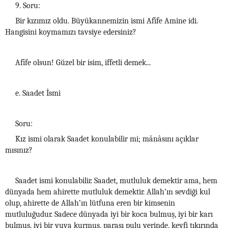
9. Soru:
Bir kızımız oldu. Büyükannemizin ismi Afîfe Amine idi.
Hangisini koymamızı tavsiye edersiniz?
Afîfe olsun! Güzel bir isim, iffetli demek...
e. Saadet İsmi
Soru:
Kız ismi olarak Saadet konulabilir mi; mânâsını açıklar
mısınız?
Saadet ismi konulabilir. Saadet, mutluluk demektir ama, hem
dünyada hem ahirette mutluluk demektir. Allah’ın sevdiği kul
olup, ahirette de Allah’ın lütfuna eren bir kimsenin
mutluluğudur. Sadece dünyada iyi bir koca bulmuş, iyi bir karı
bulmuş, iyi bir yuva kurmuş, parası pulu yerinde, keyfi tıkırında