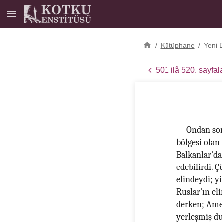
/
Kütüphane
/
Yeni 
501 ilâ 520. sayfal
Ondan son
bölgesi olan 
Balkanlar'da
edebilirdi. Ç
elindeydi; y
Ruslar'ın eli
derken; Amer
yerleşmiş du