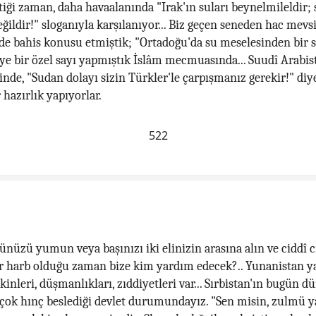
ttiği zaman, daha havaalanında "Irak'ın suları beynelmileldir;
eğildir!" sloganıyla karşılanıyor... Biz geçen seneden hac mev
de bahis konusu etmiştik; "Ortadoğu'da su meselesinden bir 
diye bir özel sayı yapmıştık İslâm mecmuasında... Suudî Arabis
inde, "Sudan dolayı sizin Türkler'le çarpışmanız gerekir!" diy
 hazırlık yapıyorlar.
522
ünüzü yumun veya başınızı iki elinizin arasına alın ve ciddî c
r harb olduğu zaman bize kim yardım edecek?.. Yunanistan 
kinleri, düşmanlıkları, zıddiyetleri var... Sırbistan'ın bugün d
 çok hınç beslediği devlet durumundayız. "Sen misin, zulmü 