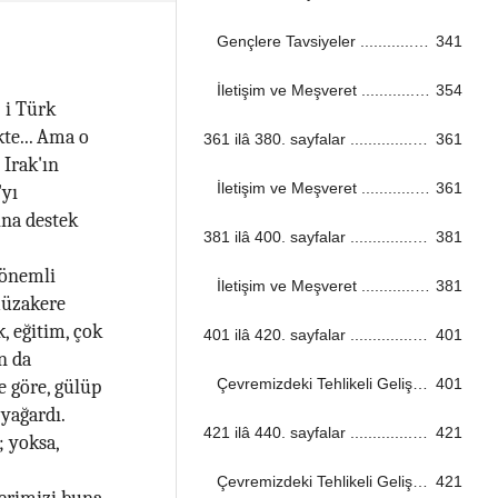
Gençlere Tavsiyeler ...................................................................................................................................
341
İletişim ve Meşveret ...................................................................................................................................
354
 i Türk
kte... Ama o
361 ilâ 380. sayfalar ...................................................................................................................................
361
 Irak'ın
İletişim ve Meşveret ...................................................................................................................................
361
'yı
ına destek
381 ilâ 400. sayfalar ...................................................................................................................................
381
 önemli
İletişim ve Meşveret ...................................................................................................................................
381
müzakere
, eğitim, çok
401 ilâ 420. sayfalar ...................................................................................................................................
401
n da
Çevremizdeki Tehlikeli Gelişmeler ...................................................................................................................................
401
e göre, gülüp
yağardı.
421 ilâ 440. sayfalar ...................................................................................................................................
421
; yoksa,
Çevremizdeki Tehlikeli Gelişmeler ...................................................................................................................................
421