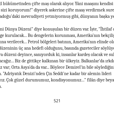
 hükümetinden çifte maş olarak alıyor. Yâni maaşını kendis
 sizi koruyorum!" diyerek askerine çifte maaş verdirmek sure
tadoğu'daki mevcudiyeti yetmiyormuş gibi, dünyanın başka ye
eni Dünya Düzeni" diye konuşulan bir düzen var. İşte, "İhtilaf 
ge kurulacak... Bu dengelerin korunması, Amerika'nın bekçili
na verilecek... Petrol bölgeleri batının, Amerika'nın elinde ola
üzeninin üç ana hedefi olduğunu, basında gazeteciler söylüyo
a düzeni deyince, sanıyorduk ki, insanlar kardeş olacak ve s
cağız... Biz de gittikçe kalkınan bir ülkeyiz. Balkanlar'da ırkd
 var; Orta Asya'da da var... Böylece Demirel'in bile söylediğin
. "Adriyatık Denizi'nden Çin Seddi'ne kadar bir alemin lideri
z. Çok güzel durumumuz, kondisyonumuz..." filân diye beya
m.
521