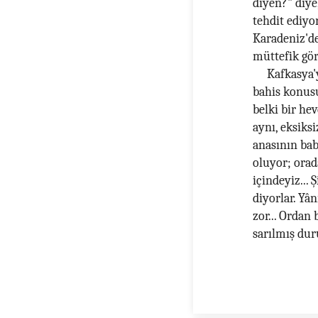
diyen?" diye,
tehdit ediyo
Karadeniz'de
müttefik gö
Kafkasya'y
bahis konusu 
belki bir hev
aynı, eksiksi
anasının bab
oluyor; orad
içindeyiz...
diyorlar. Yâ
zor... Ordan
sarılmış dur