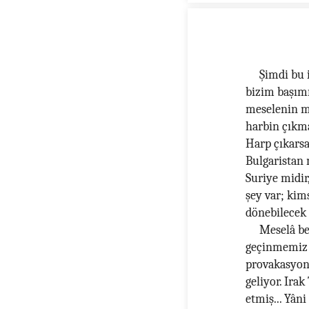
Şimdi bu 
bizim başımı
meselenin mü
harbin çıkma
Harp çıkarsa
Bulgaristan m
Suriye midir
şey var; kim
dönebilecek
Meselâ be
geçinmemiz 
provakasyonl
geliyor. Ira
etmiş... Yân