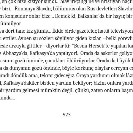
 en çok bize kızıyor şimdi... Slav ırkçılığı ile ve hristiyan haçlı
r bizi... Romanya Slavdır, bölünmüş olan Rus devletleri Slavdır
n komşudur onlar bize... Demek ki, Balkanlar'da bir hayır, bir
rünmüyor.
a dört tane kız gitmiş... İkide birde gazeteler, hattâ televizyon
ettiler. Aynen şu sözleri söylüyor giden kızlar, --belki görevli g
esle arzuyla gittiler-- diyorlar ki: "Bosna-Hersek'te yapılan k
z Abhazya'da, Kafkasya'da yapılıyor!.. Orada da askerler geliyo
asının gözü önünde, çocukları öldürüyorlar. Orada da büyük 
a da dünyanın gözü önünde, böyle korkunç olaylar cereyan ed
 Şimdi döndük ama, tekrar gideceğiz. Oraya yardımcı olmak lâzı
ni, Kafkasya'dakiler bizden yardım bekliyor; bizim onlara ya
 bir yardım gelmesi mümkün değil; çünkü, zaten onların başın
umda...
523