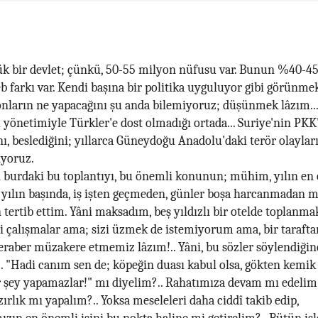
ük bir devlet; çünkü, 50-55 milyon nüfusu var. Bunun %40-45
eb farkı var. Kendi başına bir politika uyguluyor gibi görünme
, onların ne yapacağını şu anda bilemiyoruz; düşünmek lâzım...
 yönetimiyle Türkler'e dost olmadığı ortada... Suriye'nin PKK
nı, beslediğini; yıllarca Güneydoğu Anadolu'daki terör olaylar
iyoruz.
 burdaki bu toplantıyı, bu önemli konunun; mühim, yılın en
yılın başında, iş işten geçmeden, günler boşa harcanmadan 
n tertib ettim. Yâni maksadım, beş yıldızlı bir otelde toplanmak
li çalışmalar ama; sizi üzmek de istemiyorum ama, bir tarafta
eraber müzakere etmemiz lâzım!.. Yâni, bu sözler söylendiğin
. "Hadi canım sen de; köpeğin duası kabul olsa, gökten kemik 
r şey yapamazlar!" mı diyelim?.. Rahatımıza devam mı edelim
zırlık mı yapalım?.. Yoksa meseleleri daha ciddî takib edip,