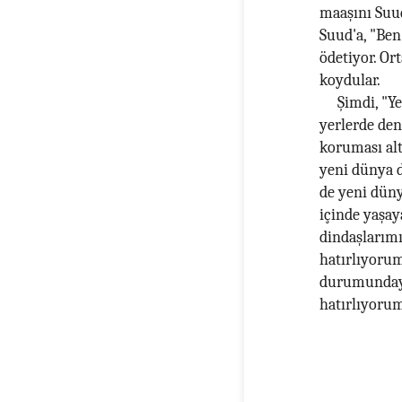
maaşını Suud
Suud'a, "Ben
ödetiyor. Or
koydular.
Şimdi, "Y
yerlerde den
koruması altı
yeni dünya d
de yeni düny
içinde yaşaya
dindaşlarımız
hatırlıyorum
durumundayı
hatırlıyoru