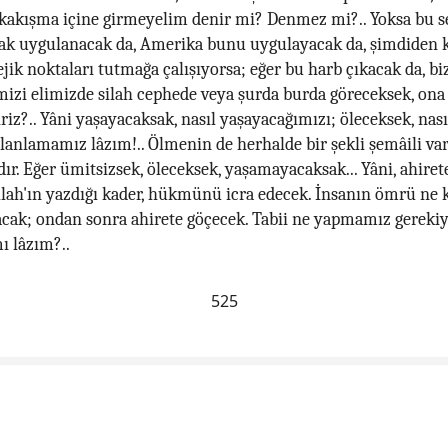
 kakışma içine girmeyelim denir mi? Denmez mi?.. Yoksa bu se
rak uygulanacak da, Amerika bunu uygulayacak da, şimdiden 
ejik noktaları tutmağa çalışıyorsa; eğer bu harb çıkacak da, biz
izi elimizde silah cephede veya şurda burda göreceksek, ona 
iriz?.. Yâni yaşayacaksak, nasıl yaşayacağımızı; öleceksek, na
planlamamız lâzım!.. Ölmenin de herhalde bir şekli şemâili vard
ır. Eğer ümitsizsek, öleceksek, yaşamayacaksak... Yâni, ahirete
llah'ın yazdığı kader, hükmünü icra edecek. İnsanın ömrü ne k
cak; ondan sonra ahirete göçecek. Tabii ne yapmamız gerekiy
 lâzım?..
525