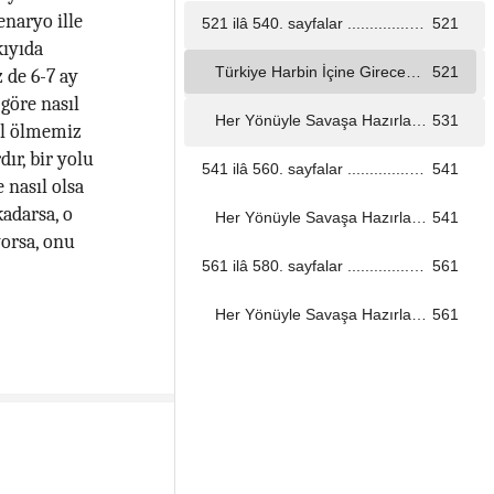
naryo ille
521 ilâ 540. sayfalar ...................................................................................................................................
521
kıyıda
Türkiye Harbin İçine Girecek mi?.. ...................................................................................................................................
521
 de 6-7 ay
göre nasıl
Her Yönüyle Savaşa Hazırlanın! ...................................................................................................................................
531
sıl ölmemiz
ır, bir yolu
541 ilâ 560. sayfalar ...................................................................................................................................
541
 nasıl olsa
adarsa, o
Her Yönüyle Savaşa Hazırlanın! ...................................................................................................................................
541
orsa, onu
561 ilâ 580. sayfalar ...................................................................................................................................
561
Her Yönüyle Savaşa Hazırlanın! ...................................................................................................................................
561