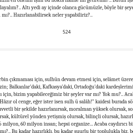
ızın en önemli işini bu nokta haline mi getirelim?.. Bütün iş
layalım?.. Altı yedi ay içinde olanca gücümüzle, böyle bir şey
 mı?.. Hazırlanabilirsek neler yapabiliriz?..
524
rbin çıkmaması için, sulhün devam etmesi için, selâmet üzere
zin; Balkanlar'daki, Kafkasya'daki, Ortadoğu'daki kardeşlerim
ı için, bizim yapabileceğimiz bir şeyler var mı? Yok mu?.. Aca
"Hâzır ol cenge, eğer ister isen sulh ü salâh!" kaidesi burada sö
vvetli bir şekilde hazırlanırsak, moralman yüksek olursak, s
sak, kültürel yönden yetişmiş olursak, bilinçli olursak, hazırl
 milyon, 60 milyon insan; hepsi organize... Acaba caydırıcı 
mı?.. Bu kadar hazırlıklı, bu kadar şuurlu bir toplulukla biz, 