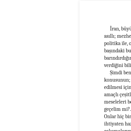
İran, büy
asıllı; mezh
politika ile
başındaki bu
barındırdığı
verdiğini bil
Şimdi ben
konusunun; 
edilmesi içi
amaçlı çeşit
meseleleri b
geçelim mi?.
Onlar hiç bi
ihtiyaten ha