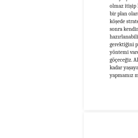
olmaz itişip
bir plan ola
köşede strat
sonra kendim
hazırlanabil
gerektiğini 
yöntemi vard
göçeceğiz. A
kadar yaşaya
yapmamız mı