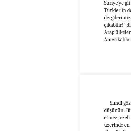
Suriye'ye gi
Türkler'in d
dergilerimiz
çıkabilir!" 
Arap ülkeler
Amerikalılar
Şimdi göz
düşünün: Bi
etmez; ezelî 
üzerinde en