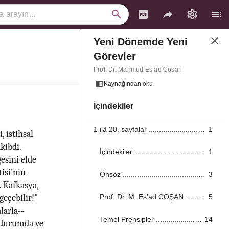
Yeni Dönemde Yeni
Görevler
Prof. Dr. Mahmud Es’ad Coşan
Kaynağından oku
İçindekiler
1 ilâ 20. sayfalar ...................................................................................................................................
1
 istihsal
kibdi.
İçindekiler ...................................................................................................................................
1
esini elde
tisi'nin
Önsöz ...................................................................................................................................
3
. Kafkasya,
Prof. Dr. M. Es'ad COŞAN ...................................................................................................................................
5
geçebilir!"
larla--
Temel Prensipler ...................................................................................................................................
14
ş durumda ve