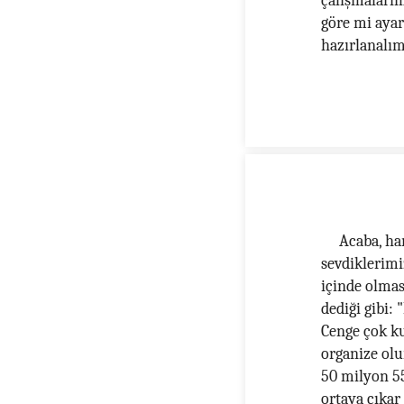
çalışmalarım
göre mi ayar
hazırlanalım
Acaba, ha
sevdiklerimi
içinde olmas
dediği gibi: 
Cenge çok ku
organize olur
50 milyon 55
ortaya çıkar 