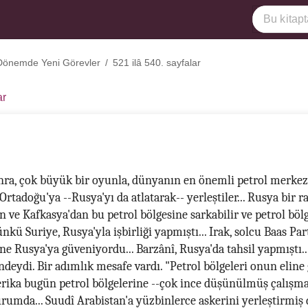
Dönemde Yeni Görevler
/
521 ilâ 540. sayfalar
ar
ra, çok büyük bir oyunla, dünyanın en önemli petrol merkezi,
Ortadoğu'ya --Rusya'yı da atlatarak-- yerleştiler... Rusya bir ra
n ve Kafkasya'dan bu petrol bölgesine sarkabilir ve petrol bölg
ünkü Suriye, Rusya'yla işbirliği yapmıştı... Irak, solcu Baas Par
ine Rusya'ya güveniyordu... Barzânî, Rusya'da tahsil yapmıştı..
ndeydi. Bir adımlık mesafe vardı. "Petrol bölgeleri onun eline 
ika bugün petrol bölgelerine --çok ince düşünülmüş çalışma
rumda... Suudî Arabistan'a yüzbinlerce askerini yerleştirmi