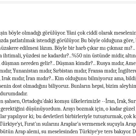
işin böyle olmadığı görülüyor. Yâni çok ciddî olarak meseleni
zda patlatılmak istendiği görülüyor. Bu böyle olduğuna göre,
zakere edilmesi lâzım. Böyle bir harb çıkar mı çıkmaz mı?.. 
 ihtimali, yüzdesi ne kadardır?..%50 nin üstünde midir, altın
 düşman nereden gelir?.. Düşman kimdir?.. Rusya mıdır, Amer
ıdır, Yunanistan mıdır, Sırbistan mıdır, Fransa mıdır, İngilter
, Irak mıdır, İran mıdır?.. Kim olduğunu bilmiyoruz ama, bildi
senin dost olmadığını biliyoruz. Bunların hepsi, bizim aleyhi
 durumdadır.
n şahsen, Ortadoğu'daki komşu ülkelerimizle --İran, Irak, Suri
gerektiğini düşünüyordum. Arayı bozmak için, o kadar güzel
ar yapılıyor ki; bu devletleri birbirleriyle tutuşturmak, çok 
k Türkiye'yi, Fırat'ın sularını Araplar'a vermemek suçuyla Arap
i bütün Arap alemi, su meselesinden Türkiye'ye ters bakıyor. 