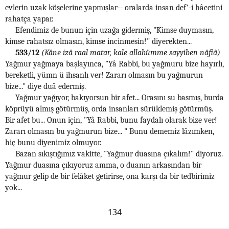
evlerin uzak köşelerine yapmışlar-- oralarda insan def'-i hâcetini
rahatça yapar.
Efendimiz de bunun için uzağa gidermiş, "Kimse duymasın,
kimse rahatsız olmasın, kimse incinmesin!" diyerekten...
533/12
(Kâne izâ raal matar, kale allahümme sayyiben nâfiâ)
Yağmur yağmaya başlayınca, "Yâ Rabbi, bu yağmuru bize hayırlı,
bereketli, yümn ü ihsanlı ver! Zararı olmasın bu yağmurun
bize..." diye duâ edermiş.
Yağmur yağıyor, bakıyorsun bir afet... Orasını su basmış, burda
köprüyü almış götürmüş, orda insanları sürüklemiş götürmüş.
Bir afet bu... Onun için, "Yâ Rabbi, bunu faydalı olarak bize ver!
Zararı olmasın bu yağmurun bize... " Bunu dememiz lâzımken,
hiç bunu diyenimiz olmuyor.
Bazan sıkıştığımız vakitte, "Yağmur duasına çıkalım!" diyoruz.
Yağmur duasına çıkıyoruz amma, o duanın arkasından bir
yağmur gelip de bir felâket getirirse, ona karşı da bir tedbirimiz
yok...
134