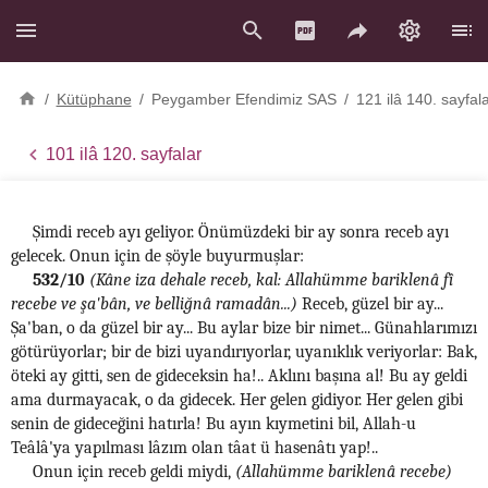
/
Kütüphane
/
Peygamber Efendimiz SAS
/
121 ilâ 140. sayfal
101 ilâ 120. sayfalar
Şimdi receb ayı geliyor. Önümüzdeki bir ay sonra receb ayı
gelecek. Onun için de şöyle buyurmuşlar:
532/10
(Kâne iza dehale receb, kal: Allahümme bariklenâ fî
recebe ve şa'bân, ve belliğnâ ramadân...)
Receb, güzel bir ay...
Şa'ban, o da güzel bir ay... Bu aylar bize bir nimet... Günahlarımızı
götürüyorlar; bir de bizi uyandırıyorlar, uyanıklık veriyorlar: Bak,
öteki ay gitti, sen de gideceksin ha!.. Aklını başına al! Bu ay geldi
ama durmayacak, o da gidecek. Her gelen gidiyor. Her gelen gibi
senin de gideceğini hatırla! Bu ayın kıymetini bil, Allah-u
Teâlâ'ya yapılması lâzım olan tâat ü hasenâtı yap!..
Onun için receb geldi miydi,
(Allahümme bariklenâ recebe)