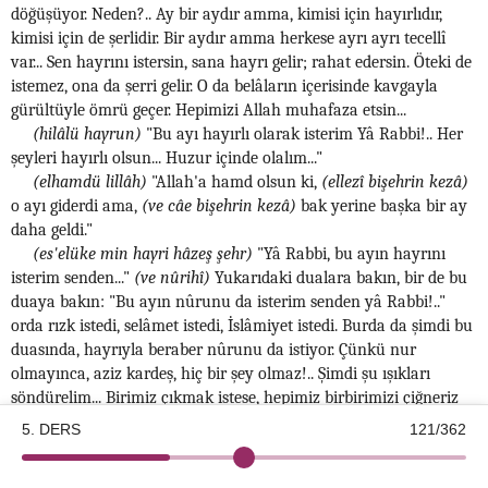
döğüşüyor. Neden?.. Ay bir aydır amma, kimisi için hayırlıdır,
kimisi için de şerlidir. Bir aydır amma herkese ayrı ayrı tecellî
var... Sen hayrını istersin, sana hayrı gelir; rahat edersin. Öteki de
istemez, ona da şerri gelir. O da belâların içerisinde kavgayla
gürültüyle ömrü geçer. Hepimizi Allah muhafaza etsin...
(hilâlü hayrun)
"Bu ayı hayırlı olarak isterim Yâ Rabbi!.. Her
şeyleri hayırlı olsun... Huzur içinde olalım..."
(elhamdü lillâh)
"Allah'a hamd olsun ki,
(ellezî bişehrin kezâ)
o ayı giderdi ama,
(ve câe bişehrin kezâ)
bak yerine başka bir ay
daha geldi."
(es'elüke min hayri hâzeş şehr)
"Yâ Rabbi, bu ayın hayrını
isterim senden..."
(ve nûrihî)
Yukarıdaki dualara bakın, bir de bu
duaya bakın: "Bu ayın nûrunu da isterim senden yâ Rabbi!.."
orda rızk istedi, selâmet istedi, İslâmiyet istedi. Burda da şimdi bu
duasında, hayrıyla beraber nûrunu da istiyor. Çünkü nur
olmayınca, aziz kardeş, hiç bir şey olmaz!.. Şimdi şu ışıkları
söndürelim... Birimiz çıkmak istese, hepimiz birbirimizi çiğneriz
yâni... Ben bir şey okuyamamam, bir şey de söyleyemem...
5. DERS
121/362
Göremem ki!.. Niçin?.. Işık yok... Nur dedikleri ışıktır. Bu ışık
©2026 Kotku Enstitüsü
v2.8.3
olmayınca hiç bir şey olmuyor.