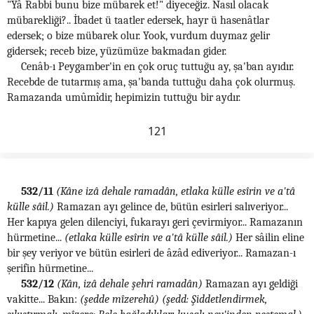
"Yâ Rabbi bunu bize mübarek et!" diyeceğiz. Nasıl olacak
mübarekliği?.. İbadet ü taatler edersek, hayr ü hasenâtlar
edersek; o bize mübarek olur. Yook, vurdum duymaz gelir
gidersek; receb bize, yüzümüze bakmadan gider.
Cenâb-ı Peygamber'in en çok oruç tuttuğu ay, şa'ban ayıdır.
Recebde de tutarmış ama, şa'banda tuttuğu daha çok olurmuş.
Ramazanda umûmîdir, hepimizin tuttuğu bir aydır.
121
532/11
(Kâne izâ dehale ramadân, etlaka külle esîrin ve a'tâ
külle sâil.)
Ramazan ayı gelince de, bütün esirleri salıveriyor...
Her kapıya gelen dilenciyi, fukarayı geri çevirmiyor... Ramazanın
hürmetine...
(etlaka külle esîrin ve a'tâ külle sâil.)
Her sâilin eline
bir şey veriyor ve bütün esirleri de âzâd ediveriyor... Ramazan-ı
şerifin hürmetine...
532/12
(Kân, izâ dehale şehri ramadân)
Ramazan ayı geldiği
vakitte... Bakın:
(şedde mîzerehû)
(şedd: Şiddetlendirmek,