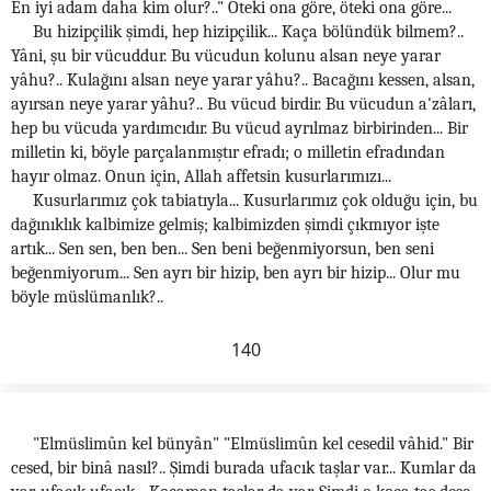
En iyi adam daha kim olur?.." Öteki ona göre, öteki ona göre...
Bu hizipçilik şimdi, hep hizipçilik... Kaça bölündük bilmem?..
Yâni, şu bir vücuddur. Bu vücudun kolunu alsan neye yarar
yâhu?.. Kulağını alsan neye yarar yâhu?.. Bacağını kessen, alsan,
ayırsan neye yarar yâhu?.. Bu vücud birdir. Bu vücudun a'zâları,
hep bu vücuda yardımcıdır. Bu vücud ayrılmaz birbirinden... Bir
milletin ki, böyle parçalanmıştır efradı; o milletin efradından
hayır olmaz. Onun için, Allah affetsin kusurlarımızı...
Kusurlarımız çok tabiatıyla... Kusurlarımız çok olduğu için, bu
dağınıklık kalbimize gelmiş; kalbimizden şimdi çıkmıyor işte
artık... Sen sen, ben ben... Sen beni beğenmiyorsun, ben seni
beğenmiyorum... Sen ayrı bir hizip, ben ayrı bir hizip... Olur mu
böyle müslümanlık?..
140
"Elmüslimûn kel bünyân" "Elmüslimûn kel cesedil vâhid." Bir
cesed, bir binâ nasıl?.. Şimdi burada ufacık taşlar var... Kumlar da