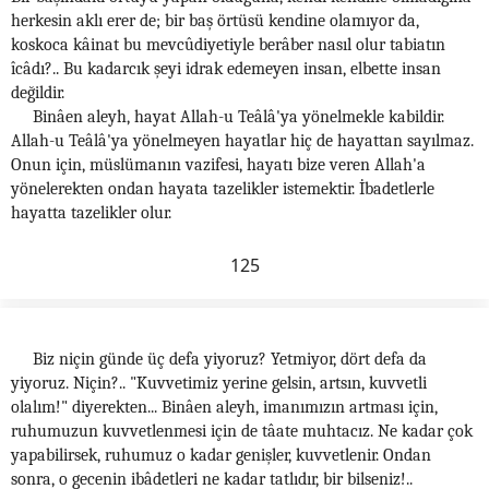
herkesin aklı erer de; bir baş örtüsü kendine olamıyor da,
koskoca kâinat bu mevcûdiyetiyle berâber nasıl olur tabiatın
îcâdı?.. Bu kadarcık şeyi idrak edemeyen insan, elbette insan
değildir.
Binâen aleyh, hayat Allah-u Teâlâ'ya yönelmekle kabildir.
Allah-u Teâlâ'ya yönelmeyen hayatlar hiç de hayattan sayılmaz.
Onun için, müslümanın vazifesi, hayatı bize veren Allah'a
yönelerekten ondan hayata tazelikler istemektir. İbadetlerle
hayatta tazelikler olur.
125
Biz niçin günde üç defa yiyoruz? Yetmiyor, dört defa da
yiyoruz. Niçin?.. "Kuvvetimiz yerine gelsin, artsın, kuvvetli
olalım!" diyerekten... Binâen aleyh, imanımızın artması için,
ruhumuzun kuvvetlenmesi için de tâate muhtacız. Ne kadar çok
yapabilirsek, ruhumuz o kadar genişler, kuvvetlenir. Ondan
sonra, o gecenin ibâdetleri ne kadar tatlıdır, bir bilseniz!..