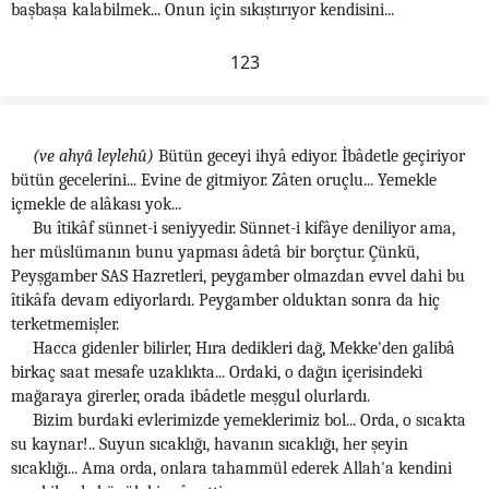
başbaşa kalabilmek... Onun için sıkıştırıyor kendisini...
123
(ve ahyâ leylehû)
Bütün geceyi ihyâ ediyor. İbâdetle geçiriyor
bütün gecelerini... Evine de gitmiyor. Zâten oruçlu... Yemekle
içmekle de alâkası yok...
Bu îtikâf sünnet-i seniyyedir. Sünnet-i kifâye deniliyor ama,
her müslümanın bunu yapması âdetâ bir borçtur. Çünkü,
Peyşgamber SAS Hazretleri, peygamber olmazdan evvel dahi bu
îtikâfa devam ediyorlardı. Peygamber olduktan sonra da hiç
terketmemişler.
Hacca gidenler bilirler, Hıra dedikleri dağ, Mekke'den galibâ
birkaç saat mesafe uzaklıkta... Ordaki, o dağın içerisindeki
mağaraya girerler, orada ibâdetle meşgul olurlardı.
Bizim burdaki evlerimizde yemeklerimiz bol... Orda, o sıcakta
su kaynar!.. Suyun sıcaklığı, havanın sıcaklığı, her şeyin
sıcaklığı... Ama orda, onlara tahammül ederek Allah'a kendini