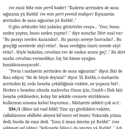
(ve eûzü bike min şerril kader)
"Kaderin şerrinden de sana
sığınırım yâ Rabbi!
(ve min şerri yevmil mahşer)
Kıyametin
şerrinden de sana sığınırım yâ Rabbi!.."
O gün zebâniler bizi yakalar, götürürler oraya... "Ooo, bunu
neden yaptın, bunu neden yaptın?.." diye sorarlar. Dört sual var:
"Bu parayı nerden kazandın?.. Bu parayı nereye harcadın?.. Bu
gençliği nerelerde zâyî ettin?.. Sana verdiğim ömrü nerede zâyî
ettin?.. Söyle bakalım, cevabını ver de ondan sonra geç!.." Bu dört
sualin cevabını vermedikçe, hiç bir kimse ayağını
kımıldatamayacak!..
"Yevm-i mahşerin şerrinden de sana sığınırım!" diyor. Bizi de
îkaz ediyor, "Siz de böyle deyiniz!" diyor. Yâ Rabbi, o mahşerin
şerrinden ki, orda hesaba çekildiğimiz vakitte, ne yaparız biz?..
Herkes o hesabın altında mahvolur. Onun için, Cenâb-ı Hak bizi
hesaba çekilmeden, kolay bir şekilde cennete sürüklenen
kullarının arasına kabul buyursun... Mahşerin şiddeti çok acı!..
534/1
(Kâne izâ raal hilâl)
Yine ayı gördükleri vakitte,
(allahümme ehillehû aleynâ bil'emni vel îmân)
Yukarıda yümn
dedi, burda da emn dedi. "Emn ü iman isterim yâ Rabbi!"
(ves
selâmeti vel islâm)
"Selâmetle İslâm'ı da isterim yâ Rabbi!.." Adı