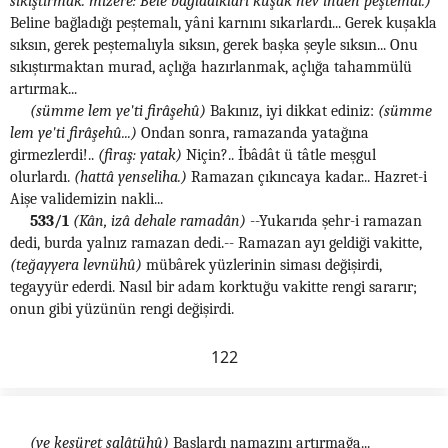
sıkıştırmak. mîzere: Bele bağladıkları kuşak nev'inden peştemal.)
Beline bağladığı peştemalı, yâni karnını sıkarlardı... Gerek kuşakla
sıksın, gerek peştemalıyla sıksın, gerek başka şeyle sıksın... Onu
sıkıştırmaktan murad, açlığa hazırlanmak, açlığa tahammülü
artırmak...
(sümme lem ye'ti firâşehû)
Bakınız, iyi dikkat ediniz:
(sümme
lem ye'ti firâşehû...)
Ondan sonra, ramazanda yatağına
girmezlerdi!..
(firaş: yatak)
Niçin?.. İbâdât ü tâtle meşgul
olurlardı.
(hattâ yenseliha.)
Ramazan çıkıncaya kadar... Hazret-i
Aişe validemizin nakli...
533/1
(Kân, izâ dehale ramadân)
--Yukarıda şehr-i ramazan
dedi, burda yalnız ramazan dedi.-- Ramazan ayı geldiği vakitte,
(teğayyera levnühû)
mübârek yüzlerinin siması değişirdi,
tegayyür ederdi. Nasıl bir adam korktuğu vakitte rengi sararır;
onun gibi yüzünün rengi değişirdi.
122
(ve kesüret salâtühû)
Başlardı namazını artırmağa...