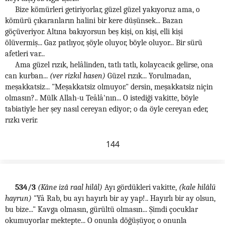
Bize kömürleri getiriyorlar, güzel güzel yakıyoruz ama, o
kömürü çıkaranların halini bir kere düşünsek... Bazan
göçüveriyor. Altına bakıyorsun beş kişi, on kişi, elli kişi
ölüvermiş... Gaz patlıyor, şöyle oluyor, böyle oluyor... Bir sürü
afetleri var...
Ama güzel rızık, helâlinden, tatlı tatlı, kolaycacık gelirse, ona
can kurban...
(ver rizkıl hasen)
Güzel rızık... Yorulmadan,
meşakkatsiz... "Meşakkatsiz olmuyor." dersin, meşakkatsiz niçin
olmasın?.. Mülk Allah-u Teâlâ'nın... O istediği vakitte, böyle
tabiatiyle her şey nasıl cereyan ediyor; o da öyle cereyan eder,
rızkı verir.
144
534/3
(Kâne izâ raal hilâl)
Ayı gördükleri vakitte,
(kale hilâlü
hayrun)
"Yâ Rab, bu ayı hayırlı bir ay yap!.. Hayırlı bir ay olsun,
bu bize..." Kavga olmasın, gürültü olmasın... Şimdi çocuklar
okumuyorlar mektepte... O onunla döğüşüyor, o onunla