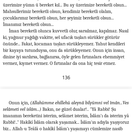
üzerimize yümn ü bereket kıl... Bu ay üzerimize bereketli olsun...
Mahsullerimiz bereketli olsun, kendimiz bereketli olalım,
çocuklarımız bereketli olsun, her şeyimiz bereketli olsun...
İmanımız bereketli olsun...
İman bereketli olunca kuvvetli olur, sarsılmaz, kapılmaz. Nasıl
ki, yağmur yağdığı vakitte, sel ufacık taşları sürükler götürür
önünde... Fakat, kocaman taşları sürükleyemez. Yahut kendileri
bir kayaya tutunduysa, onu da sürükleyemez. Onun için insan,
dinine iyi sarılırsa, bağlanırsa, öyle gelen fırtınalara ehemmiyet
vermez, kıymet vermez. O fırtınalar da ona hiç tesir etmez.
136
Onun için,
(Allahümme ehillehû aleynâ bilyümni vel îmân...Ves
selâmeti vel islâm...)
Bakın, ne güzel dualar!.. "Yâ Rabbi! Şu
imanımın bereketini isterim, selâmet isterim, İslâm'ı da isterim yâ
Rabbi!.." Hakîkî İslâm olarak yaşamak... İslâm'ın adıyla yaşıyoruz
biz... Allah-u Teâlâ o hakîkî İslâm'ı yaşamayı cümlemize nasib