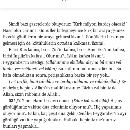
Şimdi bazı gazetelerde okuyoruz: "Kırk milyon kardeş olacak!"
Nasıl olur canım?.. Gönüller birleşmeyince kırk bir araya gelmez.
Evvelâ gönüllerin bir araya gelmesi lâzım!.. Gönüllerin bir araya
gelmesi için de, kötülüklerin ortadan kalkması lâzım!..
Birisi Rus kafası, birisi Çin'in kafası, birisi Amerika'nın kafası,
birisi İngiliz'in kafası... Olur mu?.. İslâm kafası lâzım!..
Peygamber'in istediği:
(allahümme ehillehû aleynâ bil'emni vel
îmân, ves selâmeti vel islâm)
Bu kafanın bulunması lâzım... Bu
kafa olmadıktan sonra, perişanlıktan başka bir şey yok...
(vet tevfîk, limâ tuhibbu ve terdâ, rabbünâ ve rabbükellah.)
Ey
yıldızlar, hepiniz Allah'ın mahlûkusunuz. Bizim rabbimiz de
Allah, sizin rabbiniz de Allah...
534/2
Yine tekrar bir ayrı duası:
(Kâne izâ raal hilâl)
Hiç ayı
gördüğümüz vakitte dua edenimiz oluyor mu?.. Hiç yapanımız
oluyor mu?.. Bakın, kaç çeşit dua geldi. Cenâb-ı Peygamber'in ayı
gördüğü vakitte yaptığı dualar... Halbuki hepimiz me'muruz
bunları yapmakla...