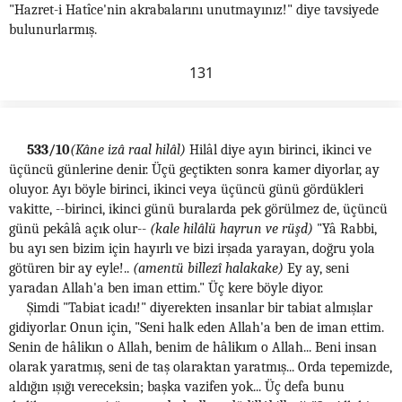
"Hazret-i Hatîce'nin akrabalarını unutmayınız!" diye tavsiyede
bulunurlarmış.
131
533/10
(Kâne izâ raal hilâl)
Hilâl diye ayın birinci, ikinci ve
üçüncü günlerine denir. Üçü geçtikten sonra kamer diyorlar, ay
oluyor. Ayı böyle birinci, ikinci veya üçüncü günü gördükleri
vakitte, --birinci, ikinci günü buralarda pek görülmez de, üçüncü
günü pekâlâ açık olur--
(kale hilâlü hayrun ve rüşd)
"Yâ Rabbi,
bu ayı sen bizim için hayırlı ve bizi irşada yarayan, doğru yola
götüren bir ay eyle!..
(amentü billezî halakake)
Ey ay, seni
yaradan Allah'a ben iman ettim." Üç kere böyle diyor.
Şimdi "Tabiat icadı!" diyerekten insanlar bir tabiat almışlar
gidiyorlar. Onun için, "Seni halk eden Allah'a ben de iman ettim.
Senin de hâlikın o Allah, benim de hâlikım o Allah... Beni insan
olarak yaratmış, seni de taş olaraktan yaratmış... Orda tepemizde,
aldığın ışığı vereceksin; başka vazifen yok... Üç defa bunu