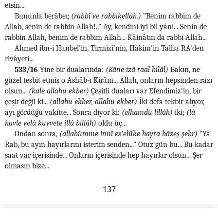
etsin...
Bununla berâber,
(rabbî ve rabbikellah.)
"Benim rabbim de
Allah, senin de rabbin Allah!.." Ay, kendini iyi bil yâni... Senin de
rabbin Allah, benim de rabbim Allah... Kâinâtın da rabbi Allah...
Ahmed ibn-i Hanbel'in, Tirmizî'nin, Hâkim'in Talha RA'den
rivâyeti...
533/16
Yine bir dualarında:
(Kâne izâ raal hilâl)
Bakın, ne
güzel tesbit etmiş o Ashâb-ı Kirâm... Allah, onların hepsinden razı
olsun...
(kale allahu ekber)
Çeşitli duaları var Efendimiz'in, bir
çeşit değil ki...
(allahu ekber, allahu ekber)
İki defa tekbir alıyor,
ayı gördüğü vakitte... Sonra diyor ki:
(elhamdü lillâh)
iki;
(lâ
havle velâ kuvvete illâ billâh)
oldu üç...
Ondan sonra,
(allahümme innî es'elüke hayra hâzeş şehr)
"Yâ
Rab, bu ayın hayırlarını isterim senden..." Otuz gün bu... Bu kadar
saat var içerisinde... Onların içerisinde hep hayırlar olsun... Şer
olmasın bize...
137