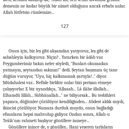
demenin ne kadar büyük bir nimet olduğunu ancak erbabı anlar.
Allah lütfetsin cümlemize...
127
Onun için, biz leş gibi akşamdan yatıyoruz, leş gibi de
sabahleyin kalkıyoruz. Niçin?.. Yatarken bir âdâb var.
Peygamberimiz bakın neler söyledi, "Bunları okumadan
yatmayın, şeytandan sakının!" dedi. Şeytan başımıza üç tane
düğüm vuruyor, "Uyu, hiç kalkmamak şartıyla!.." diyor.
Müdahalesi var... Nefisle birlikte onlar bizi perişan etmeye
çalışıyorlar. E biz uyandıkça, "Allaaah... Lâ ilâhe illallah...
Elhamdü lillâh... Sübhânallah..." ne biliyorsak... Bu tesbihleri
yapınca, düğümler çözülüyor kendiliğinden... Abdest aldık mıydı,
ikincisi çözülüyor. Namaza durduk muydu, onun bağladığı
efsunların hepsi mahvolup gidiyor. Ondan sonra, Allah-u
Teâlâ'nın rahmeti başlıyor gönüllere inmeye...
Gönüllere inince de, o gönüller... Hani yeşeren tarlaların