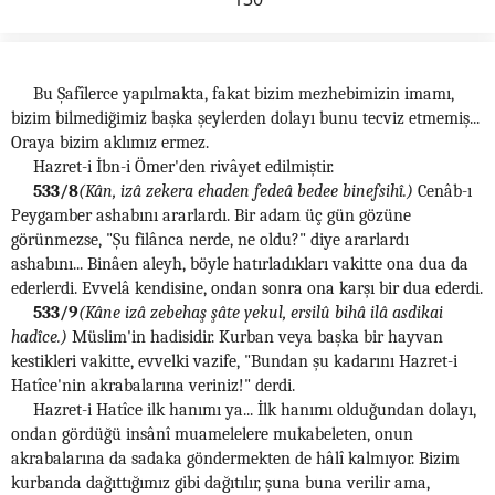
Bu Şafîlerce yapılmakta, fakat bizim mezhebimizin imamı,
bizim bilmediğimiz başka şeylerden dolayı bunu tecviz etmemiş...
Oraya bizim aklımız ermez.
Hazret-i İbn-i Ömer'den rivâyet edilmiştir.
533/8
(Kân, izâ zekera ehaden fedeâ bedee binefsihî.)
Cenâb-ı
Peygamber ashabını ararlardı. Bir adam üç gün gözüne
görünmezse, "Şu filânca nerde, ne oldu?" diye ararlardı
ashabını... Binâen aleyh, böyle hatırladıkları vakitte ona dua da
ederlerdi. Evvelâ kendisine, ondan sonra ona karşı bir dua ederdi.
533/9
(Kâne izâ zebehaş şâte yekul, ersilû bihâ ilâ asdikai
hadîce.)
Müslim'in hadisidir. Kurban veya başka bir hayvan
kestikleri vakitte, evvelki vazife, "Bundan şu kadarını Hazret-i
Hatîce'nin akrabalarına veriniz!" derdi.
Hazret-i Hatîce ilk hanımı ya... İlk hanımı olduğundan dolayı,
ondan gördüğü insânî muamelelere mukabeleten, onun
akrabalarına da sadaka göndermekten de hâlî kalmıyor. Bizim
kurbanda dağıttığımız gibi dağıtılır, şuna buna verilir ama,