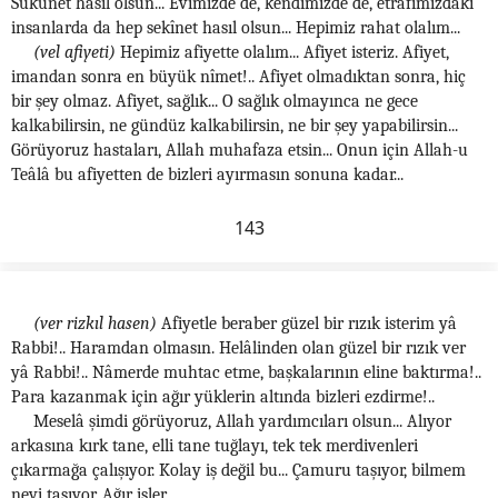
Sükûnet hasıl olsun... Evimizde de, kendimizde de, etrafımızdaki
insanlarda da hep sekînet hasıl olsun... Hepimiz rahat olalım...
(vel afiyeti)
Hepimiz afiyette olalım... Afiyet isteriz. Afiyet,
imandan sonra en büyük nîmet!.. Afiyet olmadıktan sonra, hiç
bir şey olmaz. Afiyet, sağlık... O sağlık olmayınca ne gece
kalkabilirsin, ne gündüz kalkabilirsin, ne bir şey yapabilirsin...
Görüyoruz hastaları, Allah muhafaza etsin... Onun için Allah-u
Teâlâ bu afiyetten de bizleri ayırmasın sonuna kadar...
143
(ver rizkıl hasen)
Afiyetle beraber güzel bir rızık isterim yâ
Rabbi!.. Haramdan olmasın. Helâlinden olan güzel bir rızık ver
yâ Rabbi!.. Nâmerde muhtac etme, başkalarının eline baktırma!..
Para kazanmak için ağır yüklerin altında bizleri ezdirme!..
Meselâ şimdi görüyoruz, Allah yardımcıları olsun... Alıyor
arkasına kırk tane, elli tane tuğlayı, tek tek merdivenleri
çıkarmağa çalışıyor. Kolay iş değil bu... Çamuru taşıyor, bilmem
neyi taşıyor. Ağır işler...