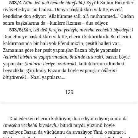
533/4
(Kân, izâ deâ bedede binefsihî.)
Eyyüb Sultan Hazretleri
rivâyet ediyor bu hadisi... Duaya başladıkları vakitte, evvelâ
kendisine dua ediyor: "Allahümme salli alâ muhammed..." Ondan
sonra başkalarına da --kimlere lâzımsa-- dua ediyor.
533/5
(Kân, izâ deâ ferefea yedeyh, meseha vechehû biyedeyh.)
Dua etmeye başladıkları vakitte, ellerini kaldırırlardı. Bu ellerini
kaldırmasında bir hali yok Efendimiz'in; çeşitli halleri var...
Zamanına göre her çeşit yapmışlar. Bazan böyle yapmışlar
(ellerini birbirine yapıştırmadan, önünde tutarak)
, bazan böyle
yapmışlar
(kolların ileriye uzatarak)
, koltuklarının altındaki
beyazlıklar görülmüş. Bazan da böyle yapmışlar
(ellerini
bitiştirerek)
... Nasıl yaptılarsa...
129
Dua ederken ellerini kaldırıyor, dua ediyor ediyor; sonra da
(meseha vechehû biyedeyh.)
bitirdi miydi, yüzünü böyle
sıvazlıyor. Bazan da vücûdunu da sıvazlıyor. Yâni, o rahmet-i