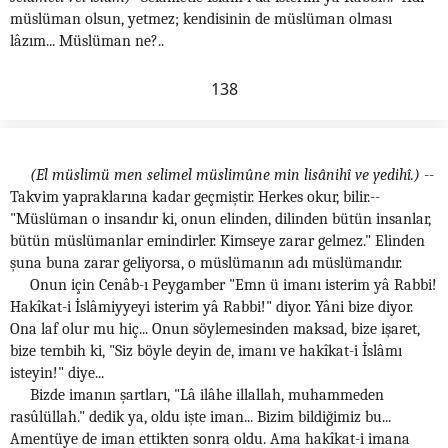
müslüman olsun, yetmez; kendisinin de müslüman olması
lâzım... Müslüman ne?..
138
(El müslimü men selimel müslimûne min lisânihî ve yedihî.)
--
Takvim yapraklarına kadar geçmiştir. Herkes okur, bilir.--
"Müslüman o insandır ki, onun elinden, dilinden bütün insanlar,
bütün müslümanlar emindirler. Kimseye zarar gelmez." Elinden
şuna buna zarar geliyorsa, o müslümanın adı müslümandır.
Onun için Cenâb-ı Peygamber "Emn ü imanı isterim yâ Rabbi!
Hakîkat-i İslâmiyyeyi isterim yâ Rabbi!" diyor. Yâni bize diyor.
Ona laf olur mu hiç... Onun söylemesinden maksad, bize işaret,
bize tembih ki, "Siz böyle deyin de, imanı ve hakîkat-i İslâmı
isteyin!" diye...
Bizde imanın şartları, "Lâ ilâhe illallah, muhammeden
rasûlüllah." dedik ya, oldu işte iman... Bizim bildiğimiz bu...
Amentüye de iman ettikten sonra oldu. Ama hakîkat-i imana