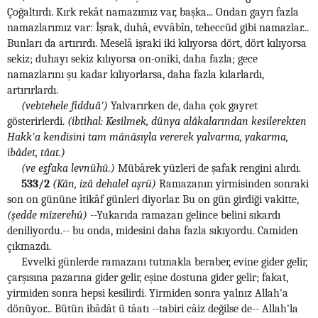
Çoğaltırdı. Kırk rekât namazımız var, başka... Ondan gayrı fazla
namazlarımız var: İşrak, duhâ, evvâbîn, teheccüd gibi namazlar...
Bunları da artırırdı. Meselâ işraki iki kılıyorsa dört, dört kılıyorsa
sekiz; duhayı sekiz kılıyorsa on-oniki, daha fazla; gece
namazlarını şu kadar kılıyorlarsa, daha fazla kılarlardı,
artırırlardı.
(vebtehele fidduâ')
Yalvarırken de, daha çok gayret
gösterirlerdi.
(ibtihal: Kesilmek, dünya alâkalarından kesilerekten
Hakk'a kendisini tam mânâsıyla vererek yalvarma, yakarma,
ibâdet, tâat.)
(ve eşfaka levnühû.)
Mübârek yüzleri de şafak rengini alırdı.
533/2
(Kân, izâ dehalel aşrü)
Ramazanın yirmisinden sonraki
son on gününe îtikâf günleri diyorlar. Bu on gün girdiği vakitte,
(şedde mîzerehû)
--Yukarıda ramazan gelince belini sıkardı
deniliyordu.-- bu onda, midesini daha fazla sıkıyordu. Camiden
çıkmazdı.
Evvelki günlerde ramazanı tutmakla beraber, evine gider gelir,
çarşısına pazarına gider gelir, eşine dostuna gider gelir; fakat,
yirmiden sonra hepsi kesilirdi. Yirmiden sonra yalnız Allah'a
dönüyor... Bütün ibâdât ü tâatı --tabiri câiz değilse de-- Allah'la