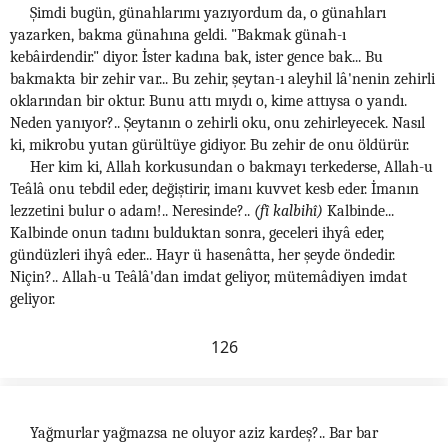
Şimdi bugün, günahlarımı yazıyordum da, o günahları
yazarken, bakma günahına geldi. "Bakmak günah-ı
kebâirdendir." diyor. İster kadına bak, ister gence bak... Bu
bakmakta bir zehir var... Bu zehir, şeytan-ı aleyhil lâ'nenin zehirli
oklarından bir oktur. Bunu attı mıydı o, kime attıysa o yandı.
Neden yanıyor?.. Şeytanın o zehirli oku, onu zehirleyecek. Nasıl
ki, mikrobu yutan gürültüye gidiyor. Bu zehir de onu öldürür.
Her kim ki, Allah korkusundan o bakmayı terkederse, Allah-u
Teâlâ onu tebdil eder, değiştirir, imanı kuvvet kesb eder. İmanın
lezzetini bulur o adam!.. Neresinde?..
(fî kalbihî)
Kalbinde...
Kalbinde onun tadını bulduktan sonra, geceleri ihyâ eder,
gündüzleri ihyâ eder... Hayr ü hasenâtta, her şeyde öndedir.
Niçin?.. Allah-u Teâlâ'dan imdat geliyor, mütemâdiyen imdat
geliyor.
126
Yağmurlar yağmazsa ne oluyor aziz kardeş?.. Bar bar