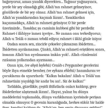
bağırıyoruz, aman yandık diyerekten... Yağmur yağmayınca,
yerde bir şey olmadığı gibi; Allah'tan rahmet gelmeyince,
gönüllerde de bir şey olmaz. Allah'tan rahmet gelmesi için,
Allah'ın yasaklarından kaçmak lâzım!.. Yasaklardan
kaçınmadıkça, Allah'ın rahmeti gelmiyor. O bir perde
üzerimizde... Yasaklar, şu caminin kubbesi gibi bir perdedir.
Rahmet-i ilâhiyye inmez içeriye... Ne zaman onu terkediyoruz;
Allah-u Teâlâ o zaman tebdil ediyor, rahmet-i ilâhî gönle iniyor.
Ondan sonra sen, zincirle çekseler çıkmazsın ibâdetten...
İbâdetten ayrılamazsın. Çünkü, Allah'ın rahmeti eriştikten sonra,
insanın Allah'tan ayrılmasına imkân yok!.. Allah cümlemizi
rızâsının yollarından ayırmasın...
Onun için,
(ve ahyâ leylehû)
Cenâb-ı Peygamber gecelerini
böyle ihya etmekle beraber,
(ve eykaza ehlehû)
hanımlarını ve
çocuklarını da uyarırlardı: "Kalkın bakalım! Allah-u Teâlâ'nın
rahmetinin yayıldığı bir andır bu an!.. Siz de kalkın!"
Tatlılıkla, güzellikle, çeşitli iltifatlarla onları kaldırıp, gece
ibâdetlerine alıştırmak lâzım!.. Hayat, yalnız bu dünya
maddelerini toplamakla, dünya varlıklarının içerisinde perişan
olmakla olmuyor. O gecenin karanlığında, herkes sükût bir halde
iken, kendini kaldırıp da, "Allah'ım, ben senin divanına geldim!"