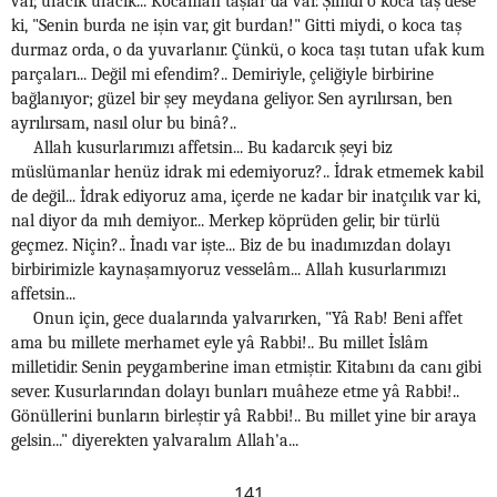
var, ufacık ufacık... Kocaman taşlar da var. Şimdi o koca taş dese
ki, "Senin burda ne işin var, git burdan!" Gitti miydi, o koca taş
durmaz orda, o da yuvarlanır. Çünkü, o koca taşı tutan ufak kum
parçaları... Değil mi efendim?.. Demiriyle, çeliğiyle birbirine
bağlanıyor; güzel bir şey meydana geliyor. Sen ayrılırsan, ben
ayrılırsam, nasıl olur bu binâ?..
Allah kusurlarımızı affetsin... Bu kadarcık şeyi biz
müslümanlar henüz idrak mi edemiyoruz?.. İdrak etmemek kabil
de değil... İdrak ediyoruz ama, içerde ne kadar bir inatçılık var ki,
nal diyor da mıh demiyor... Merkep köprüden gelir, bir türlü
geçmez. Niçin?.. İnadı var işte... Biz de bu inadımızdan dolayı
birbirimizle kaynaşamıyoruz vesselâm... Allah kusurlarımızı
affetsin...
Onun için, gece dualarında yalvarırken, "Yâ Rab! Beni affet
ama bu millete merhamet eyle yâ Rabbi!.. Bu millet İslâm
milletidir. Senin peygamberine iman etmiştir. Kitabını da canı gibi
sever. Kusurlarından dolayı bunları muâheze etme yâ Rabbi!..
Gönüllerini bunların birleştir yâ Rabbi!.. Bu millet yine bir araya
gelsin..." diyerekten yalvaralım Allah'a...
141