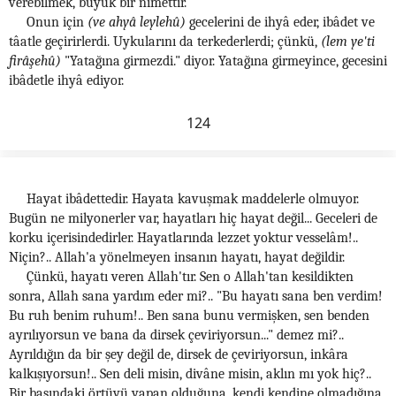
verebilmek, büyük bir nîmettir.
Onun için
(ve ahyâ leylehû)
gecelerini de ihyâ eder, ibâdet ve
tâatle geçirirlerdi. Uykularını da terkederlerdi; çünkü,
(lem ye'ti
firâşehû)
"Yatağına girmezdi." diyor. Yatağına girmeyince, gecesini
ibâdetle ihyâ ediyor.
124
Hayat ibâdettedir. Hayata kavuşmak maddelerle olmuyor.
Bugün ne milyonerler var, hayatları hiç hayat değil... Geceleri de
korku içerisindedirler. Hayatlarında lezzet yoktur vesselâm!..
Niçin?.. Allah'a yönelmeyen insanın hayatı, hayat değildir.
Çünkü, hayatı veren Allah'tır. Sen o Allah'tan kesildikten
sonra, Allah sana yardım eder mi?.. "Bu hayatı sana ben verdim!
Bu ruh benim ruhum!.. Ben sana bunu vermişken, sen benden
ayrılıyorsun ve bana da dirsek çeviriyorsun..." demez mi?..
Ayrıldığın da bir şey değil de, dirsek de çeviriyorsun, inkâra
kalkışıyorsun!.. Sen deli misin, divâne misin, aklın mı yok hiç?..
Bir başındaki örtüyü yapan olduğuna, kendi kendine olmadığına