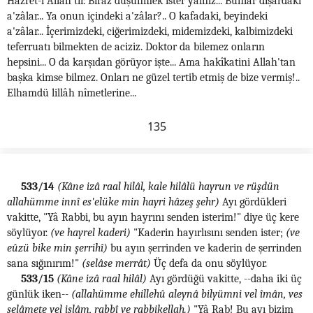
Hazret-i Allah'tır. Biraz düşünmek ister yalnız... Bunlar dışardaki
a'zâlar... Ya onun içindeki a'zâlar?.. O kafadaki, beyindeki
a'zâlar... İçerimizdeki, ciğerimizdeki, midemizdeki, kalbimizdeki
teferruatı bilmekten de aciziz. Doktor da bilemez onların
hepsini... O da karşıdan görüyor işte... Ama hakîkatini Allah'tan
başka kimse bilmez. Onları ne güzel tertib etmiş de bize vermiş!..
Elhamdü lillâh nîmetlerine...
135
533/14
(Kâne izâ raal hilâl, kale hilâlü hayrun ve rüşdün
allahümme innî es'elüke min hayri hâzeş şehr)
Ayı gördükleri
vakitte, "Yâ Rabbi, bu ayın hayrını senden isterim!" diye üç kere
söylüyor.
(ve hayrel kaderi)
"Kaderin hayırlısını senden ister;
(ve
eûzü bike min şerrihî)
bu ayın şerrinden ve kaderin de şerrinden
sana sığınırım!"
(selâse merrât)
Üç defa da onu söylüyor.
533/15
(Kâne izâ raal hilâl)
Ayı gördüğü vakitte, --daha iki üç
günlük iken--
(allahümme ehillehû aleynâ bilyümni vel îmân, ves
selâmete vel islâm, rabbî ve rabbikellah.)
"Yâ Rab! Bu ayı bizim