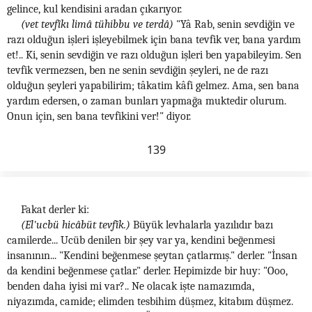
gelince, kul kendisini aradan çıkarıyor.
(vet tevfîkı limâ tühibbu ve terdâ)
"Yâ Rab, senin sevdiğin ve
razı olduğun işleri işleyebilmek için bana tevfik ver, bana yardım
et!.. Ki, senin sevdiğin ve razı olduğun işleri ben yapabileyim. Sen
tevfik vermezsen, ben ne senin sevdiğin şeyleri, ne de razı
olduğun şeyleri yapabilirim; tâkatim kâfi gelmez. Ama, sen bana
yardım edersen, o zaman bunları yapmağa muktedir olurum.
Onun için, sen bana tevfikini ver!" diyor.
139
Fakat derler ki:
(El'ucbü hicâbüt tevfîk.)
Büyük levhalarla yazılıdır bazı
camilerde... Ucüb denilen bir şey var ya, kendini beğenmesi
insanının... "Kendini beğenmese şeytan çatlarmış." derler. "İnsan
da kendini beğenmese çatlar." derler. Hepimizde bir huy: "Ooo,
benden daha iyisi mi var?.. Ne olacak işte namazımda,
niyazımda, camide; elimden tesbihim düşmez, kitabım düşmez.