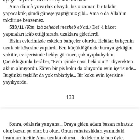
Ama dâimâ yuvarlak olsaydı, biz o zaman bir takdir
yapacaktık; şimdi güneşe yaptığımız gibi... Ama o da Allah'ın
takdirine benzemez.
533/11
(Kân, izâ zehebel mezheb eb'ad.)
Def'-i hâcet
yapmaları icâb ettiği sırada uzaklara giderlerdi.
Bizim evlerimizde eskiden bahçeler olurdu. Helâlar, bahçenin
uzak bir köşesine yapılırdı. Ben küçüklüğümde buraya geldiğim
vakitte, ev içerisinde helâyı görünce, çok ayıpladıydım.
Çocukluğumla berâber, "Evin içinde nasıl helâ olur?" diyerekten
aklım almıyordu. Zâten bir pis koku da oluyordu evin içerisinde...
Bugünkü teşkilât da yok tabiatiyle... Bir koku evin içerisine
yayılıyordu.
133
Sonra, odalarla yanyana... Oraya giden adam bazan rahatsız
olur, bazan şu olur, bu olur... Onun rahatsızlıkları yanındaki
insanları incitir. Ama uzakta olursa, --dedelerimiz hep öyle,