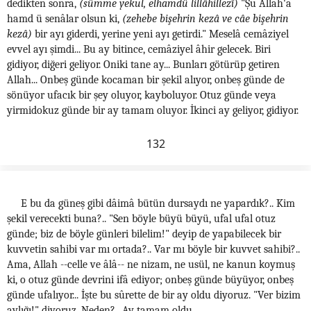
dedikten sonra,
(sümme yekul, elhamdü lillâhillezî)
"Şu Allah'a
hamd ü senâlar olsun ki,
(zehebe bişehrin kezâ ve câe bişehrin
kezâ)
bir ayı giderdi, yerine yeni ayı getirdi." Meselâ cemâziyel
evvel ayı şimdi... Bu ay bitince, cemâziyel âhir gelecek. Biri
gidiyor, diğeri geliyor. Oniki tane ay... Bunları götürüp getiren
Allah... Onbeş günde kocaman bir şekil alıyor, onbeş günde de
sönüyor ufacık bir şey oluyor, kayboluyor. Otuz günde veya
yirmidokuz günde bir ay tamam oluyor. İkinci ay geliyor, gidiyor.
132
E bu da güneş gibi dâimâ bütün dursaydı ne yapardık?.. Kim
şekil verecekti buna?.. "Sen böyle büyü büyü, ufal ufal otuz
günde; biz de böyle günleri bilelim!" deyip de yapabilecek bir
kuvvetin sahibi var mı ortada?.. Var mı böyle bir kuvvet sahibi?..
Ama, Allah --celle ve âlâ-- ne nizam, ne usül, ne kanun koymuş
ki, o otuz günde devrini ifâ ediyor; onbeş günde büyüyor, onbeş
günde ufalıyor... İşte bu sûrette de bir ay oldu diyoruz. "Ver bizim
aylığı!" diyoruz. Neden?.. Ay tamam oldu.