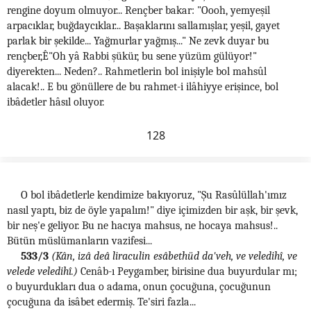
rengine doyum olmuyor... Rençber bakar: "Oooh, yemyeşil
arpacıklar, buğdaycıklar... Başaklarını sallamışlar, yeşil, gayet
parlak bir şekilde... Yağmurlar yağmış..." Ne zevk duyar bu
rençber,Ê"Oh yâ Rabbi şükür, bu sene yüzüm gülüyor!"
diyerekten... Neden?.. Rahmetlerin bol inişiyle bol mahsûl
alacak!.. E bu gönüllere de bu rahmet-i ilâhiyye erişince, bol
ibâdetler hâsıl oluyor.
128
O bol ibâdetlerle kendimize bakıyoruz, "Şu Rasûlüllah'ımız
nasıl yaptı, biz de öyle yapalım!" diye içimizden bir aşk, bir şevk,
bir neş'e geliyor. Bu ne hacıya mahsus, ne hocaya mahsus!..
Bütün müslümanların vazifesi...
533/3
(Kân, izâ deâ liraculin esâbethüd da'veh, ve veledihî, ve
velede veledihî.)
Cenâb-ı Peygamber, birisine dua buyurdular mı;
o buyurdukları dua o adama, onun çocuğuna, çocuğunun
çocuğuna da isâbet edermiş. Te'siri fazla...