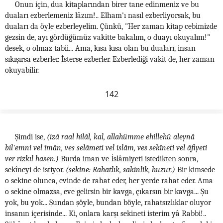
Onun için, dua kitaplarından birer tane edinmeniz ve bu
duaları ezberlemeniz lâzım!.. Elham'ı nasıl ezberliyorsak, bu
duaları da öyle ezberleyelim. Çünkü, "Her zaman kitap cebimizde
gezsin de, ayı gördüğümüz vakitte bakalım, o duayı okuyalım!"
desek, o olmaz tabii... Ama, kısa kısa olan bu duaları, insan
sıkışırsa ezberler. İsterse ezberler. Ezberlediği vakit de, her zaman
okuyabilir.
142
Şimdi ise,
(izâ raal hilâl, kal, allahümme ehillehû aleynâ
bil'emni vel îmân, ves selâmeti vel islâm, ves sekîneti vel âfiyeti
ver rizkıl hasen.)
Burda iman ve İslâmiyeti istedikten sonra,
sekîneyi de istiyor.
(sekine: Rahatlık, sakinlik, huzur.)
Bir kimsede
o sekine olunca, evinde de rahat eder, her yerde rahat eder. Ama
o sekine olmazsa, eve gelirsin bir kavga, çıkarsın bir kavga... Şu
yok, bu yok... Şundan şöyle, bundan böyle, rahatsızlıklar oluyor
insanın içerisinde... Ki, onlara karşı sekineti isterim yâ Rabbi!..