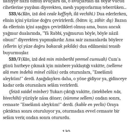
ilâhiyye nâzil olmuş avuçlara da, o avuçlardan da böyle vücud
cihetlerine yayılsın diyerekten, mesh yapıyorlarmış teberrüken...
533/6
(Kân, izâ deâ ceale keffeyh, ilâ vechihî.)
Dua ederlerken,
elinin içini yüzüne doğru çevirirlerdi.
(bâtın: iç, zâhir: dış)
Bazan
da ellerinin içini aşağıya çevirdikleri olmuş ama, bunu ancak
yağmur dualarında, "Yâ Rabbi, yağmurun böyle, böyle nâzil
olsun!" diyerekten yapmışlardır. Ama sair zamanlarda böylece
(ellerin içi yüze doğru bakacak şekilde)
dua edilmesini tensib
buyurmuşlar.
533/7
(Kân, izâ deâ min minberihî yevmel cumuah)
Cum'a
günü hutbeye çıkmak için minbere yaklaştığı vakitte,
(selleme
alâ men indehû minel cülûs)
orda oturanlara, "Esselâmü
aleyküm!" derdi. Aşağıdayken daha, o yöne gidiyor ya, gidinceye
kadar orda oturanlara selâm verirlerdi.
(feizâ saidel minber)
Yukarı çıktığı vakitte,
(istekbelen nâs,
bivechihî)
yüzüyle nâsa döner;
(sümme sellem)
ondan sonra,
cemaate "Esselâmü aleyküm!" derdi.
(kable en yeclis)
Oraya
çıktıktan sonra oturuluyor ya, oturmadan evvel cemaate bir
selâm verir, ondan sonra otururdu.
130