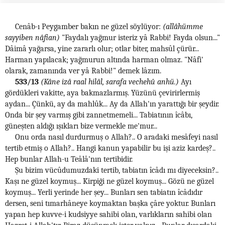
Cenâb-ı Peygamber bakın ne güzel söylüyor:
(allâhümme
sayyiben nâfian)
"Faydalı yağmur isteriz yâ Rabbi! Fayda olsun..."
Dâimâ yağarsa, yine zararlı olur; otlar biter, mahsûl çürür...
Harman yapılacak; yağmurun altında harman olmaz. "Nâfi'
olarak, zamanında ver yâ Rabbi!" demek lâzım.
533/13
(Kâne izâ raal hilâl, sarafa vechehû anhü.)
Ayı
gördükleri vakitte, aya bakmazlarmış. Yüzünü çevirirlermiş
aydan... Çünkü, ay da mahlûk... Ay da Allah'ın yarattığı bir şeydir.
Onda bir şey varmış gibi zannetmemeli... Tabiatının îcâbı,
güneşten aldığı ışıkları bize vermekle me'mur...
Onu orda nasıl durdurmuş o Allah?.. O aradaki mesâfeyi nasıl
tertib etmiş o Allah?.. Hangi kanun yapabilir bu işi aziz kardeş?..
Hep bunlar Allah-u Teâlâ'nın tertibidir.
Şu bizim vücûdumuzdaki tertib, tabiatın îcâdı mı diyeceksin?..
Kaşı ne güzel koymuş... Kirpiği ne güzel koymuş... Gözü ne güzel
koymuş... Yerli yerinde her şey... Bunları sen tabiatın îcâdıdır
dersen, seni tımarhâneye koymaktan başka çâre yoktur. Bunları
yapan hep kuvve-i kudsiyye sahibi olan, varlıkların sahibi olan