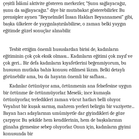
çeşitli İslâmî aktivite gösteren merkezler, “Şunu sağlayacağız,
şunu da sağlayacağız.” diye bir mutabakat gösterebilirler. Bu
prensipler aynen “Beynelmilel İnsan Hakları Beyannamesi” gibi,
başka ülkelere de yaygınlaştırılabilirse, o zaman belki yaygın
eğitimde güzel sonuçlar alınabilir.
Tesbit ettiğim önemli hususlardan birisi de, kadınların
eğitiminin çok çok eksik olması... Kadınların eğitimi çok zayıf ve
çok geri... Bir defa kadınların kıyafetlerini beğenmiyorum, bu
hususun mutlaka bahis konusu edilmesi lâzım. Belki detaylı
görünebilir ama, bu da hayatın önemli bir safhası...
Kadınlar örtünüyor ama, örtünmenin ana felsefesine uygun
bir örtünme ile örtünmüyorlar. Meselâ; ince kumaşla
örtünüyorlar, terledikleri zaman vücut hatları belli oluyor.
Veyahut bir kuşak sarmış, mahrem yerleri belirgin bir vaziyette...
Bayan hacı adaylarının umûmiyetle dar giyindikleri de göze
çarpıyor. Bu şekilde hem kendilerinin, hem de başkalarının
günaha girmesine sebep oluyorlar. Onun için, kadınların giyimi
konusunda bir