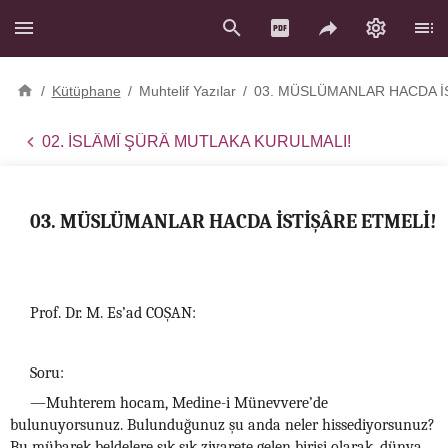
/
Kütüphane
/
Muhtelif Yazılar
/
03. MÜSLÜMANLAR HACDA İ
02. İSLÂMÎ ŞÛRÂ MUTLAKA KURULMALI!
03. MÜSLÜMANLAR HACDA İSTİŞÂRE ETMELİ!
Prof. Dr. M. Es’ad COŞAN:
Soru:
—Muhterem hocam, Medine-i Münevvere’de
bulunuyorsunuz. Bulunduğunuz şu anda neler hissediyorsunuz?
Bu mübarek beldelere sık sık ziyarete gelen birisi olarak, dünya