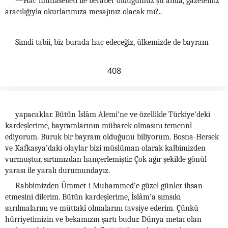
—Hac münasebeti ile beraber olduğumuz şu anda, gazetemiz
aracılığıyla okurlarımıza mesajınız olacak mı?..
Şimdi tabii, biz burada hac edeceğiz, ülkemizde de bayram
408
yapacaklar. Bütün İslâm Alemi’ne ve özellikle Türkiye’deki
kardeşlerime, bayramlarının mübarek olmasını temennî
ediyorum. Buruk bir bayram olduğunu biliyorum. Bosna-Hersek
ve Kafkasya’daki olaylar bizi müslüman olarak kalbimizden
vurmuştur, sırtımızdan hançerlemiştir. Çok ağır şekilde gönül
yarası ile yaralı durumundayız.
Rabbimizden Ümmet-i Muhammed’e güzel günler ihsan
etmesini dilerim. Bütün kardeşlerime, İslâm’a sımsıkı
sarılmalarını ve müttakî olmalarını tavsiye ederim. Çünkü
hürriyetimizin ve bekamızın şartı budur. Dünya metaı olan