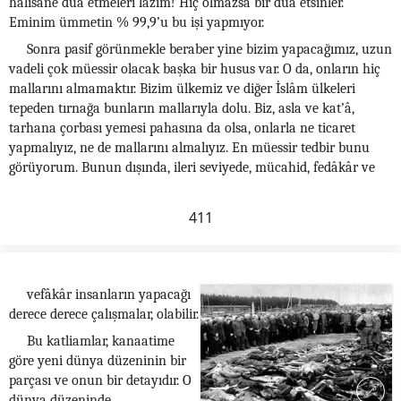
halisane dua etmeleri lâzım! Hiç olmazsa bir dua etsinler.
Eminim ümmetin % 99,9’u bu işi yapmıyor.
Sonra pasif görünmekle beraber yine bizim yapacağımız, uzun
vadeli çok müessir olacak başka bir husus var. O da, onların hiç
mallarını almamaktır. Bizim ülkemiz ve diğer İslâm ülkeleri
tepeden tırnağa bunların mallarıyla dolu. Biz, asla ve kat’â,
tarhana çorbası yemesi pahasına da olsa, onlarla ne ticaret
yapmalıyız, ne de mallarını almalıyız. En müessir tedbir bunu
görüyorum. Bunun dışında, ileri seviyede, mücahid, fedâkâr ve
411
vefâkâr insanların yapacağı
derece derece çalışmalar, olabilir.
Bu katliamlar, kanaatime
göre yeni dünya düzeninin bir
parçası ve onun bir detayıdır. O
dünya düzeninde