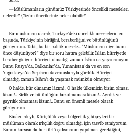
Soru:
—Müslümanların günümüz Türkiyesinde öncelikli meseleleri
nelerdir? Çözüm önerileriniz neler olabilir?
Bir müslüman olarak, Türkiye’deki öncelikli meselelerin en
başında, Türkiye’nin birliğini, beraberliğini ve bütünlüğünü
görüyorum. Tabii, bu bir politik mesele... “Müslüman niye bunu
önce düşünüyor?” diye bir soru hatıra gelebilir. İslâm hürriyetle
beraber gidiyor; hürriyet olmadığı zaman İslâm da yaşanamıyor.
Bunu Rusya’da, Balkanlar’da, Yunanistan’da ve en son
Yugoslavya’da Sırpların davranışlarıyla gördük. Hürriyet
olmadığı zaman İslâm’ı da yaşamak mümkün olmuyor.
O halde, hür olmamız lâzım!.. O halde ülkemizin bizim olması
lâzım!.. Birlik ve bütünlüğün bozulmaması lâzım!.. Ayrılık ve
gayrılık olmaması lâzım!.. Bunu en önemli mesele olarak
görüyorum.
Binâen aleyh, Kürtçülük veya bölgecilik gibi şeyleri bir
müslüman olarak ırkçılık doğru olmadığı için tasvib etmiyorum.
Bunun karşısında her türlü çalışmanın yapılması gerektiğini,