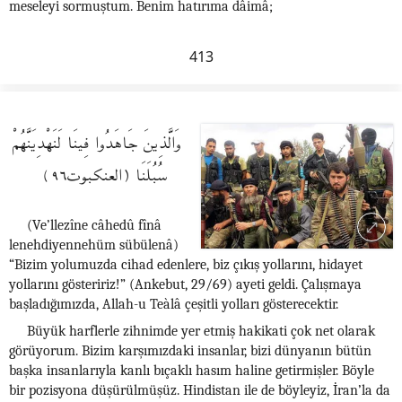
meseleyi sormuştum. Benim hatırıma dâimâ;
413
وَالَّذِينَ جَاهَدُوا فِينَا لَنَهْدِيَنَّهُمْ
سُبُلَنَا (العنكبوت٩٦)
(Ve’llezîne câhedû fînâ
lenehdiyennehüm sübülenâ)
“Bizim yolumuzda cihad edenlere, biz çıkış yollarını, hidayet
yollarını gösteririz!” (Ankebut, 29/69) ayeti geldi. Çalışmaya
başladığımızda, Allah-u Teàlâ çeşitli yolları gösterecektir.
Büyük harflerle zihnimde yer etmiş hakikati çok net olarak
görüyorum. Bizim karşımızdaki insanlar, bizi dünyanın bütün
başka insanlarıyla kanlı bıçaklı hasım haline getirmişler. Böyle
bir pozisyona düşürülmüşüz. Hindistan ile de böyleyiz, İran’la da