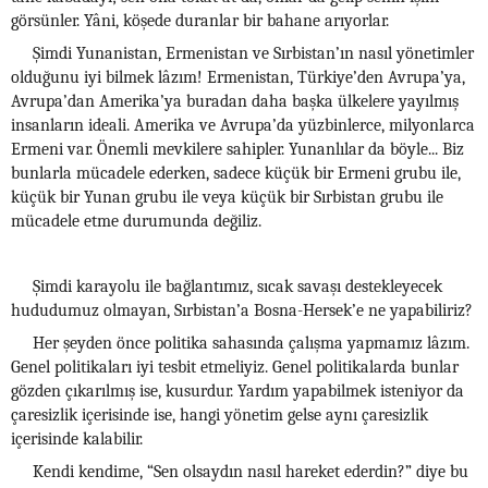
görsünler. Yâni, köşede duranlar bir bahane arıyorlar.
Şimdi Yunanistan, Ermenistan ve Sırbistan’ın nasıl yönetimler
olduğunu iyi bilmek lâzım! Ermenistan, Türkiye’den Avrupa’ya,
Avrupa’dan Amerika’ya buradan daha başka ülkelere yayılmış
insanların ideali. Amerika ve Avrupa’da yüzbinlerce, milyonlarca
Ermeni var. Önemli mevkilere sahipler. Yunanlılar da böyle... Biz
bunlarla mücadele ederken, sadece küçük bir Ermeni grubu ile,
küçük bir Yunan grubu ile veya küçük bir Sırbistan grubu ile
mücadele etme durumunda değiliz.
Şimdi karayolu ile bağlantımız, sıcak savaşı destekleyecek
hududumuz olmayan, Sırbistan’a Bosna-Hersek’e ne yapabiliriz?
Her şeyden önce politika sahasında çalışma yapmamız lâzım.
Genel politikaları iyi tesbit etmeliyiz. Genel politikalarda bunlar
gözden çıkarılmış ise, kusurdur. Yardım yapabilmek isteniyor da
çaresizlik içerisinde ise, hangi yönetim gelse aynı çaresizlik
içerisinde kalabilir.
Kendi kendime, “Sen olsaydın nasıl hareket ederdin?” diye bu