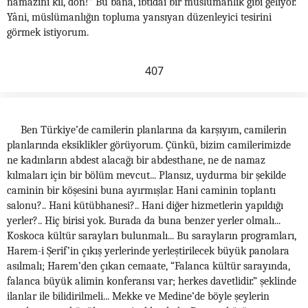
namazını kıl, dön!” Bu bana, ibtidâî bir müslümanlık gibi geliyor.
Yâni, müslümanlığın topluma yansıyan düzenleyici tesirini
görmek istiyorum.
407
Ben Türkiye’de camilerin planlarına da karşıyım, camilerin
planlarında eksiklikler görüyorum. Çünkü, bizim camilerimizde
ne kadınların abdest alacağı bir abdesthane, ne de namaz
kılmaları için bir bölüm mevcut... Plansız, uydurma bir şekilde
caminin bir köşesini buna ayırmışlar. Hani caminin toplantı
salonu?.. Hani kütübhanesi?.. Hani diğer hizmetlerin yapıldığı
yerler?.. Hiç birisi yok. Burada da buna benzer yerler olmalı...
Koskoca kültür sarayları bulunmalı... Bu sarayların programları,
Harem-i Şerif’in çıkış yerlerinde yerleştirilecek büyük panolara
asılmalı; Harem’den çıkan cemaate, “Falanca kültür sarayında,
falanca büyük alimin konferansı var; herkes davetlidir.” şeklinde
ilanlar ile bilidirilmeli... Mekke ve Medine’de böyle şeylerin