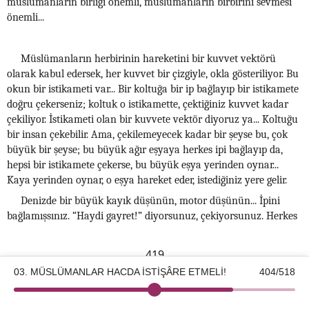
müslümanların birliği önemli, müslümanların birbirini sevmesi
önemli...
Müslümanların herbirinin hareketini bir kuvvet vektörü
olarak kabul edersek, her kuvvet bir çizgiyle, okla gösteriliyor. Bu
okun bir istikameti var... Bir koltuğa bir ip bağlayıp bir istikamete
doğru çekerseniz; koltuk o istikamette, çektiğiniz kuvvet kadar
çekiliyor. İstikameti olan bir kuvvete vektör diyoruz ya... Koltuğu
bir insan çekebilir. Ama, çekilemeyecek kadar bir şeyse bu, çok
büyük bir şeyse; bu büyük ağır eşyaya herkes ipi bağlayıp da,
hepsi bir istikamete çekerse, bu büyük eşya yerinden oynar...
Kaya yerinden oynar, o eşya hareket eder, istediğiniz yere gelir.
Denizde bir büyük kayık düşünün, motor düşünün... İpini
bağlamışsınız. “Haydi gayret!” diyorsunuz, çekiyorsunuz. Herkes
419
03. MÜSLÜMANLAR HACDA İSTİŞÂRE ETMELİ!
404/518
©2026 Kotku Enstitüsü
v2.8.3