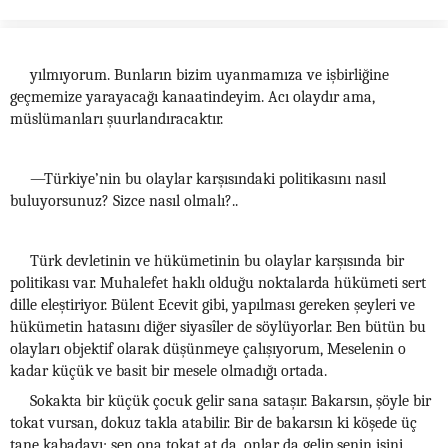
yılmıyorum. Bunların bizim uyanmamıza ve işbirliğine
geçmemize yarayacağı kanaatindeyim. Acı olaydır ama,
müslümanları şuurlandıracaktır.
—Türkiye’nin bu olaylar karşısındaki politikasını nasıl
buluyorsunuz? Sizce nasıl olmalı?..
Türk devletinin ve hükümetinin bu olaylar karşısında bir
politikası var. Muhalefet haklı olduğu noktalarda hükümeti sert
dille eleştiriyor. Bülent Ecevit gibi, yapılması gereken şeyleri ve
hükümetin hatasını diğer siyasîler de söylüyorlar. Ben bütün bu
olayları objektif olarak düşünmeye çalışıyorum, Meselenin o
kadar küçük ve basit bir mesele olmadığı ortada.
Sokakta bir küçük çocuk gelir sana sataşır. Bakarsın, şöyle bir
tokat vursan, dokuz takla atabilir. Bir de bakarsın ki köşede üç
tane kabadayı; sen ona tokat at da, onlar da gelip senin işini