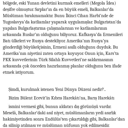
bölgede, eski Yunan devletini kurmak emelleri (Megola İdea)
deşifre olmuştur. Sırplar’ın da en büyük emeli, Balkanlar’da
Müslüman bırakmamaktır. Bunu İkinci Cihan Harbi’nde de
Yugoslavya’da katliamlar yaparak uygulamışlar. Bulgaristan’da
yapılan Bulgarlaştırma çalışmalarının ve katliamlarının
arkasında Ruslar’ın olduğunu biliyoruz. Kafkasya’da Ermenileri
Batı ülkeleri ve Rusya destekliyor. Amerika’nın Rusya’ya
gönderdiği büyükelçisinin, Ermeni asıllı olduğunu duyduk. Bu
Amerika’nın niyetini zaten ortaya koyuyor. Onun için, Kars’ta
PKK kuvvetlerinin Türk Silahlı Kuvvetleri’ne saldırmasının
arkasında çok önceden hazırlanmış planlar olduğunu ben ifade
etmek istiyorum.
Şimdi, kurulmak istenen Yeni Dünya Düzeni nedir?..
Bizim Bülent Ecevit’in Kıbrıs Harekâtı’na, Barış Harekâtı
ismini vermesi gibi, bunun aldatıcı dış görünüşü vardır.
Meselâ, Balkanlar’daki asıl niyet, müslümanların yedi asırlık
hakimiyetinden sonra Endülüs’ten çıkartıldığı gibi, Balkanlar’dan
da silinip atılması ve müslüman nüfusun yok edilmesidir.