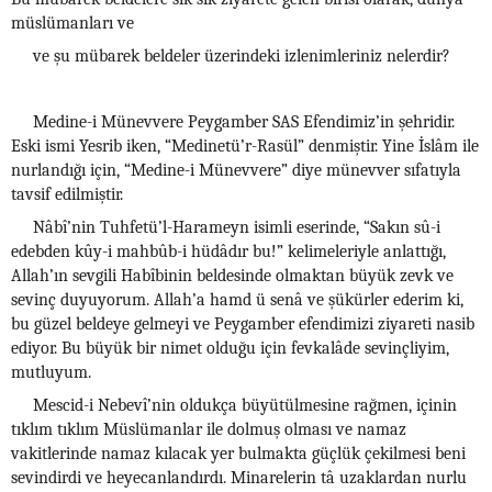
müslümanları ve
ve şu mübarek beldeler üzerindeki izlenimleriniz nelerdir?
Medine-i Münevvere Peygamber SAS Efendimiz’in şehridir.
Eski ismi Yesrib iken, “Medinetü’r-Rasül” denmiştir. Yine İslâm ile
nurlandığı için, “Medine-i Münevvere” diye münevver sıfatıyla
tavsif edilmiştir.
Nâbî’nin Tuhfetü’l-Harameyn isimli eserinde, “Sakın sû-i
edebden kûy-i mahbûb-i hüdâdır bu!” kelimeleriyle anlattığı,
Allah’ın sevgili Habîbinin beldesinde olmaktan büyük zevk ve
sevinç duyuyorum. Allah’a hamd ü senâ ve şükürler ederim ki,
bu güzel beldeye gelmeyi ve Peygamber efendimizi ziyareti nasib
ediyor. Bu büyük bir nimet olduğu için fevkalâde sevinçliyim,
mutluyum.
Mescid-i Nebevî’nin oldukça büyütülmesine rağmen, içinin
tıklım tıklım Müslümanlar ile dolmuş olması ve namaz
vakitlerinde namaz kılacak yer bulmakta güçlük çekilmesi beni
sevindirdi ve heyecanlandırdı. Minarelerin tâ uzaklardan nurlu