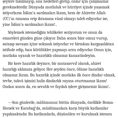
şeylere takılmayıp, ana hedefleri görüp, onlar için çalışmamız
gerekmektedir. Dünyada mutluluk ve hürriyet içinde yaşamak
istiyorlarsa İslâm’a sarılmaları lâzım, hem de Ahirette Allah
(CC)’ın rızasına erip ikramına vâsıl olmayı taleb ediyorlar ise,
yine İslâm’a sarılmaları lâzım!..
Söylemek istemediğim tehlikeler seziyorum ve onun da
emareleri günden güne çıkıyor. Daha sonra bize omuz vurup,
sataşıp savaşın içine sokmak istiyorlar ve birtakım kargaşalıktan
istifade edip, bazı kötülükler yapmayı arzu ediyorlar. Onun için,
mutlaka uyanık ve hazırlıklı olmamız kanaatindeyim.
Bir kere hazırlık deyince, bir mutasavvıf olarak, ahiret
hazırlığı aklımıza geliyor. Her şeyden önce, ölüme hazırlıklı
olmamız lâzım. Bu hazırlık içinde mutlaka ilk önce dindar olmak,
tevbe, takvâ işimizi halis dindarlık rayına oturtmamız lâzım!
Ondan sonra da, en sevablı ve faydalı işlere girişmemiz lâzım!..
—Son günlerde, mâlûmunuz bütün dünyada, özellikle Bosna-
Hersek ve Karabağ’da, müslümanlara karşı büyük katliamlar
yapılmaktadır. Bu katliamlarla, düşünülen ve kurulmak istenen