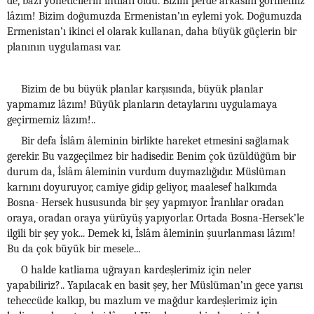
de, bazı yöneticilerin ihtilafı oldu. Bizim perde arkasını görmemiz
lâzım! Bizim doğumuzda Ermenistan’ın eylemi yok. Doğumuzda
Ermenistan’ı ikinci el olarak kullanan, daha büyük güçlerin bir
planının uygulaması var.
Bizim de bu büyük planlar karşısında, büyük planlar
yapmamız lâzım! Büyük planların detaylarını uygulamaya
geçirmemiz lâzım!..
Bir defa İslâm âleminin birlikte hareket etmesini sağlamak
gerekir. Bu vazgeçilmez bir hadisedir. Benim çok üzüldüğüm bir
durum da, İslâm âleminin vurdum duymazlığıdır. Müslüman
karnını doyuruyor, camiye gidip geliyor, maalesef halkımda
Bosna- Hersek hususunda bir şey yapmıyor. İranlılar oradan
oraya, oradan oraya yürüyüş yapıyorlar. Ortada Bosna-Hersek’le
ilgili bir şey yok... Demek ki, İslâm âleminin şuurlanması lâzım!
Bu da çok büyük bir mesele...
O halde katliama uğrayan kardeşlerimiz için neler
yapabiliriz?.. Yapılacak en basit şey, her Müslüman’ın gece yarısı
teheccüde kalkıp, bu mazlum ve mağdur kardeşlerimiz için