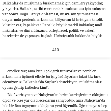
Balkanlar’da müslüman bırakmamak için camileri yakıyorlar,
yıkıyorlar. Halbuki, tarihî eserlere dokunulmaması için anlaşma
var. Sonra Doğu-Batı yakınlaşması, Rusya’nın yumuşaması
olaylarında perdenin arkasında, biliyorum ki hristiyan katolik
kiliseler var, Papalık var. Papalık, büyük maddî imkânlar, malî
imkânları ve dinî nüfuzunu birleştirerek politik ve askerî
hareketler de yapmaya başladı. Hıristiyanlık hakkında büyük
410
emelleri var, ama bunu çok gizli tutuyorlar ve perdeler
arkasından üçüncü ellerle bu işi yürütüyorlar; fakat biz fark
edemiyoruz. Balkanlar’da Sırplar’ı destekleyen, müslümanları
oyuna getirip katleden kim?..
Biz Azerbaycan ve Nahçivan’ın bizim kardeşlerimiz olduğunu
diyor ve bize yâr olabileceklerini sanıyorduk, ama Nahçivan’da
bile bir Rus tugayının olduğunu yeni öğrendik. Öğrenmeye sebep