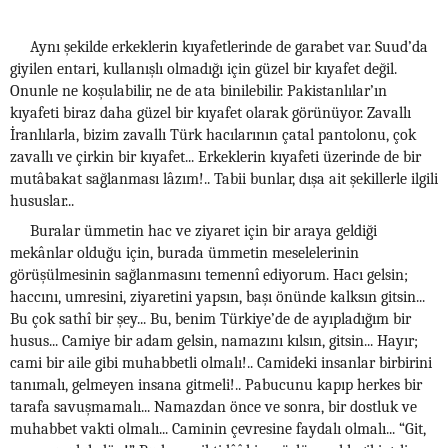
Aynı şekilde erkeklerin kıyafetlerinde de garabet var. Suud’da
giyilen entari, kullanışlı olmadığı için güzel bir kıyafet değil.
Onunle ne koşulabilir, ne de ata binilebilir. Pakistanlılar’ın
kıyafeti biraz daha güzel bir kıyafet olarak görünüyor. Zavallı
İranlılarla, bizim zavallı Türk hacılarının çatal pantolonu, çok
zavallı ve çirkin bir kıyafet... Erkeklerin kıyafeti üzerinde de bir
mutâbakat sağlanması lâzım!.. Tabii bunlar, dışa ait şekillerle ilgili
hususlar...
Buralar ümmetin hac ve ziyaret için bir araya geldiği
mekânlar olduğu için, burada ümmetin meselelerinin
görüşülmesinin sağlanmasını temennî ediyorum. Hacı gelsin;
haccını, umresini, ziyaretini yapsın, başı önünde kalksın gitsin...
Bu çok sathî bir şey... Bu, benim Türkiye’de de ayıpladığım bir
husus... Camiye bir adam gelsin, namazını kılsın, gitsin... Hayır;
cami bir aile gibi muhabbetli olmalı!.. Camideki insanlar birbirini
tanımalı, gelmeyen insana gitmeli!.. Pabucunu kapıp herkes bir
tarafa savuşmamalı... Namazdan önce ve sonra, bir dostluk ve
muhabbet vakti olmalı... Caminin çevresine faydalı olmalı... “Git,