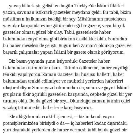
yavaş billurlaştı, gelişti ve bugün Türkiye’de İslâmî fikirleri
yazan, savunan istikrarlı gazeteler meydana geldi. Bu tabii, bizim
müslüman halkımızın istediği bir şey. Müslümanın müstehcen
yayınlar karşsında evine götürebileceği bir gazete, veya birçok
gazeteler olması güzel bir olay. Tabii, gazetelerde haber
bakımından zayıf olma gibi birtakım eksiklikler oldu. Sonradan
bu haber meselesi de gelişti. Bugün ben Zaman’ı oldukça güzel ve
başarılı çalışmalar yapan İslâmî bir gazete olarak görüyorum.
Biz basın-yayında şunu istiyorduk: Gazeteler haber
bakımından tatminkâr olsun... Tatmin edilmeme, haber zayıflığı
tenkidi yapılıyordu. Zaman Gazetesi bu hususu halletti, haber
bakımından tenkid edilmiyor ve muhtelif yerlerden haberleri
ulaştırabiliyor. Sonra yazı bakımından da, solun ve gayr-i İslâmî
grupların fikir ağırlıklı gazeteleri karşısında, cephede güzel bir yer
tutmuş oldu. Bu da güzel bir şey... Okunduğu zaman tatmin edici
yazılar, tatmin edici haberlerle karşılaşıyoruz.
Ele aldığı konuları aktif işlemesi, —bizim kendi yayın
prensiplerimizden birisiydi o da— iç haberleri kadar, dışarıdaki,
yurt dışındaki yerlerden de haber vermesi; tabii bu da güzel bir