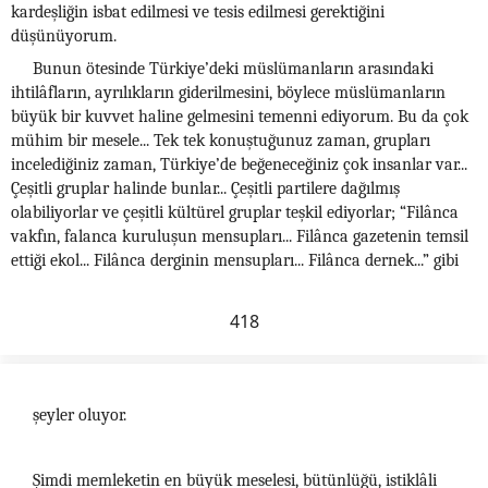
kardeşliğin isbat edilmesi ve tesis edilmesi gerektiğini
düşünüyorum.
Bunun ötesinde Türkiye’deki müslümanların arasındaki
ihtilâfların, ayrılıkların giderilmesini, böylece müslümanların
büyük bir kuvvet haline gelmesini temenni ediyorum. Bu da çok
mühim bir mesele... Tek tek konuştuğunuz zaman, grupları
incelediğiniz zaman, Türkiye’de beğeneceğiniz çok insanlar var...
Çeşitli gruplar halinde bunlar... Çeşitli partilere dağılmış
olabiliyorlar ve çeşitli kültürel gruplar teşkil ediyorlar; “Filânca
vakfın, falanca kuruluşun mensupları... Filânca gazetenin temsil
ettiği ekol... Filânca derginin mensupları... Filânca dernek...” gibi
418
şeyler oluyor.
Şimdi memleketin en büyük meselesi, bütünlüğü, istiklâli