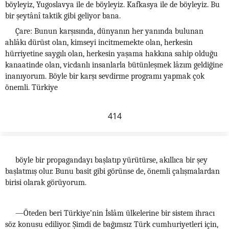
böyleyiz, Yugoslavya ile de böyleyiz. Kafkasya ile de böyleyiz. Bu
bir şeytânî taktik gibi geliyor bana.
Çare: Bunun karşısında, dünyanın her yanında bulunan
ahlâkı dürüst olan, kimseyi incitmemekte olan, herkesin
hürriyetine saygılı olan, herkesin yaşama hakkına sahip olduğu
kanaatinde olan, vicdanlı insanlarla bütünleşmek lâzım geldiğine
inanıyorum. Böyle bir karşı sevdirme programı yapmak çok
önemli. Türkiye
414
böyle bir propagandayı başlatıp yürütürse, akıllıca bir şey
başlatmış olur. Bunu basit gibi görünse de, önemli çalışmalardan
birisi olarak görüyorum.
—Öteden beri Türkiye’nin İslâm ülkelerine bir sistem ihracı
söz konusu ediliyor. Şimdi de bağımsız Türk cumhuriyetleri için,