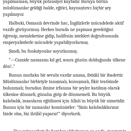
yapılmaması, büyük potansiyel kaybıdır. Buraya bütün
müslümanlar geldiği halde, eğitici, kaynaştırıcı hiçbir şey
yapılmıyor.
Halbuki, Osmanlı devrinde hac, İngilizlerle mücadelede aktif
vazife görüyormuş. Herkes burada ne yapması gerektiğini
öğrenip, memleketine gidip, halifenin istekleri doğrultusunda
emperyalistlerle mücadele yapabiliyorlarmış.
Şimdi, bu fonksiyonlar soyutlanmış;
“—Camide namazını kıl gel, sonra günün dolduğunda ülkene
dön!..”
Bunun mutlaka bir sevabı vardır amma, ibtidâî bir ibadettir.
Müslümanlar birbiriyle tanışmalı, konuşmalı, fikir teatîsinde
bulunmalı; buradan ilmine irfanına bir şeyler katılmış olarak
ülkesine dönmeli, günaha girip de dönmemeli. Bu büyük
kalabalık, insanların eğitilmesi için Allah’ın büyük bir nimetidir.
Bunun için bir zamanlar komünistler: “Sizin kalabalıklarınız
bizde olsa, biz ihtilâl yaparız!” diyorlardı.