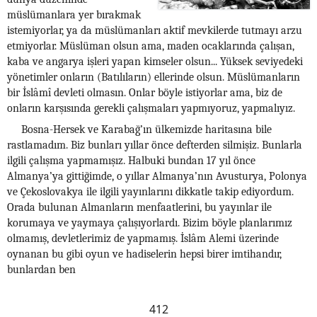
müslümanlara yer bırakmak
istemiyorlar, ya da müslümanları aktif mevkilerde tutmayı arzu
etmiyorlar. Müslüman olsun ama, maden ocaklarında çalışan,
kaba ve angarya işleri yapan kimseler olsun... Yüksek seviyedeki
yönetimler onların (Batılıların) ellerinde olsun. Müslümanların
bir İslâmî devleti olmasın. Onlar böyle istiyorlar ama, biz de
onların karşısında gerekli çalışmaları yapmıyoruz, yapmalıyız.
Bosna-Hersek ve Karabağ’ın ülkemizde haritasına bile
rastlamadım. Biz bunları yıllar önce defterden silmişiz. Bunlarla
ilgili çalışma yapmamışız. Halbuki bundan 17 yıl önce
Almanya’ya gittiğimde, o yıllar Almanya’nın Avusturya, Polonya
ve Çekoslovakya ile ilgili yayınlarını dikkatle takip ediyordum.
Orada bulunan Almanların menfaatlerini, bu yayınlar ile
korumaya ve yaymaya çalışıyorlardı. Bizim böyle planlarımız
olmamış, devletlerimiz de yapmamış. İslâm Alemi üzerinde
oynanan bu gibi oyun ve hadiselerin hepsi birer imtihandır,
bunlardan ben
412