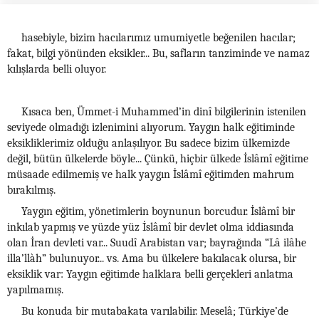
hasebiyle, bizim hacılarımız umumiyetle beğenilen hacılar;
fakat, bilgi yönünden eksikler... Bu, safların tanziminde ve namaz
kılışlarda belli oluyor.
Kısaca ben, Ümmet-i Muhammed’in dinî bilgilerinin istenilen
seviyede olmadığı izlenimini alıyorum. Yaygın halk eğitiminde
eksikliklerimiz olduğu anlaşılıyor. Bu sadece bizim ülkemizde
değil, bütün ülkelerde böyle... Çünkü, hiçbir ülkede İslâmî eğitime
müsaade edilmemiş ve halk yaygın İslâmî eğitimden mahrum
bırakılmış.
Yaygın eğitim, yönetimlerin boynunun borcudur. İslâmî bir
inkılab yapmış ve yüzde yüz İslâmî bir devlet olma iddiasında
olan İran devleti var... Suudî Arabistan var; bayrağında “Lâ ilâhe
illa’llàh” bulunuyor... vs. Ama bu ülkelere bakılacak olursa, bir
eksiklik var: Yaygın eğitimde halklara belli gerçekleri anlatma
yapılmamış.
Bu konuda bir mutabakata varılabilir. Meselâ; Türkiye’de