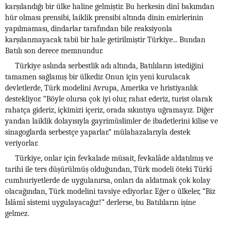
karşılandığı bir ülke haline gelmiştir. Bu herkesin dinî bakımdan
hür olması prensibi, laiklik prensibi altında dinin emirlerinin
yapılmaması, dindarlar tarafından bile reaksiyonla
karşılanmayacak tabii bir hale getirilmiştir Türkiye... Bundan
Batılı son derece memnundur.
Türkiye aslında serbestlik adı altında, Batılıların istediğini
tamamen sağlamış bir ülkedir. Onun için yeni kurulacak
devletlerde, Türk modelini Avrupa, Amerika ve hristiyanlık
destekliyor. “Böyle olursa çok iyi olur, rahat ederiz, turist olarak
rahatça gideriz, içkimizi içeriz, orada sıkıntıya uğramayız. Diğer
yandan laiklik dolayısıyla gayrimüslimler de ibadetlerini kilise ve
sinagoglarda serbestçe yaparlar.” mülahazalarıyla destek
veriyorlar.
Türkiye, onlar için fevkalade müsait, fevkalâde aldatılmış ve
tarihi ile ters düşürülmüş olduğundan, Türk modeli öteki Türkî
cumhuriyetlerde de uygulanırsa, onları da aldatmak çok kolay
olacağından, Türk modelini tavsiye ediyorlar. Eğer o ülkeler, “Biz
İslâmî sistemi uygulayacağız!” derlerse, bu Batılıların işine
gelmez.