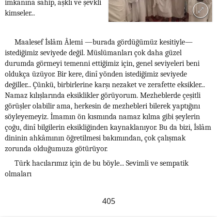
imkânına sahip, aşklı ve şevkli
kimseler...
Maalesef İslâm Âlemi —burada gördüğümüz kesitiyle—
istediğimiz seviyede değil. Müslümanları çok daha güzel
durumda görmeyi temenni ettiğimiz için, genel seviyeleri beni
oldukça üzüyor. Bir kere, dinî yönden istediğimiz seviyede
değiller... Çünkü, birbirlerine karşı nezaket ve zerafette eksikler...
Namaz kılışlarında eksiklikler görüyorum. Mezheblerde çeşitli
görüşler olabilir ama, herkesin de mezhebleri bilerek yaptığını
söyleyemeyiz. İmamın ön kısmında namaz kılma gibi şeylerin
çoğu, dinî bilgilerin eksikliğinden kaynaklanıyor. Bu da bizi, İslâm
dininin ahkâmının öğretilmesi bakımından, çok çalışmak
zorunda olduğumuza götürüyor.
Türk hacılarımız için de bu böyle... Sevimli ve sempatik
olmaları
405