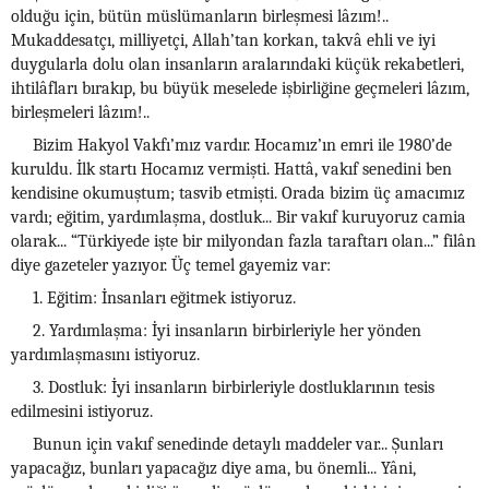
olduğu için, bütün müslümanların birleşmesi lâzım!..
Mukaddesatçı, milliyetçi, Allah’tan korkan, takvâ ehli ve iyi
duygularla dolu olan insanların aralarındaki küçük rekabetleri,
ihtilâfları bırakıp, bu büyük meselede işbirliğine geçmeleri lâzım,
birleşmeleri lâzım!..
Bizim Hakyol Vakfı’mız vardır. Hocamız’ın emri ile 1980’de
kuruldu. İlk startı Hocamız vermişti. Hattâ, vakıf senedini ben
kendisine okumuştum; tasvib etmişti. Orada bizim üç amacımız
vardı; eğitim, yardımlaşma, dostluk... Bir vakıf kuruyoruz camia
olarak... “Türkiyede işte bir milyondan fazla taraftarı olan...” filân
diye gazeteler yazıyor. Üç temel gayemiz var:
1. Eğitim: İnsanları eğitmek istiyoruz.
2. Yardımlaşma: İyi insanların birbirleriyle her yönden
yardımlaşmasını istiyoruz.
3. Dostluk: İyi insanların birbirleriyle dostluklarının tesis
edilmesini istiyoruz.
Bunun için vakıf senedinde detaylı maddeler var... Şunları
yapacağız, bunları yapacağız diye ama, bu önemli... Yâni,