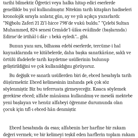
tarihi bilmektir. Öğretici veya halka hitap edici eserlerde
genellikle bu yol kullanılmıştır. Nitekim tarih kitapları hadiseleri
kronolojik sırayla anlatır, gün, ay ve yılı açıkça yazarlardı:
“Niğbolu Zaferi 21 Zi’l-hicce 798’de vukû buldu.” “Çelebi Sultan
Muhammed, 824 senesi Cemâde’l-ûlâsı evâilinde (başlarında)
Edirne’de irtihâl-i dâr- ı bekà eyledi.”... gibi.
Bunun yanı sıra, bilhassa edebî eserlerde, tercüme-i hal
kaynaklarında ve kitâbelerde, daha başka sanatkârâne, saklı ve
örtülü ifadelerle tarih kaydetme usüllerinin bulunup
geliştirildiğini ve çok kullanıldığını görüyoruz.
Bu değişik ve sanatlı usüllerden biri de, ebced hesabıyla tarih
düşürmektir. Ebced kelimesinin izahında pek çok söz
söylenmiştir. Biz bu teferruata girmeyeceğiz. Kısaca söylemek
gerekirse ebced; alfabe mânâsına kullanılmış ve meselâ mektebe
yeni başlayan ve henüz alfabeyi öğrenme durumunda olan
çocuk için tıfl-ı ebced-hân denmiştir.
Ebced hesabında da esas; alfabenin her harfine bir rakam
değeri vermek; ve bir kelimeyi teşkil eden harflerin toplam rakam