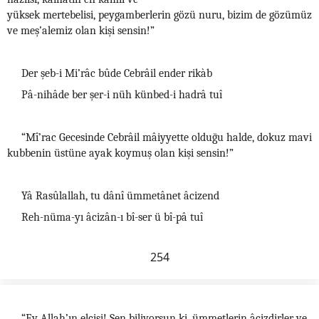
yüksek mertebelisi, peygamberlerin gözü nuru, bizim de gözümüz
ve meş’alemiz olan kişi sensin!”
Der şeb-i Mi’râc bûde Cebrâil ender rikàb
Pâ-nihâde ber şer-i nüh künbed-i hadrâ tuî
“Mî’rac Gecesinde Cebrâil mâiyyette olduğu halde, dokuz mavi
kubbenin üstüne ayak koymuş olan kişi sensin!”
Yâ Rasûlallah, tu dânî ümmetânet âcizend
Reh-nüma-yı âcizân-ı bî-ser ü bî-pâ tuî
254
“Ey Allah’ın elçisi! Sen biliyorsun ki, ümmetlerin âcizdirler ve