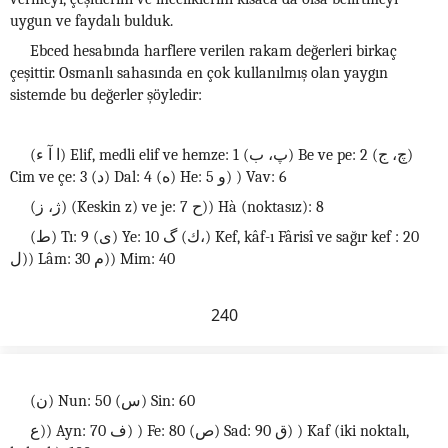
uygun ve faydalı bulduk.
Ebced hesabında harflere verilen rakam değerleri birkaç
çeşittir. Osmanlı sahasında en çok kullanılmış olan yaygın
sistemde bu değerler şöyledir:
(ا آ ء) Elif, medli elif ve hemze: 1 (پ، ب) Be ve pe: 2 (چ، ج)
Cim ve çe: 3 (د) Dal: 4 (ه) He: 5 و) ) Vav: 6
(ژ، ز) (Keskin z) ve je: 7 ح)) Hà (noktasız): 8
(ط) Tı: 9 (ى) Ye: 10 ك) گ،) Kef, kâf-ı Fârisî ve sağır kef : 20
ل)) Lâm: 30 م)) Mim: 40
240
(ن) Nun: 50 (س) Sin: 60
ع)) Ayn: 70 ف) ) Fe: 80 (ص) Sad: 90 ق) ) Kaf (iki noktalı,