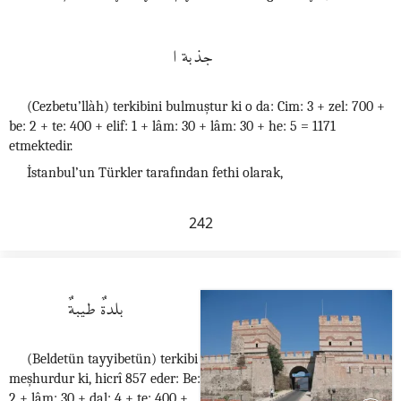
جذبة ا
(Cezbetu’llàh) terkibini bulmuştur ki o da: Cim: 3 + zel: 700 +
be: 2 + te: 400 + elif: 1 + lâm: 30 + lâm: 30 + he: 5 = 1171
etmektedir.
İstanbul’un Türkler tarafından fethi olarak,
242
بلدةٌ طيبةٌ
(Beldetün tayyibetün) terkibi
meşhurdur ki, hicrî 857 eder: Be:
2 + lâm: 30 + dal: 4 + te: 400 +