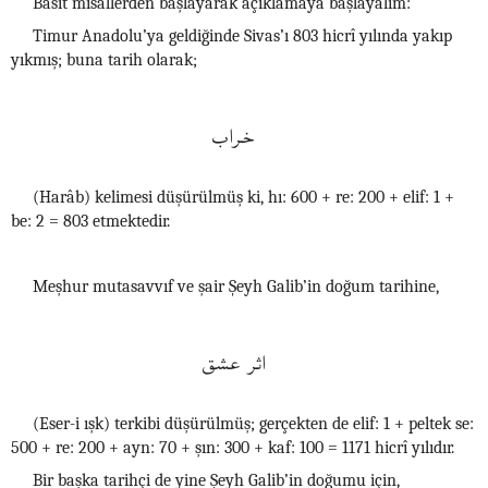
Basit misallerden başlayarak açıklamaya başlayalım:
Timur Anadolu’ya geldiğinde Sivas’ı 803 hicrî yılında yakıp
yıkmış; buna tarih olarak;
خراب
(Harâb) kelimesi düşürülmüş ki, hı: 600 + re: 200 + elif: 1 +
be: 2 = 803 etmektedir.
Meşhur mutasavvıf ve şair Şeyh Galib’in doğum tarihine,
اثر عشق
(Eser-i ışk) terkibi düşürülmüş; gerçekten de elif: 1 + peltek se:
500 + re: 200 + ayn: 70 + şın: 300 + kaf: 100 = 1171 hicrî yılıdır.
Bir başka tarihçi de yine Şeyh Galib’in doğumu için,