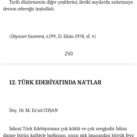
Tarih düşürmenin diğer çeşitlerini, ileriki sayılarda anlatmaya
devam edeceğiz inşâallah.
(Diyanet Gazetesi, s.199, 15 Ekim 1978, sf. 4)
250
12. TÜRK EDEBİYATINDA NA’TLAR
Doç. Dr. M. Es’ad COŞAN
İslâmî Türk Edebiyatımız çok köklü ve çok zengindir. İslâm
dinine bütün kalbiyle bağlanan, onun pâk îmanından büyük feyz