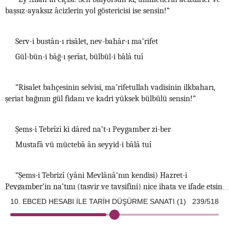
başsız-ayaksız âcizlerin yol göstericisi ise sensin!”
Serv-i bustân-ı risâlet, nev-bahâr-ı ma’rifet
Gül-bün-i bâğ-ı şerîat, bülbül-i bâlâ tuî
“Risalet bahçesinin selvisi, ma’rifetullah vadisinin ilkbaharı,
şeriat bağının gül fidanı ve kadri yüksek bülbülü sensin!”
Şems-i Tebrîzî ki dâred na’t-ı Peygamber zi-ber
Mustafâ vü müctebâ ân seyyid-i bâlâ tuî
“Şems-i Tebrizî (yâni Mevlânâ’nın kendisi) Hazret-i
Peygamber’in na’tını (tasvir ve tavsifini) nice ihata ve ifade etsin
ki, seçilmiş ve mümtaz olan o en yüce asil sensin!”
10. EBCED HESABI İLE TARİH DÜŞÜRME SANATI (1)
239/518
©2026 Kotku Enstitüsü
v2.8.3
b. Molla Câmî’nin Na’tına Tahmis