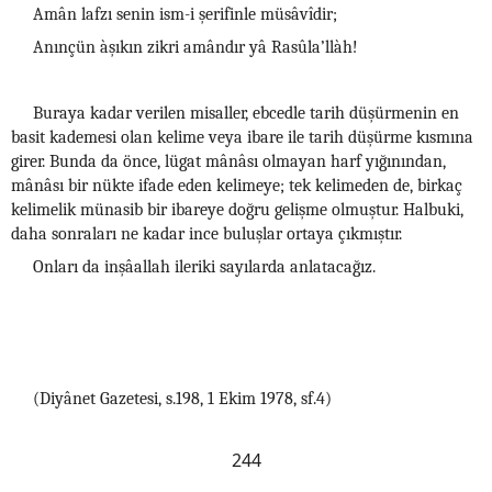
Amân lafzı senin ism-i şerifinle müsâvîdir;
Anınçün àşıkın zikri amândır yâ Rasûla’llàh!
Buraya kadar verilen misaller, ebcedle tarih düşürmenin en
basit kademesi olan kelime veya ibare ile tarih düşürme kısmına
girer. Bunda da önce, lügat mânâsı olmayan harf yığınından,
mânâsı bir nükte ifade eden kelimeye; tek kelimeden de, birkaç
kelimelik münasib bir ibareye doğru gelişme olmuştur. Halbuki,
daha sonraları ne kadar ince buluşlar ortaya çıkmıştır.
Onları da inşâallah ileriki sayılarda anlatacağız.
(Diyânet Gazetesi, s.198, 1 Ekim 1978, sf.4)
244