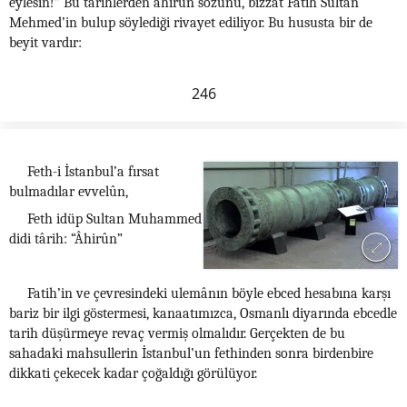
eylesin!” Bu tarihlerden âhirûn sözünü, bizzat Fatih Sultan
Mehmed’in bulup söylediği rivayet ediliyor. Bu hususta bir de
beyit vardır:
246
Feth-i İstanbul’a fırsat
bulmadılar evvelûn,
Feth idüp Sultan Muhammed
didi târih: “Âhirûn”
Fatih’in ve çevresindeki ulemânın böyle ebced hesabına karşı
bariz bir ilgi göstermesi, kanaatımızca, Osmanlı diyarında ebcedle
tarih düşürmeye revaç vermiş olmalıdır. Gerçekten de bu
sahadaki mahsullerin İstanbul’un fethinden sonra birdenbire
dikkati çekecek kadar çoğaldığı görülüyor.