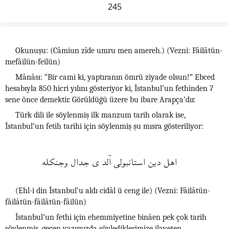
245
Okunuşu: (Câmiun zîde umru men amereh.) (Vezni: Fâilâtün-
mefâilün-feilün)
Mânâsı: “Bir cami ki, yaptıranın ömrü ziyade olsun!” Ebced
hesabıyla 850 hicri yılını gösteriyor ki, İstanbul’un fethinden 7
sene önce demektir. Görüldüğü üzere bu ibare Arapça’dır.
Türk dili ile söylenmiş ilk manzum tarih olarak ise,
İstanbul’un fetih tarihi için söylenmiş şu mısra gösteriliyor:
اهل دين استانبولى اۤلدى جدال وجنكله
(Ehl-i din İstanbul’u aldı cidâl ü ceng ile) (Vezni: Fâilâtün-
fâilâtün-fâilâtün-fâilün)
İstanbul’un fethi için ehemmiyetine binâen pek çok tarih
söylenmiş, geçen yazımızda söylediklerimize ilaveten