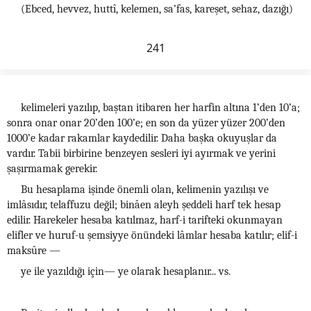
(Ebced, hevvez, huttî, kelemen, sa’fas, kareşet, sehaz, dazığı)
241
kelimeleri yazılıp, baştan itibaren her harfin altına 1’den 10’a;
sonra onar onar 20’den 100’e; en son da yüzer yüzer 200’den
1000’e kadar rakamlar kaydedilir. Daha başka okuyuşlar da
vardır. Tabii birbirine benzeyen sesleri iyi ayırmak ve yerini
şaşırmamak gerekir.
Bu hesaplama işinde önemli olan, kelimenin yazılışı ve
imlâsıdır, telaffuzu değil; binâen aleyh şeddeli harf tek hesap
edilir. Harekeler hesaba katılmaz, harf-i tarifteki okunmayan
elifler ve huruf-u şemsiyye önündeki lâmlar hesaba katılır; elif-i
maksûre —
ye ile yazıldığı için— ye olarak hesaplanır... vs.