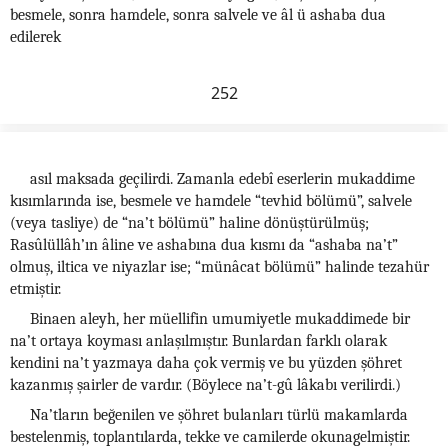
besmele, sonra hamdele, sonra salvele ve âl ü ashaba dua
edilerek
252
asıl maksada geçilirdi. Zamanla edebî eserlerin mukaddime
kısımlarında ise, besmele ve hamdele “tevhid bölümü”, salvele
(veya tasliye) de “na’t bölümü” haline dönüştürülmüş;
Rasûlüllâh’ın âline ve ashabına dua kısmı da “ashaba na’t”
olmuş, iltica ve niyazlar ise; “münâcat bölümü” halinde tezahür
etmiştir.
Binaen aleyh, her müellifin umumiyetle mukaddimede bir
na’t ortaya koyması anlaşılmıştır. Bunlardan farklı olarak
kendini na’t yazmaya daha çok vermiş ve bu yüzden şöhret
kazanmış şairler de vardır. (Böylece na’t-gû lâkabı verilirdi.)
Na’tların beğenilen ve şöhret bulanları türlü makamlarda
bestelenmiş, toplantılarda, tekke ve camilerde okunagelmiştir.