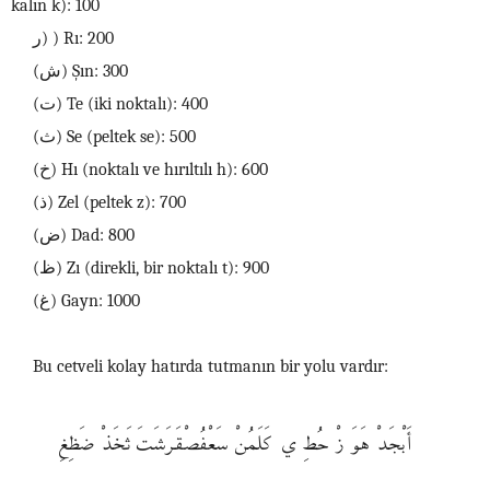
kalın k): 100
ر) ) Rı: 200
(ش) Şın: 300
(ت) Te (iki noktalı): 400
(ث) Se (peltek se): 500
(خ) Hı (noktalı ve hırıltılı h): 600
(ذ) Zel (peltek z): 700
(ض) Dad: 800
(ظ) Zı (direkli, bir noktalı t): 900
(غ) Gayn: 1000
Bu cetveli kolay hatırda tutmanın bir yolu vardır:
أَبْجَدْ هَوَ زْ حُطِ ي كَلَمُنْ سَعْفُصْقَرَشَتَ ثَخَذْ ضَظِغِ