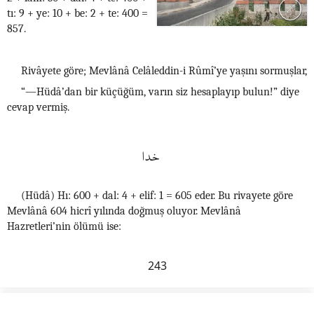
tı: 9 + ye: 10 + be: 2 + te: 400 =
857.
Rivâyete göre; Mevlânâ Celâleddin-i Rûmî’ye yaşını sormuşlar,
“—Hüdâ’dan bir küçüğüm, varın siz hesaplayıp bulun!” diye
cevap vermiş.
خدا
(Hüdâ) Hı: 600 + dal: 4 + elif: 1 = 605 eder. Bu rivayete göre
Mevlânâ 604 hicrî yılında doğmuş oluyor. Mevlânâ
Hazretleri’nin ölümü ise:
243