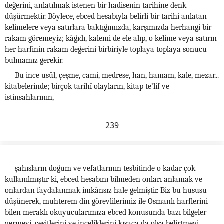
değerini, anlatılmak istenen bir hadisenin tarihine denk
düşürmektir. Böylece, ebced hesabıyla belirli bir tarihi anlatan
kelimelere veya satırlara baktığımızda, karşımızda herhangi bir
rakam göremeyiz; kâğıdı, kalemi de ele alıp, o kelime veya satırın
her harfinin rakam değerini birbiriyle toplaya toplaya sonucu
bulmamız gerekir.
Bu ince usûl, çeşme, cami, medrese, han, hamam, kale, mezar...
kitabelerinde; birçok tarihî olayların, kitap te’lif ve
istinsahlarının,
239
şahısların doğum ve vefatlarının tesbitinde o kadar çok
kullanılmıştır ki, ebced hesabını bilmeden onları anlamak ve
onlardan faydalanmak imkânsız hale gelmiştir. Biz bu hususu
düşünerek, muhterem din görevlilerimiz ile Osmanlı harflerini
bilen meraklı okuyucularımıza ebced konusunda bazı bilgeler
vermeyi, çeşitlerini ve inceliklerini kısaca da olsa belirtmeyi