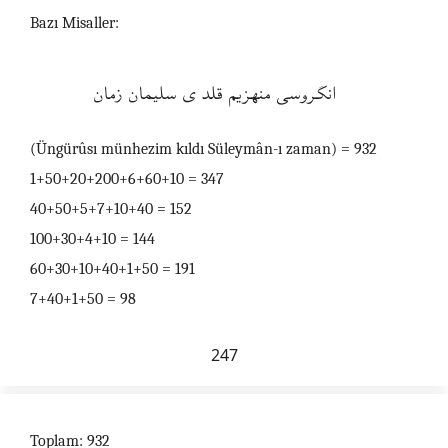
Bazı Misaller:
انگروسى منهزيم قلدى سليمان زمان
(Üngürûsı münhezim kıldı Süleymân-ı zaman) = 932
1+50+20+200+6+60+10 = 347
40+50+5+7+10+40 = 152
100+30+4+10 = 144
60+30+10+40+1+50 = 191
7+40+1+50 = 98
247
Toplam: 932