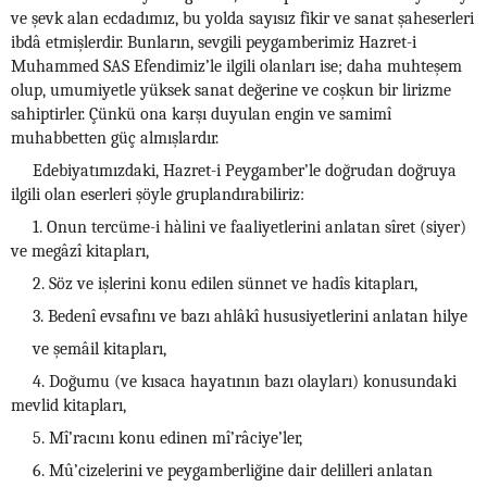
ve şevk alan ecdadımız, bu yolda sayısız fikir ve sanat şaheserleri
ibdâ etmişlerdir. Bunların, sevgili peygamberimiz Hazret-i
Muhammed SAS Efendimiz’le ilgili olanları ise; daha muhteşem
olup, umumiyetle yüksek sanat değerine ve coşkun bir lirizme
sahiptirler. Çünkü ona karşı duyulan engin ve samimî
muhabbetten güç almışlardır.
Edebiyatımızdaki, Hazret-i Peygamber’le doğrudan doğruya
ilgili olan eserleri şöyle gruplandırabiliriz:
1. Onun tercüme-i hàlini ve faaliyetlerini anlatan sîret (siyer)
ve megâzî kitapları,
2. Söz ve işlerini konu edilen sünnet ve hadîs kitapları,
3. Bedenî evsafını ve bazı ahlâkî hususiyetlerini anlatan hilye
ve şemâil kitapları,
4. Doğumu (ve kısaca hayatının bazı olayları) konusundaki
mevlid kitapları,
5. Mî’racını konu edinen mî’râciye’ler,
6. Mû’cizelerini ve peygamberliğine dair delilleri anlatan