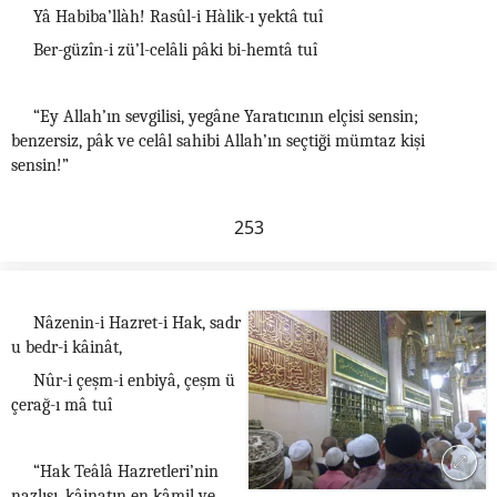
Yâ Habiba’llàh! Rasûl-i Hàlik-ı yektâ tuî
Ber-güzîn-i zü’l-celâli pâki bi-hemtâ tuî
“Ey Allah’ın sevgilisi, yegâne Yaratıcının elçisi sensin;
benzersiz, pâk ve celâl sahibi Allah’ın seçtiği mümtaz kişi
sensin!”
253
Nâzenin-i Hazret-i Hak, sadr
u bedr-i kâinât,
Nûr-i çeşm-i enbiyâ, çeşm ü
çerağ-ı mâ tuî
“Hak Teâlâ Hazretleri’nin
nazlısı, kâinatın en kâmil ve