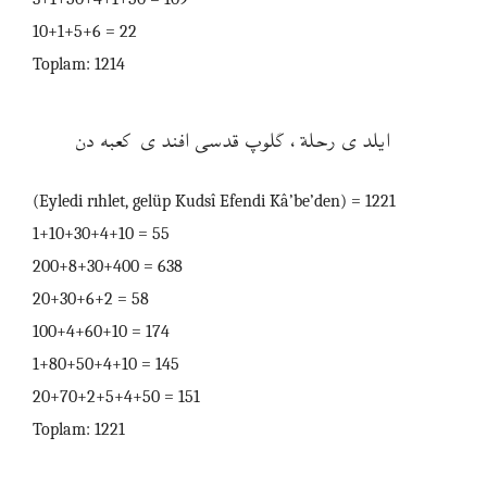
10+1+5+6 = 22
Toplam: 1214
ايلدى رحلة، گلوپ قدسى افندى كعبه دن
(Eyledi rıhlet, gelüp Kudsî Efendi Kâ’be’den) = 1221
1+10+30+4+10 = 55
200+8+30+400 = 638
20+30+6+2 = 58
100+4+60+10 = 174
1+80+50+4+10 = 145
20+70+2+5+4+50 = 151
Toplam: 1221