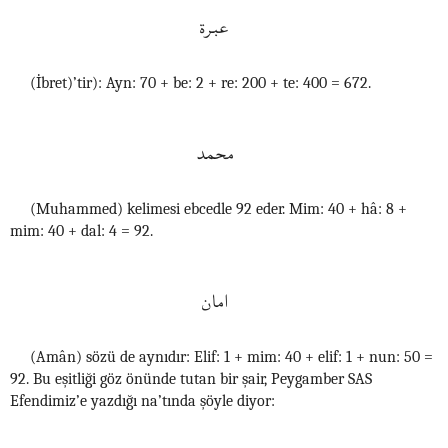
عبرة
(İbret)’tir): Ayn: 70 + be: 2 + re: 200 + te: 400 = 672.
محمد
(Muhammed) kelimesi ebcedle 92 eder. Mim: 40 + hâ: 8 +
mim: 40 + dal: 4 = 92.
امان
(Amân) sözü de aynıdır: Elif: 1 + mim: 40 + elif: 1 + nun: 50 =
92. Bu eşitliği göz önünde tutan bir şair, Peygamber SAS
Efendimiz’e yazdığı na’tında şöyle diyor: