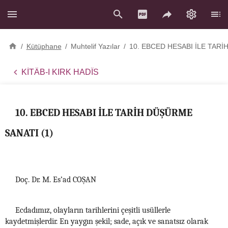
/
Kütüphane
/
Muhtelif Yazılar
/
10. EBCED HESABI İLE TARİ
KİTÂB-I KIRK HADÎS
10. EBCED HESABI İLE TARİH DÜŞÜRME
SANATI (1)
Doç. Dr. M. Es’ad COŞAN
Ecdadımız, olayların tarihlerini çeşitli usüllerle
kaydetmişlerdir. En yaygın şekil; sade, açık ve sanatsız olarak