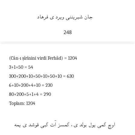
جان شيريننى ويردى فرهاد
248
(Cân-ı şîrînini virdi Ferhâd) = 1204
3+1+50 = 54
300+200+10+50+10+50+10 = 630
6+10+200+4+10 = 230
80+200+5+1+4 = 290
Toplam: 1204
اوچ گمى يول بولدى، گمسز اۤت گبى قوشدى يمه