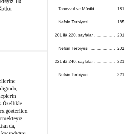
kteyiz. Bu
 Kotku
Tasavvuf ve Mûsiki ...................................................................................................................................
181
Nefsin Terbiyesi ...................................................................................................................................
185
201 ilâ 220. sayfalar ...................................................................................................................................
201
Nefsin Terbiyesi ...................................................................................................................................
201
221 ilâ 240. sayfalar ...................................................................................................................................
221
Nefsin Terbiyesi ...................................................................................................................................
221
llerine
dığında,
heplerin
 Özellikle
ra gösterilen
örmekteyiz.
tan da,
 kaçındığını