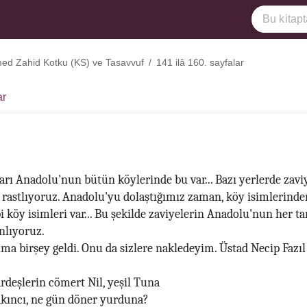
d Zahid Kotku (KS) ve Tasavvuf
/
141 ilâ 160. sayfalar
ar
arı Anadolu'nun bütün köylerinde bu var... Bazı yerlerde zavi
a rastlıyoruz. Anadolu'yu dolaştığımız zaman, köy isimlerind
bi köy isimleri var... Bu şekilde zaviyelerin Anadolu'nun her ta
anlıyoruz.
ıma birşey geldi. Onu da sizlere nakledeyim. Üstad Necip Fazıl 
rdeşlerin cömert Nil, yeşil Tuna
akıncı, ne gün döner yurduna?