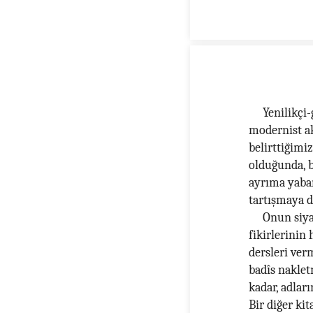
Yenilikçi-
modernist ak
belirttiğimi
olduğunda, b
ayrıma yaban
tartışmaya d
Onun siya
fikirlerinin
dersleri ver
badîs naklet
kadar, adları
Bir diğer kit