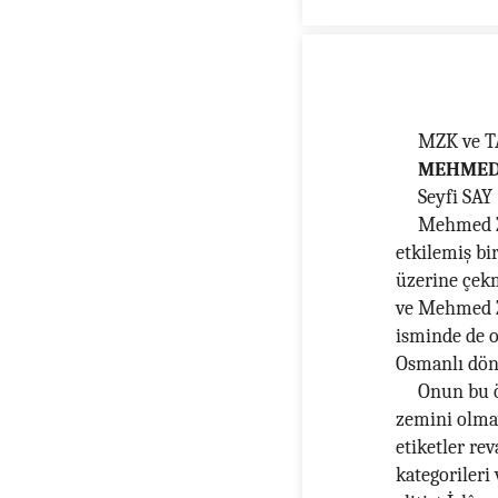
MZK ve 
MEHMED 
Seyfi SAY
Mehmed Zâ
etkilemiş bi
üzerine çekm
ve Mehmed Z
isminde de ol
Osmanlı dön
Onun bu öz
zemini olmay
etiketler re
kategorileri 