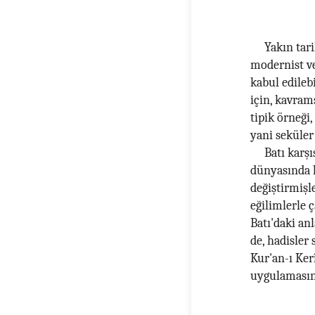
Yakın tari
modernist ve
kabul edilebi
için, kavram
tipik örneği
yani seküler
Batı karş
dünyasında 
değiştirmişl
eğilimlerle 
Batı'daki an
de, hadisler
Kur'an-ı Ke
uygulamasınd