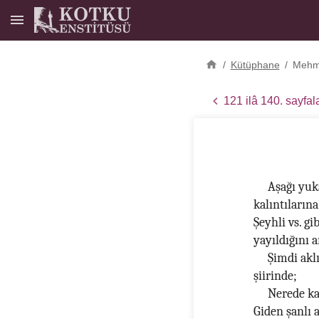
/
Kütüphane
/
Mehme
121 ilâ 140. sayfal
Aşağı yuk
kalıntıların
Şeyhli vs. gi
yayıldığını 
Şimdi akl
şiirinde;
Nerede ka
Giden şanlı 