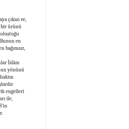
aya çıkan ve,
n bir ürünü
e oluştuğu
. Bunun en
den bağımsız,
mlar İslâm
unun yönünü
i hakim
lardır.
ik engelleri
ı ile,
S'in
r.