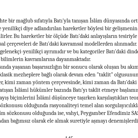
hte bir mağlub sıfatıyla Batı'yla tanışan İslâm dünyasında ort
 yenilikçi diye adlandırılan hareketler böylesi bir gelişmeni
lirler. Bu hareketler bir ölçüde Batı'daki anlayışların tesiriyl
sal çerçeveleri de Batı'daki kavramsal modellerden alınmadır
, gelenekçi-yenilikçi ayrımıdır ve bu kategoriler Batı'daki din
 bilimlerin kavramlarına dayanmaktadır.
ısında yaşanan başarısızlığın bir sonucu olarak oluşan bu akı
klasik mezheplere bağlı olarak devam eden "taklit" olgusun
er, kimi zaman yöntem çerçevesinde, kimi zaman da Batı'dak
çatışan İslâmî hükümler bazında Batı'yı taklit etmeye başlamış
layış biçimlerini İslâmî düşünceye taşırken karşılaştıkları teor
 sözkonusu olduğunda rasyonaliteyi temel alan sorgulayıcılıklar
rîm sözkonusu olduğunda ise, vahyi, Peygamber Efendimiz SA
an bağımsız olarak ele almak suretiyle aşmayı denemişlerdi