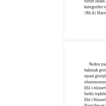
elitist İslâ
kategoriler
(Rh.A) Hazre
Neden yan
bakmak gerek
siyasî görüş
oluşumunun y
Ehl-i sünnet
farklı tepki
Ehl-i Sünnet
Haricîler ve