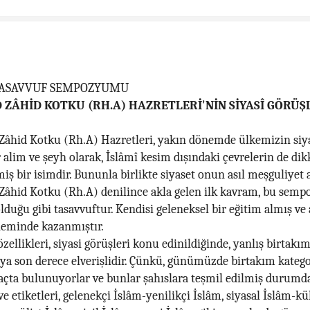
TASAVVUF SEMPOZYUMU
ZÂHİD KOTKU (RH.A) HAZRETLERİ'NİN SİYASÎ GÖRÜŞ
hid Kotku (Rh.A) Hazretleri, yakın dönemde ülkemizin siya
r alim ve şeyh olarak, İslâmî kesim dışındaki çevrelerin de dik
iş bir isimdir. Bununla birlikte siyaset onun asıl meşguliyet a
âhid Kotku (Rh.A) denilince akla gelen ilk kavram, bu se
duğu gibi tasavvuftur. Kendisi geleneksel bir eğitim almış ve as
eminde kazanmıştır.
ellikleri, siyasi görüşleri konu edinildiğinde, yanlış birtakı
a son derece elverişlidir. Çünkü, günümüzde birtakım katego
vaçta bulunuyorlar ve bunlar şahıslara teşmil edilmiş durumda
ve etiketleri, gelenekçi İslâm-yenilikçi İslâm, siyasal İslâm-kü