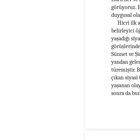
görüyoruz. E
duygusal ola
Hicrî ilk
belirleyici 
yaşadığı siy
görüşlerind
Sünnet ve Şi
yandan gelen
türemiştir. 
çıkan siyasî
yaşanan olay
sonra da bun