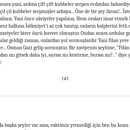
sonra yani, ardına çift çift kubbeler serpen ecdatdan bahsediy
il çil kubbeler serpmişler arkaya... Öne de bir şey lâzım!.. İşt
pılmış. Yani önce zâviyeler yapılmış. Hem oraları imar etmek
rın halkına İslâmiyet'i az çok tanıtıp, onların kalplerini feth
aviyeler birer öncü kuvvet olmuştur. Ondan sonra ordular ge
ular geldiği zaman, onlardan yol sormuşlardır. Yani filan yer
ye... Osman Gazi gelip sormuştur. Bir zaviyenin şeyhine, "Filâ
dan mı gitsek daha iyi, şurası mı kestirme, burası mı?.." diye 
.
141
a başka şeyler var ama, vaktimiz yetmediği için ben bu konu