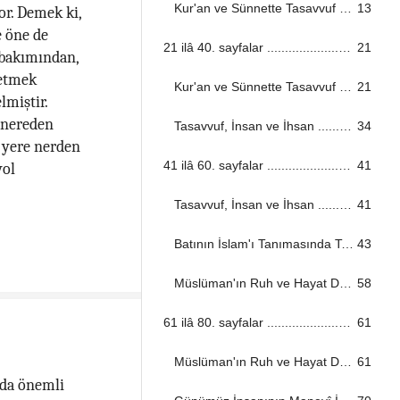
Kur'an ve Sünnette Tasavvuf ...................................................................................................................................
13
or. Demek ki,
e öne de
21 ilâ 40. sayfalar ...................................................................................................................................
21
 bakımından,
 etmek
Kur'an ve Sünnette Tasavvuf ...................................................................................................................................
21
lmiştir.
e nereden
Tasavvuf, İnsan ve İhsan ...................................................................................................................................
34
n yere nerden
41 ilâ 60. sayfalar ...................................................................................................................................
41
yol
Tasavvuf, İnsan ve İhsan ...................................................................................................................................
41
Batının İslam'ı Tanımasında Tasavvuf'un Rolü ...................................................................................................................................
43
Müslüman'ın Ruh ve Hayat Disiplini ...................................................................................................................................
58
61 ilâ 80. sayfalar ...................................................................................................................................
61
Müslüman'ın Ruh ve Hayat Disiplini ...................................................................................................................................
61
 da önemli