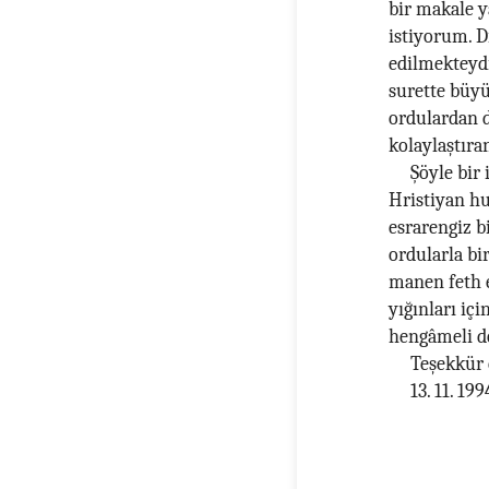
bir makale y
istiyorum. D
edilmekteydi
surette büyü
ordulardan d
kolaylaştıra
Şöyle bir
Hristiyan hu
esrarengiz b
ordularla bi
manen feth e
yığınları iç
hengâmeli de
Teşekkür
13. 11. 19