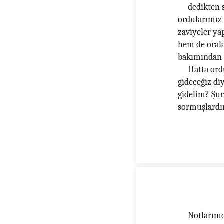
dedikten 
ordularımız ç
zaviyeler ya
hem de orala
bakımından z
Hatta ord
gideceğiz di
gidelim? Şur
sormuşlardır
Notlarımd