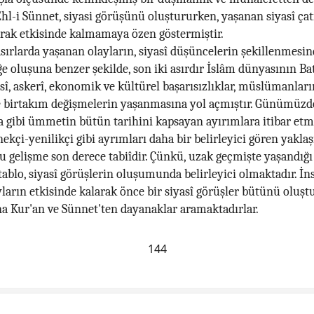
hl-i Sünnet, siyasi görüşünü oluştururken, yaşanan siyasî ça
rak etkisinde kalmamaya özen göstermiştir.
 asırlarda yaşanan olayların, siyasî düşüncelerin şekillenmesi
öğe oluşuna benzer şekilde, son iki asırdır İslâm dünyasının Ba
asî, askerî, ekonomik ve kültürel başarısızlıklar, müslümanları
e birtakım değişmelerin yaşanmasına yol açmıştır. Günümüzde
a gibi ümmetin bütün tarihini kapsayan ayırımlara itibar etm
ekçi-yenilikçi gibi ayrımları daha bir belirleyici gören yakla
Bu gelişme son derece tabiîdir. Çünkü, uzak geçmişte yaşandığı 
 tablo, siyasî görüşlerin oluşumunda belirleyici olmaktadır. İns
ların etkisinde kalarak önce bir siyasî görüşler bütünü oluşt
a Kur'an ve Sünnet'ten dayanaklar aramaktadırlar.
144