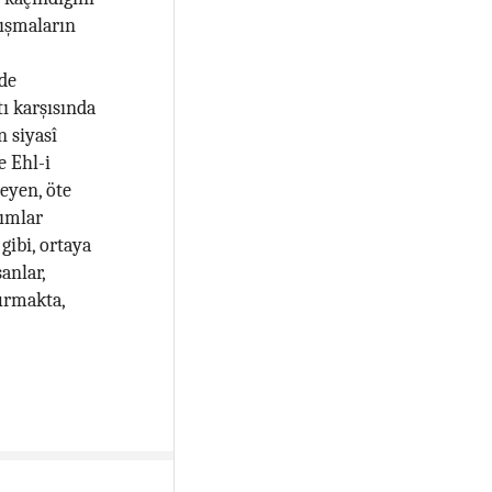
tışmaların
nde
tı karşısında
n siyasî
 Ehl-i
eyen, öte
şımlar
gibi, ortaya
anlar,
urmakta,