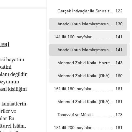
Gerçek İhtiyaçlar ile Sınırsız İsteklerin Dengelenmesinde Tasavvuf ...................................................................................................................................
122
Anadolu'nun İslamlaşmasında Tasavvuf'un Rolü ...................................................................................................................................
130
141 ilâ 160. sayfalar ...................................................................................................................................
141
LERİ
Anadolu'nun İslamlaşmasında Tasavvuf'un Rolü ...................................................................................................................................
141
sî hayatını
Mehmed Zahid Kotku Hazretlerinin Siyasî Görüşleri ...................................................................................................................................
143
katini
lanı değildir
Mehmed Zahid Kotku (RhA) ve Cihad ...................................................................................................................................
160
mpozyumun
ıl kişiliğini
161 ilâ 180. sayfalar ...................................................................................................................................
161
Mehmed Zahid Kotku (RhA) ve Cihad ...................................................................................................................................
161
m kanaatlerin
riler ve
Tasavvuf ve Mûsiki ...................................................................................................................................
173
lar. Bu
ltürel İslâm,
181 ilâ 200. sayfalar ...................................................................................................................................
181