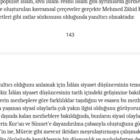
m-popülist İslâm, sivil İslâm-resmi İslâm gibi ayrımlarda görme
 ve oluşturulan kavramsal çerçeveler gerçekte Mehmed Zâhid
tleri gibi zatlar sözkonusu olduğunda yanıltıcı olmaktadır.
143
ıltıcı oldığunu anlamak için İslâm siyaset düşüncesinin teme
ir. İslâm siyaset düşüncesinin tarih içindeki gelişimine bakıl
lerin mezheplere göre farklılıklar taşıdığını ve esasen bu mez
aşanan siyasî olaylarla çok yakın ilgisi olduğunu görüyoruz.
 dışında kalan mezheblere bakıldığında, bunların siyasî olayla
lerin Kur'an ve Sünnet'e dayandırılma çabasıyla oluştuğunu g
'in ise, Mürcie gibi mevcut iktidarı meşrulaştırmaya çalışmak
 Şia ölçüsünde kemikleşmiş bir düşmanlık ve muhalefetten de