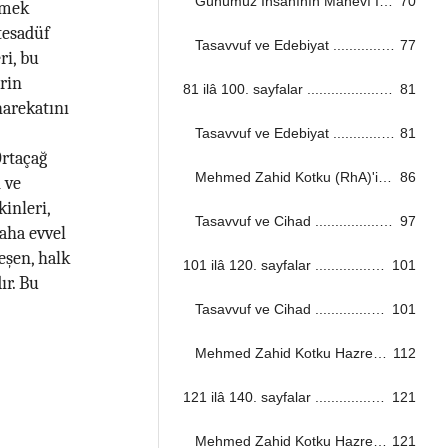
Günümüz İnsanının Manevî İhtiyaçları ...................................................................................................................................
70
rmek
tesadüf
Tasavvuf ve Edebiyat ...................................................................................................................................
77
ri, bu
erin
81 ilâ 100. sayfalar ...................................................................................................................................
81
harekatını
Tasavvuf ve Edebiyat ...................................................................................................................................
81
Ortaçağ
Mehmed Zahid Kotku (RhA)'in Tarikat ve İrşad Anlayışı ...................................................................................................................................
86
 ve
inleri,
Tasavvuf ve Cihad ...................................................................................................................................
97
daha evvel
eşen, halk
101 ilâ 120. sayfalar ...................................................................................................................................
101
ır. Bu
Tasavvuf ve Cihad ...................................................................................................................................
101
Mehmed Zahid Kotku Hazretlerinin Kitap ve Sünnete Bağlılığı ...................................................................................................................................
112
121 ilâ 140. sayfalar ...................................................................................................................................
121
Mehmed Zahid Kotku Hazretlerinin Kitap ve Sünnete Bağlılığı ...................................................................................................................................
121