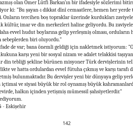
azmış olan Ömer Lütfi Barkan'ın bir ifadesiyle sözlerimi biti
iyor ki: "Bu şayan-ı dikkat dînî cemaatlere, hemen her yerde 
. Onların tercihen boş topraklar üzerinde kurdukları zaviyele
k kültür, imar ve din merkezleri haline geliyordu. Bu zaviyel
aha evvel hudut boylarına gelip yerleşmiş olması, orduların 
n sebeplerden biri oluyordu."
 ifade de var; bana önemli geldiği için nakletmek istiyorum: "
kukuna karşı yeni bir sosyal nizam ve adalet telakkisi taşıyan
ir din tebliği şekline bürünen misyoner Türk dervişlerinin telk
rlikte ve hatta ordulardan evvel fütuha çıkmış ve karşı tarafı 
tmiş bulunmaktadır. Bu dervişler yeni bir dünyaya gelip yerl
in içtimai ve siyasi büyük bir rol oynamış büyük kahramanlard
virde, halkın içinden yetişmiş mümessil şahsiyetlerdir."
 ediyorum.
94 - Eskişehir
142