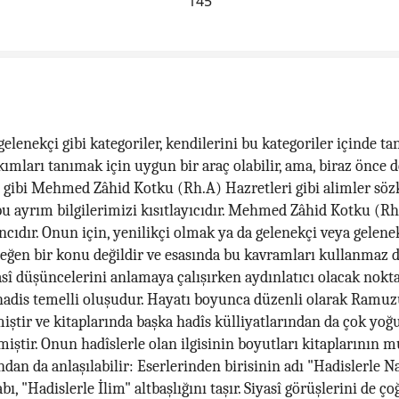
145
gelenekçi gibi kategoriler, kendilerini bu kategoriler içinde t
ımları tanımak için uygun bir araç olabilir, ama, biraz önce d
z gibi Mehmed Zâhid Kotku (Rh.A) Hazretleri gibi alimler sö
u ayrım bilgilerimizi kısıtlayıcıdır. Mehmed Zâhid Kotku (Rh
cıdır. Onun için, yenilikçi olmak ya da gelenekçi veya gelene
eğen bir konu değildir ve esasında bu kavramları kullanmaz da
sî düşüncelerini anlamaya çalışırken aydınlatıcı olacak nokta
 hadis temelli oluşudur. Hayatı boyunca düzenli olarak Ramuz
miştir ve kitaplarında başka hadîs külliyatlarından da çok yo
miştir. Onun hadîslerle olan ilgisinin boyutları kitaplarının 
ndan da anlaşılabilir: Eserlerinden birisinin adı "Hadislerle Na
abı, "Hadislerle İlim" altbaşlığını taşır. Siyasî görüşlerini de ço