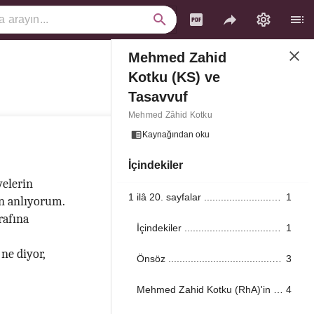
Mehmed Zahid
Kotku (KS) ve
Tasavvuf
Mehmed Zâhid Kotku
Kaynağından oku
İçindekiler
yelerin
1 ilâ 20. sayfalar ...................................................................................................................................
1
en anlıyorum.
rafına
İçindekiler ...................................................................................................................................
1
ne diyor,
Önsöz ...................................................................................................................................
3
Mehmed Zahid Kotku (RhA)'in Kısa terceme-i Hali ...................................................................................................................................
4