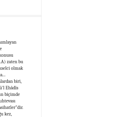
anımlayan
e
zkonusu
.A) zaten bu
kselci olmak
...
lardan biri,
ü'l Ehâdîs
ğun biçimde
muhtevası
sihatler"dir.
ğu kez,