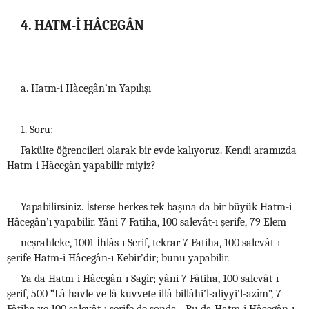
4. HATM-İ HÂCEGÂN
a. Hatm-i Hàcegân’ın Yapılışı
1. Soru:
Fakülte öğrencileri olarak bir evde kalıyoruz. Kendi aramızda
Hatm-i Hâcegân yapabilir miyiz?
Yapabilirsiniz. İsterse herkes tek başına da bir büyük Hatm-i
Hâcegân’ı yapabilir. Yâni 7 Fatiha, 100 salevât-ı şerife, 79 Elem
neşrahleke, 1001 İhlâs-ı Şerif, tekrar 7 Fatiha, 100 salevât-ı
şerife Hatm-i Hâcegân-ı Kebir’dir; bunu yapabilir.
Ya da Hatm-i Hâcegân-ı Sagîr; yâni 7 Fâtiha, 100 salevât-ı
şerif, 500 “Lâ havle ve lâ kuvvete illâ billâhi’l-aliyyi’l-azîm”, 7