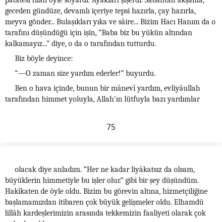
patatesi filân öyle soyardı. Ayakları şişerdi. Sabahtan akşama,
geceden gündüze, devamlı içeriye tepsi hazırla, çay hazırla,
meyva gönder... Bulaşıkları yıka ve sâire... Bizim Hacı Hanım da o
tarafını düşündüğü için işin, “Baba biz bu yükün altından
kalkamayız...” diye, o da o tarafından tutturdu.
Biz böyle deyince:
“—O zaman size yardım ederler!” buyurdu.
Ben o hava içinde, bunun bir mânevî yardım, evliyâullah
tarafından himmet yoluyla, Allah’ın lütfuyla bazı yardımlar
75
olacak diye anladım. “Her ne kadar liyâkatsız da olsam,
büyüklerin himmetiyle bu işler olur.” gibi bir şey düşündüm.
Hakîkaten de öyle oldu. Bizim bu görevin altına, hizmetçiliğine
başlamamızdan itibaren çok büyük gelişmeler oldu. Elhamdü
lillâh kardeşlerimizin arasında tekkemizin faaliyeti olarak çok