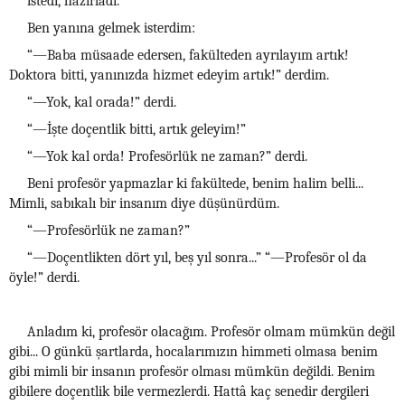
istedi, hazırladı.
Ben yanına gelmek isterdim:
“—Baba müsaade edersen, fakülteden ayrılayım artık!
Doktora bitti, yanınızda hizmet edeyim artık!” derdim.
“—Yok, kal orada!” derdi.
“—İşte doçentlik bitti, artık geleyim!”
“—Yok kal orda! Profesörlük ne zaman?” derdi.
Beni profesör yapmazlar ki fakültede, benim halim belli...
Mimli, sabıkalı bir insanım diye düşünürdüm.
“—Profesörlük ne zaman?”
“—Doçentlikten dört yıl, beş yıl sonra...” “—Profesör ol da
öyle!” derdi.
Anladım ki, profesör olacağım. Profesör olmam mümkün değil
gibi... O günkü şartlarda, hocalarımızın himmeti olmasa benim
gibi mimli bir insanın profesör olması mümkün değildi. Benim
gibilere doçentlik bile vermezlerdi. Hattâ kaç senedir dergileri