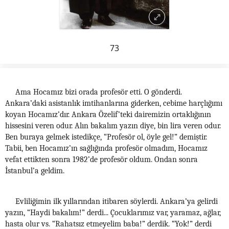
73
Ama Hocamız bizi orada profesör etti. O gönderdi.
Ankara’daki asistanlık imtihanlarına giderken, cebime harçlığımı
koyan Hocamız’dır. Ankara Özelif’teki dairemizin ortaklığının
hissesini veren odur. Alın bakalım yazın diye, bin lira veren odur.
Ben buraya gelmek istedikçe, “Profesör ol, öyle gel!” demiştir.
Tabii, ben Hocamız’ın sağlığında profesör olmadım, Hocamız
vefat ettikten sonra 1982’de profesör oldum. Ondan sonra
İstanbul’a geldim.
Evliliğimin ilk yıllarından itibaren söylerdi. Ankara’ya gelirdi
yazın, “Haydi bakalım!” derdi... Çocuklarımız var, yaramaz, ağlar,
hasta olur vs. “Rahatsız etmeyelim baba!” derdik. “Yok!” derdi