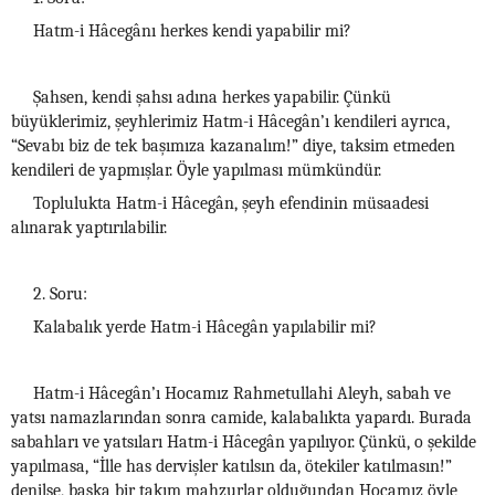
Hatm-i Hâcegânı herkes kendi yapabilir mi?
Şahsen, kendi şahsı adına herkes yapabilir. Çünkü
büyüklerimiz, şeyhlerimiz Hatm-i Hâcegân’ı kendileri ayrıca,
“Sevabı biz de tek başımıza kazanalım!” diye, taksim etmeden
kendileri de yapmışlar. Öyle yapılması mümkündür.
Toplulukta Hatm-i Hâcegân, şeyh efendinin müsaadesi
alınarak yaptırılabilir.
2. Soru:
Kalabalık yerde Hatm-i Hâcegân yapılabilir mi?
Hatm-i Hâcegân’ı Hocamız Rahmetullahi Aleyh, sabah ve
yatsı namazlarından sonra camide, kalabalıkta yapardı. Burada
sabahları ve yatsıları Hatm-i Hâcegân yapılıyor. Çünkü, o şekilde
yapılmasa, “İlle has dervişler katılsın da, ötekiler katılmasın!”
denilse, başka bir takım mahzurlar olduğundan Hocamız öyle