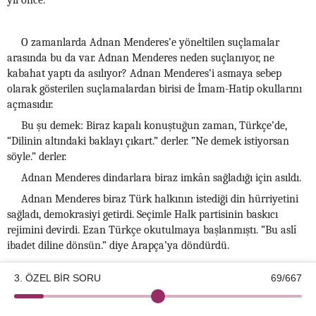
yıl önce.
O zamanlarda Adnan Menderes’e yöneltilen suçlamalar
arasında bu da var. Adnan Menderes neden suçlanıyor, ne
kabahat yaptı da asılıyor? Adnan Menderes’i asmaya sebep
olarak gösterilen suçlamalardan birisi de İmam-Hatip okullarını
açmasıdır.
Bu şu demek: Biraz kapalı konuştuğun zaman, Türkçe’de,
“Dilinin altındaki baklayı çıkart.” derler. ”Ne demek istiyorsan
söyle.” derler.
Adnan Menderes dindarlara biraz imkân sağladığı için asıldı.
Adnan Menderes biraz Türk halkının istediği din hürriyetini
sağladı, demokrasiyi getirdi. Seçimle Halk partisinin baskıcı
rejimini devirdi. Ezan Türkçe okutulmaya başlanmıştı. ”Bu aslî
ibadet diline dönsün.” diye Arapça’ya döndürdü.
Herkes dinini öğrenmek istiyordu. Dinini öğrenmek için çare
3. ÖZEL BİR SORU
69/667
arıyordu. Ama inkılâp kanunlarından bir tevhîd-i tedrisat
kanunu
©2026 Kotku Enstitüsü
v2.8.3