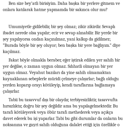
Ben size bey’atli birisiyim. Daha başka bir yerlere gitmem ve
onlara katılarak hatme yapmamda bir sakınca olur mu?
Umumiyetle gidilebilir, bir şey olmaz; zikir zikirdir. Sevaplı
ibadet nerede olsa yapılır; ecir ve sevap alınabilir. Bir yerde bir
şey yapılıyorsa ondan kaçınılmaz, yani kalkıp da gidilmez;
”Burada böyle bir şey oluyor; ben başka bir yere bağlıyım.” diye
kaçılmaz.
Fakat böyle olmakla beraber, eğer iştirak edilen yer sahih bir
yer değilse, o zaman uygun olmaz. Sıhhatli olmayan bir yer
uygun olmaz. Veyahut bazıları da yine sahih olmamaktan
kaynaklanan sebeplerle müridi çelmeye çalışırlar; bağlı olduğu
yerden koparıp orayı kötüleyip, kendi taraflarına bağlamaya
çalışırlar.
Tabii bu tasavvuf dışı bir olaydır, terbiyesizliktir, tasavvufta
hırsızlıktır, doğru bir şey değildir ama bu yapılagelmektedir. Bu
tarafı kötüleyerek veya öbür tarafı methederek veya açıkça
davet ederek bu işi yaparlar. Tabi bu gibi durumlar da onların bu
noksanına ve gayri sahih olduğuna dalalet ettiği için özellikle o