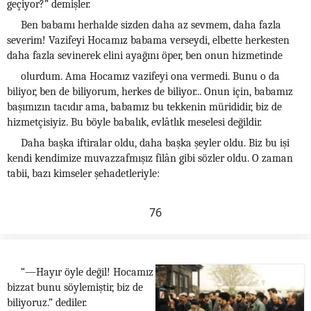
geçiyor?” demişler.
Ben babamı herhalde sizden daha az sevmem, daha fazla
severim! Vazifeyi Hocamız babama verseydi, elbette herkesten
daha fazla sevinerek elini ayağını öper, ben onun hizmetinde
olurdum. Ama Hocamız vazifeyi ona vermedi. Bunu o da
biliyor, ben de biliyorum, herkes de biliyor... Onun için, babamız
başımızın tacıdır ama, babamız bu tekkenin mürididir, biz de
hizmetçisiyiz. Bu böyle babalık, evlâtlık meselesi değildir.
Daha başka iftiralar oldu, daha başka şeyler oldu. Biz bu işi
kendi kendimize muvazzafmışız filân gibi sözler oldu. O zaman
tabii, bazı kimseler şehadetleriyle:
76
“—Hayır öyle değil! Hocamız
bizzat bunu söylemiştir, biz de
biliyoruz.” dediler.