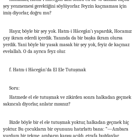
şey yenmemesi gerektiğini söylüyorlar. Feyzin kaçmaması için
imiş diyorlar, doğru mu?
Hayır, böyle bir şey yok. Hatm-i Hâcegân’ı yapardık, Hocamız
çay ikram ederdi içerdik. Yanında da bir başka ikram olursa
yerdik. Yani böyle bir yasak masak bir şey yok, feyiz de kaçmaz
evelallah. O da ayrıca feyz olur.
f. Hatm-i Hàcegân’da El Ele Tutuşmak
Soru:
Hatmede el ele tutuşmak ve zikirden sonra halkadan geçmek
sakıncalı diyorlar, anlatır mısınız?
Bizde böyle bir el ele tutuşmak yoktur, halkadan geçmek hiç
yoktur. Bu çocukların bir oyununu hatırlattı bana: “—Ambara
vurdum bir tekme, ambarın kapısı açıldı, etrafa buğdaylar