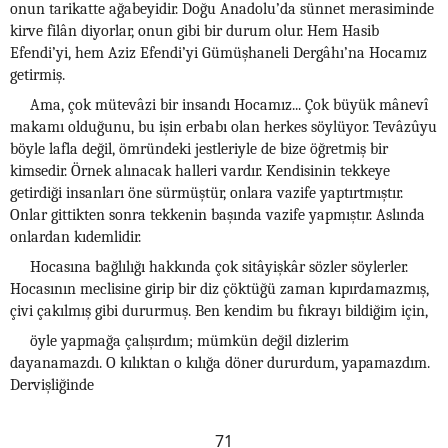
onun tarikatte ağabeyidir. Doğu Anadolu’da sünnet merasiminde
kirve filân diyorlar, onun gibi bir durum olur. Hem Hasib
Efendi’yi, hem Aziz Efendi’yi Gümüşhaneli Dergâhı’na Hocamız
getirmiş.
Ama, çok mütevâzi bir insandı Hocamız... Çok büyük mânevî
makamı olduğunu, bu işin erbabı olan herkes söylüyor. Tevâzûyu
böyle lafla değil, ömründeki jestleriyle de bize öğretmiş bir
kimsedir. Örnek alınacak halleri vardır. Kendisinin tekkeye
getirdiği insanları öne sürmüştür, onlara vazife yaptırtmıştır.
Onlar gittikten sonra tekkenin başında vazife yapmıştır. Aslında
onlardan kıdemlidir.
Hocasına bağlılığı hakkında çok sitâyişkâr sözler söylerler.
Hocasının meclisine girip bir diz çöktüğü zaman kıpırdamazmış,
çivi çakılmış gibi dururmuş. Ben kendim bu fıkrayı bildiğim için,
öyle yapmağa çalışırdım; mümkün değil dizlerim
dayanamazdı. O kılıktan o kılığa döner dururdum, yapamazdım.
Dervişliğinde
71