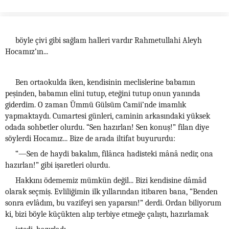
böyle çivi gibi sağlam halleri vardır Rahmetullahi Aleyh
Hocamız’ın...
Ben ortaokulda iken, kendisinin meclislerine babamın
peşinden, babamın elini tutup, eteğini tutup onun yanında
giderdim. O zaman Ümmü Gülsüm Camii’nde imamlık
yapmaktaydı. Cumartesi günleri, caminin arkasındaki yüksek
odada sohbetler olurdu. “Sen hazırlan! Sen konuş!” filan diye
söylerdi Hocamız... Bize de arada iltifat buyururdu:
“—Sen de haydi bakalım, filânca hadisteki mânâ nedir, ona
hazırlan!” gibi işaretleri olurdu.
Hakkını ödememiz mümkün değil... Bizi kendisine dâmâd
olarak seçmiş. Evliliğimin ilk yıllarından itibaren bana, “Benden
sonra evlâdım, bu vazifeyi sen yaparsın!” derdi. Ordan biliyorum
ki, bizi böyle küçükten alıp terbiye etmeğe çalıştı, hazırlamak