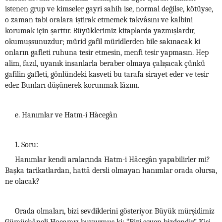
istenen grup ve kimseler gayri sahih ise, normal değilse, kötüyse,
o zaman tabi oralara iştirak etmemek takvâsını ve kalbini
korumak için şarttır. Büyüklerimiz kitaplarda yazmışlardır,
okumuşsunuzdur; mürid gafil müridlerden bile sakınacak ki
onların gafleti ruhuna tesir etmesin, menfi tesir yapmasın. Hep
alim, fazıl, uyanık insanlarla beraber olmaya çalışacak çünkü
gafilin gafleti, gönlündeki kasveti bu tarafa sirayet eder ve tesir
eder. Bunları düşünerek korunmak lâzım.
e. Hanımlar ve Hatm-i Hàcegân
1. Soru:
Hanımlar kendi aralarında Hatm-i Hâcegân yapabilirler mi?
Başka tarikatlardan, hattâ dersli olmayan hanımlar orada olursa,
ne olacak?
Orada olmaları, bizi sevdiklerini gösteriyor. Büyük mürşidimiz