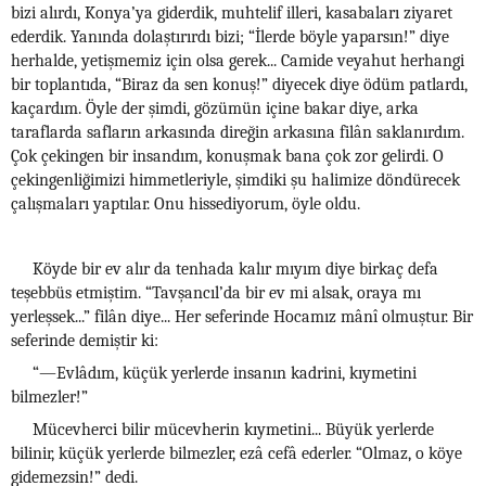
bizi alırdı, Konya’ya giderdik, muhtelif illeri, kasabaları ziyaret
ederdik. Yanında dolaştırırdı bizi; “İlerde böyle yaparsın!” diye
herhalde, yetişmemiz için olsa gerek... Camide veyahut herhangi
bir toplantıda, “Biraz da sen konuş!” diyecek diye ödüm patlardı,
kaçardım. Öyle der şimdi, gözümün içine bakar diye, arka
taraflarda safların arkasında direğin arkasına filân saklanırdım.
Çok çekingen bir insandım, konuşmak bana çok zor gelirdi. O
çekingenliğimizi himmetleriyle, şimdiki şu halimize döndürecek
çalışmaları yaptılar. Onu hissediyorum, öyle oldu.
Köyde bir ev alır da tenhada kalır mıyım diye birkaç defa
teşebbüs etmiştim. “Tavşancıl’da bir ev mi alsak, oraya mı
yerleşsek...” filân diye... Her seferinde Hocamız mânî olmuştur. Bir
seferinde demiştir ki:
“—Evlâdım, küçük yerlerde insanın kadrini, kıymetini
bilmezler!”
Mücevherci bilir mücevherin kıymetini... Büyük yerlerde
bilinir, küçük yerlerde bilmezler, ezâ cefâ ederler. “Olmaz, o köye
gidemezsin!” dedi.