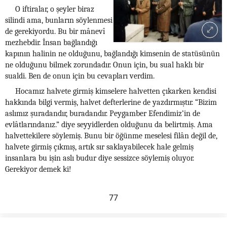
O iftiralar, o şeyler biraz
silindi ama, bunların söylenmesi
de gerekiyordu. Bu bir mânevî
mezhebdir. İnsan bağlandığı
kapının halinin ne olduğunu, bağlandığı kimsenin de statüsünün
ne olduğunu bilmek zorundadır. Onun için, bu sual haklı bir
sualdi. Ben de onun için bu cevapları verdim.
Hocamız halvete girmiş kimselere halvetten çıkarken kendisi
hakkında bilgi vermiş, halvet defterlerine de yazdırmıştır. “Bizim
aslımız şuradandır, buradandır. Peygamber Efendimiz’in de
evlâtlarındanız.” diye seyyidlerden olduğunu da belirtmiş. Ama
halvettekilere söylemiş. Bunu bir öğünme meselesi filân değil de,
halvete girmiş çıkmış, artık sır saklayabilecek hale gelmiş
insanlara bu işin aslı budur diye sessizce söylemiş oluyor.
Gerekiyor demek ki!
77