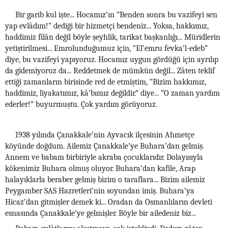
Bir garib kul işte... Hocamız’ın “Benden sonra bu vazifeyi sen
yap evlâdım!” dediği bir hizmetçi bendeniz... Yoksa, hakkımız,
haddimiz filân değil böyle şeyhlik, tarikat başkanlığı... Müridlerin
yetiştirilmesi... Emrolunduğumuz için, “El’emru fevka’l-edeb”
diye, bu vazifeyi yapıyoruz. Hocamız uygun gördüğü için ayrılıp
da gidemiyoruz da... Reddetmek de mümkün değil... Zâten teklif
ettiği zamanların birisinde red de etmiştim, “Bizim hakkımız,
haddimiz, liyakatımız, kâ’bımız değildir.” diye... “O zaman yardım
ederler!” buyurmuştu. Çok yardım görüyoruz.
1938 yılında Çanakkale’nin Ayvacık ilçesinin Ahmetçe
köyünde doğdum. Ailemiz Çanakkale’ye Buhara’dan gelmiş.
Annem ve babam birbiriyle akraba çocuklarıdır. Dolayısıyla
kökenimiz Buhara olmuş oluyor. Buhara’dan kafile, Arap
halayıklarla beraber gelmiş bizim o taraflara... Bizim ailemiz
Peygamber SAS Hazretleri’nin soyundan imiş. Buhara’ya
Hicaz’dan gitmişler demek ki... Oradan da Osmanlıların devleti
esnasında Çanakkale’ye gelmişler. Böyle bir ailedeniz biz...