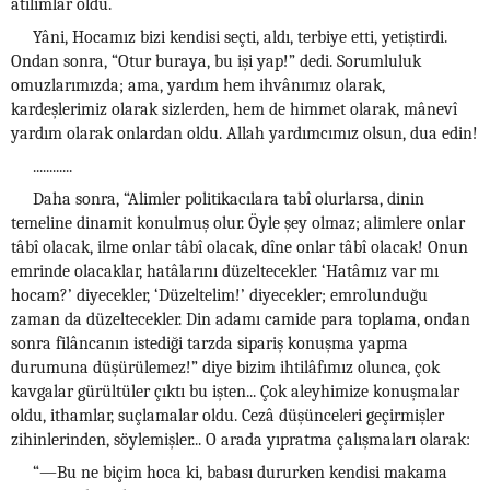
atılımlar oldu.
Yâni, Hocamız bizi kendisi seçti, aldı, terbiye etti, yetiştirdi.
Ondan sonra, “Otur buraya, bu işi yap!” dedi. Sorumluluk
omuzlarımızda; ama, yardım hem ihvânımız olarak,
kardeşlerimiz olarak sizlerden, hem de himmet olarak, mânevî
yardım olarak onlardan oldu. Allah yardımcımız olsun, dua edin!
............
Daha sonra, “Alimler politikacılara tabî olurlarsa, dinin
temeline dinamit konulmuş olur. Öyle şey olmaz; alimlere onlar
tâbî olacak, ilme onlar tâbî olacak, dîne onlar tâbî olacak! Onun
emrinde olacaklar, hatâlarını düzeltecekler. ‘Hatâmız var mı
hocam?’ diyecekler, ‘Düzeltelim!’ diyecekler; emrolunduğu
zaman da düzeltecekler. Din adamı camide para toplama, ondan
sonra filâncanın istediği tarzda sipariş konuşma yapma
durumuna düşürülemez!” diye bizim ihtilâfımız olunca, çok
kavgalar gürültüler çıktı bu işten... Çok aleyhimize konuşmalar
oldu, ithamlar, suçlamalar oldu. Cezâ düşünceleri geçirmişler
zihinlerinden, söylemişler... O arada yıpratma çalışmaları olarak:
“—Bu ne biçim hoca ki, babası dururken kendisi makama