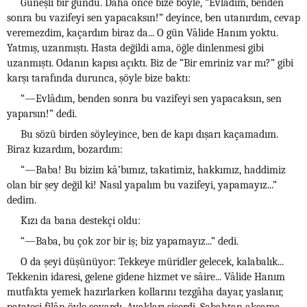
Güneşli bir gündü. Daha önce bize böyle, “Evlâdım, benden
sonra bu vazifeyi sen yapacaksın!” deyince, ben utanırdım, cevap
veremezdim, kaçardım biraz da... O gün Vâlide Hanım yoktu.
Yatmış, uzanmıştı. Hasta değildi ama, öğle dinlenmesi gibi
uzanmıştı. Odanın kapısı açıktı. Biz de “Bir emriniz var mı?” gibi
karşı tarafında durunca, şöyle bize baktı:
“—Evlâdım, benden sonra bu vazifeyi sen yapacaksın, sen
yaparsın!” dedi.
Bu sözü birden söyleyince, ben de kapı dışarı kaçamadım.
Biraz kızardım, bozardım:
“—Baba! Bu bizim kâ’bımız, takatimiz, hakkımız, haddimiz
olan bir şey değil ki! Nasıl yapalım bu vazifeyi, yapamayız...”
dedim.
Kızı da bana destekçi oldu:
“—Baba, bu çok zor bir iş; biz yapamayız...” dedi.
O da şeyi düşünüyor: Tekkeye müridler gelecek, kalabalık...
Tekkenin idaresi, gelene gidene hizmet ve sâire... Vâlide Hanım
mutfakta yemek hazırlarken kollarını tezgâha dayar, yaslanır,