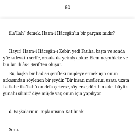
80
illa’llah” demek, Hatm-i Hâcegân’ın bir parçası mıdır?
Hayır! Hatm-i Hâcegân-ı Kebir; yedi Fatiha, başta ve sonda
yüz salevât-ı şerife, ortada da yetmiş dokuz Elem neşrahleke ve
bin bir İhlâs-ı Şerif’ten oluşur.
Bu, başka bir hadis-i şerifteki müjdeye ermek için onun
arkasından söylenen bir şeydir. “Bir insan medlerini uzata uzata
Lâ ilâhe illa’llah’ı on defa çekerse, söylerse, dört bin adet büyük
günahı silinir.” diye müjde var, onun için yapılıyor.
d. Başkalarının Toplantısına Katılmak
Soru: