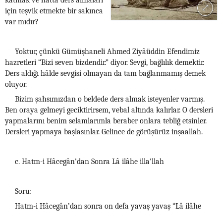
katmak ve hatta ders almaları
için teşvik etmekte bir sakınca
var mıdır?
Yoktur, çünkü Gümüşhaneli Ahmed Ziyâüddin Efendimiz
hazretleri “Bizi seven bizdendir.” diyor. Sevgi, bağlılık demektir.
Ders aldığı hâlde sevgisi olmayan da tam bağlanmamış demek
oluyor.
Bizim şahsımızdan o beldede ders almak isteyenler varmış.
Ben oraya gelmeyi geciktirirsem, vebal altında kalırlar. O dersleri
yapmalarını benim selamlarımla beraber onlara tebliğ etsinler.
Dersleri yapmaya başlasınlar. Gelince de görüşürüz inşaallah.
c. Hatm-i Hâcegân’dan Sonra Lâ ilâhe illa’llah
Soru:
Hatm-i Hâcegân’dan sonra on defa yavaş yavaş “Lâ ilâhe