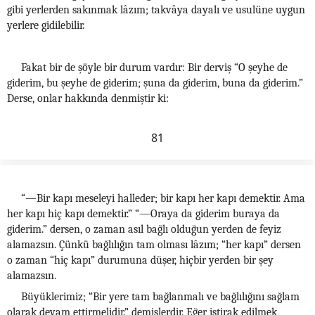
gibi yerlerden sakınmak lâzım; takvâya dayalı ve usulüne uygun
yerlere gidilebilir.
Fakat bir de şöyle bir durum vardır: Bir derviş “O şeyhe de
giderim, bu şeyhe de giderim; şuna da giderim, buna da giderim.”
Derse, onlar hakkında denmiştir ki:
81
“—Bir kapı meseleyi halleder; bir kapı her kapı demektir. Ama
her kapı hiç kapı demektir.” “—Oraya da giderim buraya da
giderim.” dersen, o zaman asıl bağlı olduğun yerden de feyiz
alamazsın. Çünkü bağlılığın tam olması lâzım; “her kapı” dersen
o zaman “hiç kapı” durumuna düşer, hiçbir yerden bir şey
alamazsın.
Büyüklerimiz; “Bir yere tam bağlanmalı ve bağlılığını sağlam
olarak devam ettirmelidir.” demişlerdir. Eğer iştirak edilmek