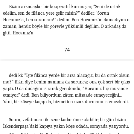
Bizim arkadaşlar bir kooperatif kurmuşlar, “Seni de ortak
edelim, sen de filânca yere gelir misin?” dediler. “Sorun
Hocamız’a, ben soramam!” dedim. Ben Hocamız’ın damadıyım o
zaman, henüz böyle bir görevle yükümlü değilim. O arkadaş da
gitti, Hocamız’a
74
dedi ki: “İşte filânca yerde bir arsa alacağız, bu da ortak olsun
mu?” filân diye benim namıma da sorunca; ona çok sert bir çıkış
yaptı. O da dudağını ısırarak geri döndü, “Hocamız hiç müsaade
etmiyor.” dedi. Ben biliyordum zâten müsaade etmeyeceğini...
Yâni, bir köşeye kaçıp da, hizmetten uzak durmamı istemezlerdi.
Sonra, vefatından iki sene kadar önce olabilir; bir gün bizim
İskenderpaşa’daki kapıya yakın köşe odada, somyada yatıyordu.