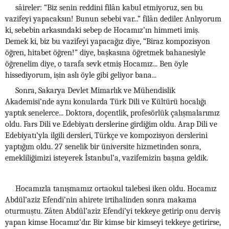
sâireler: “Biz senin reddini filân kabul etmiyoruz, sen bu
vazifeyi yapacaksın! Bunun sebebi var...” filân dediler. Anlıyorum
ki, sebebin arkasındaki sebep de Hocamız’ın himmeti imiş.
Demek ki, biz bu vazifeyi yapacağız diye, “Biraz kompozisyon
öğren, hitabet öğren!” diye, başkasına öğretmek bahanesiyle
öğrenelim diye, o tarafa sevk etmiş Hocamız... Ben öyle
hissediyorum, işin aslı öyle gibi geliyor bana...
Sonra, Sakarya Devlet Mimarlık ve Mühendislik
Akademisi’nde aynı konularda Türk Dili ve Kültürü hocalığı
yaptık senelerce... Doktora, doçentlik, profesörlük çalışmalarımız
oldu. Fars Dili ve Edebiyatı derslerine girdiğim oldu. Arap Dili ve
Edebiyatı’yla ilgili dersleri, Türkçe ve kompozisyon derslerini
yaptığım oldu. 27 senelik bir üniversite hizmetinden sonra,
emekliliğimizi isteyerek İstanbul’a, vazifemizin başına geldik.
Hocamızla tanışmamız ortaokul talebesi iken oldu. Hocamız
Abdül’aziz Efendi’nin ahirete irtihalinden sonra makama
oturmuştu. Zâten Abdül’aziz Efendi’yi tekkeye getirip onu derviş
yapan kimse Hocamız’dır. Bir kimse bir kimseyi tekkeye getirirse,