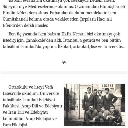
Babam evlâtlarını okutmaya çok istekliydi. Dedem zâten,
Süleymaniye Medreselerinde okumuş. O zamandan Gümüşhaneli
Efndimiz’den ders almış. Babamlar da daha memlekette iken
Gümüşhaneli koluna orada vekâlet eden Çırpılarlı Hacı Ali
Efendi’den dersli imişler.
Ben üç yaşında iken babam Hafız Necati, bizi okutmayı çok
istediği için, Çanakkale’den aldı, İstanbul’a getirdi ve ben bütün
tahsilimi İstanbul’da yaptım. İlkokul, ortaokul, lise ve üniversite...
69
Ortaokulu ve liseyi Vefâ
Lisesi’nde okudum. Üniversite
tahsilimiz İstanbul Edebiyat
Fakültesi, Arap Dili ve Edebiyatı
ve İran Dili ve Edebiyatı
bölümüdür. Arap Filolojisi ve
Fars Filolojisi