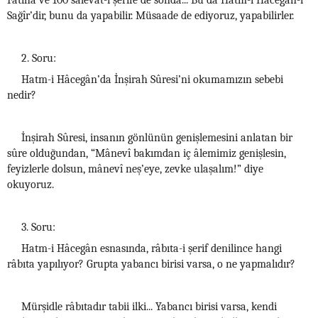
Fâtiha ve 100 salevât-ı şerife de sonda... Bu da Hatm-i Hâcegân-ı
Sağîr’dir, bunu da yapabilir. Müsaade de ediyoruz, yapabilirler.
2. Soru:
Hatm-i Hâcegân’da İnşirah Sûresi’ni okumamızın sebebi
nedir?
İnşirah Sûresi, insanın gönlünün genişlemesini anlatan bir
sûre olduğundan, “Mânevî bakımdan iç âlemimiz genişlesin,
feyizlerle dolsun, mânevî neş’eye, zevke ulaşalım!” diye
okuyoruz.
3. Soru:
Hatm-i Hâcegân esnasında, râbıta-i şerif denilince hangi
râbıta yapılıyor? Grupta yabancı birisi varsa, o ne yapmalıdır?
Mürşidle râbıtadır tabii ilki... Yabancı birisi varsa, kendi