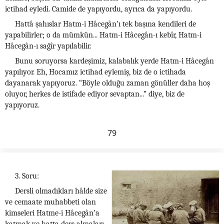
ictihad eyledi. Camide de yapıyordu, ayrıca da yapıyordu.
Hattâ şahıslar Hatm-i Hâcegân’ı tek başına kendileri de
yapabilirler; o da mümkün... Hatm-i Hâcegân-ı kebîr, Hatm-i
Hâcegân-ı sağîr yapılabilir.
Bunu soruyorsa kardeşimiz, kalabalık yerde Hatm-i Hâcegân
yapılıyor. Eh, Hocamız ictihad eylemiş, biz de o ictihada
dayanarak yapıyoruz. “Böyle olduğu zaman gönüller daha hoş
oluyor, herkes de istifade ediyor sevaptan...” diye, biz de
yapıyoruz.
79
3. Soru:
Dersli olmadıkları hâlde size
ve cemaate muhabbeti olan
kimseleri Hatme-i Hâcegân’a