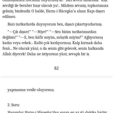
Gümüşhâneli Hocamız buyurmuş ki: “Bizi seven bizdendir.” Kişi
sevdiği ile beraber haşr olacak ya!.. Mâdem sevmiş, toplantımıza
gelmiş; bizdendir. O halde, Hatm-i Hâcegân’a alınır. Kapı dışarı
edilmez.
Bazı tarikatlarda duyuyorum ben, dışarı çıkartıyorlarmış.
“—Çık dışarı!” “—Niye?” “—Sen bizim tarikatımızdan
değilsin!” “—E, ben kâfir miyim, müşrik miyim?” Ağlıyormuş
kadın veya erkek... Kalbi çok kırılıyormuş. Kalp kırmak daha
fenâ... Ne olacak yâni; o da senin gibi gelecek, senin halkanda
Allah diyecek! Daha ne istiyorsun yâni; sevaplı bir iş
82
yapmasına vesîle oluyorsun.
2. Soru:
Hanımlar, Hatm-i Hâcegân’dan sonra en az 45 dakika hiçbir