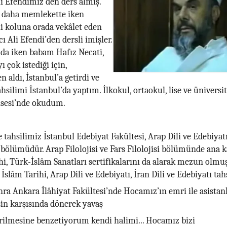
 Efendimiz’den ders almış.
 daha memlekette iken
 koluna orada vekâlet eden
cı Ali Efendi’den dersli imişler.
da iken babam Hafız Necati,
 çok istediği için,
 aldı, İstanbul’a getirdi ve
silimi İstanbul’da yaptım. İlkokul, ortaokul, lise ve üniversite
Lisesi’nde okudum.
 tahsilimiz İstanbul Edebiyat Fakültesi, Arap Dili ve Edebiyatı 
 bölümüdür. Arap Filolojisi ve Fars Filolojisi bölümünde ana 
hi, Türk-İslâm Sanatları sertifikalarını da alarak mezun olmu
 İslâm Tarihi, Arap Dili ve Edebiyatı, İran Dili ve Edebiyatı ta
ra Ankara İlâhiyat Fakültesi’nde Hocamız’ın emri ile asistan
in karşısında dönerek yavaş
irilmesine benzetiyorum kendi halimi... Hocamız bizi