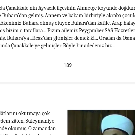
nda Çanakkale’nin Ayvacık ilçesinin Ahmetçe köyünde doğdum
 Buhara’dan gelmiş. Annem ve babam birbiriyle akraba çocukl
kökenimiz Buhara olmuş oluyor. Buhara’dan kafile, Arap halay
iş bizim o taraflara... Bizim ailemiz Peygamber SAS Hazretler
ş. Buhara’ya Hicaz’dan gitmişler demek ki... Oradan da Osma
ında Çanakkale’ye gelmişler. Böyle bir ailedeniz biz...
189
âtlarını okutmaya çok
Dedem zâten, Süleymaniye
inde okumuş. O zamandan