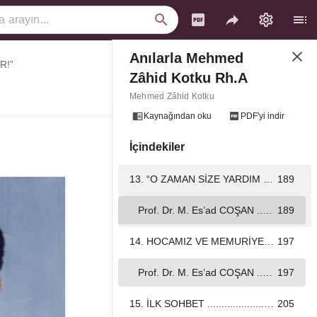
Anılarla Mehmed
R!”
Zâhid Kotku Rh.A
Necdet ORAL ...................................................................................................................................
170
Mehmed Zâhid Kotku
12. EVLİYÂ NÜMÛNESİ ...................................................................................................................................
178
Kaynağından oku
PDF'yi indir
İçindekiler
Halil Necâti COŞAN ...................................................................................................................................
178
13. “O ZAMAN SİZE YARDIM EDERLER!” ...................................................................................................................................
189
Prof. Dr. M. Es’ad COŞAN ...................................................................................................................................
189
14. HOCAMIZ VE MEMURİYET ...................................................................................................................................
197
Prof. Dr. M. Es’ad COŞAN ...................................................................................................................................
197
15. İLK SOHBET ...................................................................................................................................
205