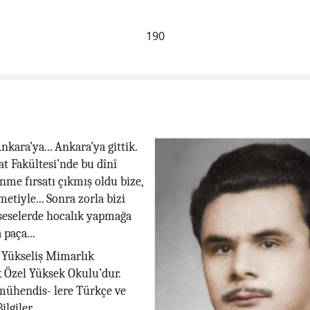
190
kara’ya... Ankara’ya gittik.
at Fakültesi’nde bu dînî
enme fırsatı çıkmış oldu bize,
etiyle... Sonra zorla bizi
seselerde hocalık yapmağa
 paça...
i Yükseliş Mimarlık
 Özel Yüksek Okulu’dur.
mühendis- lere Türkçe ve
ilgiler