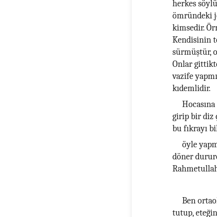
herkes söylü
ömründeki je
kimsedir. Örn
Kendisinin t
sürmüştür, o
Onlar gittik
vazife yapmı
kıdemlidir.
Hocasına 
girip bir di
bu fıkrayı bi
öyle yapm
döner dururd
Rahmetullah
Ben ortao
tutup, eteğ