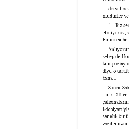
dersi hoca
müdürler ve 
“—Biz sen
etmiyoruz, s
Bunun sebebi 
Anlıyorum
sebep de Hoc
kompozisyon 
diye, o taraf
bana...
Sonra, Sa
Türk Dili ve
çalışmalarımı
Edebiyatı’yl
senelik bir 
vazifemizin 