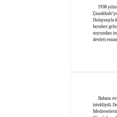
1938 yılı
Çanakkale’ye
Dolayısıyla 
beraber gelm
soyundan imi
devleti esnas
Babam evl
istekliydi. 
Medreseler