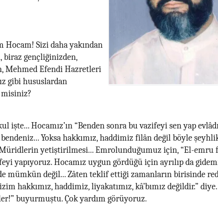
 Hocam! Sizi daha yakından
, biraz gençliğinizden,
en, Mehmed Efendi Hazretleri
ız gibi hususlardan
 misiniz?
kul işte... Hocamız’ın “Benden sonra bu vazifeyi sen yap evlâd
 bendeniz... Yoksa hakkımız, haddimiz filân değil böyle şeyhlik
. Müridlerin yetiştirilmesi... Emrolunduğumuz için, “El-emru 
ifeyi yapıyoruz. Hocamız uygun gördüğü için ayrılıp da gidemi
 mümkün değil... Zâten teklif ettiği zamanların birisinde re
izim hakkımız, haddimiz, liyakatımız, kâ’bımız değildir.” diye
ler!” buyurmuştu. Çok yardım görüyoruz.