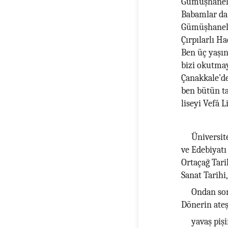
Gümüşhaneli
Babamlar da
Gümüşhaneli
Çırpılarlı Ha
Ben üç yaşın
bizi okutmayı
Çanakkale’den
ben bütün tah
liseyi Vefâ 
Üniversite
ve Edebiyatı
Ortaçağ Tari
Sanat Tarihi,
Ondan son
Dönerin ateş
yavaş piş