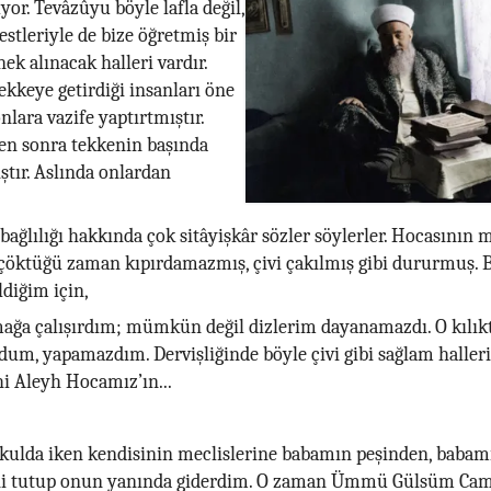
yor. Tevâzûyu böyle lafla değil,
stleriyle de bize öğretmiş bir
ek alınacak halleri vardır.
ekkeye getirdiği insanları öne
nlara vazife yaptırtmıştır.
ten sonra tekkenin başında
ştır. Aslında onlardan
bağlılığı hakkında çok sitâyişkâr sözler söylerler. Hocasının 
z çöktüğü zaman kıpırdamazmış, çivi çakılmış gibi dururmuş.
ldiğim için,
ağa çalışırdım; mümkün değil dizlerim dayanamazdı. O kılıkt
um, yapamazdım. Dervişliğinde böyle çivi gibi sağlam halleri
i Aleyh Hocamız’ın...
kulda iken kendisinin meclislerine babamın peşinden, babamı
ini tutup onun yanında giderdim. O zaman Ümmü Gülsüm Cam