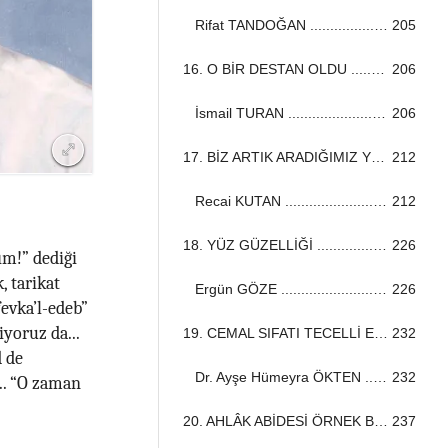
Rifat TANDOĞAN ...................................................................................................................................
205
16. O BİR DESTAN OLDU ...................................................................................................................................
206
İsmail TURAN ...................................................................................................................................
206
17. BİZ ARTIK ARADIĞIMIZ YERİ BULDUK ...................................................................................................................................
212
Recai KUTAN ...................................................................................................................................
212
18. YÜZ GÜZELLİĞİ ...................................................................................................................................
226
ım!” dediği
, tarikat
Ergün GÖZE ...................................................................................................................................
226
fevka’l-edeb”
yoruz da...
19. CEMAL SIFATI TECELLİ ETMİŞTİ ...................................................................................................................................
232
d de
Dr. Ayşe Hümeyra ÖKTEN ...................................................................................................................................
232
... “O zaman
20. AHLÂK ABİDESİ ÖRNEK BİR İNSAN ...................................................................................................................................
237