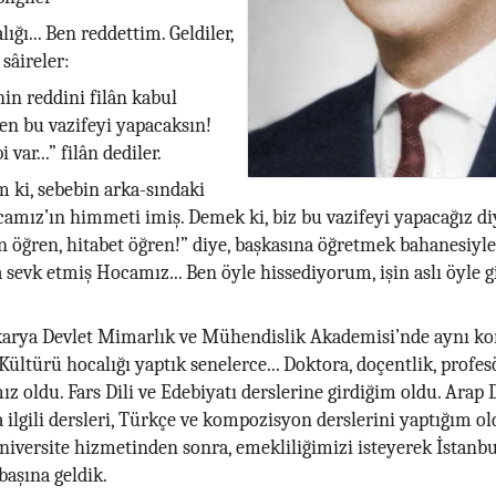
lığı... Ben reddettim. Geldiler,
sâireler:
in reddini filân kabul
en bu vazifeyi yapacaksın!
var...” filân dediler.
 ki, sebebin arka-sındaki
amız’ın himmeti imiş. Demek ki, biz bu vazifeyi yapacağız diy
öğren, hitabet öğren!” diye, başkasına öğretmek bahanesiyl
a sevk etmiş Hocamız... Ben öyle hissediyorum, işin aslı öyle g
karya Devlet Mimarlık ve Mühendislik Akademisi’nde aynı k
 Kültürü hocalığı yaptık senelerce... Doktora, doçentlik, profe
z oldu. Fars Dili ve Edebiyatı derslerine girdiğim oldu. Arap D
a ilgili dersleri, Türkçe ve kompozisyon derslerini yaptığım ol
üniversite hizmetinden sonra, emekliliğimizi isteyerek İstanbu
başına geldik.