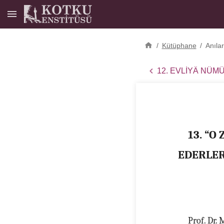
/
Kütüphane
/
Anıla
12. EVLİYÂ NÜM
13. “O
EDERLER
Prof. Dr.