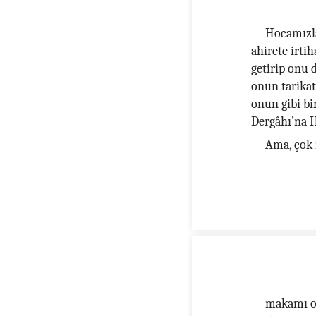
Hocamızla
ahirete irti
getirip onu 
onun tarikat
onun gibi bi
Dergâhı’na 
Ama, çok 
makamı ol