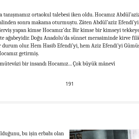
 tanışmamız ortaokul talebesi iken oldu. Hocamız Abdül’azi
halinden sonra makama oturmuştu. Zâten Abdül’aziz Efendi’yi
derviş yapan kimse Hocamız’dır. Bir kimse bir kimseyi tekkeye 
te ağabeyidir. Doğu Anadolu’da sünnet merasiminde kirve filâ
r durum olur. Hem Hasib Efendi’yi, hem Aziz Efendi’yi Gümü
Hocamız getirmiş.
mütevâzi bir insandı Hocamız... Çok büyük mânevî
191
duğunu, bu işin erbabı olan