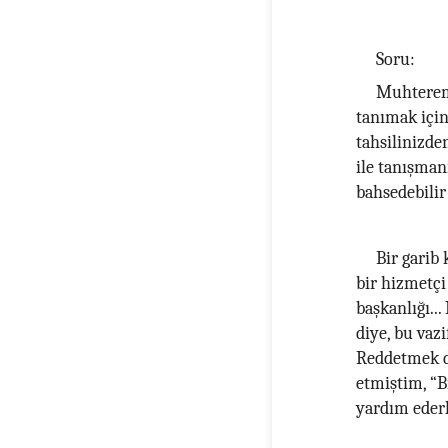
Soru:
Muhterem
tanımak için
tahsilinizd
ile tanışman
bahsedebilir
Bir garib 
bir hizmetçi
başkanlığı..
diye, bu vaz
Reddetmek de
etmiştim, “B
yardım eder