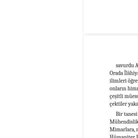
savurdu An
Orada İlâhiy
ilimleri öğr
onların himm
çeşitli mües
çektiler yaka
Bir tanes
Mühendislik
Mimarlara, 
Hümaniter B