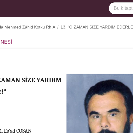
rla Mehmed Zâhid Kotku Rh.A
/
13. “O ZAMAN SİZE YARDIM EDERLE
ÛNESİ
 ZAMAN SİZE YARDIM
!”
 M. Es’ad COŞAN