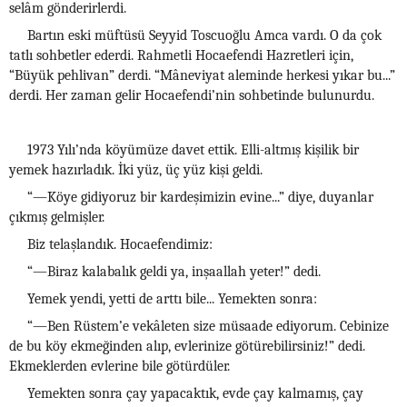
selâm gönderirlerdi.
Bartın eski müftüsü Seyyid Toscuoğlu Amca vardı. O da çok
tatlı sohbetler ederdi. Rahmetli Hocaefendi Hazretleri için,
“Büyük pehlivan” derdi. “Mâneviyat aleminde herkesi yıkar bu...”
derdi. Her zaman gelir Hocaefendi’nin sohbetinde bulunurdu.
1973 Yılı’nda köyümüze davet ettik. Elli-altmış kişilik bir
yemek hazırladık. İki yüz, üç yüz kişi geldi.
“—Köye gidiyoruz bir kardeşimizin evine...” diye, duyanlar
çıkmış gelmişler.
Biz telaşlandık. Hocaefendimiz:
“—Biraz kalabalık geldi ya, inşaallah yeter!” dedi.
Yemek yendi, yetti de arttı bile... Yemekten sonra:
“—Ben Rüstem’e vekâleten size müsaade ediyorum. Cebinize
de bu köy ekmeğinden alıp, evlerinize götürebilirsiniz!” dedi.
Ekmeklerden evlerine bile götürdüler.
Yemekten sonra çay yapacaktık, evde çay kalmamış, çay