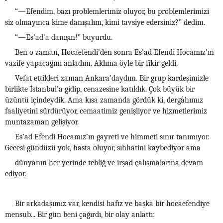
“—Efendim, bazı problemlerimiz oluyor, bu problemlerimizi
siz olmayınca kime danışalım, kimi tavsiye edersiniz?” dedim.
“—Es’ad’a danışın!” buyurdu.
Ben o zaman, Hocaefendi’den sonra Es’ad Efendi Hocamız’ın
vazife yapacağını anladım. Aklıma öyle bir fikir geldi.
Vefat ettikleri zaman Ankara’daydım. Bir grup kardeşimizle
birlikte İstanbul’a gidip, cenazesine katıldık. Çok büyük bir
üzüntü içindeydik. Ama kısa zamanda gördük ki, dergâhımız
faaliyetini sürdürüyor, cemaatimiz genişliyor ve hizmetlerimiz
muntazaman gelişiyor.
Es’ad Efendi Hocamız’ın gayreti ve himmeti sınır tanımıyor.
Gecesi gündüzü yok, hasta oluyor, sıhhatini kaybediyor ama
dünyanın her yerinde tebliğ ve irşad çalışmalarına devam
ediyor.
Bir arkadaşımız var, kendisi hafız ve başka bir hocaefendiye
mensub... Bir gün beni çağırdı, bir olay anlattı: