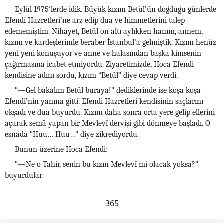
Eylül 1975′lerde idik. Büyük kızım Betül’ün doğduğu günlerde
Efendi Hazretleri’ne arz edip dua ve himmetlerini talep
edememiştim. Nihayet, Betül on altı aylıkken hanım, annem,
kızım ve kardeşlerimle beraber İstanbul’a gelmiştik. Kızım henüz
yeni yeni konuşuyor ve anne ve halasından başka kimsenin
çağırmasına icabet etmiyordu. Ziyaretimizde, Hoca Efendi
kendisine adını sordu, kızım “Betül” diye cevap verdi.
“—Gel bakalım Betül buraya!” dediklerinde ise koşa koşa
Efendi’nin yanına gitti. Efendi Hazretleri kendisinin saçlarını
okşadı ve dua buyurdu. Kızım daha sonra orta yere gelip ellerini
açarak semâ yapan bir Mevlevî dervişi gibi dönmeye başladı. O
esnada “Huu… Huu…” diye zikrediyordu.
Bunun üzerine Hoca Efendi:
“—Ne o Tahir, senin bu kızın Mevlevî mi olacak yoksa?”
buyurdular.
365