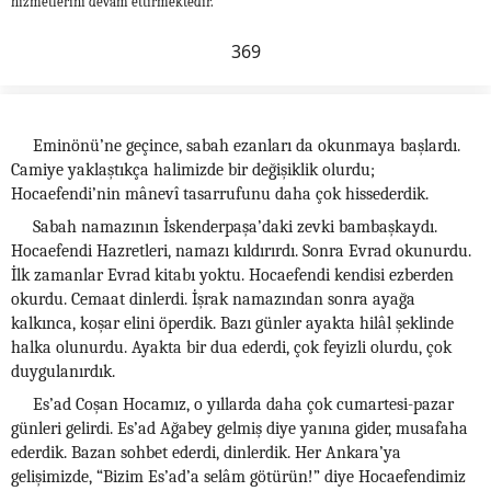
hizmetlerini devam ettirmektedir.
369
Eminönü’ne geçince, sabah ezanları da okunmaya başlardı.
Camiye yaklaştıkça halimizde bir değişiklik olurdu;
Hocaefendi’nin mânevî tasarrufunu daha çok hissederdik.
Sabah namazının İskenderpaşa’daki zevki bambaşkaydı.
Hocaefendi Hazretleri, namazı kıldırırdı. Sonra Evrad okunurdu.
İlk zamanlar Evrad kitabı yoktu. Hocaefendi kendisi ezberden
okurdu. Cemaat dinlerdi. İşrak namazından sonra ayağa
kalkınca, koşar elini öperdik. Bazı günler ayakta hilâl şeklinde
halka olunurdu. Ayakta bir dua ederdi, çok feyizli olurdu, çok
duygulanırdık.
Es’ad Coşan Hocamız, o yıllarda daha çok cumartesi-pazar
günleri gelirdi. Es’ad Ağabey gelmiş diye yanına gider, musafaha
ederdik. Bazan sohbet ederdi, dinlerdik. Her Ankara’ya
gelişimizde, “Bizim Es’ad’a selâm götürün!” diye Hocaefendimiz