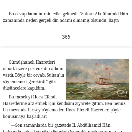
Bu cevap bana tatmin edici gelmedi. “Sultan Abdülhamid Hân
zamanında neden gerçek din adamı olmamış olsundu. Başta
366
Gümüşhaneli Hazretleri
olmak üzere pek çok din adamı
vardı. Böyle bir cevabı Sultan’ın
söylememesi gerekirdi.” gibi
düşüncelere kapıldım.
Bu meseleyi Hoca Efendi
Hazretlerine arz etmek için kendisini ziyarete gittim. Ben henüz
bu mevzuda bir şey söylemeden Hoca Efendi Hazretleri şöyle
konuşmaya başladılar:
“—Son zamanlarda bir gazetede II. Abdülhamid Hân
hakkında yakışıksız söz ediyorlar. Osmanlılar çok az zaman, o