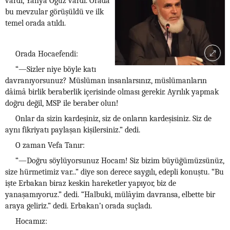
vardı, Yahya Oğuz vardı. Orada
bu mevzular görüşüldü ve ilk
temel orada atıldı.
Orada Hocaefendi:
“—Sizler niye böyle katı
davranıyorsunuz? Müslüman insanlarsınız, müslümanların
dâimâ birlik beraberlik içerisinde olması gerekir. Ayrılık yapmak
doğru değil, MSP ile beraber olun!
Onlar da sizin kardeşiniz, siz de onların kardeşisiniz. Siz de
aynı fikriyatı paylaşan kişilersiniz.” dedi.
O zaman Vefa Tanır:
“—Doğru söylüyorsunuz Hocam! Siz bizim büyüğümüzsünüz,
size hürmetimiz var...” diye son derece saygılı, edepli konuştu. “Bu
işte Erbakan biraz keskin hareketler yapıyor, biz de
yanaşamıyoruz.” dedi. “Halbuki, mülâyim davransa, elbette bir
araya geliriz.” dedi. Erbakan’ı orada suçladı.
Hocamız: