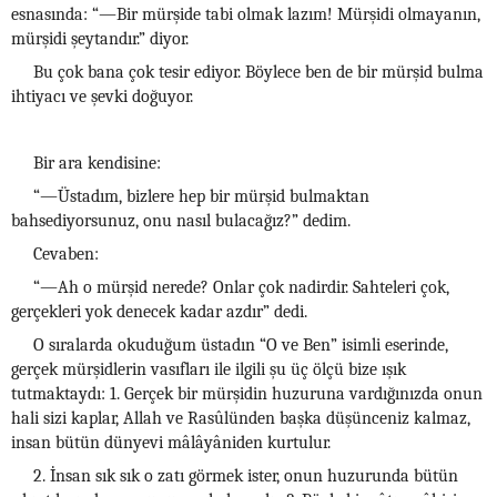
esnasında: “—Bir mürşide tabi olmak lazım! Mürşidi olmayanın,
mürşidi şeytandır.” diyor.
Bu çok bana çok tesir ediyor. Böylece ben de bir mürşid bulma
ihtiyacı ve şevki doğuyor.
Bir ara kendisine:
“—Üstadım, bizlere hep bir mürşid bulmaktan
bahsediyorsunuz, onu nasıl bulacağız?” dedim.
Cevaben:
“—Ah o mürşid nerede? Onlar çok nadirdir. Sahteleri çok,
gerçekleri yok denecek kadar azdır” dedi.
O sıralarda okuduğum üstadın “O ve Ben” isimli eserinde,
gerçek mürşidlerin vasıfları ile ilgili şu üç ölçü bize ışık
tutmaktaydı: 1. Gerçek bir mürşidin huzuruna vardığınızda onun
hali sizi kaplar, Allah ve Rasûlünden başka düşünceniz kalmaz,
insan bütün dünyevi mâlâyâniden kurtulur.
2. İnsan sık sık o zatı görmek ister, onun huzurunda bütün