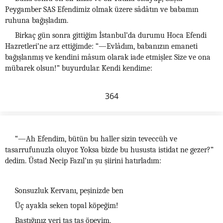
Peygamber SAS Efendimiz olmak üzere sâdâtın ve babamın
ruhuna bağışladım.
Birkaç gün sonra gittiğim İstanbul’da durumu Hoca Efendi
Hazretleri’ne arz ettiğimde: “—Evlâdım, babanızın emaneti
bağışlanmış ve kendini mâsum olarak iade etmişler. Size ve ona
mübarek olsun!” buyurdular. Kendi kendime:
364
“—Ah Efendim, bütün bu haller sizin teveccüh ve
tasarrufunuzla oluyor. Yoksa bizde bu hususta istidat ne gezer?”
dedim. Üstad Necip Fazıl’ın şu şiirini hatırladım:
Sonsuzluk Kervanı, peşinizde ben
Üç ayakla seken topal köpeğim!
Bastığınız yeri taş taş öpeyim,