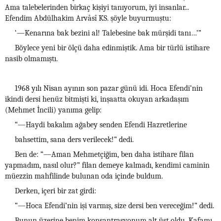
Ama talebelerinden birkaç kişiyi tanıyorum, iyi insanlar...
Efendim Abdülhakim Arvâsî KS. şöyle buyurmuştu:
‘—Kenarına bak bezini al! Talebesine bak mürşidi tanı…’”
Böylece yeni bir ölçü daha edinmiştik. Ama bir türlü istihare
nasib olmamıştı.
1968 yılı Nisan ayının son pazar günü idi. Hoca Efendi’nin
ikindi dersi henüz bitmişti ki, inşaatta okuyan arkadaşım
(Mehmet İncili) yanıma gelip:
“—Haydi bakalım ağabey senden Efendi Hazretlerine
bahsettim, sana ders verilecek!” dedi.
Ben de: “—Aman Mehmetçiğim, ben daha istihare filan
yapmadım, nasıl olur?” filan demeye kalmadı, kendimi caminin
müezzin mahfilinde bulunan oda içinde buldum.
Derken, içeri bir zat girdi:
“—Hoca Efendi’nin işi varmış, size dersi ben vereceğim!” dedi.
Bunun üzerine benim konsantrasyonum alt üst oldu. Kafamı