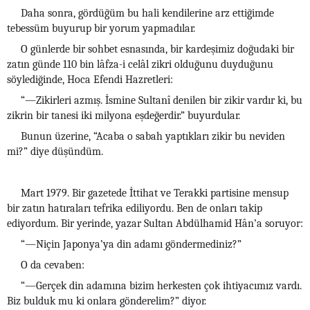
Daha sonra, gördüğüm bu hali kendilerine arz ettiğimde
tebessüm buyurup bir yorum yapmadılar.
O günlerde bir sohbet esnasında, bir kardeşimiz doğudaki bir
zatın günde 110 bin lâfza-i celâl zikri olduğunu duyduğunu
söylediğinde, Hoca Efendi Hazretleri:
“—Zikirleri azmış. İsmine Sultanî denilen bir zikir vardır ki, bu
zikrin bir tanesi iki milyona eşdeğerdir.” buyurdular.
Bunun üzerine, “Acaba o sabah yaptıkları zikir bu neviden
mi?” diye düşündüm.
Mart 1979. Bir gazetede İttihat ve Terakki partisine mensup
bir zatın hatıraları tefrika ediliyordu. Ben de onları takip
ediyordum. Bir yerinde, yazar Sultan Abdülhamid Hân’a soruyor:
“—Niçin Japonya’ya din adamı göndermediniz?”
O da cevaben:
“—Gerçek din adamına bizim herkesten çok ihtiyacımız vardı.
Biz bulduk mu ki onlara gönderelim?” diyor.