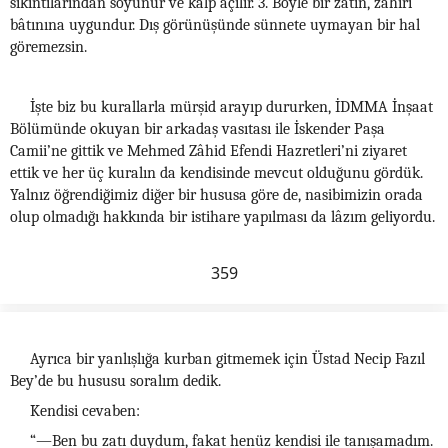
sıkıntılarından soyunur ve kalp açılır. 3. Böyle bir zâtın, zâhiri
bâtınına uygundur. Dış görünüşünde sünnete uymayan bir hal
göremezsin.
İşte biz bu kurallarla mürşid arayıp dururken, İDMMA İnşaat
Bölümünde okuyan bir arkadaş vasıtası ile İskender Paşa
Camii’ne gittik ve Mehmed Zâhid Efendi Hazretleri’ni ziyaret
ettik ve her üç kuralın da kendisinde mevcut olduğunu gördük.
Yalnız öğrendiğimiz diğer bir hususa göre de, nasibimizin orada
olup olmadığı hakkında bir istihare yapılması da lâzım geliyordu.
359
Ayrıca bir yanlışlığa kurban gitmemek için Üstad Necip Fazıl
Bey’de bu hususu soralım dedik.
Kendisi cevaben:
“—Ben bu zatı duydum, fakat henüz kendisi ile tanışamadım.