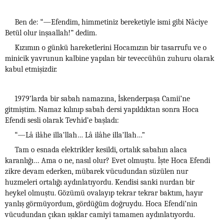
Ben de: “—Efendim, himmetiniz bereketiyle ismi gibi Nâciye
Betül olur inşaallah!” dedim.
Kızımın o günkü hareketlerini Hocamızın bir tasarrufu ve o
minicik yavrunun kalbine yapılan bir teveccühün zuhuru olarak
kabul etmişizdir.
1979’larda bir sabah namazına, İskenderpaşa Camii’ne
gitmiştim. Namaz kılınıp sabah dersi yapıldıktan sonra Hoca
Efendi sesli olarak Tevhid’e başladı:
“—Lâ ilâhe illa’llah… Lâ ilâhe illa’llah…”
Tam o esnada elektrikler kesildi, ortalık sabahın alaca
karanlığı… Ama o ne, nasıl olur? Evet olmuştu. İşte Hoca Efendi
zikre devam ederken, mübarek vücudundan süzülen nur
huzmeleri ortalığı aydınlatıyordu. Kendisi sanki nurdan bir
heykel olmuştu. Gözümü ovalayıp tekrar tekrar baktım, hayır
yanlış görmüyordum, gördüğüm doğruydu. Hoca Efendi’nin
vücudundan çıkan ışıklar camiyi tamamen aydınlatıyordu.