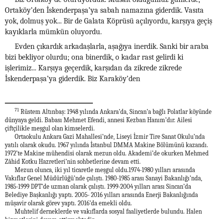
Ortaköy’den İskenderpaşa’ya sabah namazına giderdik. Vasıta
yok, dolmuş yok... Bir de Galata Köprüsü açılıyordu, karşıya geçiş
kayıklarla mümkün oluyordu.
Evden çıkardık arkadaşlarla, aşağıya inerdik. Sanki bir araba
bizi bekliyor olurdu; ona binerdik, o kadar rast gelirdi ki
işlerimiz... Karşıya geçerdik, karşıdan da zikrede zikrede
İskenderpaşa’ya giderdik. Biz Karaköy’den
71
Rüstem Altınbaş: 1948 yılında Ankara’da, Sincan’a bağlı Polatlar köyünde
dünyaya geldi. Babası Mehmet Efendi, annesi Kezban Hanım’dır. Ailesi
çiftçilikle meşgul olan kimselerdi.
Ortaokulu Ankara Gazi Mahallesi’nde, Liseyi İzmir Tire Sanat Okulu’nda
yatılı olarak okudu. 1967 yılında İstanbul DMMA Makine Bölümünü kazandı.
1972’te Makine mühendisi olarak mezun oldu. Akademi’de okurken Mehmed
Zâhid Kotku Hazretleri’nin sohbetlerine devam etti.
Mezun olunca, iki yıl ticaretle meşgul oldu.1974-1980 yılları arasında
Vakıflar Genel Müdürlüğü’nde çalıştı. 1980-1985 arası Sanayi Bakanlığı’nda,
1985-1999 DPT’de uzman olarak çalıştı. 1999-2004 yılları arası Sincan’da
Belediye Başkanlığı yaptı. 2005- 2016 yılları arasında Enerji Bakanlığında
müşavir olarak görev yaptı. 2016’da emekli oldu.
Muhtelif derneklerde ve vakıflarda sosyal faaliyetlerde bulundu. Halen