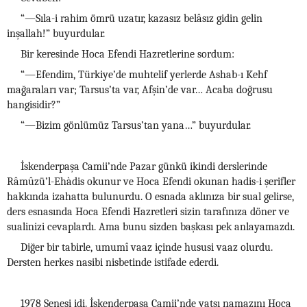
“—Sıla-i rahim ömrü uzatır, kazasız belâsız gidin gelin
inşallah!” buyurdular.
Bir keresinde Hoca Efendi Hazretlerine sordum:
“—Efendim, Türkiye’de muhtelif yerlerde Ashab-ı Kehf
mağaraları var; Tarsus’ta var, Afşin’de var… Acaba doğrusu
hangisidir?”
“—Bizim gönlümüz Tarsus’tan yana…” buyurdular.
İskenderpaşa Camii’nde Pazar günkü ikindi derslerinde
Râmûzü’l-Ehàdis okunur ve Hoca Efendi okunan hadis-i şerifler
hakkında izahatta bulunurdu. O esnada aklınıza bir sual gelirse,
ders esnasında Hoca Efendi Hazretleri sizin tarafınıza döner ve
sualinizi cevaplardı. Ama bunu sizden başkası pek anlayamazdı.
Diğer bir tabirle, umumî vaaz içinde hususi vaaz olurdu.
Dersten herkes nasibi nisbetinde istifade ederdi.
1978 Senesi idi. İskenderpaşa Camii’nde yatsı namazını Hoca