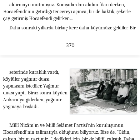
aldırmayı unutmuşuz. Komşulardan alalım filan derken,
Hocaefendi’nin getirdiği tencereyi açınca, bir de baktık, şekerle
çay getirmiş Hocaefendi gelirken...
Daha sonraki yıllarda birkaç kere daha köyümüze geldiler. Bir
370
seferinde kuraklık vardı,
köylüler yağmur duası
yapmasını istediler. Yağmur
duası yaptı. Biraz sonra köyden
Ankara’ya giderken, yağmur
yağmaya başladı.
Millî Nizâm’ın ve Millî Selâmet Partisi’nin kuruluşunun
Hocaefendi’nin talimatıyla olduğunu biliyoruz. Bize de, “Gidin,
çalışın, bizim partimiz...” dedikleri için, biz de bilfiil çalıştık. Daha