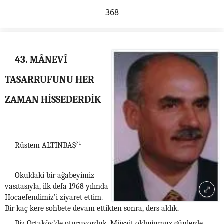
368
43. MÂNEVÎ
TASARRUFUNU HER
ZAMAN HİSSEDERDİK
71
Rüstem ALTINBAŞ
Okuldaki bir ağabeyimiz
vasıtasıyla, ilk defa 1968 yılında
Hocaefendimiz’i ziyaret ettim.
Bir kaç kere sohbete devam ettikten sonra, ders aldık.
Biz Ortaköy’de oturuyorduk. Müsait olduğumuz günlerde,