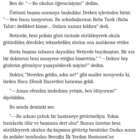
Ben de: “—Bu okulun öğrencisiyim!” dedim.
Üstümü başımı aramaya başladılar. Derken içlerinden birisi:
“—Ben bunu tanıyorum. Bu arkadaşlarının Baba Tarık (Baba
Tahir) dedikleri kimse… Onlara namaz kıldırır.” dedi.
Neticede, beni polisin gözü önünde sürükleyerek okula
götürdüler, dövdüler, tekmelediler, sözüm ona mahkeme ettiler.
Hatta başıma tabanca dayadılar. Neticede bayılmıştım. Bir ara
bir doktorun beni muayene ettiğini hissetttim.” “—Doktor bey
gözlerim görmüyor yaşayabilecek miyim?” dedim.
Doktor, “Nereden geldin, adın ne?” gibi sualler soruyordu ki,
birden Hoca Efendi Hazretleri hatırıma geldi.
“—Aman efendim imdadıma yetişin, ben ölüyorum!”
diyebildim.
Bu sırada deminki ses:
“—Bu adamı çabuk bir hastaneye götürmeliyiz. Yoksa
buralarda ölür ve başımıza dert olur.” Bunun üzerine beni
sürükleyerek okulun dış kapısına götürüp bıraktılar. Ondan sonra
da polisler tarafından Beyoğlu İlk Yardım Hastanesi’ne