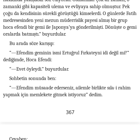
zamanki gibi kapasiteli ulema ve evliyaya sahip olmuştur. Pek
çoğu da kendisinin sürekli görüştüğü kimselerdi. O günlerde Fatih
medresesinden yeni mezun müderrislik payesi almış bir grup
hoca efendi bir gemi ile Japonya’ya gönderilmişti. Dönüşte o gemi
oralarda batmıştı.” buyurdular.
Bu arada söze karışıp:
“—Efendim geminin ismi Ertuğrul Fırkateyni idi değil mi?”
dediğimde, Hoca Efendi:
“—Evet öyleydi.” buyurdular.
Sohbetin sonunda ben:
“—Efendim müsaade ederseniz, ailemle birlikte sıla-i rahim
yapmak için memlekete gitmek istiyoruz” dedim.
367
Cevaben: