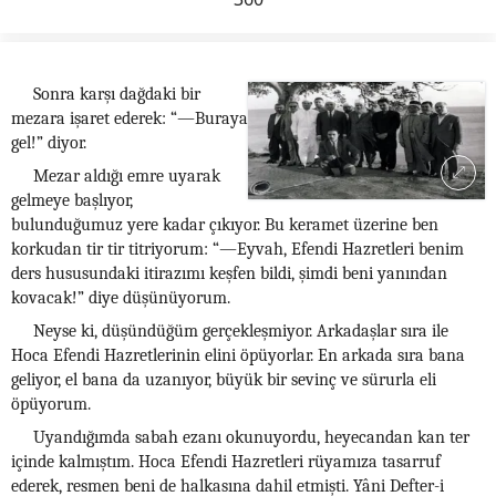
Sonra karşı dağdaki bir
mezara işaret ederek: “—Buraya
gel!” diyor.
Mezar aldığı emre uyarak
gelmeye başlıyor,
bulunduğumuz yere kadar çıkıyor. Bu keramet üzerine ben
korkudan tir tir titriyorum: “—Eyvah, Efendi Hazretleri benim
ders hususundaki itirazımı keşfen bildi, şimdi beni yanından
kovacak!” diye düşünüyorum.
Neyse ki, düşündüğüm gerçekleşmiyor. Arkadaşlar sıra ile
Hoca Efendi Hazretlerinin elini öpüyorlar. En arkada sıra bana
geliyor, el bana da uzanıyor, büyük bir sevinç ve sürurla eli
öpüyorum.
Uyandığımda sabah ezanı okunuyordu, heyecandan kan ter
içinde kalmıştım. Hoca Efendi Hazretleri rüyamıza tasarruf
ederek, resmen beni de halkasına dahil etmişti. Yâni Defter-i