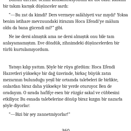
bir takım karışık düşünceler sardı:
“—Bu zat da kimdi? Ders vermeye salâhiyeti var mıydı? Yoksa
benim istihare mevzuundaki itirazım Hoca Efendi’ye mâlum
oldu da bana gücendi mi?” gibi.
Ne ise dersi almıştık ama ne dersi almıştık onu bile tam
anlayamamıştım. Eve döndük, zihnimdeki düşüncelerden bir
türlü kurtulamıyordum.
Yatsıyı kılıp yattım. Şöyle bir rüya gördüm: Hoca Efendi
Hazretleri yüksekçe bir dağ üzerinde, birkaç büyük zatın
mezarının bulunduğu yeşil bir ortamda talebeleri ile birlikte,
onlardan biraz daha yüksekçe bir yerde oturuyor. Ben de
oradayım. O sırada hafifçe esen bir rüzgâr sakal ve cübbesini
etkiliyor. Bu esnada talebelerine dönüp biraz kızgın bir nazarla
şöyle diyorlar:
“—Bizi bir şey zannetmiyorlar!”
360