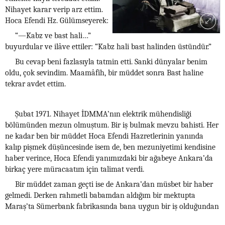
Nihayet karar verip arz ettim.
Hoca Efendi Hz. Gülümseyerek:
“—Kabz ve bast hali…”
buyurdular ve ilâve ettiler: “Kabz hali bast halinden üstündür.”
Bu cevap beni fazlasıyla tatmin etti. Sanki dünyalar benim
oldu, çok sevindim. Maamâfih, bir müddet sonra Bast haline
tekrar avdet ettim.
Şubat 1971. Nihayet İDMMA’nın elektrik mühendisliği
bölümünden mezun olmuştum. Bir iş bulmak mevzu bahisti. Her
ne kadar ben bir müddet Hoca Efendi Hazretlerinin yanında
kalıp pişmek düşüncesinde isem de, ben mezuniyetimi kendisine
haber verince, Hoca Efendi yanımızdaki bir ağabeye Ankara’da
birkaç yere müracaatım için talimat verdi.
Bir müddet zaman geçti ise de Ankara’dan müsbet bir haber
gelmedi. Derken rahmetli babamdan aldığım bir mektupta
Maraş’ta Sümerbank fabrikasında bana uygun bir iş olduğundan