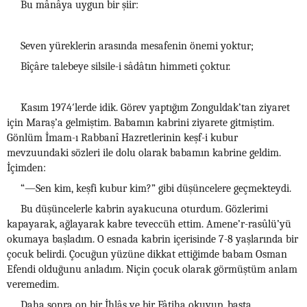
Bu mânâya uygun bir şiir:
Seven yüreklerin arasında mesafenin önemi yoktur;
Bîçâre talebeye silsile-i sâdâtın himmeti çoktur.
Kasım 1974′lerde idik. Görev yaptığım Zonguldak’tan ziyaret
için Maraş’a gelmiştim. Babamın kabrini ziyarete gitmiştim.
Gönlüm İmam-ı Rabbanî Hazretlerinin keşf-i kubur
mevzuundaki sözleri ile dolu olarak babamın kabrine geldim.
İçimden:
“—Sen kim, keşfi kubur kim?” gibi düşüncelere geçmekteydi.
Bu düşüncelerle kabrin ayakucuna oturdum. Gözlerimi
kapayarak, ağlayarak kabre teveccüh ettim. Amene’r-rasûlü’yü
okumaya başladım. O esnada kabrin içerisinde 7-8 yaşlarında bir
çocuk belirdi. Çocuğun yüzüne dikkat ettiğimde babam Osman
Efendi olduğunu anladım. Niçin çocuk olarak görmüştüm anlam
veremedim.
Daha sonra on bir İhlâs ve bir Fâtiha okuyup, başta