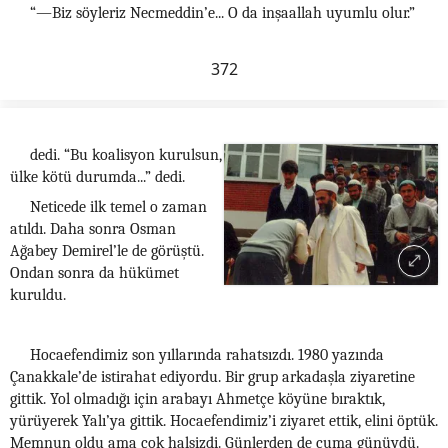
“—Biz söyleriz Necmeddin’e... O da inşaallah uyumlu olur.”
372
dedi. “Bu koalisyon kurulsun,
ülke kötü durumda...” dedi.
Neticede ilk temel o zaman
atıldı. Daha sonra Osman
Ağabey Demirel’le de görüştü.
Ondan sonra da hükümet
kuruldu.
Hocaefendimiz son yıllarında rahatsızdı. 1980 yazında
Çanakkale’de istirahat ediyordu. Bir grup arkadaşla ziyaretine
gittik. Yol olmadığı için arabayı Ahmetçe köyüne bıraktık,
yürüyerek Yalı’ya gittik. Hocaefendimiz’i ziyaret ettik, elini öptük.
Memnun oldu ama çok halsizdi. Günlerden de cuma günüydü.