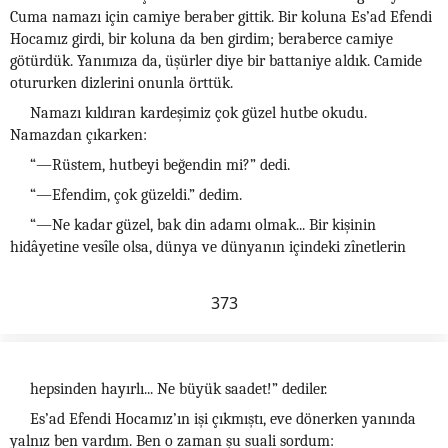
Cuma namazı için camiye beraber gittik. Bir koluna Es’ad Efendi
Hocamız girdi, bir koluna da ben girdim; beraberce camiye
götürdük. Yanımıza da, üşürler diye bir battaniye aldık. Camide
otururken dizlerini onunla örttük.
Namazı kıldıran kardeşimiz çok güzel hutbe okudu.
Namazdan çıkarken:
“—Rüstem, hutbeyi beğendin mi?” dedi.
“—Efendim, çok güzeldi.” dedim.
“—Ne kadar güzel, bak din adamı olmak... Bir kişinin
hidâyetine vesîle olsa, dünya ve dünyanın içindeki zînetlerin
373
hepsinden hayırlı... Ne büyük saadet!” dediler.
Es’ad Efendi Hocamız’ın işi çıkmıştı, eve dönerken yanında
yalnız ben vardım. Ben o zaman şu suali sordum: