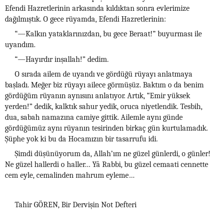
Efendi Hazretlerinin arkasında kıldıktan sonra evlerimize
dağılmıştık. O gece rüyamda, Efendi Hazretlerinin:
“—Kalkın yataklarınızdan, bu gece Beraat!” buyurması ile
uyandım.
“—Hayırdır inşallah!” dedim.
O sırada ailem de uyandı ve gördüğü rüyayı anlatmaya
başladı. Meğer biz rüyayı ailece görmüşüz. Baktım o da benim
gördüğüm rüyanın aynısını anlatıyor. Artık, “Emir yüksek
yerden!” dedik, kalktık sahur yedik, oruca niyetlendik. Tesbih,
dua, sabah namazına camiye gittik. Ailemle aynı günde
gördüğümüz aynı rüyanın tesirinden birkaç gün kurtulamadık.
Şüphe yok ki bu da Hocamızın bir tasarrufu idi.
Şimdi düşünüyorum da, Allah’ım ne güzel günlerdi, o günler!
Ne güzel hallerdi o haller… Yâ Rabbi, bu güzel cemaati cennette
cem eyle, cemalinden mahrum eyleme…
Tahir GÖREN, Bir Dervişin Not Defteri