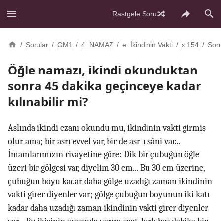
Rastgele Soru
/
Sorular
/
GM1
/
4. NAMAZ
/
e. İkindinin Vakti
/
s.154
/
Sor
Öğle namazı, ikindi okunduktan
sonra 45 dakika geçinceye kadar
kılınabilir mi?
Aslında ikindi ezanı okundu mu, ikindinin vakti girmiş
olur ama; bir asrı evvel var, bir de asr-ı sâni var...
İmamlarımızın rivayetine göre: Dik bir çubuğun öğle
üzeri bir gölgesi var, diyelim 30 cm... Bu 30 cm üzerine,
çubuğun boyu kadar daha gölge uzadığı zaman ikindinin
vakti girer diyenler var; gölge çubuğun boyunun iki katı
kadar daha uzadığı zaman ikindinin vakti girer diyenler