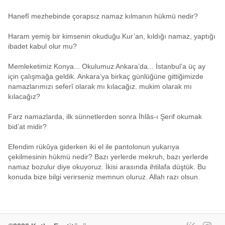
Hanefî mezhebinde çorapsız namaz kılmanın hükmü nedir?
Haram yemiş bir kimsenin okuduğu Kur’an, kıldığı namaz, yaptığı
ibadet kabul olur mu?
Memleketimiz Konya... Okulumuz Ankara’da... İstanbul’a üç ay
için çalışmağa geldik. Ankara’ya birkaç günlüğüne gittiğimizde
namazlarımızı seferî olarak mı kılacağız. mukim olarak mı
kılacağız?
Farz namazlarda, ilk sünnetlerden sonra İhlâs-ı Şerif okumak
bid’at midir?
Efendim rükûya giderken iki el ile pantolonun yukarıya
çekilmesinin hükmü nedir? Bazı yerlerde mekruh, bazı yerlerde
namaz bozulur diye okuyoruz. İkisi arasında ihtilafa düştük. Bu
konuda bize bilgi verirseniz memnun oluruz. Allah razı olsun.