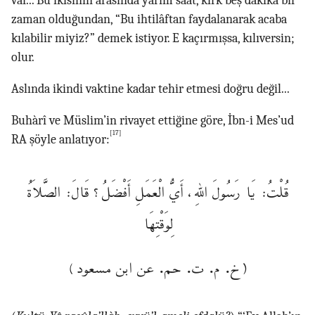
var... Bu ikisinin arasında yarım saat, kırk beş dakika bir
zaman olduğundan, “Bu ihtilâftan faydalanarak acaba
kılabilir miyiz?” demek istiyor. E kaçırmışsa, kılıversin;
olur.
Aslında ikindi vaktine kadar tehir etmesi doğru değil...
Buhàrî ve Müslim’in rivayet ettiğine göre, İbn-i Mes’ud
[17]
RA şöyle anlatıyor:
قُلْتُ: يَا رَسُولَ اللهِ، أَيُّ الْعَمَلِ أَفْضَلُ؟ قَالَ: الصَّلاَةُ
لِوَقْتِهَا
(خ. م. ت. حم. عن ابن مسعود)