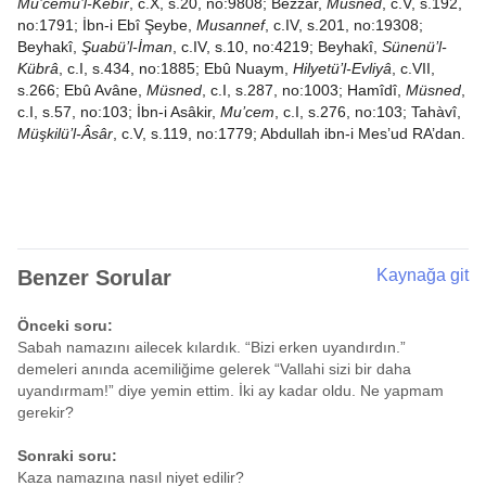
Mu’cemü’l-Kebîr
, c.X, s.20, no:9808; Bezzâr,
Müsned
, c.V, s.192,
no:1791; İbn-i Ebî Şeybe,
Musannef
, c.IV, s.201, no:19308;
Beyhakî,
Şuabü’l-İman
, c.IV, s.10, no:4219; Beyhakî,
Sünenü’l-
Kübrâ
, c.I, s.434, no:1885; Ebû Nuaym,
Hilyetü’l-Evliyâ
, c.VII,
s.266; Ebû Avâne,
Müsned
, c.I, s.287, no:1003; Hamîdî,
Müsned
,
c.I, s.57, no:103; İbn-i Asâkir,
Mu’cem
, c.I, s.276, no:103; Tahàvî,
Müşkilü’l-Âsâr
, c.V, s.119, no:1779; Abdullah ibn-i Mes’ud RA’dan.
Benzer Sorular
Kaynağa git
Önceki soru:
Sabah namazını ailecek kılardık. “Bizi erken uyandırdın.”
demeleri anında acemiliğime gelerek “Vallahi sizi bir daha
uyandırmam!” diye yemin ettim. İki ay kadar oldu. Ne yapmam
gerekir?
Sonraki soru:
Kaza namazına nasıl niyet edilir?