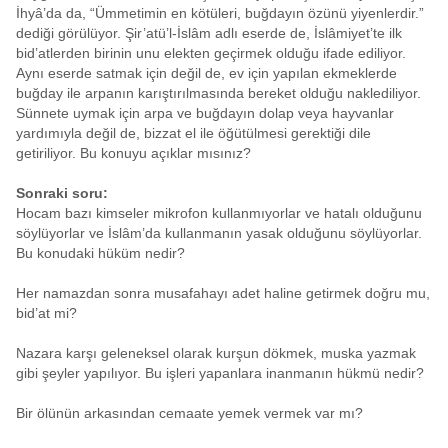
İhyâ’da da, “Ümmetimin en kötüleri, buğdayın özünü yiyenlerdir.”
dediği görülüyor. Şir’atü’l-İslâm adlı eserde de, İslâmiyet’te ilk
bid’atlerden birinin unu elekten geçirmek olduğu ifade ediliyor.
Aynı eserde satmak için değil de, ev için yapılan ekmeklerde
buğday ile arpanın karıştırılmasında bereket olduğu naklediliyor.
Sünnete uymak için arpa ve buğdayın dolap veya hayvanlar
yardımıyla değil de, bizzat el ile öğütülmesi gerektiği dile
getiriliyor. Bu konuyu açıklar mısınız?
Sonraki soru:
Hocam bazı kimseler mikrofon kullanmıyorlar ve hatalı olduğunu
söylüyorlar ve İslâm’da kullanmanın yasak olduğunu söylüyorlar.
Bu konudaki hüküm nedir?
Her namazdan sonra musafahayı adet haline getirmek doğru mu,
bid’at mi?
Nazara karşı geleneksel olarak kurşun dökmek, muska yazmak
gibi şeyler yapılıyor. Bu işleri yapanlara inanmanın hükmü nedir?
Bir ölünün arkasından cemaate yemek vermek var mı?