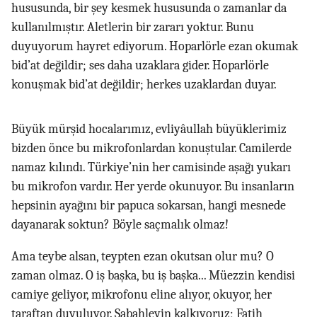
hususunda, bir şey kesmek hususunda o zamanlar da
kullanılmıştır. Aletlerin bir zararı yoktur. Bunu
duyuyorum hayret ediyorum. Hoparlörle ezan okumak
bid’at değildir; ses daha uzaklara gider. Hoparlörle
konuşmak bid’at değildir; herkes uzaklardan duyar.
Büyük mürşid hocalarımız, evliyâullah büyüklerimiz
bizden önce bu mikrofonlardan konuştular. Camilerde
namaz kılındı. Türkiye’nin her camisinde aşağı yukarı
bu mikrofon vardır. Her yerde okunuyor. Bu insanların
hepsinin ayağını bir papuca sokarsan, hangi mesnede
dayanarak soktun? Böyle saçmalık olmaz!
Ama teybe alsan, teypten ezan okutsan olur mu? O
zaman olmaz. O iş başka, bu iş başka... Müezzin kendisi
camiye geliyor, mikrofonu eline alıyor, okuyor, her
taraftan duyuluyor. Sabahleyin kalkıyoruz; Fatih