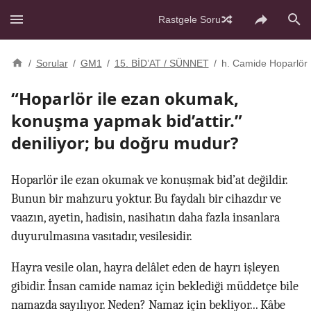
Rastgele Soru
/
Sorular
/
GM1
/
15. BİD’AT / SÜNNET
/
h. Camide Hoparlör
“Hoparlör ile ezan okumak,
konuşma yapmak bid’attir.”
deniliyor; bu doğru mudur?
Hoparlör ile ezan okumak ve konuşmak bid’at değildir.
Bunun bir mahzuru yoktur. Bu faydalı bir cihazdır ve
vaazın, ayetin, hadisin, nasihatın daha fazla insanlara
duyurulmasına vasıtadır, vesilesidir.
Hayra vesile olan, hayra delâlet eden de hayrı işleyen
gibidir. İnsan camide namaz için beklediği müddetçe bile
namazda sayılıyor. Neden? Namaz için bekliyor... Kâbe