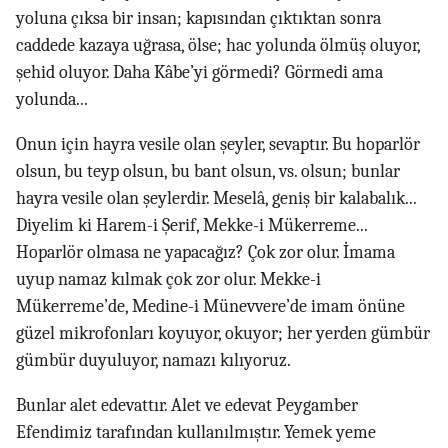
yoluna çıksa bir insan; kapısından çıktıktan sonra
caddede kazaya uğrasa, ölse; hac yolunda ölmüş oluyor,
şehid oluyor. Daha Kâbe’yi görmedi? Görmedi ama
yolunda...
Onun için hayra vesile olan şeyler, sevaptır. Bu hoparlör
olsun, bu teyp olsun, bu bant olsun, vs. olsun; bunlar
hayra vesile olan şeylerdir. Meselâ, geniş bir kalabalık...
Diyelim ki Harem-i Şerif, Mekke-i Mükerreme...
Hoparlör olmasa ne yapacağız? Çok zor olur. İmama
uyup namaz kılmak çok zor olur. Mekke-i
Mükerreme’de, Medine-i Münevvere’de imam önüne
güzel mikrofonları koyuyor, okuyor; her yerden gümbür
gümbür duyuluyor, namazı kılıyoruz.
Bunlar alet edevattır. Alet ve edevat Peygamber
Efendimiz tarafından kullanılmıştır. Yemek yeme