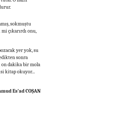
durur.
lamış, sokmuştu
i mi çıkarırdı onu,
 bozacak yer yok, su
yedikten sonra
en on dakika bir mola
si kitap okuyor...
ahmud Es’ad COŞAN