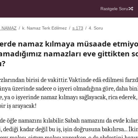
Rastgele Soru
. NAMAZ
/
k. Namaz Terk Edilmez
/
s.173
/
4. Soru
 yerde namaz kılmaya müsaade etmiyo
amadığımız namazları eve gittikten s
u?
arından birisi de vakittir. Vaktinde edâ edilmesi farzdı
nya üzerinde sadece o işyeri olmadığına göre, daha bin
e, ya o işyerinde namaz kılmayı sağlayacak, rica ederek,
ir iş arayacak!
nde öğle namazını kılabilir. Sabah namazını da evde kılar.
, dediği kadar değil bu iş, işin doğrusuna bakılırsa... İ
 çay molası, sigara molası yaparken, o da abdestini hazır 