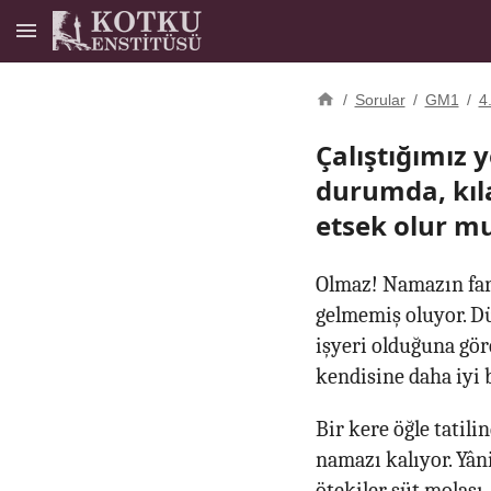
/
Sorular
/
GM1
/
4
Çalıştığımız
durumda, kıl
etsek olur m
Olmaz! Namazın farzl
gelmemiş oluyor. Dü
işyeri olduğuna gör
kendisine daha iyi b
Bir kere öğle tatili
namazı kalıyor. Yâni
ötekiler süt molası,