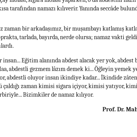
kısa tarafından namazı kılıverir. Yanında seccâde bulun
miz zaman bir arkadaşımız, bir muşambayı katlamış kat
oprakta, tarlada, bayırda, nerde olursa; namaz vakti geld
lardı.
r insan... Eğitim alanında abdest alacak yer yok, abdest
Haa, abdestli gezmem lâzım demek ki... Öğleyin yemek 
yor, abdestli oluyor insan ikindiye kadar... İkindide zât
çaldığı zaman kimisi sigara içiyor, kimisi yatıyor, kimi
biriyle... Bizimkiler de namaz kılıyor.
Prof. Dr. M