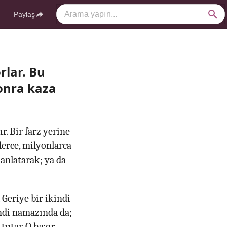
Paylaş
rlar. Bu
onra kaza
r. Bir farz yerine
lerce, milyonlarca
 anlatarak; ya da
 Geriye bir ikindi
kindi namazında da;
tutar. O hazır