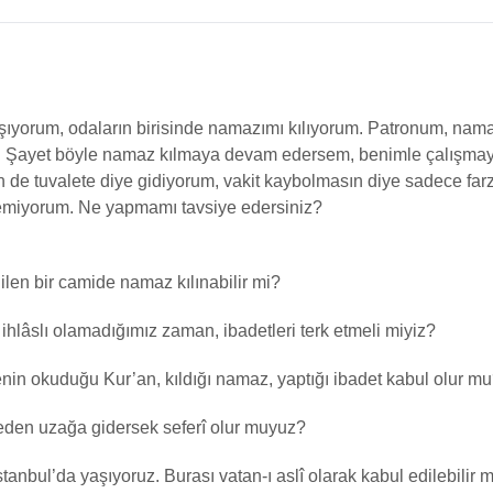
ıyorum, odaların birisinde namazımı kılıyorum. Patronum, namaz
. Şayet böyle namaz kılmaya devam edersem, benimle çalışmay
n de tuvalete diye gidiyorum, vakit kaybolmasın diye sadece farzl
temiyorum. Ne yapmamı tavsiye edersiniz?
ilen bir camide namaz kılınabilir mi?
ihlâslı olamadığımız zaman, ibadetleri terk etmeli miyiz?
in okuduğu Kur’an, kıldığı namaz, yaptığı ibadet kabul olur m
reden uzağa gidersek seferî olur muyuz?
anbul’da yaşıyoruz. Burası vatan-ı aslî olarak kabul edilebilir mi