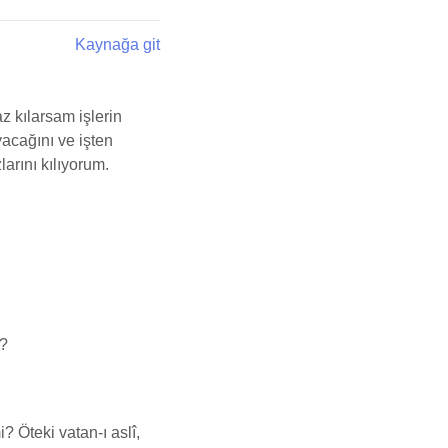
Kaynağa git
 kılarsam işlerin
acağını ve işten
arını kılıyorum.
u?
? Öteki vatan-ı aslî,