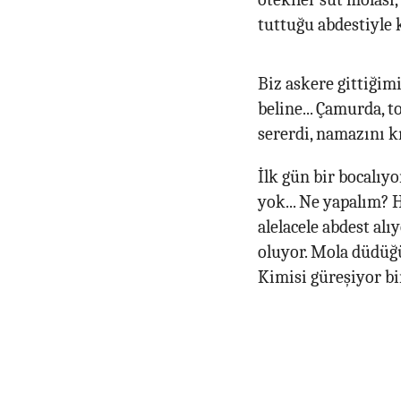
tuttuğu abdestiyle 
Biz askere gittiği
beline... Çamurda, t
sererdi, namazını kı
İlk gün bir bocalıyo
yok... Ne yapalım? 
alelacele abdest alı
oluyor. Mola düdüğü 
Kimisi güreşiyor bir