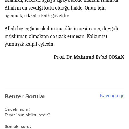
ıslanırdı, secdede ağlaya ağlaya secde mahalli ıslanırdı.
Allah’ın en sevdiği kulu olduğu halde. Onun için
ağlamak, rikkat-i kalb güzeldir.
Allah bizi ağlatacak duruma düşürmesin ama, duygulu
müslüman olmaktan da uzak etmesin. Kalbimizi
yumuşak kalpli eylesin.
Prof. Dr. Mahmud Es’ad COŞAN
Benzer Sorular
Kaynağa git
Önceki soru:
Tevâzùnun ölçüsü nedir?
Sonraki soru: