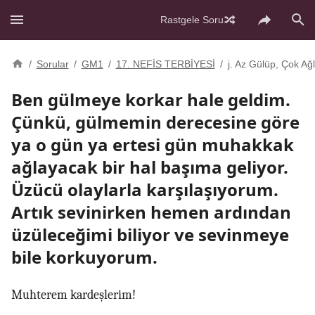
Rastgele Soru
/
Sorular
/
GM1
/
17. NEFİS TERBİYESİ
/
j. Az Gülüp, Çok A
Ben gülmeye korkar hale geldim.
Çünkü, gülmemin derecesine göre
ya o gün ya ertesi gün muhakkak
ağlayacak bir hal başıma geliyor.
Üzücü olaylarla karşılaşıyorum.
Artık sevinirken hemen ardından
üzüleceğimi biliyor ve sevinmeye
bile korkuyorum.
Muhterem kardeşlerim!