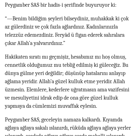
Peygamber SAS bir hadis-i şerifinde buyuruyor ki:
“—Benim bildiğim şeyleri bilseydiniz, muhakkak ki çok
az gülerdiniz ve çok fazla ağlardınız. Kadınlarınızla
telezzüz edemezdiniz. Feryâd ü figan ederek sahralara
çıkar Allah’a yalvarırdınız.”
Hakikaten sıratı mı geçmişiz, hesabımız mı hoş olmuş,
cennetlik olduğumuz mu tebliğ edilmiş ki güleceğiz. Bu
dünya gülme yeri değildir; düşünüp hatalarını anlayıp
ağlama yeridir. Allah’a güzel kulluk etme yeridir. Allah
üzmesin. Elemlere, kederlere uğratmasın ama vazifesini
ve mesuliyetini idrak edip de ona göre güzel kulluk
yapmaya da cümlemizi muvaffak eylesin.
Peygamber SAS, geceleyin namaza kalkardı. Kıyamda
ağlaya ağlaya sakalı ıslanırdı, rükûda ağlaya ağlaya yerler