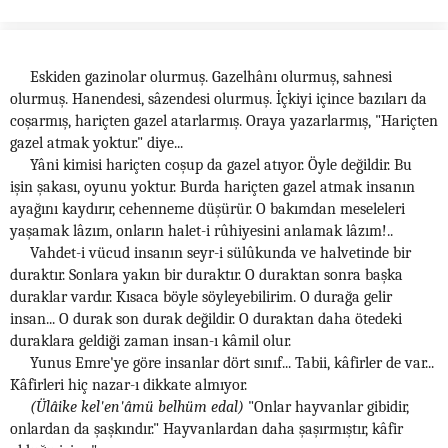
Eskiden gazinolar olurmuş. Gazelhânı olurmuş, sahnesi
olurmuş. Hanendesi, sâzendesi olurmuş. İçkiyi içince bazıları da
coşarmış, hariçten gazel atarlarmış. Oraya yazarlarmış, "Hariçten
gazel atmak yoktur." diye...
Yâni kimisi hariçten coşup da gazel atıyor. Öyle değildir. Bu
işin şakası, oyunu yoktur. Burda hariçten gazel atmak insanın
ayağını kaydırır, cehenneme düşürür. O bakımdan meseleleri
yaşamak lâzım, onların halet-i rûhiyesini anlamak lâzım!..
Vahdet-i vücud insanın seyr-i sülûkunda ve halvetinde bir
duraktır. Sonlara yakın bir duraktır. O duraktan sonra başka
duraklar vardır. Kısaca böyle söyleyebilirim. O durağa gelir
insan... O durak son durak değildir. O duraktan daha ötedeki
duraklara geldiği zaman insan-ı kâmil olur.
Yunus Emre'ye göre insanlar dört sınıf... Tabii, kâfirler de var...
Kâfirleri hiç nazar-ı dikkate almıyor.
(Ülâike kel'en'âmü belhüm edal)
"Onlar hayvanlar gibidir,
onlardan da şaşkındır." Hayvanlardan daha şaşırmıştır, kâfir