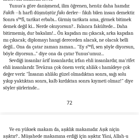
Yunus'a göre danişmend, ilim öğrenen, henüz daha hamdır.
Fakîh
--h harfi düşmüştür
fakı
derler-- fıkıh bilen insan demektir.
Sonra s™fî, tarikat erbabı... Girmiş tarikata ama, girmek bitimek
demek değil ki... Nerde okuyorsun?.. Falanca fakültede... Daha
bitirmemiş, dur bakalım!... Ön kapıdan mı çıkacak, arka kapıdan
mı çıkacak; diplomayı hangi dereceden alacak, ne olacak belli
değil... Ona da çatar zaman zaman... "Ey s™fî, sen şöyle diyorsun,
böyle diyorsun..." diye ona da çatar Yunus'umuz...
Sevdiği insanlar ârif insanlardır, irfan ehli insanlardır, ma'rifet
ehli insanlarıdr. Tevâzua çok önem verir, ahlâk-ı hamîdeye çok
değer verir. "İnsanın ahlâkı güzel olmadıktan sonra, sağı solu
yıkıp yaktıktan sonra, kalb kırdıktan sonra kıymeti olmaz!" diye
söyler şiirlerinde...
72
Ve en yüksek makam da, aşıklık makamıdır. Aşık niçin
aşıktır?.. Müşahede makamına erdiği için aşıktır. Yâni, Allah-u