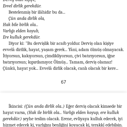
Evvel dirlik gerekdür.
Bestelenmiş bir ilâhidir bu da...
Çün anda dirlik ola,
Hak bile birlik ola...
Varlığı elden koyub,
Ere kulluk gerekdür.
Diyor ki: "Bu dervişlik bir acaib yoldur. Derviş olan kişiye
evvelâ dirilik, hayat, yaşam gerek... Yâni, adam ölmüş olmayacak.
İtiyorsun, kakıyorsun, çimdikliyorsun, çivi batırıyorsun, iğne
batırıyorsun; kıpırdamıyor. Ölmüş... Tamam, derviş olamaz!
Çünkü, hayat yok... Evvelâ dirlik olacak, canlı olacak bir kere...
67
İkincisi:
(Çün anda dirlik ola..)
Eğer derviş olacak kimsede bir
hayat varsa,
(Hak ile birlik ola... Varlığı elden koyup, ere kulluk
gerekdür.)
şeyhe teslim olacak. Erene, evliyaya kulluk edecek, iyi
hizmet edecek ki, varlığını benliğini koyacak ki, terakkî edebilsin.