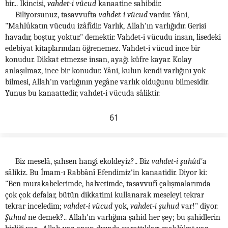
bir... İkincisi,
vahdet-i vücud
kanaatine sahibdir.
Biliyorsunuz, tasavvufta
vahdet-i vücud
vardır. Yâni,
"Mahlûkatın vücudu izâfîdir. Varlık, Allah'ın varlığıdır. Gerisi
havadır, boştur, yoktur." demektir. Vahdet-i vücudu insan, lisedeki
edebiyat kitaplarından öğrenemez. Vahdet-i vücud ince bir
konudur. Dikkat etmezse insan, ayağı küfre kayar. Kolay
anlaşılmaz, ince bir konudur. Yâni, kulun kendi varlığını yok
bilmesi, Allah'ın varlığının yegâne varlık olduğunu bilmesidir.
Yunus bu kanaattedir, vahdet-i vücuda sâliktir.
61
Biz meselâ, şahsen hangi ekoldeyiz?.. Biz
vahdet-i şuhûd'
a
sâlikiz. Bu İmam-ı Rabbânî Efendimiz'in kanaatidir. Diyor ki:
"Ben murakabelerimde, halvetimde, tasavvufî çalışmalarımda
çok çok defalar, bütün dikkatimi kullanarak meseleyi tekrar
tekrar inceledim;
vahdet-i vücud
yok,
vahdet-i şuhud
var!" diyor.
Şuhud
ne demek?.. Allah'ın varlığına şahid her şey; bu şahidlerin