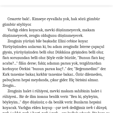
Cesarete bak!.. Kimseye eyvallahı yok, hak sözü gümbür
gümbür söylüyor.
Varlığı elden koyacak, mevki düşünmeyecek, makam
düşünmeyecek, zengin olduğunu düşünmeyecek.
Zenginin yürüşü bile başkadır. Elini cebine koyar.
Yürüyüşünden anlarsın ki, bu adam zengindir. İsterse çapaçul
giysin, yürüyüşünden belli olur. Dükkâna girişinden belli olur,
fiatı soruşundan belli olur. Şöyle ezile büzüle, "Bunun fiatı kaç
acaba?..." filân derse; fakir, adamın parası yok, tezgâhtardan
korkuyor. Ötekisi "bunun parası kaç?.." der, "Beğenmedim!" der.
Kırk tanesine bakar, kırkbir tanesine bakar... Özür dilemeden,
pabuçların hepsi meydanda, çıkar gider. Hiç birisini almaz.
Zengin...
Zenginin halet-i rûhiyesi, mevki makam sahibinin halet-i
rûhiyesi... Bir de ilim insana benlik verir. "Ben ki, şöyleyim,
böyleyim..." diye düşünür, o da benlik verir. Bunların hepsini
koyacak. Varlığın elden koyup --
çar terk
dediğimiz
terk-i dünyâ,