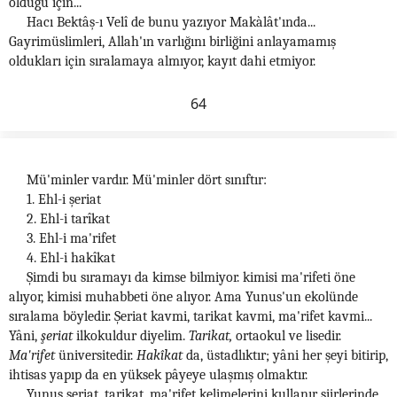
olduğu için..."
Hacı Bektâş-ı Velî de bunu yazıyor Makàlât'ında...
Gayrimüslimleri, Allah'ın varlığını birliğini anlayamamış
oldukları için sıralamaya almıyor, kayıt dahi etmiyor.
64
Mü'minler vardır. Mü'minler dört sınıftır:
1. Ehl-i şeriat
2. Ehl-i tarîkat
3. Ehl-i ma'rifet
4. Ehl-i hakîkat
Şimdi bu sıramayı da kimse bilmiyor. kimisi ma'rifeti öne
alıyor, kimisi muhabbeti öne alıyor. Ama Yunus'un ekolünde
sıralama böyledir. Şeriat kavmi, tarikat kavmi, ma'rifet kavmi...
Yâni,
şeriat
ilkokuldur diyelim.
Tarikat,
ortaokul ve lisedir.
Ma'rifet
üniversitedir.
Hakîkat
da, üstadlıktır; yâni her şeyi bitirip,
ihtisas yapıp da en yüksek pâyeye ulaşmış olmaktır.
Yunus şeriat, tarikat, ma'rifet kelimelerini kullanır şiirlerinde...