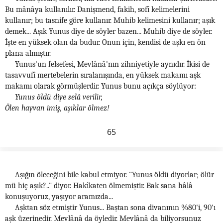
Bu mânâya kullanılır. Danişmend, fakih, sofî kelimelerini
kullanır; bu tasnife göre kullanır. Muhib kelimesini kullanır; aşık
demek... Aşık Yunus diye de söyler bazen... Muhib diye de söyler.
İşte en yüksek olan da budur. Onun için, kendisi de aşkı en ön
plana almıştır.
Yunus'un felsefesi, Mevlânâ'nın zihniyetiyle aynıdır. İkisi de
tasavvufî mertebelerin sıralanışında, en yüksek makamı aşk
makamı olarak görmüşlerdir. Yunus bunu açıkça söylüyor:
Yunus öldü diye selâ verilir,
Ölen hayvan imiş, aşıklar ölmez!
65
Aşığın öleceğini bile kabul etmiyor. "Yunus öldü diyorlar; ölür
mü hiç aşık?.." diyor. Hakîkaten ölmemiştir. Bak sana hâlâ
konuşuyoruz, yaşıyor aramızda...
Aşktan söz etmiştir Yunus... Baştan sona divanının %80'i, 90'ı
aşk üzerinedir. Mevlânâ da öyledir. Mevlânâ da biliyorsunuz