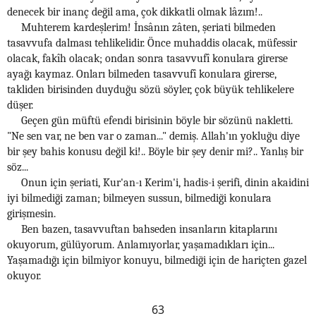
denecek bir inanç değil ama, çok dikkatli olmak lâzım!..
Muhterem kardeşlerim! İnsânın zâten, şeriati bilmeden
tasavvufa dalması tehlikelidir. Önce muhaddis olacak, müfessir
olacak, fakîh olacak; ondan sonra tasavvufî konulara girerse
ayağı kaymaz. Onları bilmeden tasavvufî konulara girerse,
takliden birisinden duyduğu sözü söyler, çok büyük tehlikelere
düşer.
Geçen gün müftü efendi birisinin böyle bir sözünü nakletti.
"Ne sen var, ne ben var o zaman..." demiş. Allah'ın yokluğu diye
bir şey bahis konusu değil ki!.. Böyle bir şey denir mi?.. Yanlış bir
söz...
Onun için şeriati, Kur'an-ı Kerim'i, hadis-i şerifi, dinin akaidini
iyi bilmediği zaman; bilmeyen sussun, bilmediği konulara
girişmesin.
Ben bazen, tasavvuftan bahseden insanların kitaplarını
okuyorum, gülüyorum. Anlamıyorlar, yaşamadıkları için...
Yaşamadığı için bilmiyor konuyu, bilmediği için de hariçten gazel
okuyor.
63