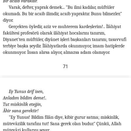
Bir acaib varakdır.
Varak, defter, yaprak demek... "Bu ilmi kadılar, müftüler
okumadı. Bu bir acaib ilimdir, acaib yapraktır. Bunu bilmezler."
diyor.
Gerçekten öyledir, aziz ve muhterem kardeşlerim!.. İlâhiyat
fakültesi profesörü olarak ilâhiyat hocalarını tanırım,
Diyanet'ten müftüler, diyânet işleri başkanları tanırım; tasavvufî
terbiye başka şeydir. İlâhiyatlarda okunmuyor, imam-hatiplerde
okunmuyor. İnsan alırsa alıyor, almazsa adam olamıyor.
71
Ey Yunus ârif isen,
Anladım bildim deme!..
Tut miskinlik eteğin,
Âhir sana gerektir!
"Ey Yunus! Bildim filân diye, kibir gurur satma; miskinlik,
mütevâzilik tarafını tut! Sana gerek olan budur." Çünkü, Allah
mütevâzi kullarını sever.