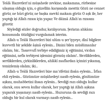
Teâlâ Hazretleri'ni müşahede zevkine, makamına, rütbesine
ulaşmış olduğu için, o güzelliin karşısında mesttir. Gözü ne cennet
görür, ne hûri görür, ne başka mevkî makam görür. O aşk ile, her
yaptığı işi Allah rızası için yapar. Ve dâimâ Allah'ın rızasını
gözetir.
Söylediği sözler doğrudur, katılıyorum. Şeriatın ahkâmı
konusunda titizliğini vurgulamak isterim.
Allah-u Teâlâ Hazretleri bizi ulûm-u şer'iyyeye, dînî bilgilere
kuvvetli bir şekilde âşinâ eylesin... Dinini bilen müslümanlar
olalım; bir... Tasavvufî terbiye edidiğimiz iç eğitimini, vicdan
eğitimini, nefis terbiyesi işlemini görmüş olalım!.. Sivriliklerden,
sertliklerden, çirkinliklerden, ahlâkî zaaflardan içimizi yıkamış,
temizlemiş olalım; iki...
Allah-u Teâlâ Hazretleri bize ma'rifetini ihsân eylesin... İrfan
ehli eylesin... Gözümüze müşâhedeyi nasib eylesin, gönlümüze
aşkını, muhabbetini ihsan eylesin... Sevdiği razı olduğu kullar
olarak, onu seven kullar olarak, her yaptığı işi Allah aşkına
yaparak yaşamayı nasib eylesin... Huzuruna da sevdiği razı
olduğu bir kul olarak varmayı nasib eylesin...