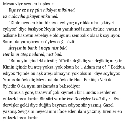
Mesnevîye şeyden başlıyor:
Bişnev ez ney çün hikâyet mîküned,
Ez cüdâyîhâ şikâyet mîküned.
"Dinle neyden kim hikâyet eyliyor; ayrılıklardan şikâyet
eyliyor." diye başlıyor. Neyin bu yanık sedâsının özüne, vatan-ı
aslîsine hasretin sebebiyle olduğunu sembolik olarak söylüyor.
Sonra da yapıştırıyor söyleyeceği sözü:
Âteşest in bank-i nâyu nîst bâd,
Her ki in âteş nedâred, nîst bâd.
"Bu neyin içindeki ateştir; üfürük değildir, yel değildir, ateştir.
Kimin içinde bu ateş yoksa, yok olsun be!.. Adam mı o?.." Beddua
ediyor. "İçinde bu aşk ateşi olmayan yok olsun!" diye söylüyor.
Yunus da öyledir, Mevlânâ da öyledir. Hacı Bektâş-ı Velî de
öyledir. O da aynı makamdan bahsediyor.
Yunus'a göre, tasavvuf çok kıymetli bir ilimdir. Erenler en
yüksek insanlardır. Bir şiiri vardır
Eve Dervişler Geldi
diye... Eve
dervişler geldi diye düğün bayram ediyor, şiir yazmış. Gazel
yazmış. Sevgisini heyecanını ifade eden ilâhi yazmış. Erenler en
yüksek insanlardır.