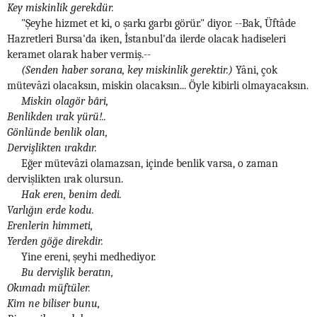
Key miskinlik gerekdür.
"Şeyhe hizmet et ki, o şarkı garbı görür." diyor. --Bak, Üftâde
Hazretleri Bursa'da iken, İstanbul'da ilerde olacak hadiseleri
keramet olarak haber vermiş.--
(Senden haber sorana, key miskinlik gerektir.)
Yâni, çok
mütevâzi olacaksın, miskin olacaksın... Öyle kibirli olmayacaksın.
Miskin olagör bâri,
Benlikden ırak yürü!..
Gönlünde benlik olan,
Dervişlikten ırakdır.
Eğer mütevâzi olamazsan, içinde benlik varsa, o zaman
dervişlikten ırak olursun.
Hak eren, benim dedi.
Varlığın erde kodu.
Erenlerin himmeti,
Yerden göğe direkdir.
Yine ereni, şeyhi medhediyor.
Bu dervişlik beratın,
Okımadı müftüler.
Kim ne biliser bunu,