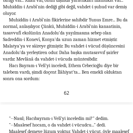
birliği var... Allah var, onun dışında yarattıkları mahlûkat var...
Muhiddin-i Arabî'nin dediği gibi değil, vahdet-i şuhud var demiş
oluyor.
Muhiddin-i Arabî'nin fikirlerine sahibdir Yunus Emre... Bu da
normal, anlaşılıyor. Çünkü, Muhiddin-i Arabî'nin kanaatinin,
tasavvufî ekolünün Anadolu'da yayılmasına sebep olan
Sadreddin-i Konevî, Konya'da uzun zaman hizmet etmiştir.
Malatya'ya ve sâireye gitmiştir. Bu vahdet-i vücud düşüncesini
Anadolu'da yerleştiren odur. Daha başka mutasavvıf şairler
vardır. Mevlânâ da vahdet-i vücuda müntesibdir.
Hacı Bayram-ı Velî'yi inceledi, Ethem Cebecioğlu diye bir
talebem vardı, şimdi doçent İlâhiyat'ta... Ben emekli olduktan
sonra ona sordum:
62
"--Nasıl; Hacıbayram-ı Velî'yi inceledin mi?" dedim.
"--Maalesef hocam, o da vahdet-i vücudcu..." dedi.
Maalesef demeye lüzum yoktur. Vahdet-i vücut, öyle maalesef