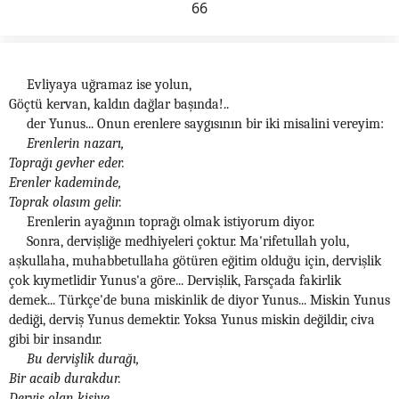
66
Evliyaya uğramaz ise yolun,
Göçtü kervan, kaldın dağlar başında!..
der Yunus... Onun erenlere saygısının bir iki misalini vereyim:
Erenlerin nazarı,
Toprağı gevher eder.
Erenler kademinde,
Toprak olasım gelir.
Erenlerin ayağının toprağı olmak istiyorum diyor.
Sonra, dervişliğe medhiyeleri çoktur. Ma'rifetullah yolu,
aşkullaha, muhabbetullaha götüren eğitim olduğu için, dervişlik
çok kıymetlidir Yunus'a göre... Dervişlik, Farsçada fakirlik
demek... Türkçe'de buna miskinlik de diyor Yunus... Miskin Yunus
dediği, derviş Yunus demektir. Yoksa Yunus miskin değildir, civa
gibi bir insandır.
Bu dervişlik durağı,
Bir acaib durakdur.
Derviş olan kişiye,