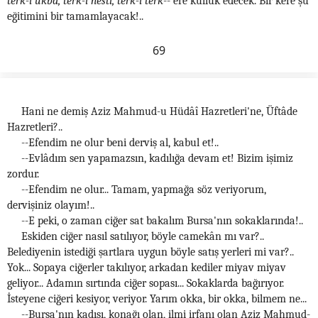
terk-i ukbâ, terk-i hestî, terk-i terk
-- ere kulluk edecek. Bir kere şu
eğitimini bir tamamlayacak!..
69
Hani ne demiş Aziz Mahmud-u Hüdâî Hazretleri'ne, Üftâde
Hazretleri?..
--Efendim ne olur beni derviş al, kabul et!..
--Evlâdım sen yapamazsın, kadılığa devam et! Bizim işimiz
zordur.
--Efendim ne olur... Tamam, yapmağa söz veriyorum,
dervişiniz olayım!..
--E peki, o zaman ciğer sat bakalım Bursa'nın sokaklarında!..
Eskiden ciğer nasıl satılıyor, böyle camekân mı var?..
Belediyenin istediği şartlara uygun böyle satış yerleri mi var?..
Yok... Sopaya ciğerler takılıyor, arkadan kediler miyav miyav
geliyor... Adamın sırtında ciğer sopası... Sokaklarda bağırıyor.
İsteyene ciğeri kesiyor, veriyor. Yarım okka, bir okka, bilmem ne...
--Bursa'nın kadısı, konağı olan, ilmi irfanı olan Aziz Mahmud-