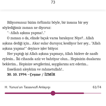
73
Biliyorsunuz bizim örfümüz böyle, bir insana bir şey
söylediğimiz zaman ne diyoruz:
"--Allah aşkına yapma!.."
O zaman o da, elinde bıçak varsa bırakıyor. Niye?.. Allah
aşkına dediği için... Akar sular duruyor, kesiliyor her şey... "Allah
aşkına yapma!" deyince işler bitiyor.
Her yaptığı işi Allah aşkına yapmayı, Allah bizlere de nasîb
eylesin... İki cihanda azîz ve bahtiyar olun... Hepinizin dualarını
beklerim... Hepinize sevgilerimi, saygılarımı arz ederim...
Esselâmü aleyküm ve rahmetullah!..
30. 10. 1994 - Çeşme / İZMİR
74
H. Yunus'un Tasavvufî Anlayışı
61/74
©2026 Kotku Enstitüsü
v2.8.3