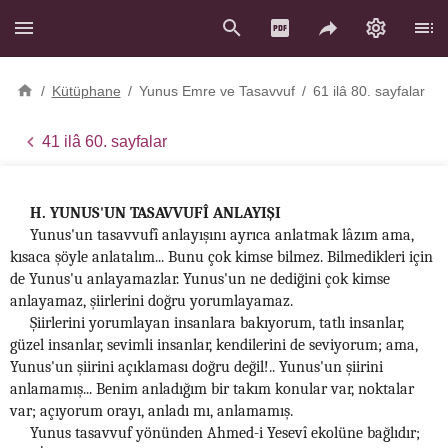
/
Kütüphane
/
Yunus Emre ve Tasavvuf
/
61 ilâ 80. sayfalar
41 ilâ 60. sayfalar
H. YUNUS'UN TASAVVUFÎ ANLAYIŞI
Yunus'un tasavvufî anlayışını ayrıca anlatmak lâzım ama,
kısaca şöyle anlatalım... Bunu çok kimse bilmez. Bilmedikleri için
de Yunus'u anlayamazlar. Yunus'un ne dediğini çok kimse
anlayamaz, şiirlerini doğru yorumlayamaz.
Şiirlerini yorumlayan insanlara bakıyorum, tatlı insanlar,
güzel insanlar, sevimli insanlar, kendilerini de seviyorum; ama,
Yunus'un şiirini açıklaması doğru değil!.. Yunus'un şiirini
anlamamış... Benim anladığım bir takım konular var, noktalar
var; açıyorum orayı, anladı mı, anlamamış.
Yunus tasavvuf yönünden Ahmed-i Yesevî ekolüne bağlıdır;