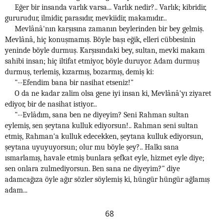
Eğer bir insanda varlık varsa... Varlık nedir?.. Varlık; kibridir,
gururudur, ilmidir, parasıdır, mevkiidir, makamıdır...
Mevlânâ'nın karşısına zamanın beylerinden bir bey gelmiş.
Mevlânâ, hiç konuşmamış. Böyle başı eğik, elleri cübbesinin
yeninde böyle durmuş. Karşısındaki bey, sultan, mevki makam
sahibi insan; hiç iltifat etmiyor, böyle duruyor. Adam durmuş
durmuş, terlemiş, kızarmış, bozarmış, demiş ki:
"--Efendim bana bir nasihat etseniz!"
O da ne kadar zalim olsa gene iyi insan ki, Mevlânâ'yı ziyaret
ediyor, bir de nasihat istiyor...
"--Evlâdım, sana ben ne diyeyim? Seni Rahman sultan
eylemiş, sen şeytana kulluk ediyorsun!.. Rahman seni sultan
etmiş, Rahman'a kulluk edecekken, şeytana kulluk ediyorsun,
şeytana uyuyuyorsun; olur mu böyle şey?.. Halkı sana
ısmarlamış, havale etmiş bunlara şefkat eyle, hizmet eyle diye;
sen onlara zulmediyorsun. Ben sana ne diyeyim?" diye
adamcağıza öyle ağır sözler söylemiş ki, hüngür hüngür ağlamış
adam...
68