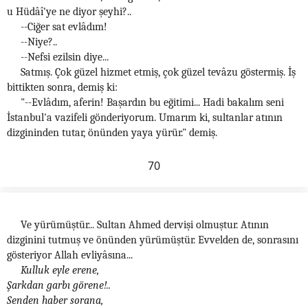
u Hüdâî'ye ne diyor şeyhi?..
--Ciğer sat evlâdım!
--Niye?..
--Nefsi ezilsin diye...
Satmış. Çok güzel hizmet etmiş, çok güzel tevâzu göstermiş. İş
bittikten sonra, demiş ki:
"--Evlâdım, aferin! Başardın bu eğitimi... Hadi bakalım seni
İstanbul'a vazifeli gönderiyorum. Umarım ki, sultanlar atının
dizgininden tutar, önünden yaya yürür." demiş.
70
Ve yürümüştür... Sultan Ahmed dervişi olmuştur. Atının
dizginini tutmuş ve önünden yürümüştür. Evvelden de, sonrasını
gösteriyor Allah evliyâsına...
Kulluk eyle erene,
Şarkdan garbı görene!..
Senden haber sorana,