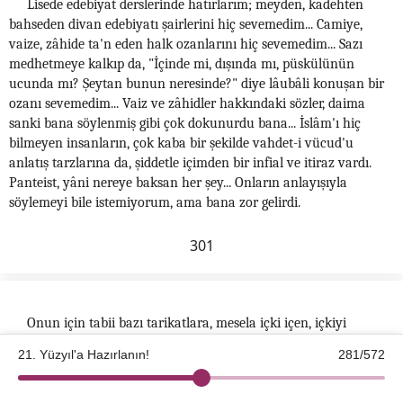
Lisede edebiyat derslerinde hatırlarım; meyden, kadehten
bahseden divan edebiyatı şairlerini hiç sevemedim... Camiye,
vaize, zâhide ta'n eden halk ozanlarını hiç sevemedim... Sazı
medhetmeye kalkıp da, "İçinde mi, dışında mı, püskülünün
ucunda mı? Şeytan bunun neresinde?" diye lâubâli konuşan bir
ozanı sevemedim... Vaiz ve zâhidler hakkındaki sözler, daima
sanki bana söylenmiş gibi çok dokunurdu bana... İslâm'ı hiç
bilmeyen insanların, çok kaba bir şekilde vahdet-i vücud'u
anlatış tarzlarına da, şiddetle içimden bir infial ve itiraz vardı.
Panteist, yâni nereye baksan her şey... Onların anlayışıyla
söylemeyi bile istemiyorum, ama bana zor gelirdi.
301
Onun için tabii bazı tarikatlara, mesela içki içen, içkiyi
medheden; "Işkını açmaya, mey nûş edelim!" diye bir de bunu
21. Yüzyıl'a Hazırlanın!
281/572
aşkullahı, muhabbetullahı açmak için vasıta sayıp da, bir de
meşrulaştırmaya çalışan bazı tarikatları sevemedim, sevemeyiz,
©2026 Kotku Enstitüsü
v2.8.3
sevemezsiniz!.. Namazsız tasavvuf erbabını sevemedim... Bu işin