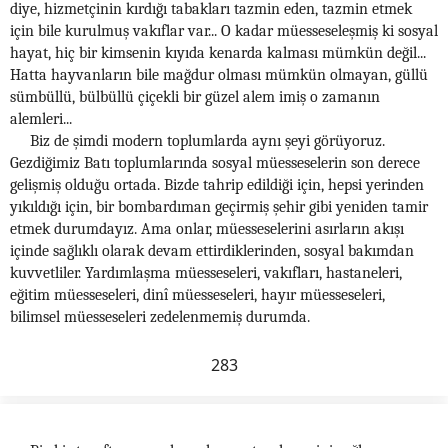
diye, hizmetçinin kırdığı tabakları tazmin eden, tazmin etmek
için bile kurulmuş vakıflar var... O kadar müesseseleşmiş ki sosyal
hayat, hiç bir kimsenin kıyıda kenarda kalması mümkün değil...
Hatta hayvanların bile mağdur olması mümkün olmayan, güllü
sümbüllü, bülbüllü çiçekli bir güzel alem imiş o zamanın
alemleri...
Biz de şimdi modern toplumlarda aynı şeyi görüyoruz.
Gezdiğimiz Batı toplumlarında sosyal müesseselerin son derece
gelişmiş olduğu ortada. Bizde tahrip edildiği için, hepsi yerinden
yıkıldığı için, bir bombardıman geçirmiş şehir gibi yeniden tamir
etmek durumdayız. Ama onlar, müesseselerini asırların akışı
içinde sağlıklı olarak devam ettirdiklerinden, sosyal bakımdan
kuvvetliler. Yardımlaşma müesseseleri, vakıfları, hastaneleri,
eğitim müesseseleri, dinî müesseseleri, hayır müesseseleri,
bilimsel müesseseleri zedelenmemiş durumda.
283