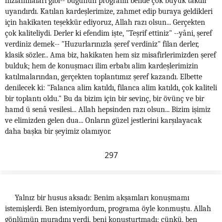
hızlanmaları gibi-- bugünün programı bende çok büyük takdir
uyandırdı. Katılan kardeşlerimize, zahmet edip buraya geldikleri
için hakikaten teşekkür ediyoruz, Allah razı olsun... Gerçekten
çok kaliteliydi. Derler ki efendim işte, "Teşrif ettiniz" --yâni, şeref
verdiniz demek-- "Huzurlarınızla şeref verdiniz" filan derler,
klasik sözler... Ama biz, hakikaten hem siz misafirlerimizden şeref
bulduk; hem de konuşmacı ilim erbabı alim kardeşlerimizin
katılmalarından, gerçekten toplantımız şeref kazandı. Elbette
denilecek ki: "Falanca alim katıldı, filanca alim katıldı, çok kaliteli
bir toplantı oldu." Bu da bizim için bir sevinç, bir övünç ve bir
hamd ü senâ vesilesi... Allah hepsinden razı olsun... Bizim işimiz
ve elimizden gelen dua... Onların güzel jestlerini karşılayacak
daha başka bir şeyimiz olamıyor.
297
Yalnız bir husus aksadı: Benim akşamları konuşmamı
istemişlerdi. Ben istemiyordum, programa öyle konmuştu. Allah
gönlümün muradını verdi, beni konuşturtmadı; çünkü, ben