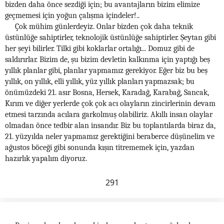
bizden daha önce sezdiği için; bu avantajların bizim elimize
geçmemesi için yoğun çalışma içindeler!..
Çok mühim günlerdeyiz. Onlar bizden çok daha teknik
üstünlüğe sahiptirler, teknolojik üstünlüğe sahiptirler. Şeytan gibi
her şeyi bilirler. Tilki gibi koklarlar ortalığı... Domuz gibi de
saldırırlar. Bizim de, şu bizim devletin kalkınma için yaptığı beş
yıllık planlar gibi, planlar yapmamız gerekiyor. Eğer biz bu beş
yıllık, on yıllık, elli yıllık, yüz yıllık planları yapmazsak; bu
önümüzdeki 21. asır Bosna, Hersek, Karadağ, Karabağ, Sancak,
Kırım ve diğer yerlerde çok çok acı olayların zincirlerinin devam
etmesi tarzında acılara garkolmuş olabiliriz. Akıllı insan olaylar
olmadan önce tedbir alan insandır. Biz bu toplantılarda biraz da,
21. yüzyılda neler yapmamız gerektiğini beraberce düşünelim ve
ağustos böceği gibi sonunda kışın titrememek için, yazdan
hazırlık yapalım diyoruz.
291