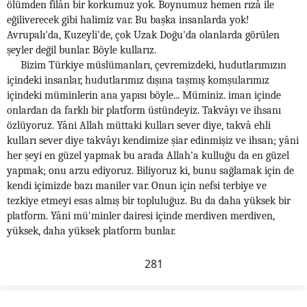
ölümden filân bir korkumuz yok. Boynumuz hemen rızâ ile
eğiliverecek gibi halimiz var. Bu başka insanlarda yok!
Avrupalı'da, Kuzeyli'de, çok Uzak Doğu'da olanlarda görülen
şeyler değil bunlar. Böyle kullarız.
Bizim Türkiye müslümanları, çevremizdeki, hudutlarımızın
içindeki insanlar, hudutlarımız dışına taşmış komşularımız
içindeki müminlerin ana yapısı böyle... Müminiz. iman içinde
onlardan da farklı bir platform üstündeyiz. Takvâyı ve ihsanı
özlüyoruz. Yâni Allah müttaki kulları sever diye, takvâ ehli
kulları sever diye takvâyı kendimize şiar edinmişiz ve ihsan; yâni
her şeyi en güzel yapmak bu arada Allah'a kulluğu da en güzel
yapmak; onu arzu ediyoruz. Biliyoruz ki, bunu sağlamak için de
kendi içimizde bazı maniler var. Onun için nefsi terbiye ve
tezkiye etmeyi esas almış bir topluluğuz. Bu da daha yüksek bir
platform. Yâni mü'minler dairesi içinde merdiven merdiven,
yüksek, daha yüksek platform bunlar.
281