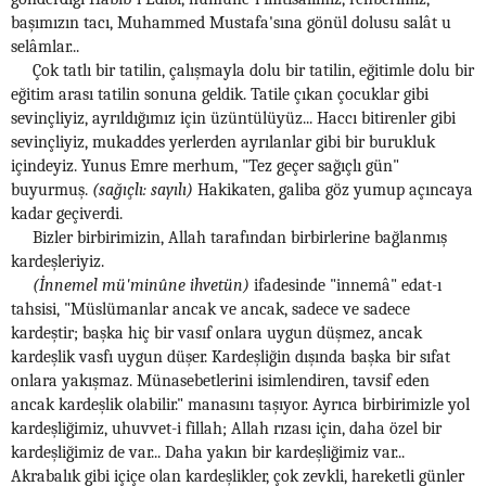
başımızın tacı, Muhammed Mustafa'sına gönül dolusu salât u
selâmlar...
Çok tatlı bir tatilin, çalışmayla dolu bir tatilin, eğitimle dolu bir
eğitim arası tatilin sonuna geldik. Tatile çıkan çocuklar gibi
sevinçliyiz, ayrıldığımız için üzüntülüyüz... Haccı bitirenler gibi
sevinçliyiz, mukaddes yerlerden ayrılanlar gibi bir burukluk
içindeyiz. Yunus Emre merhum, "Tez geçer sağıçlı gün"
buyurmuş.
(sağıçlı: sayılı)
Hakikaten, galiba göz yumup açıncaya
kadar geçiverdi.
Bizler birbirimizin, Allah tarafından birbirlerine bağlanmış
kardeşleriyiz.
(İnnemel mü'minûne ihvetün)
ifadesinde "innemâ" edat-ı
tahsisi, "Müslümanlar ancak ve ancak, sadece ve sadece
kardeştir; başka hiç bir vasıf onlara uygun düşmez, ancak
kardeşlik vasfı uygun düşer. Kardeşliğin dışında başka bir sıfat
onlara yakışmaz. Münasebetlerini isimlendiren, tavsif eden
ancak kardeşlik olabilir." manasını taşıyor. Ayrıca birbirimizle yol
kardeşliğimiz, uhuvvet-i fillah; Allah rızası için, daha özel bir
kardeşliğimiz de var... Daha yakın bir kardeşliğimiz var...
Akrabalık gibi içiçe olan kardeşlikler, çok zevkli, hareketli günler