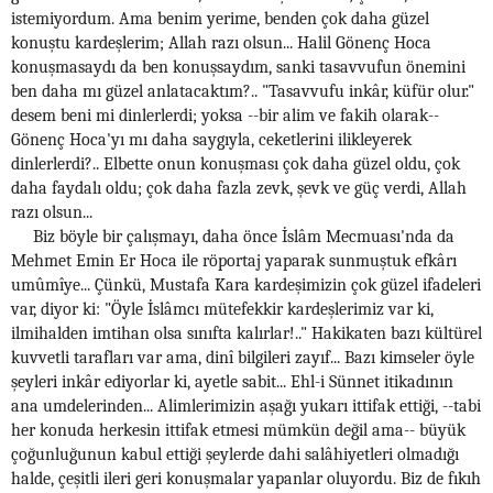
istemiyordum. Ama benim yerime, benden çok daha güzel
konuştu kardeşlerim; Allah razı olsun... Halil Gönenç Hoca
konuşmasaydı da ben konuşsaydım, sanki tasavvufun önemini
ben daha mı güzel anlatacaktım?.. "Tasavvufu inkâr, küfür olur."
desem beni mi dinlerlerdi; yoksa --bir alim ve fakih olarak--
Gönenç Hoca'yı mı daha saygıyla, ceketlerini ilikleyerek
dinlerlerdi?.. Elbette onun konuşması çok daha güzel oldu, çok
daha faydalı oldu; çok daha fazla zevk, şevk ve güç verdi, Allah
razı olsun...
Biz böyle bir çalışmayı, daha önce İslâm Mecmuası'nda da
Mehmet Emin Er Hoca ile röportaj yaparak sunmuştuk efkârı
umûmîye... Çünkü, Mustafa Kara kardeşimizin çok güzel ifadeleri
var, diyor ki: "Öyle İslâmcı mütefekkir kardeşlerimiz var ki,
ilmihalden imtihan olsa sınıfta kalırlar!.." Hakikaten bazı kültürel
kuvvetli tarafları var ama, dinî bilgileri zayıf... Bazı kimseler öyle
şeyleri inkâr ediyorlar ki, ayetle sabit... Ehl-i Sünnet itikadının
ana umdelerinden... Alimlerimizin aşağı yukarı ittifak ettiği, --tabi
her konuda herkesin ittifak etmesi mümkün değil ama-- büyük
çoğunluğunun kabul ettiği şeylerde dahi salâhiyetleri olmadığı
halde, çeşitli ileri geri konuşmalar yapanlar oluyordu. Biz de fıkıh