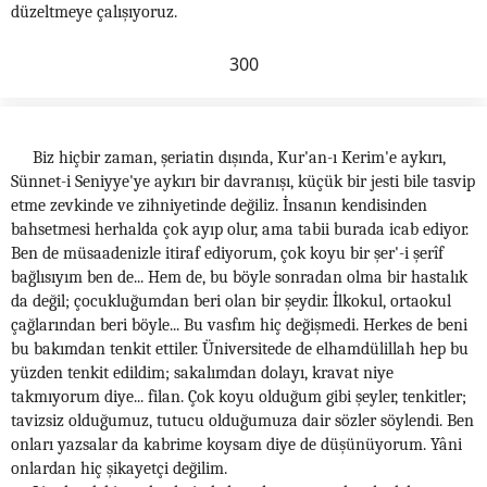
düzeltmeye çalışıyoruz.
300
Biz hiçbir zaman, şeriatin dışında, Kur'an-ı Kerim'e aykırı,
Sünnet-i Seniyye'ye aykırı bir davranışı, küçük bir jesti bile tasvip
etme zevkinde ve zihniyetinde değiliz. İnsanın kendisinden
bahsetmesi herhalda çok ayıp olur, ama tabii burada icab ediyor.
Ben de müsaadenizle itiraf ediyorum, çok koyu bir şer'-i şerîf
bağlısıyım ben de... Hem de, bu böyle sonradan olma bir hastalık
da değil; çocukluğumdan beri olan bir şeydir. İlkokul, ortaokul
çağlarından beri böyle... Bu vasfım hiç değişmedi. Herkes de beni
bu bakımdan tenkit ettiler. Üniversitede de elhamdülillah hep bu
yüzden tenkit edildim; sakalımdan dolayı, kravat niye
takmıyorum diye... filan. Çok koyu olduğum gibi şeyler, tenkitler;
tavizsiz olduğumuz, tutucu olduğumuza dair sözler söylendi. Ben
onları yazsalar da kabrime koysam diye de düşünüyorum. Yâni
onlardan hiç şikayetçi değilim.