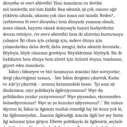
dünyahu ve emri ahiretihi)
Yâni, insanların en dertlisi
mü'minlerdir, mü'min kişidir. Başı sıkıntılı, işi çok, omuzu ağır
yüklerin altında, sıkıntısı çok olan insan mü'mindir. Neden?..
(yehtemmu bi emri dünyahu)
hem dünyada yaşamış olmak,
insan olmak, hayatta olmak dolayısıyla hayatî faaliyetlerini
devam ettiriyor;
(ve emre ahiretihi)
hem de ahiretini kurtarmaya
çalışıyor. İki cihan için çalıştığı için, sadece dünya için
çalışanlardan daha dertli, daha meşgul, daha sıkıntılı durumda...
Böyleyiz, böyle olmamız gerekiyor. Büyüklerimiz böyleydi. Biz de
hakikaten hem dünya hem ahiret için üzüntü duyan, tasalanan,
gayret eden insanlarız.
İslâm'ı bilmeyen ve bizi tanımayan insanlar bize soruyorlar;
dergi çıkarttığımız zaman, --İşte İslâm dergisini çıkarttık, Kadın
ve Aile'yi çıkarttık.-- sormuş karşımızdaki basın: "İyi ama siz
dindarsınız, niye politikayla ilgileniyorsunuz? Niye dış
politikadan yazılar yazıyorsunuz? Niye piyasadan, ekonomiden
bahsediyorsunuz? Niye şu şu konuları işliyorsunuz?.." Biz onlara
diyoruz ki, İslâm'ın ilgisinin taalluk etmediği hiç bir konu yok ki,
biz ilgilenmeyelim... İnsanın ilgilendiği, insanla ilgili her şey bizim
ilgi sahamız içine giriyor. Elbette politikayla da ilgileniriz, seçimle