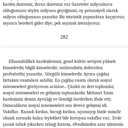
kardeş dairemiz, ihvan dairemiz var. Gazeteler milyonlarca
olduğumuzu söyler, milyonu geçtiğimizi, oy potansiyeli olarak
milyon olduğumuzu yazarlar. Biz istatistik yapmaktan kaçıyoruz;
sayınca bereketi gider diye, pek saymak istemiyoruz.
282
Elhamdülillah kardeşlerimiz, genel kültür seviyesi yüksek
kimselerdir, bilgili kimselerdir; mühendistir, doktordur,
profesördür, yazardır... Görgülü kimselerdir. Ayrıca çağdaş
birtakım vasıtalara sahibiz. En çağdaş vasıta olarak sosyal
müesseseleri görüyorum acizâne... Çünkü en ileri toplumlar,
sosyal müesseseleri en gelişmiş toplumlardır. Mehmet Emin
kardeşimiz demin Ayvalığı ve Gemliği özetlerken ifade etti;
Osmanlıların sosyal müesseseleri son derece gelişmiş idi.
Vakıflar... Kanadı kırılan, bacağı kırılan, uçamayıp bizde misafir
olmak zorunda kalan leylekleri bile koruyan vakıflar var... Evde
çanak tabak yıkarken tabağı kırarsa, efendisinden azar işitmesin