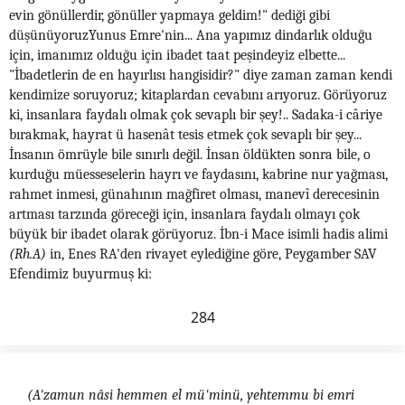
evin gönüllerdir, gönüller yapmaya geldim!" dediği gibi
düşünüyoruzYunus Emre'nin... Ana yapımız dindarlık olduğu
için, imanımız olduğu için ibadet taat peşindeyiz elbette...
"İbadetlerin de en hayırlısı hangisidir?" diye zaman zaman kendi
kendimize soruyoruz; kitaplardan cevabını arıyoruz. Görüyoruz
ki, insanlara faydalı olmak çok sevaplı bir şey!.. Sadaka-i câriye
bırakmak, hayrat ü hasenât tesis etmek çok sevaplı bir şey...
İnsanın ömrüyle bile sınırlı değil. İnsan öldükten sonra bile, o
kurduğu müesseselerin hayrı ve faydasını, kabrine nur yağması,
rahmet inmesi, günahının mağfiret olması, manevî derecesinin
artması tarzında göreceği için, insanlara faydalı olmayı çok
büyük bir ibadet olarak görüyoruz. İbn-i Mace isimli hadis alimi
(Rh.A)
in, Enes RA'den rivayet eylediğine göre, Peygamber SAV
Efendimiz buyurmuş ki:
284
(A'zamun nâsi hemmen el mü'minü, yehtemmu bi emri