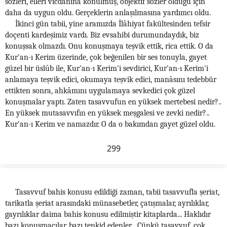
sözleri, elleri vicdanına konulmuş, objektif sözler olduğu için
daha da uygun oldu. Gerçeklerin anlaşılmasına yardımcı oldu.
İkinci gün tabii, yine aramızda İlâhiyat fakültesinden tefsir
doçenti kardeşimiz vardı. Biz evsahibi durumundaydık, biz
konuşsak olmazdı. Onu konuşmaya teşvik ettik, rica ettik. O da
Kur'an-ı Kerim üzerinde, çok beğenilen bir ses tonuyla, gayet
güzel bir üslûb ile, Kur'an-ı Kerim'i sevdirici, Kur'an-ı Kerim'i
anlamaya teşvik edici, okumaya teşvik edici, manâsını tedebbür
ettikten sonra, ahkâmını uygulamaya sevkedici çok güzel
konuşmalar yaptı. Zaten tasavvufun en yüksek mertebesi nedir?..
En yüksek mutasavvıfın en yüksek meşgalesi ve zevki nedir?..
Kur'an-ı Kerim ve namazdır. O da o bakımdan gayet güzel oldu.
299
Tasavvuf bahis konusu edildiği zaman, tabii tasavvufla şeriat,
tarikatla şeriat arasındaki münasebetler, çatışmalar, ayrılıklar,
gayrılıklar daima bahis konusu edilmiştir kitaplarda... Haklıdır
bazı konuşmacılar, bazı tenkid edenler... Çünkü tasavvuf, çok