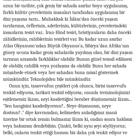
uzun bir tarihte, çok geniş bir sahada asırlar boyu uygulanmış,
farklı kültür çevrelerinin insanları tarafından uygulanmış bir
dini yaşama tarzı... Muhakkak ki İslâm'dan önceki yaşam
tarzlarının, örflerinin, adetlerinin, kültürlerinin, çevrelerindeki
insanların tesiri var... İran-Hind tesiri, hristiyanların daha önceki
zâhidlerinin, rahiblerinin tesirleri var. Bu kadar uzun asırlar
Atlas Okyanusu'ndan Büyük Okyanus'a, Sibirya'dan Afrika'nın
güney ucuna kadar geniş sahalarda yayılmış olan, bir dini yaşam
tarzının arasında farklılıklar olabilir. Bunun güzel temsil edilmesi
de olabilir, cahillik veya yozlaşma da olabilir. Bunu her sahada
müşahede etmek veya her sahadan buna misal göstermek
mümkündür. Teknolojiden bile mümkündür.
Onun için, tasavvufun çeşitleri çok olunca, birisi tasavvufu
tenkid ediyorsa, tarikati tenkid ediyorsa; onunla terminolojimizi
eşitlememiz lâzım, neyi kasdettiğini beraber düşünmemiz lâzım...
"Sen hangisini kasdediyorsun?.. Neye düşmansın, neye
dostsun?.." diye kavramdan, kelimeden anladığımız manâ
üzerine bir ortak zemin bulmamız lâzım ki, ondan sonra haklısın
veya haksızsın denilebilsin. Çünkü, belki aynı şeyi söylüyoruz;
belki, onların tenkit ettiği hususu biz daha çok tenkit ediyor ve