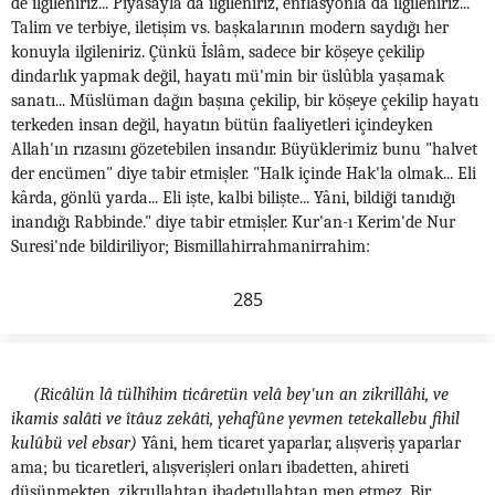
de ilgileniriz... Piyasayla da ilgileniriz, enflasyonla da ilgileniriz...
Talim ve terbiye, iletişim vs. başkalarının modern saydığı her
konuyla ilgileniriz. Çünkü İslâm, sadece bir köşeye çekilip
dindarlık yapmak değil, hayatı mü'min bir üslûbla yaşamak
sanatı... Müslüman dağın başına çekilip, bir köşeye çekilip hayatı
terkeden insan değil, hayatın bütün faaliyetleri içindeyken
Allah'ın rızasını gözetebilen insandır. Büyüklerimiz bunu "halvet
der encümen" diye tabir etmişler. "Halk içinde Hak'la olmak... Eli
kârda, gönlü yarda... Eli işte, kalbi bilişte... Yâni, bildiği tanıdığı
inandığı Rabbinde." diye tabir etmişler. Kur'an-ı Kerim'de Nur
Suresi'nde bildiriliyor; Bismillahirrahmanirrahim:
285
(Ricâlün lâ tülhîhim ticâretün velâ bey'un an zikrillâhi, ve
ikamis salâti ve îtâuz zekâti, yehafûne yevmen tetekallebu fihil
kulûbü vel ebsar)
Yâni, hem ticaret yaparlar, alışveriş yaparlar
ama; bu ticaretleri, alışverişleri onları ibadetten, ahireti
düşünmekten, zikrullahtan ibadetullahtan men etmez. Bir