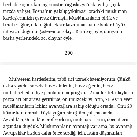
herhalde içiniz kan ağlamıştır. Yugoslavya'daki vahşet, çok
tarzda vahşet, Bosna'nın yakılıp yıkılması, oradaki müslüman
kardeşlerimizin çaresiz direnişi... Müslümanların birlik ve
beraberliğine, etkinliğini tekrar kazanmasına ne kadar büyük
ihtiyaç olduğunu gösteren bir olay... Karabağ öyle, dünyanın
başka yerlerindeki acı olaylar öyle...
290
Muhterem kardeşlerim, tabii sizi üzmek istemiyorum. Çünkü
daha ziyade, burada biraz dinlenin, biraz eğlenin, biraz
muhabbet edin diye planlandı bu program. Ama tek tek olayların
parçaları bir araya getirilirse, önümüzdeki yılların, 21. Asrın evet
müslümanların lehine avantajlara sahip olduğu ortada... Onu 20
küsür konferanslı, böyle yoğun bir eğitim çalışmasında,
Ayvalık'ta, Gemlik'te profesörlerin, mütehassısların, doçentlerin
ağzından duyduk. Müslümanların avantajı var ama, bu avantajı
Avrupalılar bizden daha önce sezdiği için, İslâm düşmanları