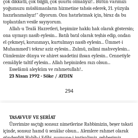
çok dikkatli, çok bilgili, çok şuurlu olmalıyız!.. Bütün varımızı
yoğumuzu müslümanların hizmetine tahsis ederek, 21. yüzyıla
hazırlanmalıyız!" diyorum. Onu hatırlatmak için, biraz da bu
toplantıları vesile sayıyorum.
Allah-u Tealâ Hazretleri, hepimize hakkı hak olarak göstersin;
ona uymayı nasib eylesin... Batılı batıl olarak teşhis edip, ondan
el çekmeyi, korunmayı, kurtulmayı nasib eylesin... Ümmet-i
Muhammed'i tekrar aziz eylesin... Zulmü, zalimi mahveylesin...
Cümlemize dünya ve ahiret saadetini ihsan eylesin... Cennetiyle
cemâliyle taltif eylesin... Allah hepinizden razı olsun...
Esselâmü aleyküm ve rahmetullah!..
23 Nisan 1992 - Söke / AYDIN
294
TASAVVUF VE ŞERİAT
Üzerimize saçtığı sonsuz nimetlerine Rabbimizin, beşer takati
içinde, sonsuz hamd ü senâlar olsun... Alemlere rahmet olarak
gönderdiği Habîb-i Edîbi, numune-i imtisalimiz, rehberimiz,