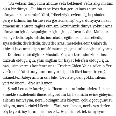
"Bu vefasız dünyadan ahdine vefa bekleme! Vefasızlığı malum
olan bir dünya... Bu bin tane kocadan geri kalmış acuze bir
dünyadır, kocakarıdır." Yâni, "Niceleriyle evlenmiş, hepsinden
geriye kalmış, hiç birine vefa göstermemiş." diye, dünyaya nazar
etmemişiz, ahirete rağbet etmişiz. Gözümüzde dünya yoktur ama,
dünyanın içinde yaşadığımız için işimiz dünya iledir... Malladır,
cemiyetledir, toplumladır, insanladır, eğitimledir, ticaretledir,
siyasetledir, devletledir, devletler arası meselelerledir. Onları da
ahireti kazanmak için müslümanın çalışma sahası içine alıyoruz.
Konferans istediğimiz Mustafa Yazgan kardeşimizin kafası
düzenli olduğu için, yâni sağlam bir hayat felsefesi olduğu için,
nasıl isim vermiş konferansına: "Devlete Giden Yolda Ailenin Yeri
ve Önemi" Yâni orayı unutmuyor hiç; aklı fikri burca bayrağı
dikmekte... Aileyi anlatırken bile, "Devlete giden yolda, ailenin
yeri ve önemi" diye anlatıyor.
Şimdi ben aciz kardeşiniz, Hocamız tarafından sizlere hizmet
etmekle vazifelendirilince, istiyordum ki; hepinizin evine gideyim,
ailenizi tanıyayım, nereli olduğunuzu bileyim, çoluk çocuğunuzu
bileyim, meselerinizi bileyim... Yâni, yeni heves, nevheves derler;
böyle yeni, toy insanların hevesi... Hepinizi tek tek tanıyayım;