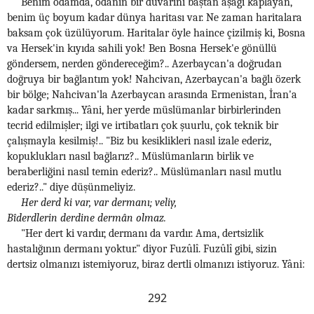
Benim odamda, odanın bir duvarını baştan aşağı kaplayan,
benim üç boyum kadar dünya haritası var. Ne zaman haritalara
baksam çok üzülüyorum. Haritalar öyle haince çizilmiş ki, Bosna
va Hersek'in kıyıda sahili yok! Ben Bosna Hersek'e gönüllü
göndersem, nerden göndereceğim?.. Azerbaycan'a doğrudan
doğruya bir bağlantım yok! Nahcivan, Azerbaycan'a bağlı özerk
bir bölge; Nahcivan'la Azerbaycan arasında Ermenistan, İran'a
kadar sarkmış... Yâni, her yerde müslümanlar birbirlerinden
tecrid edilmişler; ilgi ve irtibatları çok şuurlu, çok teknik bir
çalışmayla kesilmiş!.. "Biz bu kesiklikleri nasıl izale ederiz,
kopuklukları nasıl bağlarız?.. Müslümanların birlik ve
beraberliğini nasıl temin ederiz?.. Müslümanları nasıl mutlu
ederiz?.." diye düşünmeliyiz.
Her derd ki var, var dermanı; veliy,
Bîderdlerin derdine dermân olmaz.
"Her dert ki vardır, dermanı da vardır. Ama, dertsizlik
hastalığının dermanı yoktur." diyor Fuzûlî. Fuzûlî gibi, sizin
dertsiz olmanızı istemiyoruz, biraz dertli olmanızı istiyoruz. Yâni:
292