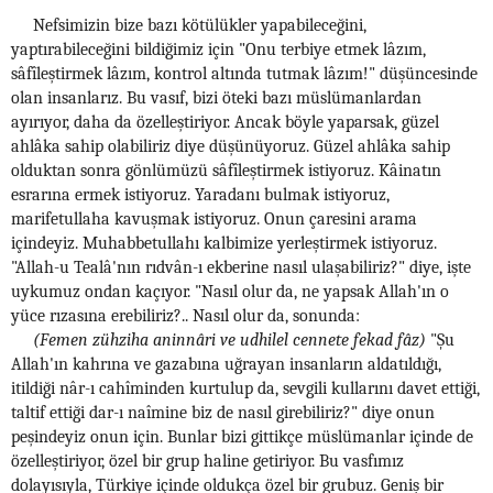
Nefsimizin bize bazı kötülükler yapabileceğini,
yaptırabileceğini bildiğimiz için "Onu terbiye etmek lâzım,
sâfîleştirmek lâzım, kontrol altında tutmak lâzım!" düşüncesinde
olan insanlarız. Bu vasıf, bizi öteki bazı müslümanlardan
ayırıyor, daha da özelleştiriyor. Ancak böyle yaparsak, güzel
ahlâka sahip olabiliriz diye düşünüyoruz. Güzel ahlâka sahip
olduktan sonra gönlümüzü sâfîleştirmek istiyoruz. Kâinatın
esrarına ermek istiyoruz. Yaradanı bulmak istiyoruz,
marifetullaha kavuşmak istiyoruz. Onun çaresini arama
içindeyiz. Muhabbetullahı kalbimize yerleştirmek istiyoruz.
"Allah-u Tealâ'nın rıdvân-ı ekberine nasıl ulaşabiliriz?" diye, işte
uykumuz ondan kaçıyor. "Nasıl olur da, ne yapsak Allah'ın o
yüce rızasına erebiliriz?.. Nasıl olur da, sonunda:
(Femen zühziha aninnâri ve udhilel cennete fekad fâz)
"Şu
Allah'ın kahrına ve gazabına uğrayan insanların aldatıldığı,
itildiği nâr-ı cahîminden kurtulup da, sevgili kullarını davet ettiği,
taltif ettiği dar-ı naîmine biz de nasıl girebiliriz?" diye onun
peşindeyiz onun için. Bunlar bizi gittikçe müslümanlar içinde de
özelleştiriyor, özel bir grup haline getiriyor. Bu vasfımız
dolayısıyla, Türkiye içinde oldukça özel bir grubuz. Geniş bir