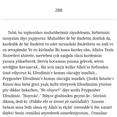
288
Tabii, bu toplantıları muhabbetimiz ziyadeleşsin, birbirimizi
tanıyalım diye yapıyoruz. Muhabbet de bir ibadettir, dostluk da,
kardeşlik de bir ibadettir ve adet tarzındaki ibadetlerin en asili ve
en sevaplısıdır. Ve en kârlısıdır. İki insan kardeş olsa, Allahu Teala
Hazretleri ahirette, mertebesi çok aşağıda olanı kardeşinin
yanına yükseltecek. Derviş hocasının yanına gelecek, seven
sevdiğine kavuşacak... Biz aciz naçiz kullar Allah'ın lütfundan
ümit ediyoruz ki, Efendimiz'e komşu olacağız inşallah...
Peygamber Efendimiz'e komşu olacağız inşallah. Çünkü Sahabe-i
Kiram'dan birisi gözü yaşlı, kalbi titreyerek Efendimizin yüzüne
pür dikkat bakarken, "Ne oluyor?" diye sordu Peygamber
Efendimiz. "Hayrola!.." Biliyor gönlünden geçeni de... Gözünü
dikmiş, dedi ki:
(Fidâke ebî ve ümmî yâ rasûlallah!)
"Annem
babam sana fedâ olsun ey Allah'ın elçisi!
(etevedde'ü bin nazari
ileyke)
Senin cemâlini seyrederek nimetleniyorum... Cemaline