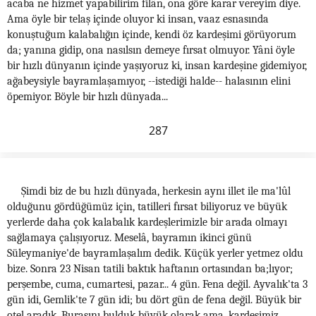
acaba ne hizmet yapabilirim filân, ona göre karar vereyim diye.
Ama öyle bir telaş içinde oluyor ki insan, vaaz esnasında
konuştuğum kalabalığın içinde, kendi öz kardeşimi görüyorum
da; yanına gidip, ona nasılsın demeye fırsat olmuyor. Yâni öyle
bir hızlı dünyanın içinde yaşıyoruz ki, insan kardeşine gidemiyor,
ağabeysiyle bayramlaşamıyor, --istediği halde-- halasının elini
öpemiyor. Böyle bir hızlı dünyada...
287
Şimdi biz de bu hızlı dünyada, herkesin aynı illet ile ma'lûl
olduğunu gördüğümüz için, tatilleri fırsat biliyoruz ve büyük
yerlerde daha çok kalabalık kardeşlerimizle bir arada olmayı
sağlamaya çalışıyoruz. Meselâ, bayramın ikinci günü
Süleymaniye'de bayramlaşalım dedik. Küçük yerler yetmez oldu
bize. Sonra 23 Nisan tatili baktık haftanın ortasından ba;lıyor;
perşembe, cuma, cumartesi, pazar... 4 gün. Fena değil. Ayvalık'ta 3
gün idi, Gemlik'te 7 gün idi; bu dört gün de fena değil. Büyük bir
otel aradık. Burasını bulduk büyük olarak ama, kardeşimiz