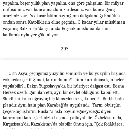
yapalım, beşer yıllık plan yapalım, ona göre çalışalım. Bir milyar
nüfusumuz var, bunca mazlum kardeşimiz var, bunca geniş
arazimiz var... Yedi asır İslâm bayrağının dalgalandığı Endülüs,
ondan sonra Katoliklerin eline geçmiş... O kadar yıllar müslüman
yaşamış Balkanlar'da, şu anda Boşnak müslümanlarının
katliamlarıyla yer gök inliyor...
293
Orta Asya, geçtiğimiz yüzyılın sonunda ve bu yüzyılın başında
çok acılar çekti. Şimdi, kurtuldu mu?.. Tam kurtulması için neler
yapılabilir?.. Bakın Yugoslavya'da bir hürriyet dalgası esti. Bosna
Hersek özerkliğini ilan etti, ayrı bir devlet olduğunu kabul etti.
Şimdi katliama uğruyor, hiç kimseden ses çıkmıyor!.. Bu bir hain
plandır. Aynı hain plan Karabağ'da uygulandı... Yarın, öbürgün
Çeçen-İnguşlar'ın, Ruslar'a asla boyun eğmeyeceğiz diyen
kahraman kardeşlerimizin başında patlayabilir... Özbekistan'da,
Kırgızistan'da, Kazakistan'da olabilir. Onun için, "Çok fedâkârca,