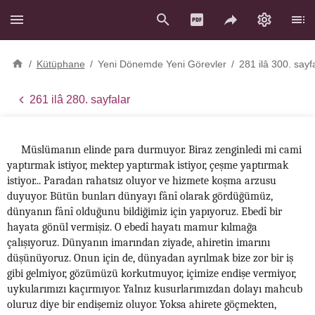
/
Kütüphane
/
Yeni Dönemde Yeni Görevler
/
281 ilâ 300. sayf
261 ilâ 280. sayfalar
Müslümanın elinde para durmuyor. Biraz zenginledi mi cami
yaptırmak istiyor, mektep yaptırmak istiyor, çeşme yaptırmak
istiyor... Paradan rahatsız oluyor ve hizmete koşma arzusu
duyuyor. Bütün bunları dünyayı fânî olarak gördüğümüz,
dünyanın fânî olduğunu bildiğimiz için yapıyoruz. Ebedî bir
hayata gönül vermişiz. O ebedî hayatı mamur kılmağa
çalışıyoruz. Dünyanın imarından ziyade, ahiretin imarını
düşünüyoruz. Onun için de, dünyadan ayrılmak bize zor bir iş
gibi gelmiyor, gözümüzü korkutmuyor, içimize endişe vermiyor,
uykularımızı kaçırmıyor. Yalnız kusurlarımızdan dolayı mahcub
oluruz diye bir endişemiz oluyor. Yoksa ahirete göçmekten,