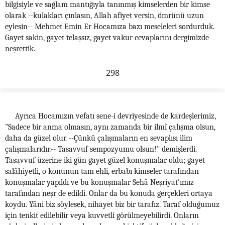
bilgisiyle ve sağlam mantığıyla tanınmış kimselerden bir kimse
olarak --kulakları çınlasın, Allah afiyet versin, ömrünü uzun
eylesin-- Mehmet Emin Er Hocamıza bazı meseleleri sordurduk.
Gayet sakin, gayet telaşsız, gayet vakur cevaplarını dergimizde
neşrettik.
298
Ayrıca Hocamızın vefatı sene-i devriyesinde de kardeşlerimiz,
"Sadece bir anma olmasın, aynı zamanda bir ilmî çalışma olsun,
daha da güzel olur. --Çünkü çalışmaların en sevaplısı ilim
çalışmalarıdır.-- Tasavvuf sempozyumu olsun!" demişlerdi.
Tasavvuf üzerine iki gün gayet güzel konuşmalar oldu; gayet
salâhiyetli, o konunun tam ehli, erbabı kimseler tarafından
konuşmalar yapıldı ve bu konuşmalar Sehâ Neşriyat'ımız
tarafından neşr de edildi. Onlar da bu konuda gerçekleri ortaya
koydu. Yâni biz söylesek, nihayet biz bir tarafız. Taraf olduğumuz
için tenkit edilebilir veya kuvvetli görülmeyebilirdi. Onların