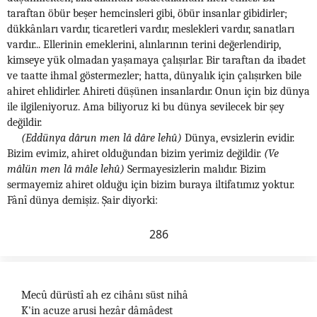
taraftan öbür beşer hemcinsleri gibi, öbür insanlar gibidirler;
dükkânları vardır, ticaretleri vardır, meslekleri vardır, sanatları
vardır... Ellerinin emeklerini, alınlarının terini değerlendirip,
kimseye yük olmadan yaşamaya çalışırlar. Bir taraftan da ibadet
ve taatte ihmal göstermezler; hatta, dünyalık için çalışırken bile
ahiret ehlidirler. Ahireti düşünen insanlardır. Onun için biz dünya
ile ilgileniyoruz. Ama biliyoruz ki bu dünya sevilecek bir şey
değildir.
(Eddünya dârun men lâ dâre lehû)
Dünya, evsizlerin evidir.
Bizim evimiz, ahiret olduğundan bizim yerimiz değildir.
(Ve
mâlün men lâ mâle lehû)
Sermayesizlerin malıdır. Bizim
sermayemiz ahiret olduğu için bizim buraya iltifatımız yoktur.
Fânî dünya demişiz. Şair diyorki:
286
Mecû dürüstî ah ez cihânı süst nihâ
K'in acuze arusi hezâr dâmâdest