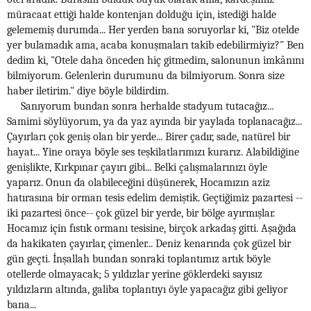
müracaat ettiği halde kontenjan dolduğu için, istediği halde
gelememiş durumda... Her yerden bana soruyorlar ki, "Biz otelde
yer bulamadık ama, acaba konuşmaları takib edebilirmiyiz?" Ben
dedim ki, "Otele daha önceden hiç gitmedim, salonunun imkânını
bilmiyorum. Gelenlerin durumunu da bilmiyorum. Sonra size
haber iletirim." diye böyle bildirdim.
Sanıyorum bundan sonra herhalde stadyum tutacağız...
Samimi söylüyorum, ya da yaz ayında bir yaylada toplanacağız...
Çayırları çok geniş olan bir yerde... Birer çadır, sade, natürel bir
hayat... Yine oraya böyle ses teşkilatlarımızı kurarız. Alabildiğine
genişlikte, Kırkpınar çayırı gibi... Belki çalışmalarınızı öyle
yaparız. Onun da olabileceğini düşünerek, Hocamızın aziz
hatırasına bir orman tesis edelim demiştik. Geçtiğimiz pazartesi --
iki pazartesi önce-- çok güzel bir yerde, bir bölge ayırmışlar.
Hocamız için fıstık ormanı tesisine, birçok arkadaş gitti. Aşağıda
da hakikaten çayırlar, çimenler... Deniz kenarında çok güzel bir
gün geçti. İnşallah bundan sonraki toplantımız artık böyle
otellerde olmayacak; 5 yıldızlar yerine göklerdeki sayısız
yıldızların altında, galiba toplantıyı öyle yapacağız gibi geliyor
bana...