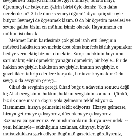
sevgilerden başlayarak asıl sevgiyi bulmayı, buldurmayı,
öğrenmeyi de istiyoruz. Şairin birisi öyle demiş: "Sen daha
nerelerdesin? Git de önce sevmeyi öğren!" diyor şair, şiir öyle
bitiyor. Sevmeyi de öğrenmek lâzım. O da bir öğretim meselesi ve
sevme galiba bizim en mühim işimiz olacak. Hayatımızın en
mühim işi olacak.
Mehmet Emin kardeşimiz çok güzel izah etti. Sevginin
müsbeti hakikaten sevmektir, dost olmaktır, fedakârlık yapmaktır,
hediye vermektir, hizmet etmektir... Karşısındakinin boynuna
sarılmaktır, elini öpmektir, yanağını öpmektir; bir böyle... Bir de
hakkın sevgisiyle, hakikatın sevgisiyle, imanın sevgisiyle, o
güzellikleri tahrip edenlere karşı da, bir tavır koymaktır. O da
sevgi, o da sevginin gereği...
Cihad da sevginin gereği. Cihad buğz u adavetin sonucu değil
ki; Allah sevgisinin, hakkın, hakikat sevgisinin sonucu... Çünkü,
biz ilk önce insana doğru yola gelmesini teklif ediyoruz.
Hasmımıza, hizaya gelmesini teklif ediyoruz. Hizaya gelmezse,
hizaya getirmeye çalışıyoruz, düzenlemeye çalışıyoruz...
Bozmaya çalışmıyoruz. Ve müslümanların dünya üzerindeki --
yeni kelimeyle-- etkinliğinin azalması, dünyayı büyük
mutsuzluklara gark ediyor. Bugünkü gazeteleri gördüyseniz,