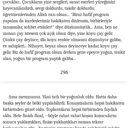
çocuklar... Çocukların yine sergileri, sanat eserleri yüreğimizi
heyecanlandırdı, sevgi doldurdu, takdir doldurdu;
öğretmenlerinden Allah razı olsun... "Biraz hafif program
yapalım da kardeşlerimiz hakikaten dinlensin, birbirleriyle
tanışsınlar, sohbet etsinler!" diye düşünmüştük... Ama, ben ne
zaman çay istesem çok açık olsun diye, yine koyu çay gelir.
Çünkü çay deyince, illa koyu renkte olmasını düşünüyor galiba,
ev sahipleri... Nihayet, beyaz olsun deyinceye kadar, koyu çay
gelir. Biz de hafif program olsun derken gene epeyce yoğun, tenkit
alan, yoğun bir program yaptık galiba...
296
Ama memnunuz. Yâni tatlı bir yoğunluk oldu. Hatta daha
başka şeyler de belki yapılabilirdi. Konuşmaların hepsi hakikaten
birbirinden güzel oldu. Toplantıların hepsi birbirinden faydalı
oldu. Hele finish-final, --böyle rahat rahat koşan koşucuların
sonuca yaklaştıkları, finişe yaklaştıkları zaman tekrar