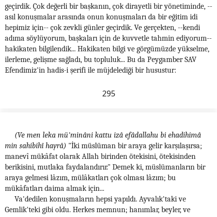
geçirdik. Çok değerli bir başkanın, çok dirayetli bir yönetiminde, --
asıl konuşmalar arasında onun konuşmaları da bir eğitim idi
hepimiz için-- çok zevkli günler geçirdik. Ve gerçekten, --kendi
adıma söylüyorum, başkaları için de kuvvetle tahmin ediyorum--
hakikaten bilgilendik... Hakikaten bilgi ve görgümüzde yükselme,
ilerleme, gelişme sağladı, bu topluluk... Bu da Peygamber SAV
Efendimiz'in hadis-i şerifi ile müjdelediği bir husustur:
295
(Ve men leka mü'minâni kattu izâ efâdallahu bi ehadihimâ
min sahibihî hayrâ)
"İki müslüman bir araya gelir karşılaşırsa;
manevî mükâfat olarak Allah birinden ötekisini, ötekisinden
berikisini, mutlaka faydalandırır." Demek ki, müslümanların bir
araya gelmesi lâzım, mülâkatları çok olması lâzım; bu
mükâfatları daima almak için...
Va'dedilen konuşmaların hepsi yapıldı. Ayvalık'taki ve
Gemlik'teki gibi oldu. Herkes memnun; hanımlar, beyler, ve