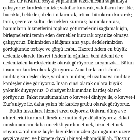
Biz bir taraftan sosyal yapılanma tazelemesini sağlamaya
çalışıyoruz kardeşlerimizle; vakıflar kurarak, vakıfların her ilde,
bucakta, beldede şubelerini kurarak, irtibat bürolarını kurarak;
tarih, çevre ve kültür dernekleri kurarak; hanımlar arası,
hanımların hizmetlerini topluca götürmelerini sağlamak için,
birleşmelerini temin eden dernekler kurarak organize olmaya
çalışıyoruz. Dinimizden aldığımız ana yapı, dedelerimizden
gördüğümüz terbiye ve görgü icabı... Hazreti Adem en büyük
dedemiz olarak, Hazret-i Adem'in oğulları, benî Ademi de o
dedemizden kardeşlerimiz olarak görüyoruz karşımızda... Bütün
insanları kardeş olarak görüyoruz. Ama bir kısmı İslâm'a
muhtaç kardeşler diye, yardıma muhtaç, el uzatmaya muhtaç
kardeşler diye görüyoruz. İnsan cinsi olarak onlara büyük
yakınlık duyuyoruz. O cinsiyet bakımından kardeş olarak
görüyoruz. Fakat müslümanları o kuvvet-i diniyye ile, o kuvvet-i
Kur'aniyye ile, daha yakın bir kardeş grubu olarak görüyoruz.
Bütün insanlara hizmet arzu ediyoruz. Onların dünya ve
ahiretlerini kurtarabilirsek ne mutlu diye düşünüyoruz. Fakat
müslümanlara daha öncelikli yardım etmek, hizmet etmek
istiyoruz. Yolumuz böyle, büyüklerimizden gördüğümüz üzere
sevgi ve saygı ve hizmete dayalı bir yol elhamdülillah. "Dostun