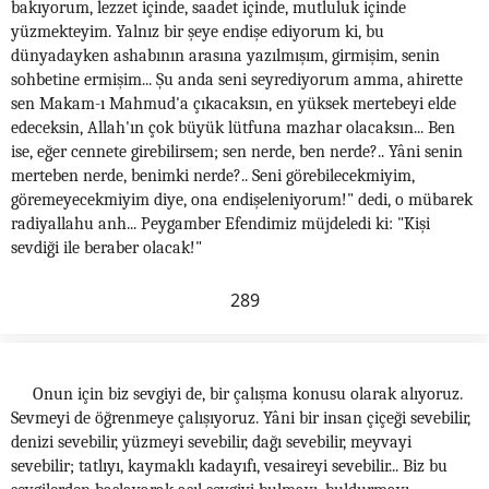
bakıyorum, lezzet içinde, saadet içinde, mutluluk içinde
yüzmekteyim. Yalnız bir şeye endişe ediyorum ki, bu
dünyadayken ashabının arasına yazılmışım, girmişim, senin
sohbetine ermişim... Şu anda seni seyrediyorum amma, ahirette
sen Makam-ı Mahmud'a çıkacaksın, en yüksek mertebeyi elde
edeceksin, Allah'ın çok büyük lütfuna mazhar olacaksın... Ben
ise, eğer cennete girebilirsem; sen nerde, ben nerde?.. Yâni senin
merteben nerde, benimki nerde?.. Seni görebilecekmiyim,
göremeyecekmiyim diye, ona endişeleniyorum!" dedi, o mübarek
radiyallahu anh... Peygamber Efendimiz müjdeledi ki: "Kişi
sevdiği ile beraber olacak!"
289
Onun için biz sevgiyi de, bir çalışma konusu olarak alıyoruz.
Sevmeyi de öğrenmeye çalışıyoruz. Yâni bir insan çiçeği sevebilir,
denizi sevebilir, yüzmeyi sevebilir, dağı sevebilir, meyvayi
sevebilir; tatlıyı, kaymaklı kadayıfı, vesaireyi sevebilir... Biz bu