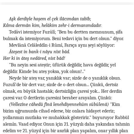
Aşk derdiyle hoşem el çek ilâcımdan tabîb;
Kılma dermân kim, helâkim zehr-i dermanımdadır.
Tedâvi istemiyor Fuzûlî; "Ben bu dertten memnunum, şifa
bulmak da istemiyorum. Beni tedavi için bu dert olsun." diyor.
Mevlânâ Celâleddîn-i Rûmî, Farsça aynı şeyi söylüyor:
Âteşest in bank-i nâyu nîst bâd.
Her ki in âteş nedâred, nîst bâd!
"Bu neyin sesi ateştir; üfürük değildir, hava değildir, yel
değildir. Kimde bu ateş yoksa, yok olsun!.."
Neyde bir ateş var, yanıklık var; sizde de o yanıklık olsun.
Fuzulî'de bir dert var; sizde de o dert olsun... Çünkü, dertsiz
olmak, en büyük hastalık; dertsizliğin çaresi yok... Her derdin
çaresi var. O dertlerin çaresini beraber arayalım. Çünkü:
(Vellezîne câhedû fînâ lenehdiyennehüm sübülenâ)
"Kim
bizim uğrumuzda cihad ederse, biz onlara hidayet ederiz;
yollarımızı mutlaka ve muhakkak gösteririz." buyuruyor Rabbül
alemîn. Vaad ediyor. Onun için 21. yüzyılı daha yakından tahmin
edelim ve 21. yüzyıl için bir asırlık plan yapalım, onar yıllık plan