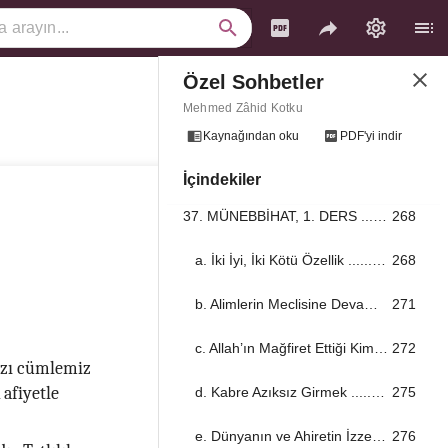
Özel Sohbetler
34. ALLAH’IN KUDRETİ ...................................................................................................................................
253
Mehmed Zâhid Kotku
35. MEDİNE-İ MÜNEVVERE ...................................................................................................................................
257
Kaynağından oku
PDF'yi indir
36. TERAVİH SONRASI DUA ...................................................................................................................................
266
İçindekiler
37. MÜNEBBİHAT, 1. DERS ...................................................................................................................................
268
a. İki İyi, İki Kötü Özellik ...................................................................................................................................
268
b. Alimlerin Meclisine Devam Edin! ...................................................................................................................................
271
c. Allah’ın Mağfiret Ettiği Kimseler ...................................................................................................................................
272
ızı cümlemiz
afiyetle
d. Kabre Azıksız Girmek ...................................................................................................................................
275
e. Dünyanın ve Ahiretin İzzeti ...................................................................................................................................
276