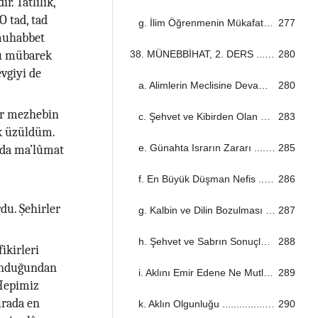
r. Tatlılık,
O tad, tad
g. İlim Öğrenmenin Mükafatı ...................................................................................................................................
277
 muhabbet
38. MÜNEBBİHAT, 2. DERS ...................................................................................................................................
280
bu mübarek
vgiyi de
a. Alimlerin Meclisine Devam Edin! ...................................................................................................................................
280
ir mezhebin
c. Şehvet ve Kibirden Olan Günahlar ...................................................................................................................................
283
k üzüldüm.
e. Günahta Israrın Zararı ...................................................................................................................................
285
 da ma’lûmat
f. En Büyük Düşman Nefis ...................................................................................................................................
286
du. Şehirler
g. Kalbin ve Dilin Bozulması ...................................................................................................................................
287
h. Şehvet ve Sabrın Sonuçları ...................................................................................................................................
288
ikirleri
lunduğundan
i. Aklını Emir Edene Ne Mutlu! ...................................................................................................................................
289
 Hepimiz
urada en
k. Aklın Olgunluğu ...................................................................................................................................
290