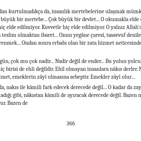
an kurtulmadıkça da, insanlık mertebelerine ulaşmak mümk
 büyük bir mertebe... Çok büyük bir devlet... O okumakla elde 
hiç elde edilmiyor. Kuvvetle hiç elde edilmiyor. O yalnız Allah’
’a teslim olmaktan ibaret... Onun yegâne çaresi, tasavvuf denil
renmek... Ondan sonra erbabı olan bir zata hizmet neticesind
ün, çok mu çok nadir... Nadir değil de ender... Bu yolun yolcu
hiç birisi de ehli değildir. Ehil olmayan insanlara nâkıs derler.
zmet, emeklerin zâyî olmasına sebeptir. Emekler zâyî olur...
a, nakıs ile kâmili fark edecek derecede değil... O kadar da zay
madığı gibi, nâkıstan kâmili de ayıracak derecede değil. Bazen n
ur. Bazen de
366