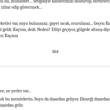
atlı dil, muhabbet… Sevgisiyle kalblerimizi doldurup, birbirler
i izhar edip göstermek...
etler var, suyu bulunmaz; gayet sıcak, oturulmaz... Geçen Ku
 geldi. Kaçtım, dedi. Neden? Elliyi geçiyor, gölgede altmış diyo
or. Kaçmış
364
ee, ne yerler var...
ok bu memleketin. Suyu da dışardan geliyor. Ekmeği dışardan 
ışardan gelir.