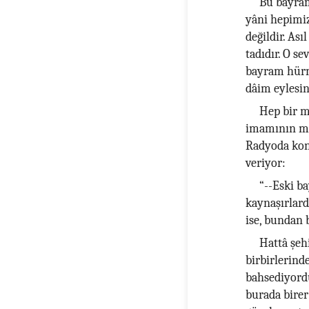
Bu bayram,
yâni hepimiz 
değildir. As
tadıdır. O s
bayram hürme
dâim eylesin.
Hep bir m
imamının me
Radyoda konu
veriyor:
“--Eski ba
kaynaşırlard
ise, bundan 
Hattâ şehi
birbirlerind
bahsediyordu
burada birer