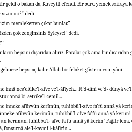
fir geldi o bakan da, Kuveytli efendi. Bir sürü yemek sofraya 
sizin mi?” dedi.
izim memleketten çıkar bunlar.”
izden çok zenginsiniz öyleyse!” dedi.
?”
ların hepsini dışarıdan alırız. Paralar çok ama bir dışarıdan 
.
gelmese hepsi aç kalır. Allah bir felâket göstermesin yâni...
innâ nes’elüke’l-afve ve’l-àfiyeh... Fi’d-dîni ve’d- dünyâ ve’l-
ur annâ bi-setrike’l-cemîl...
 inneke afüvvün kerîmün, tuhibbü’l-afve fa’fü annâ yâ keri
nneke afüvvün kerîmün, tuhibbü’l-afve fa’fü annâ yâ kerim
ün kerîmün, tuhibbü’l- afve fa’fü annâ yâ kerim! Fağfir lenâ,
, fensurnâ ale’l-kavmi’l-kâfirîn...