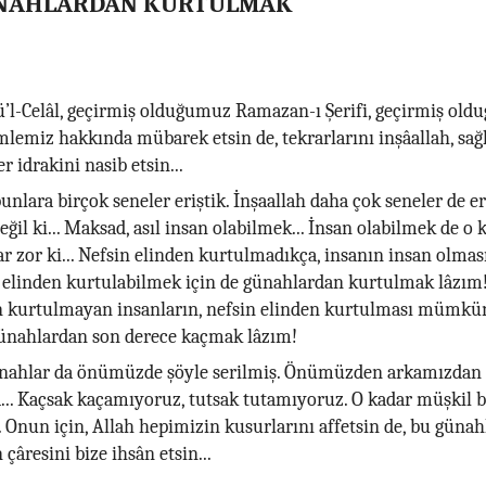
ÜNAHLARDAN KURTULMAK
ü’l-Celâl, geçirmiş olduğumuz Ramazan-ı Şerifi, geçirmiş ol
lemiz hakkında mübarek etsin de, tekrarlarını inşâallah, sağl
r idrakini nasib etsin...
nlara birçok seneler eriştik. İnşaallah daha çok seneler de eri
ğil ki... Maksad, asıl insan olabilmek... İnsan olabilmek de o 
dar zor ki... Nefsin elinden kurtulmadıkça, insanın insan olma
n elinden kurtulabilmek için de günahlardan kurtulmak lâzım
 kurtulmayan insanların, nefsin elinden kurtulması mümkü
günahlardan son derece kaçmak lâzım!
nahlar da önümüzde şöyle serilmiş. Önümüzden arkamızdan 
.. Kaçsak kaçamıyoruz, tutsak tutamıyoruz. O kadar müşkil b
Onun için, Allah hepimizin kusurlarını affetsin de, bu güna
çâresini bize ihsân etsin...