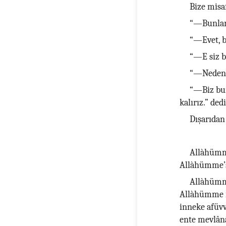
Bize misa
“—Bunlar 
“—Evet, b
“—E siz b
“—Neden
“—Biz bun
kalırız.” dedi
Dışarıdan 
Allàhümme 
Allàhümme’st
Allàhümme
Allàhümme i
inneke afüvv
ente mevlânâ