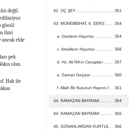
ün değil.
42. ÜÇ ŞEY ...................................................................................................................................
351
edilmiyor.
43. MÜNEBBİHAT, 6. DERS ...................................................................................................................................
354
a gönül
en ilmi
a. Günlerin Hayırlısı ...................................................................................................................................
354
e ancak elde
c. Amellerin Hayırlısı ...................................................................................................................................
356
ları pek
d. Hz. Ali RA’ın Cevapları ...................................................................................................................................
357
 Nâkıs olan
e. Zaman Geçiyor ...................................................................................................................................
360
ıf. Hak ile
f. Allah Bir Kulunun Hayrını İsterse ...................................................................................................................................
361
âkısı
44. RAMAZAN BAYRAMI ...................................................................................................................................
364
44. RAMAZAN BAYRAMI ...................................................................................................................................
365
45. GÜNAHLARDAN KURTULMAK ...................................................................................................................................
366