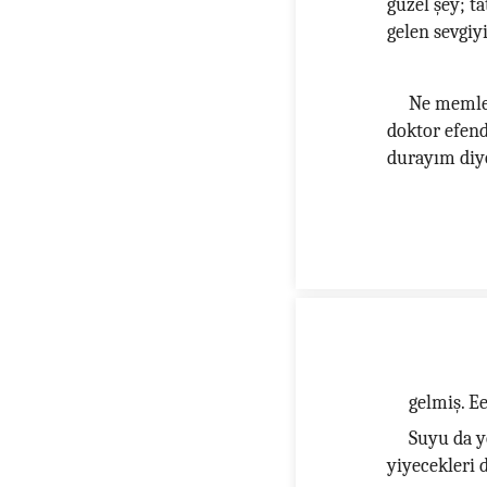
güzel şey; t
gelen sevgiy
Ne memlek
doktor efendi
durayım diy
gelmiş. Ee
Suyu da y
yiyecekleri d