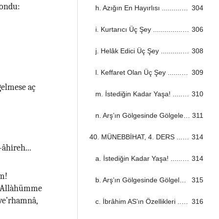
kondu:
h. Azığın En Hayırlısı ...................................................................................................................................
304
i. Kurtarıcı Üç Şey ...................................................................................................................................
306
j. Helâk Edici Üç Şey ...................................................................................................................................
308
l. Keffaret Olan Üç Şey ...................................................................................................................................
309
gelmese aç
m. İstediğin Kadar Yaşa! ...................................................................................................................................
310
n. Arş’ın Gölgesinde Gölgelenecek Üç Kişi ...................................................................................................................................
311
40. MÜNEBBİHAT, 4. DERS ...................................................................................................................................
314
âhireh...
a. İstediğin Kadar Yaşa! ...................................................................................................................................
314
m!
b. Arş’ın Gölgesinde Gölgelenecek Üç Kişi ...................................................................................................................................
315
! Allàhümme
 ve’rhamnâ,
c. İbrâhim AS’ın Özellikleri ...................................................................................................................................
316