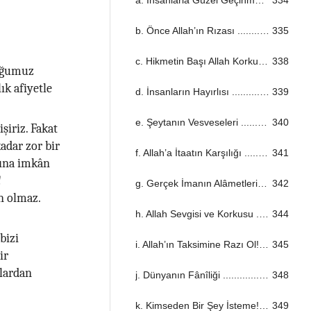
b. Önce Allah’ın Rızası ...................................................................................................................................
335
c. Hikmetin Başı Allah Korkusu ...................................................................................................................................
338
duğumuz
ık afiyetle
d. İnsanların Hayırlısı ...................................................................................................................................
339
e. Şeytanın Vesveseleri ...................................................................................................................................
340
şiriz. Fakat
kadar zor bir
f. Allah’a İtaatın Karşılığı ...................................................................................................................................
341
sına imkân
!
g. Gerçek İmanın Alâmetleri ...................................................................................................................................
342
n olmaz.
h. Allah Sevgisi ve Korkusu ...................................................................................................................................
344
bizi
i. Allah’ın Taksimine Razı Ol! ...................................................................................................................................
345
ir
hlardan
j. Dünyanın Fânîliği ...................................................................................................................................
348
k. Kimseden Bir Şey İsteme! ...................................................................................................................................
349