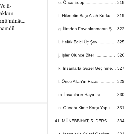
e. Önce Edep ...................................................................................................................................
318
Ve li-
 hakkun
f. Hikmetin Başı Allah Korkusu ...................................................................................................................................
319
-mü’minât...
- hamdü
g. İlimden Faydalanmanın Şartları ...................................................................................................................................
322
i. Helâk Edici Üç Şey ...................................................................................................................................
325
j. İşler Ölünce Biter ...................................................................................................................................
326
k. İnsanlarla Güzel Geçinmek ...................................................................................................................................
327
l. Önce Allah’ın Rızası ...................................................................................................................................
329
m. İnsanların Hayırlısı ...................................................................................................................................
330
n. Günahı Kime Karşı Yaptığına Bak! ...................................................................................................................................
331
41. MÜNEBBİHAT, 5. DERS ...................................................................................................................................
334
a. İnsanlarla Güzel Geçinmek ...................................................................................................................................
334