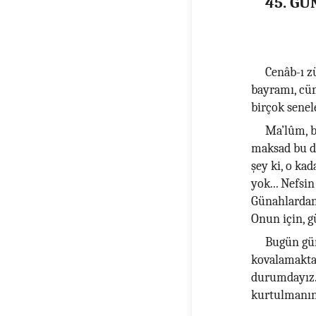
45. G
Cenâb-ı z
bayramı, cüm
birçok senele
Ma’lûm, bu
maksad bu de
şey ki, o ka
yok... Nefsi
Günahlardan
Onun için, 
Bugün gü
kovalamakta.
durumdayız. 
kurtulmanın 