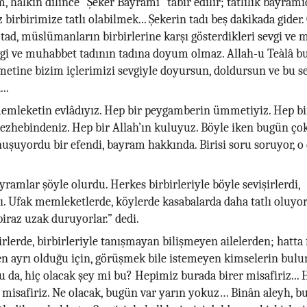
 halkın dilince “Şeker Bayramı” tabir edilir; tatlılık bayramıdı
birbirimize tatlı olabilmek... Şekerin tadı beş dakikada gider. 
ıl tad, müslümanların birbirlerine karşı gösterdikleri sevgi ve
evgi ve muhabbet tadının tadına doyum olmaz. Allah-u Teàlâ 
tine bizim içlerimizi sevgiyle doyursun, doldursun ve bu se
..
emleketin evlâdıyız. Hep bir peygamberin ümmetiyiz. Hep b
zhebindeniz. Hep bir Allah’ın kuluyuz. Böyle iken bugün ço
şuyordu bir efendi, bayram hakkında. Birisi soru soruyor, o
yramlar şöyle olurdu. Herkes birbirleriyle böyle sevişirlerdi,
ı. Ufak memleketlerde, köylerde kasabalarda daha tatlı oluyor
biraz uzak duruyorlar.” dedi.
rlerde, birbirleriyle tanışmayan bilişmeyen ailelerden; hatta f
en ayrı olduğu için, görüşmek bile istemeyen kimselerin bu
 da, hiç olacak şey mi bu? Hepimiz burada birer misafiriz...
 misafiriz. Ne olacak, bugün var yarın yokuz… Binân aleyh, b