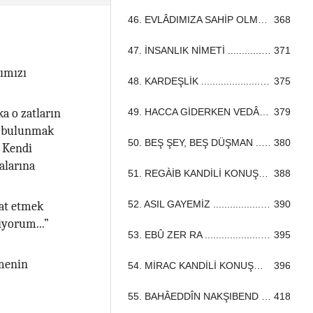
46. EVLÂDIMIZA SAHİP OLMAK ...................................................................................................................................
368
47. İNSANLIK NİMETİ ...................................................................................................................................
371
rımızı
48. KARDEŞLİK ...................................................................................................................................
375
49. HACCA GİDERKEN VEDÂ KONUŞMASI ...................................................................................................................................
379
ka o zatların
e bulunmak
50. BEŞ ŞEY, BEŞ DÜŞMAN ...................................................................................................................................
380
. Kendi
alarına
51. REGÀİB KANDİLİ KONUŞMASI ...................................................................................................................................
388
52. ASIL GAYEMİZ ...................................................................................................................................
390
aat etmek
iyorum...”
53. EBÛ ZER RA ...................................................................................................................................
395
şmenin
54. MİRAC KANDİLİ KONUŞMASI ...................................................................................................................................
396
55. BAHÂEDDÎN NAKŞIBEND HZ.LERİ ...................................................................................................................................
418