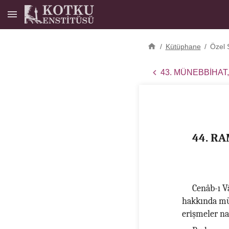
/
Kütüphane
/
Özel 
43. MÜNEBBİHAT,
44. R
Cenâb-ı V
hakkında müb
erişmeler na