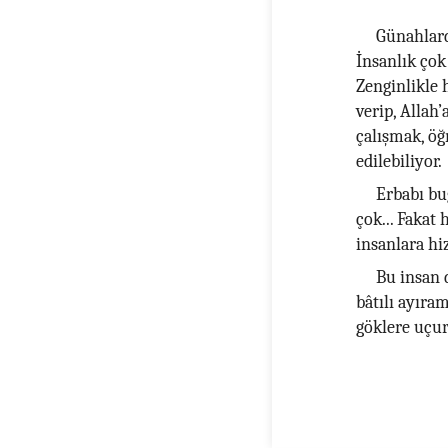
Günahlard
İnsanlık çok
Zenginlikle 
verip, Allah
çalışmak, öğ
edilebiliyor.
Erbabı bug
çok... Fakat 
insanlara hi
Bu insan d
bâtılı ayıra
göklere uçur