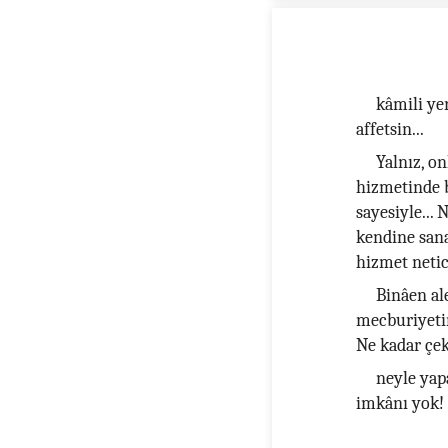
kâmili yer
affetsin...
Yalnız, o
hizmetinde 
sayesiyle... 
kendine sana
hizmet netice
Binâen al
mecburiyetin
Ne kadar çek
neyle yap
imkânı yok!