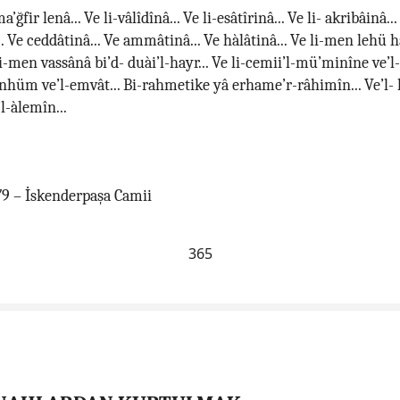
fir lenâ... Ve li-vâlîdînâ... Ve li-esâtîrinâ... Ve li- akribâinâ... 
. Ve ceddâtinâ... Ve ammâtinâ... Ve hàlâtinâ... Ve li-men lehü
li-men vassânâ bi’d- duài’l-hayr... Ve li-cemii’l-mü’minîne ve’l
hüm ve’l-emvât... Bi-rahmetike yâ erhame’r-râhimîn... Ve’l
’l-àlemîn...
979 – İskenderpaşa Camii
365