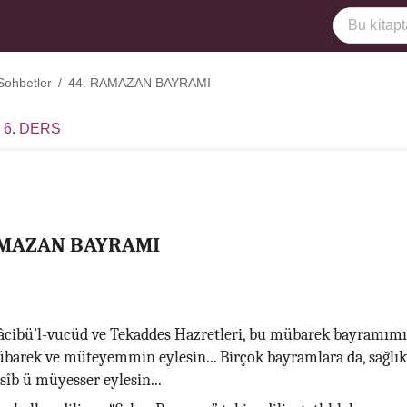
Sohbetler
/
44. RAMAZAN BAYRAMI
 6. DERS
AMAZAN BAYRAMI
âcibü’l-vucüd ve Tekaddes Hazretleri, bu mübarek bayramım
arek ve müteyemmin eylesin... Birçok bayramlara da, sağlık 
sîb ü müyesser eylesin...