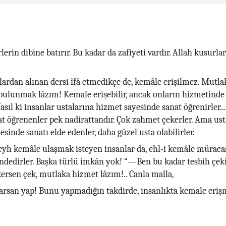
lerin dibine batırır. Bu kadar da zafiyeti vardır. Allah kusurla
nlardan alınan dersi îfâ etmedikçe de, kemâle erişilmez. Mutla
bulunmak lâzım! Kemale erişebilir, ancak onların hizmetind
Nasıl ki insanlar ustalarına hizmet sayesinde sanat öğrenirler..
t öğrenenler pek nadirattandır. Çok zahmet çekerler. Ama ust
sinde sanatı elde edenler, daha güzel usta olabilirler.
eyh kemâle ulaşmak isteyen insanlar da, ehl-i kemâle mürac
dedirler. Başka türlü imkân yok! “—Ben bu kadar tesbih çek
ersen çek, mutlaka hizmet lâzım!.. Canla malla,
arsan yap! Bunu yapmadığın takdirde, insanlıkta kemale eri