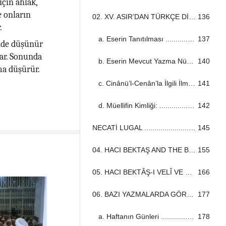
çin ahlâk,
e onların
02. XV. ASIR’DAN TÜRKÇE DİNÎ BİR ESER: CİNÂNÜ’L- CENÂN ...................................................................................................................................
136
.
a. Eserin Tanıtılması ...................................................................................................................................
137
önde düşünür
lar. Sonunda
b. Eserin Mevcut Yazma Nüshaları ...................................................................................................................................
140
ma düşürür.
c. Cinânü’l-Cenân’la İlgili İlmî Meseleler: ...................................................................................................................................
141
d. Müellifin Kimliği: ...................................................................................................................................
142
NECATİ LUGAL ...................................................................................................................................
145
04. HACI BEKTAŞ AND THE BEKTAŞI ORDER ...................................................................................................................................
155
05. HACI BEKTÂŞ-I VELÎ VE BEKTAŞÎ TARİKATI ...................................................................................................................................
166
06. BAZI YAZMALARDA GÖRÜLEN BİLMECELİ TARİH KAYITLARI ...................................................................................................................................
177
a. Haftanın Günleri ...................................................................................................................................
178