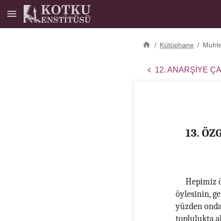
/
Kütüphane
/
Muhtel
12. ANARŞİYE Ç
13. ÖZ
Hepimiz ö
öylesinin, g
yüzden ondan
toplulukta a