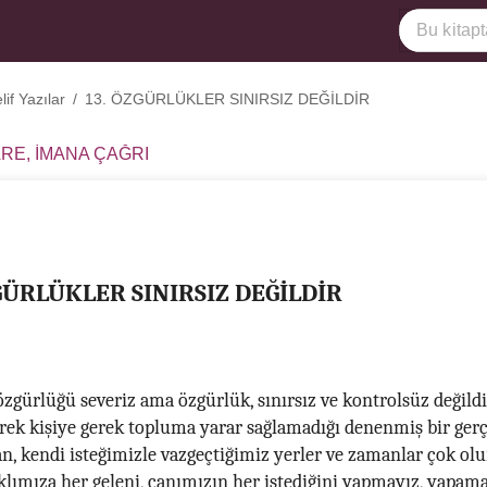
if Yazılar
/
13. ÖZGÜRLÜKLER SINIRSIZ DEĞİLDİR
ARE, İMANA ÇAĞRI
GÜRLÜKLER SINIRSIZ DEĞİLDİR
zgürlüğü severiz ama özgürlük, sınırsız ve kontrolsüz değild
erek kişiye gerek topluma yarar sağlamadığı denenmiş bir gerç
, kendi isteğimizle vazgeçtiğimiz yerler ve zamanlar çok olur
klımıza her geleni, canımızın her istediğini yapmayız, yapama