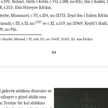
, s.192; Buhàrî, Târih-i Kebîr, c.VII, s.188, no:835; İbn-i Asâkir, 
X, s.252; Ebû Hüreyre RA’dan.
 Şeybe, Musannef, c.VI, s.324, no:31773; Zeyd ibn-i Eslem RA’da
5217
mâl, c.III, s.33, no:
ve c.XI, s.559, no:31969; Keşfü’l-Hafâ,c
39, no:916.
 Hanbel, Müsned, c.VI, s.68, 155, no: 24437, 25262; Hz. Aişe RA’dan.
84
 giderek ahlâkını düzenler ve
, nihayet o güzel ahlâk onu
r. Tersine bir kul ahlâkını