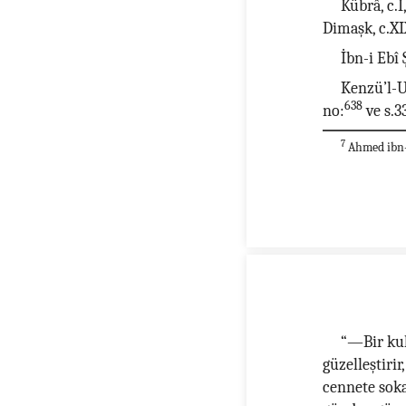
Kübrâ, c.I
Dimaşk, c.XI
İbn-i Ebî
Kenzü’l-Um
638
no:
ve s.3
7
Ahmed ibn-i
“—Bir kul
güzelleştirir
cennete soka