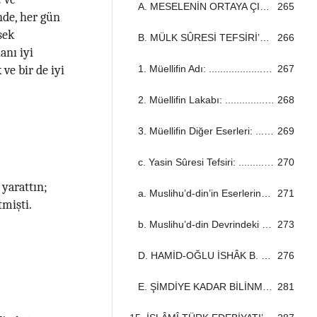
A. MESELENİN ORTAYA ÇIKIŞI ...................................................................................................................................
265
nde, her gün
sek
B. MÜLK SÛRESİ TEFSİRİ’NİN MÜELLİFİ ...................................................................................................................................
266
anı iyi
1. Müellifin Adı: ...................................................................................................................................
267
ve bir de iyi
2. Müellifin Lakabı: ...................................................................................................................................
268
3. Müellifin Diğer Eserleri: ...................................................................................................................................
269
c. Yasin Sûresi Tefsiri: ...................................................................................................................................
270
yarattın;
a. Muslihu’d-din’in Eserlerinde Hızr Bey ...................................................................................................................................
271
tmişti.
b. Muslihu’d-din Devrindeki Muhtelif Hızr Bey’ler ...................................................................................................................................
273
D. HAMİD-OĞLU İSHÂK B. DÜNDAR BEY ...................................................................................................................................
276
E. ŞİMDİYE KADAR BİLİNMEYEN YENİ BİR HAMİD-OĞLU BEYİ: BEDRÜ’D-DİN HIZR BEG B. İSHAK BEG ...................................................................................................................................
281