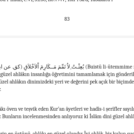
83
بُعِثْـتُ ِلاُ تَمِّمَ مَــكَارِمَ اْلاَخْلاَق) (Buistü li-ütemmime mekârime’l-
 güzel ahlâkın insanlığa öğretimini tamamlamak için gönderi
zel ahlâkın dinimizdeki yeri ve değerini pek açık bir biçimde
.
kı öven ve teşvik eden Kur’an âyetleri ve hadîs-i şerîfler say
. Bunların incelenmesinden anlıyoruz ki İslâm dini güzel ahl
in en üstünü, ahlâkı en güzel olandır. İyi ahlâk, bir kulun su