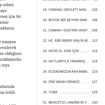
p onlara
19. OSMANLI DEVLETİ NASIL GELİŞTİ? ...................................................................................................................................
102
maya
eney için bir
20. BÜYÜK BİR ŞEYHİN NAMAZ KILIŞI ...................................................................................................................................
106
lümüne
duklarını
21. OSMAN-I GAZİ’NİN VASİYETLERİ ...................................................................................................................................
109
22. HZ. EBÛ BEKİR (RA)’IN BİR ŞİİRİ ...................................................................................................................................
112
de yaşayan
mrenilecek
23. HİCRÎ 15. ASIR İÇİN ...................................................................................................................................
116
n ne olduğunu
aklaştırılır.
24. NA’TLARIYLA TANINMIŞ OLAN ŞAİR NAZÎM ...................................................................................................................................
119
k veya
25. ECDADIMIZDA ANA BABAYA HÜRMET ...................................................................................................................................
123
26. DÎNÎ NİKÂH ÖRNEĞİ ...................................................................................................................................
127
umlarında
rdan örülü
24. TÙBÂ ...................................................................................................................................
129
01. BEHCETÜ’L-HADÂİK’IN YENİ BİR NÜSHASI ...................................................................................................................................
130