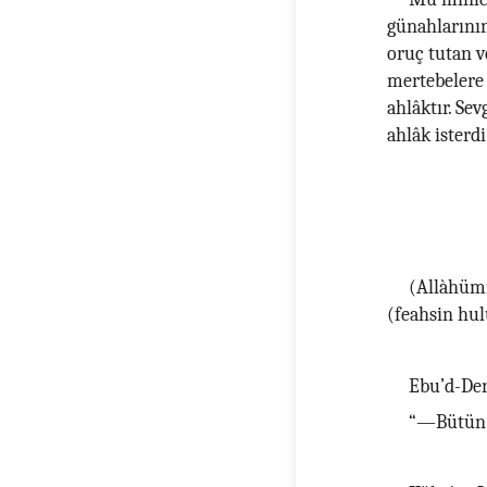
günahlarının
oruç tutan v
mertebelere k
ahlâktır. Sev
ahlâk isterdi
(Allàhümm
(feahsin hul
Ebu’d-Der
“—Bütün g