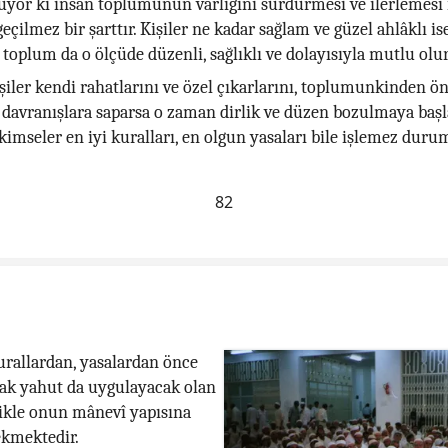
yor ki insan toplumunun varlığını sürdürmesi ve ilerlemesi i
eçilmez bir şarttır. Kişiler ne kadar sağlam ve güzel ahlâklı is
toplum da o ölçüde düzenli, sağlıklı ve dolayısıyla mutlu olur
işiler kendi rahatlarını ve özel çıkarlarını, toplumunkinden 
ı davranışlara saparsa o zaman dirlik ve düzen bozulmaya baş
 kimseler en iyi kuralları, en olgun yasaları bile işlemez duru
82
urallardan, yasalardan önce
cak yahut da uygulayacak olan
likle onun mânevî yapısına
ekmektedir.