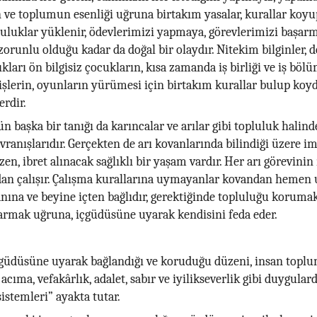
n ve toplumun esenliği uğruna birtakım yasalar, kurallar koyu
uluklar yüklenir, ödevlerimizi yapmaya, görevlerimizi başar
 zorunlu olduğu kadar da doğal bir olaydır. Nitekim bilginler, d
ıkları ön bilgisiz çocukların, kısa zamanda iş birliği ve iş bö
 işlerin, oyunların yürümesi için birtakım kurallar bulup koy
erdir.
 başka bir tanığı da karıncalar ve arılar gibi topluluk halin
avranışlarıdır. Gerçekten de arı kovanlarında bilindiği üzere i
zen, ibret alınacak sağlıklı bir yaşam vardır. Her arı görevini
dan çalışır. Çalışma kurallarına uymayanlar kovandan hemen uz
anına ve beyine içten bağlıdır, gerektiğinde topluluğu koruma
armak uğruna, içgüdüsüne uyarak kendisini feda eder.
 güdüsüne uyarak bağlandığı ve koruduğu düzeni, insan topl
, acıma, vefakârlık, adalet, sabır ve iyilikseverlik gibi duygula
sistemleri” ayakta tutar.