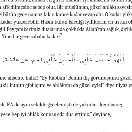
 affedilmesine sebep olur. Bir müslüman, güzel ahlâkı sayesi
e bütün gece namaz kılan kimse kadar sevap alır. O kadar yük
adar yükselebilir. Hâsılı kulun işlediği iyiliklerin en üstün ol
gili Peygamberimiz dualarında çoklukla Allah’tan sağlık, dirlik 
7
. Yine bir gece sabaha kadar:
اَللَّهُمَّ أَحْسَنْتَ خَلْقِي، فَأَحْسِنْ خُلُقِي (حم. عن عائشة)
e ahsente halkî) “Ey Rabbim! Benim dış görünüşümü güzel 
ukî) bunun gibi içimi ve ahlâkımı da güzel eyle!” diye niyaz e
dâ RA da aynı şekilde gecelemişti de yakınları kendisine;
ece hep iyi ahlâk konusunda dua ettiniz.” deyince,