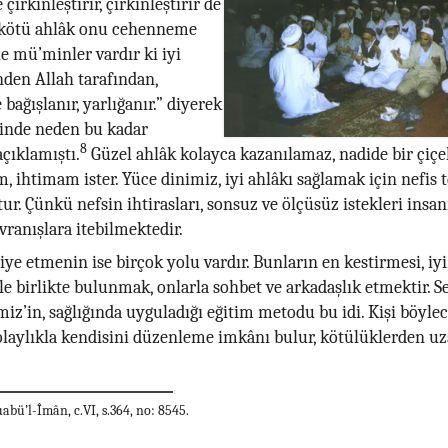
irkinleştirir, çirkinleştirir de
kötü ahlâk onu cehenneme
le mü’minler vardır ki iyi
den Allah tarafından,
bağışlanır, yarlığanır.” diyerek
rinde neden bu kadar
8
çıklamıştı.
Güzel ahlâk kolayca kazanılamaz, nadide bir çiçe
m, ihtimam ister. Yüce dinimiz, iyi ahlâkı sağlamak için nefis 
ur. Çünkü nefsin ihtirasları, sonsuz ve ölçüsüz istekleri insa
vranışlara itebilmektedir.
iye etmenin ise birçok yolu vardır. Bunların en kestirmesi, iyi
le birlikte bulunmak, onlarla sohbet ve arkadaşlık etmektir. Se
z’in, sağlığında uyguladığı eğitim metodu bu idi. Kişi böyle
laylıkla kendisini düzenleme imkânı bulur, kötülüklerden uza
abü’l-Îmân, c.VI, s.364, no: 8545.