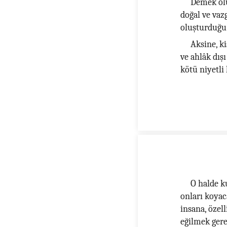
Demek olu
doğal ve vazg
oluşturduğu 
Aksine, k
ve ahlâk dış
kötü niyetli
O halde k
onları koya
insana, özel
eğilmek ger