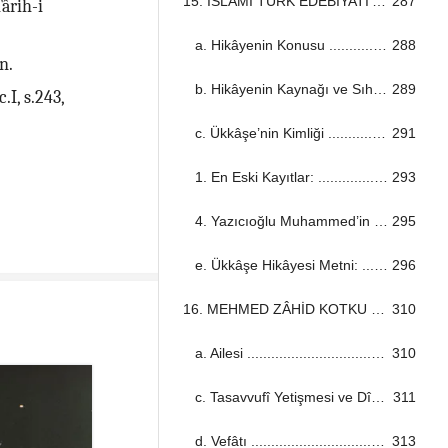
15. İSLÂMÎ TÜRK EDEBİYATI’NDA ÜKKÂŞE HİKAYESİ ...................................................................................................................................
287
Târih-i
a. Hikâyenin Konusu ...................................................................................................................................
288
n.
b. Hikâyenin Kaynağı ve Sıhhati ...................................................................................................................................
289
.I, s.243,
c. Ükkâşe’nin Kimliği ...................................................................................................................................
291
1. En Eski Kayıtlar: ...................................................................................................................................
293
4. Yazıcıoğlu Muhammed’in Nazmettiği şekli: ...................................................................................................................................
295
e. Ükkâşe Hikâyesi Metni: ...................................................................................................................................
296
16. MEHMED ZÂHİD KOTKU (RH.A) HAZRETLERİ’NİN KISA TERCEME-İ HÂLİ ...................................................................................................................................
310
a. Ailesi ...................................................................................................................................
310
c. Tasavvufî Yetişmesi ve Dînî Hizmetleri ...................................................................................................................................
311
d. Vefâtı ...................................................................................................................................
313