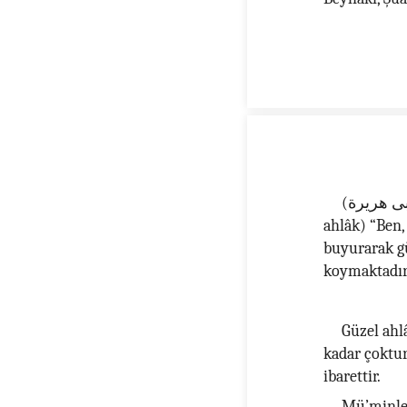
ِ (كق. عن ابى هريرة
ahlâk) “Ben,
buyurarak gü
koymaktadır
Güzel ahlâ
kadar çoktur
ibarettir.
Mü’minler