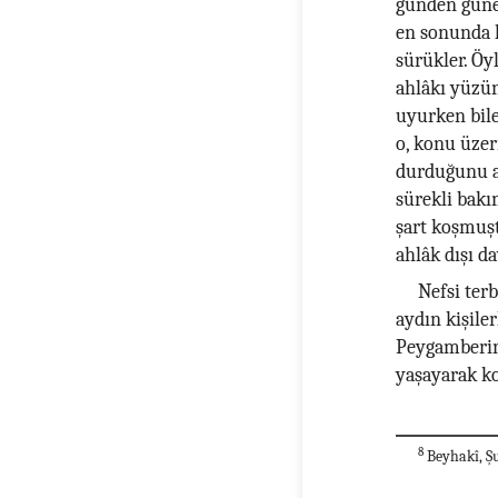
günden güne ç
en sonunda 
sürükler. Öy
ahlâkı yüzün
uyurken bile 
o, konu üze
durduğunu a
sürekli bakı
şart koşmuşt
ahlâk dışı da
Nefsi terb
aydın kişiler
Peygamberimi
yaşayarak ko
8
Beyhakî, Şu