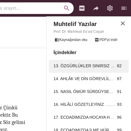
Muhtelif Yazılar
10. NİZÂMÜ’L-MÜLK’E GÖRE DEVLET İDARESİNDE MÂNEVÎ GÜÇLERİN ROLÜ ...................................................................................................................................
70
Prof. Dr. Mahmud Es’ad Coşan
11. NÂBÎ’NİN TUHFE-İ HARAMEYN’İNDEN BİR ŞİİR ...................................................................................................................................
73
Kaynağından oku
PDF'yi indir
İçindekiler
12. ANARŞİYE ÇARE, İMANA ÇAĞRI ...................................................................................................................................
78
13. ÖZGÜRLÜKLER SINIRSIZ DEĞİLDİR ...................................................................................................................................
82
14. AHLÂK VE DİN GÖREVLİLERİ ...................................................................................................................................
87
15. NASIL ÖMÜR SÜRDÜYSENİZ, ONA UYGUN BİR HALDE ÖLÜRSÜNÜZ ...................................................................................................................................
91
16. HİLÂLİ GÖZETLEYİNİZ ...................................................................................................................................
93
ir. Çünkü
ektir. Bu
17. ECDADIMIZDA HOCAYA HÜRMET ...................................................................................................................................
96
. Söz gelimi
yız.
18. ECDADIMIZDA İLME HÜRMET ...................................................................................................................................
99