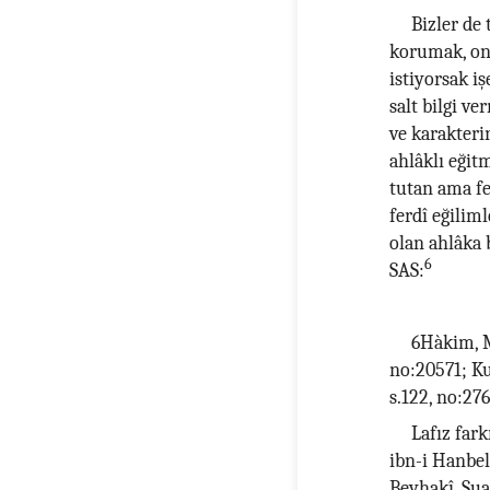
Bizler de
korumak, on
istiyorsak i
salt bilgi ve
ve karakterin
ahlâklı eğit
tutan ama fe
ferdî eğiliml
olan ahlâka
6
SAS:
6Hàkim, Mü
no:20571; Ku
s.122, no:27
Lafız far
ibn-i Hanbel,
Beyhakî, Şuab