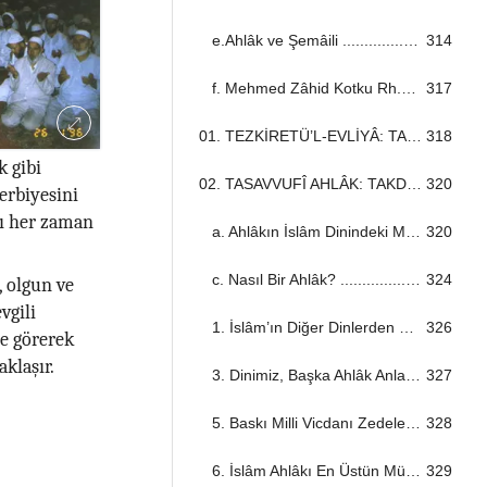
e.Ahlâk ve Şemâili ...................................................................................................................................
314
f. Mehmed Zâhid Kotku Rh.A’in Eserleri ...................................................................................................................................
317
01. TEZKİRETÜ’L-EVLİYÂ: TAKDİM ...................................................................................................................................
318
k gibi
02. TASAVVUFÎ AHLÂK: TAKDİM ...................................................................................................................................
320
terbiyesini
nı her zaman
a. Ahlâkın İslâm Dinindeki Mevkîi ...................................................................................................................................
320
c. Nasıl Bir Ahlâk? ...................................................................................................................................
324
, olgun ve
vgili
1. İslâm’ın Diğer Dinlerden Farkı ...................................................................................................................................
326
ce görerek
klaşır.
3. Dinimiz, Başka Ahlâk Anlayışlarına Kaymağa Cevaz Vermez ...................................................................................................................................
327
5. Baskı Milli Vicdanı Zedeler, Küstürür ...................................................................................................................................
328
6. İslâm Ahlâkı En Üstün Müeyyidelere Sahiptir ...................................................................................................................................
329