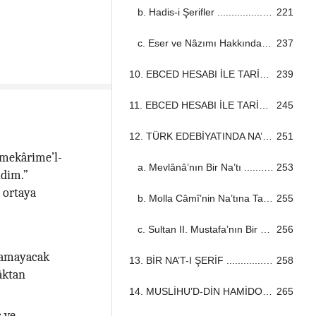
b. Hadis-i Şerifler ...................................................................................................................................
221
c. Eser ve Nâzımı Hakkında ...................................................................................................................................
237
10. EBCED HESABI İLE TARİH DÜŞÜRME SANATI (1) ...................................................................................................................................
239
11. EBCED HESABI İLE TARİH DÜŞÜRME SANATI (2) ...................................................................................................................................
245
12. TÜRK EDEBİYATINDA NA’TLAR ...................................................................................................................................
251
a. Mevlânâ’nın Bir Na’tı ...................................................................................................................................
253
ldim.”
 ortaya
b. Molla Câmî’nin Na’tına Tahmis ...................................................................................................................................
255
c. Sultan II. Mustafa’nın Bir Na’tı ...................................................................................................................................
256
ılamayacak
13. BİR NA’T-I ŞERİF ...................................................................................................................................
258
âktan
14. MUSLİHU’D-DİN HAMİDOĞULLARI VE HIZIR BEY ...................................................................................................................................
265
ç ve