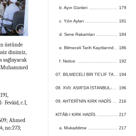
b. Ayın Günleri ...................................................................................................................................
179
c. Yılın Ayları ...................................................................................................................................
181
d. Sene Rakamları ...................................................................................................................................
184
yin üstünde
e. Bilmeceli Tarih Kayıtlarından Numûneler ...................................................................................................................................
186
siz dinimiz,
la sağlayacak
f. Netice: ...................................................................................................................................
192
Hz. Muhammed
07. BİLMECELİ BİR TE’LİF TARİHİ ...................................................................................................................................
194
08. XVII. ASIR’DA İSTANBUL-MEKKE ARASINDAKİ HAC YOLU ...................................................................................................................................
196
191,
09. AHTERÎ’NİN KIRK HADÎS KİTABI ...................................................................................................................................
216
 Fevâid, c.I,
KİTÂB-I KIRK HADÎS ...................................................................................................................................
217
:1609; Ahmed
4, no:273;
a. Mukaddime ...................................................................................................................................
217