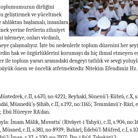
 toplumumuzun dirliğini
u geliştirmek ve yüceltmek
şe ahlâktan başlamalı, insanlara
rmek yerine fertlerin zihniyet
i işlemeye, onları vicdanlı,
meye çalışmalıyız. İşte bu nedenlerle toplum düzenini her şe
rdin hak ve özgürlüklerini korumayı da hiç ihmal etmeyen eş
er ile toplum yararı arasındaki dengeyi tatlılık ve sevgi yoluy
 büyük önem ve öncelik atfetmektedir. Nitekim Efendimiz 
stedrek, c.II, s.670, no:4221; Beyhakî, Sünenü’l-Kübrâ, c.X, s.
dàî, Müsnedü’ş-Şihâb, c.II, s.192, no:1165; Temmâmü’r-Râzî, el-
6; Ebû Hüreyre RA’dan.
kıyla: İmam Mâlik, Muvatta’ (Rivâyet-i Yahyâ), c.II, s.904, no
 Müsned, c.II, s.381, no:8939; Buhàrî, Edebü’l-Müfred, c.I, s.10
ü’l-İman, c.VI, s.230, no:7977; İbn-i Sa’d, Tabakàtü’l-