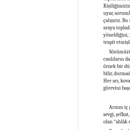
Kişiliğimizi
uyar, soruml
çalışırız. Bu
araya toplad
yöneldiğini,
tespit etmişl
Sözümüzün
canlıların d
örnek bir dü
bilir, durma
Her arı, kov
görevini baş
Arının iç
sevgi, şefkat
olan “ahlâk 