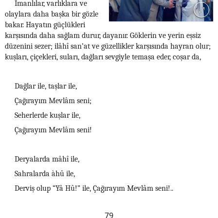
İmanlılar, varlıklara ve
olaylara daha başka bir gözle
bakar. Hayatın güçlükleri
karşısında daha sağlam durur, dayanır. Göklerin ve yerin eşsiz
düzenini sezer; ilâhî san’at ve güzellikler karşısında hayran olur;
kuşları, çiçekleri, suları, dağları sevgiyle temaşa eder, coşar da,
Dağlar ile, taşlar ile,
Çağırayım Mevlâm seni;
Seherlerde kuşlar ile,
Çağırayım Mevlâm seni!
Deryalarda mâhî ile,
Sahralarda àhû ile,
Derviş olup “Yâ Hû!” ile, Çağırayım Mevlâm seni!..
79