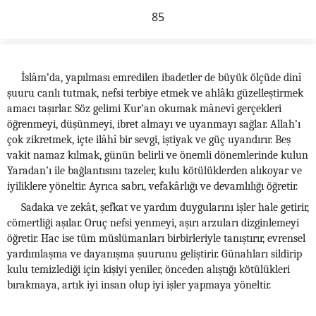
85
İslâm’da, yapılması emredilen ibadetler de büyük ölçüde dinî
şuuru canlı tutmak, nefsi terbiye etmek ve ahlâkı güzelleştirmek
amacı taşırlar. Söz gelimi Kur’an okumak mânevî gerçekleri
öğrenmeyi, düşünmeyi, ibret almayı ve uyanmayı sağlar. Allah’ı
çok zikretmek, içte ilâhî bir sevgi, iştiyak ve güç uyandırır. Beş
vakit namaz kılmak, günün belirli ve önemli dönemlerinde kulun
Yaradan’ı ile bağlantısını tazeler, kulu kötülüklerden alıkoyar ve
iyiliklere yöneltir. Ayrıca sabrı, vefakârlığı ve devamlılığı öğretir.
Sadaka ve zekât, şefkat ve yardım duygularını işler hale getirir,
cömertliği aşılar. Oruç nefsi yenmeyi, aşırı arzuları dizginlemeyi
öğretir. Hac ise tüm müslümanları birbirleriyle tanıştırır, evrensel
yardımlaşma ve dayanışma şuurunu geliştirir. Günahları sildirip
kulu temizlediği için kişiyi yeniler, önceden alıştığı kötülükleri
bırakmaya, artık iyi insan olup iyi işler yapmaya yöneltir.