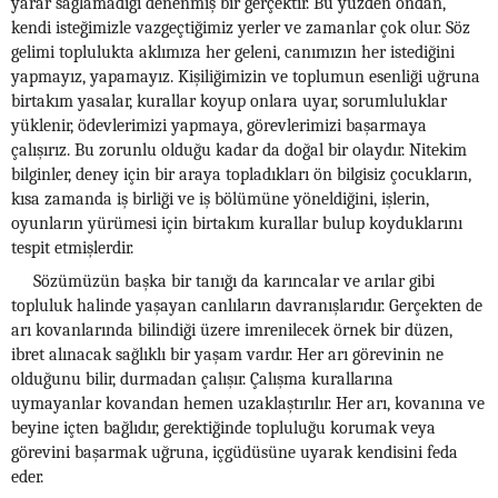
yarar sağlamadığı denenmiş bir gerçektir. Bu yüzden ondan,
kendi isteğimizle vazgeçtiğimiz yerler ve zamanlar çok olur. Söz
gelimi toplulukta aklımıza her geleni, canımızın her istediğini
yapmayız, yapamayız. Kişiliğimizin ve toplumun esenliği uğruna
birtakım yasalar, kurallar koyup onlara uyar, sorumluluklar
yüklenir, ödevlerimizi yapmaya, görevlerimizi başarmaya
çalışırız. Bu zorunlu olduğu kadar da doğal bir olaydır. Nitekim
bilginler, deney için bir araya topladıkları ön bilgisiz çocukların,
kısa zamanda iş birliği ve iş bölümüne yöneldiğini, işlerin,
oyunların yürümesi için birtakım kurallar bulup koyduklarını
tespit etmişlerdir.
Sözümüzün başka bir tanığı da karıncalar ve arılar gibi
topluluk halinde yaşayan canlıların davranışlarıdır. Gerçekten de
arı kovanlarında bilindiği üzere imrenilecek örnek bir düzen,
ibret alınacak sağlıklı bir yaşam vardır. Her arı görevinin ne
olduğunu bilir, durmadan çalışır. Çalışma kurallarına
uymayanlar kovandan hemen uzaklaştırılır. Her arı, kovanına ve
beyine içten bağlıdır, gerektiğinde topluluğu korumak veya
görevini başarmak uğruna, içgüdüsüne uyarak kendisini feda
eder.