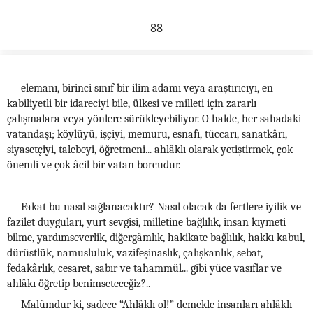
88
elemanı, birinci sınıf bir ilim adamı veya araştırıcıyı, en
kabiliyetli bir idareciyi bile, ülkesi ve milleti için zararlı
çalışmalara veya yönlere sürükleyebiliyor. O halde, her sahadaki
vatandaşı; köylüyü, işçiyi, memuru, esnafı, tüccarı, sanatkârı,
siyasetçiyi, talebeyi, öğretmeni... ahlâklı olarak yetiştirmek, çok
önemli ve çok âcil bir vatan borcudur.
Fakat bu nasıl sağlanacaktır? Nasıl olacak da fertlere iyilik ve
fazilet duyguları, yurt sevgisi, milletine bağlılık, insan kıymeti
bilme, yardımseverlik, diğergâmlık, hakikate bağlılık, hakkı kabul,
dürüstlük, namusluluk, vazifeşinaslık, çalışkanlık, sebat,
fedakârlık, cesaret, sabır ve tahammül... gibi yüce vasıflar ve
ahlâkı öğretip benimseteceğiz?..
Malûmdur ki, sadece “Ahlâklı ol!” demekle insanları ahlâklı