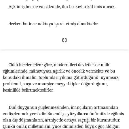
Aşk imiş her ne var àlemde, ilm bir kıyl u kàl imiş ancak.
derken bu ince noktaya işaret etmiş olmaktadır.
80
Ciddî incelemelere göre, modern ileri devletler de millî
eğitimlerinde, mâneviyata ağırlık ve öncelik vermekte ve bu
konudaki ihmalin, toplumları yıkıma götürdüğünü; uyumsuz,
problemli, suça ve anarşiye meyyal tipler doğurduğunu,
kesinlikle belirtmektedirler.
Dinî duygunun güçlenmesinden, inançlıların artmasından
endişelenmek yersizdir. Bu endişe, yüzyıllarca önümüzde eğilmiş
olan dış düşmanların, artniyetle ortaya saçtığı bir kuruntudur.
Çünkü onlar, milletimizin, yüce dinimizden büyük güç aldığını