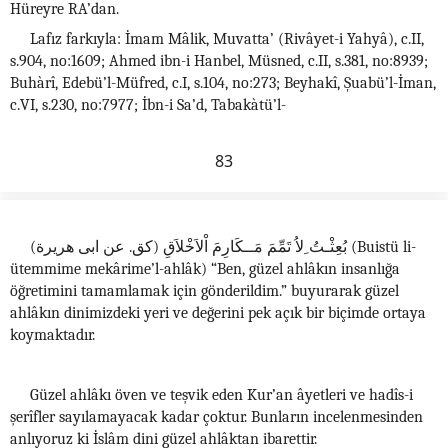
Hüreyre RA’dan.
Lafız farkıyla: İmam Mâlik, Muvatta’ (Rivâyet-i Yahyâ), c.II,
s.904, no:1609; Ahmed ibn-i Hanbel, Müsned, c.II, s.381, no:8939;
Buhàrî, Edebü’l-Müfred, c.I, s.104, no:273; Beyhakî, Şuabü’l-İman,
c.VI, s.230, no:7977; İbn-i Sa’d, Tabakàtü’l-
83
بُعِثْـتُ ِلاُ تَمِّمَ مَــكَارِمَ اْلاَخْلاَقِ (كق. عن ابى هريرة) (Buistü li-
ütemmime mekârime’l-ahlâk) “Ben, güzel ahlâkın insanlığa
öğretimini tamamlamak için gönderildim.” buyurarak güzel
ahlâkın dinimizdeki yeri ve değerini pek açık bir biçimde ortaya
koymaktadır.
Güzel ahlâkı öven ve teşvik eden Kur’an âyetleri ve hadîs-i
şerîfler sayılamayacak kadar çoktur. Bunların incelenmesinden
anlıyoruz ki İslâm dini güzel ahlâktan ibarettir.