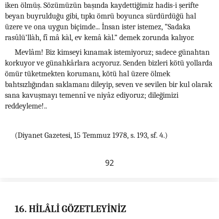
iken ölmüş. Sözümüzün başında kaydettiğimiz hadis-i şerifte
beyan buyrulduğu gibi, tıpkı ömrü boyunca sürdürdüğü hal
üzere ve ona uygun biçimde... İnsan ister istemez, “Sadaka
rasûlü’llàh, fî mâ kàl, ev kemâ kàl.” demek zorunda kalıyor.
Mevlâm! Biz kimseyi kınamak istemiyoruz; sadece günahtan
korkuyor ve günahkârlara acıyoruz. Senden bizleri kötü yollarda
ömür tüketmekten korumanı, kötü hal üzere ölmek
bahtsızlığından saklamanı dileyip, seven ve sevilen bir kul olarak
sana kavuşmayı temennî ve niyâz ediyoruz; dileğimizi
reddeyleme!..
(Diyanet Gazetesi, 15 Temmuz 1978, s. 193, sf. 4.)
92
16. HİLÂLİ GÖZETLEYİNİZ