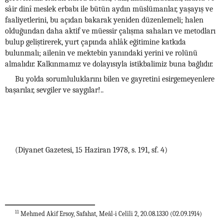
sâir dinî meslek erbabı ile bütün aydın müslümanlar, yaşayış ve
faaliyetlerini, bu açıdan bakarak yeniden düzenlemeli; halen
olduğundan daha aktif ve müessir çalışma sahaları ve metodları
bulup geliştirerek, yurt çapında ahlâk eğitimine katkıda
bulunmalı; ailenin ve mektebin yanındaki yerini ve rolünü
almalıdır. Kalkınmamız ve dolayısıyla istikbalimiz buna bağlıdır.
Bu yolda sorumluluklarını bilen ve gayretini esirgemeyenlere
başarılar, sevgiler ve saygılar!..
(Diyanet Gazetesi, 15 Haziran 1978, s. 191, sf. 4)
11
Mehmed Akif Ersoy, Safahat, Meâl-i Celîli 2, 20.08.1330 (02.09.1914)