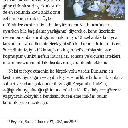
güne çirkinleştirir, çirkinleştirir
de en sonunda kötü ahlâk onu
cehenneme sürükler. Öyle
mü’minler vardır ki iyi ahlâkı yüzünden Allah tarafından,
uyurken bile bağışlanır, yarlığanır.” diyerek o, konu üzerinde
8
neden bu kadar durduğunu açıklamıştı.
Güzel ahlâk kolayca
kazanılamaz, nadide bir çiçek gibi sürekli bakım, ihtimam ister.
Yüce dinimiz, iyi ahlâkı sağlamak için nefis terbiyesini şart
koşmuştur. Çünkü nefsin ihtirasları, sonsuz ve ölçüsüz istekleri
insanı her zaman ahlâk dışı davranışlara itebilmektedir.
Nefsi terbiye etmenin ise birçok yolu vardır. Bunların en
kestirmesi, iyi, olgun ve aydın kişilerle birlikte bulunmak, onlarla
sohbet ve arkadaşlık etmektir. Sevgili Peygamberimiz’in,
sağlığında uyguladığı eğitim metodu bu idi. Kişi böylece görerek
yaşayarak kolaylıkla kendisini düzenleme imkânı bulur,
kötülüklerden uzaklaşır.
8
Beyhakî, Şuabü’l-Îmân, c.VI, s.364, no: 8545.