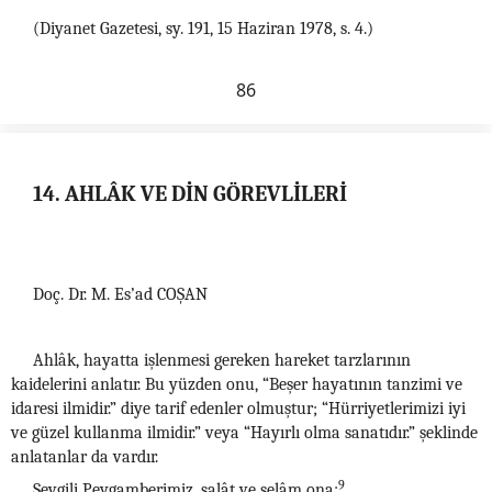
(Diyanet Gazetesi, sy. 191, 15 Haziran 1978, s. 4.)
86
14. AHLÂK VE DİN GÖREVLİLERİ
Doç. Dr. M. Es’ad COŞAN
Ahlâk, hayatta işlenmesi gereken hareket tarzlarının
kaidelerini anlatır. Bu yüzden onu, “Beşer hayatının tanzimi ve
idaresi ilmidir.” diye tarif edenler olmuştur; “Hürriyetlerimizi iyi
ve güzel kullanma ilmidir.” veya “Hayırlı olma sanatıdır.” şeklinde
anlatanlar da vardır.
9
Sevgili Peygamberimiz, salât ve selâm ona: