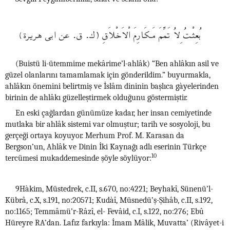
بُعِثْـتُ ِلاُ تَمِّمَ مَــكَارِمَ اْلاَخْلاَقِ (ك. ق. عن ابى هريرة)
(Buistü li-ütemmime mekârime’l-ahlâk) “Ben ahlâkın asil ve
güzel olanlarını tamamlamak için gönderildim.” buyurmakla,
ahlâkın önemini belirtmiş ve İslâm dininin başlıca gàyelerinden
birinin de ahlâkı güzelleştirmek olduğunu göstermiştir.
En eski çağlardan günümüze kadar, her insan cemiyetinde
mutlaka bir ahlâk sistemi var olmuştur; tarih ve sosyoloji, bu
gerçeği ortaya koyuyor. Merhum Prof. M. Karasan da
Bergson’un, Ahlâk ve Dinin İki Kaynağı adlı eserinin Türkçe
10
tercümesi mukaddemesinde şöyle söylüyor:
9Hàkim, Müstedrek, c.II, s.670, no:4221; Beyhakî, Sünenü’l-
Kübrâ, c.X, s.191, no:20571; Kudàî, Müsnedü’ş-Şihâb, c.II, s.192,
no:1165; Temmâmü’r-Râzî, el- Fevâid, c.I, s.122, no:276; Ebû
Hüreyre RA’dan. Lafız farkıyla: İmam Mâlik, Muvatta’ (Rivâyet-i