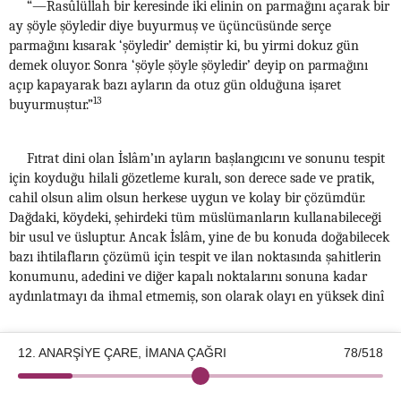
“—Rasûlüllah bir keresinde iki elinin on parmağını açarak bir
ay şöyle şöyledir diye buyurmuş ve üçüncüsünde serçe
parmağını kısarak ‘şöyledir’ demiştir ki, bu yirmi dokuz gün
demek oluyor. Sonra ‘şöyle şöyle şöyledir’ deyip on parmağını
açıp kapayarak bazı ayların da otuz gün olduğuna işaret
13
buyurmuştur.”
Fıtrat dini olan İslâm’ın ayların başlangıcını ve sonunu tespit
için koyduğu hilali gözetleme kuralı, son derece sade ve pratik,
cahil olsun alim olsun herkese uygun ve kolay bir çözümdür.
Dağdaki, köydeki, şehirdeki tüm müslümanların kullanabileceği
bir usul ve üsluptur. Ancak İslâm, yine de bu konuda doğabilecek
bazı ihtilafların çözümü için tespit ve ilan noktasında şahitlerin
konumunu, adedini ve diğer kapalı noktalarını sonuna kadar
aydınlatmayı da ihmal etmemiş, son olarak olayı en yüksek dinî
12. ANARŞİYE ÇARE, İMANA ÇAĞRI
78/518
12
Buhârî, “Savm”, 13; Müslim, “Sıyâm”, 15; Ahmed b. Hanbel, II, 129, 122,
52, hadis no: 6129, 6041, 5137.
©2026 Kotku Enstitüsü
v2.8.3
13
Sahîh-i Buhârî Muhtasarı Tecrîd-i Sarîh Tercemesi ve Şerhi, VI, 258.