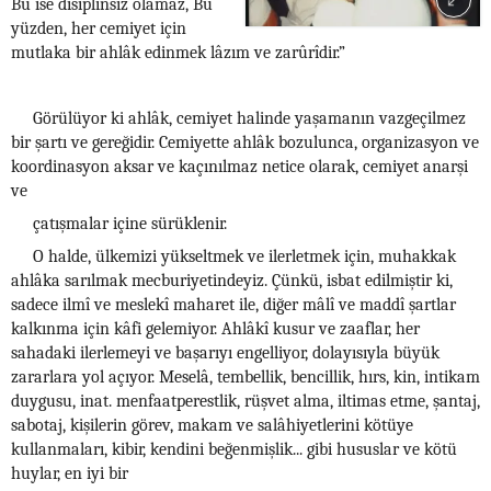
Bu ise disiplinsiz olamaz, Bu
yüzden, her cemiyet için
mutlaka bir ahlâk edinmek lâzım ve zarûrîdir.”
Görülüyor ki ahlâk, cemiyet halinde yaşamanın vazgeçilmez
bir şartı ve gereğidir. Cemiyette ahlâk bozulunca, organizasyon ve
koordinasyon aksar ve kaçınılmaz netice olarak, cemiyet anarşi
ve
çatışmalar içine sürüklenir.
O halde, ülkemizi yükseltmek ve ilerletmek için, muhakkak
ahlâka sarılmak mecburiyetindeyiz. Çünkü, isbat edilmiştir ki,
sadece ilmî ve meslekî maharet ile, diğer mâlî ve maddî şartlar
kalkınma için kâfi gelemiyor. Ahlâkî kusur ve zaaflar, her
sahadaki ilerlemeyi ve başarıyı engelliyor, dolayısıyla büyük
zararlara yol açıyor. Meselâ, tembellik, bencillik, hırs, kin, intikam
duygusu, inat. menfaatperestlik, rüşvet alma, iltimas etme, şantaj,
sabotaj, kişilerin görev, makam ve salâhiyetlerini kötüye
kullanmaları, kibir, kendini beğenmişlik... gibi hususlar ve kötü
huylar, en iyi bir