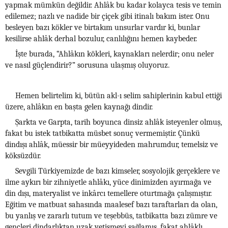
yapmak mümkün değildir. Ahlâk bu kadar kolayca tesis ve temin
edilemez; nazlı ve nadide bir çiçek gibi itinalı bakım ister. Onu
besleyen bazı kökler ve birtakım unsurlar vardır ki, bunlar
kesilirse ahlâk derhal bozulur, canlılığını hemen kaybeder.
İşte burada, “Ahlâkın kökleri, kaynakları nelerdir; onu neler
ve nasıl güçlendirir?” sorusuna ulaşmış oluyoruz.
Hemen belirtelim ki, bütün akl-ı selim sahiplerinin kabul ettiği
üzere, ahlâkın en başta gelen kaynağı dindir.
Şarkta ve Garpta, tarih boyunca dinsiz ahlâk isteyenler olmuş,
fakat bu istek tatbikatta müsbet sonuç vermemiştir. Çünkü
dindışı ahlâk, müessir bir müeyyideden mahrumdur, temelsiz ve
köksüzdür.
Sevgili Türkiyemizde de bazı kimseler, sosyolojik gerçeklere ve
ilme aykırı bir zihniyetle ahlâkı, yüce dinimizden ayırmağa ve
din dışı, materyalist ve inkârcı temellere oturtmağa çalışmıştır.
Eğitim ve matbuat sahasında maalesef bazı taraftarları da olan,
bu yanlış ve zararlı tutum ve teşebbüs, tatbikatta bazı zümre ve
gençleri dindarlıktan uzak yetişmeyi sağlamış, fakat ahlâklı