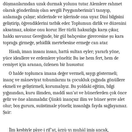
düşmanlarından uzak durmak yolunu tutar. Alemlere rahmet
olarak gönderilmiş olan sevgili Peygamberimiz’i tanıyıp,
anlamağa çalışır; sözlerinde ve işlerinde ona uyar. Dinî bilgisini
geliştirip, öğrendiklerini tatbik eder. Toplumun dirlik ve düzenini
aksatmaz, aksine onu korur. Her türlü haksızlığa karşı çıkar,
hakkı savunur. Gereğinde, bir gül bahçesine girercesine şu kara
toprağa girmeğe, şehidlik mertebesine ermeğe can atar.
Hàsılı, iman insanı insan, hattâ sultan eyler; yararlı yöne,
yüce ideallere ve erdemlere yöneltir. Bu ise hem fert, hem de
cemiyet için aranan, özlenen bir husustur.
O halde toplumca imana değer vermeli, saygı göstermeli;
inanç ve mâneviyat tohumlarını ta çocukluk çağında gönüllere
ekmeli ve geliştirmeli, korumalıyız. Bu yoldaki eğitim, bilgi
yığınından, kuru ilimden, maddî san’at ve hünerlerden çok önce
gelir ve öne alınmalıdır. Çünkü inançsız ilim ve hüner şerre alet
olur; boş gurura, suiistimale yönelir, insanlığa fayda sağlayamaz.
Şair:
İlm kesbiyle pâye-i rif’at, àrzù-yı muhàl imiş ancak,