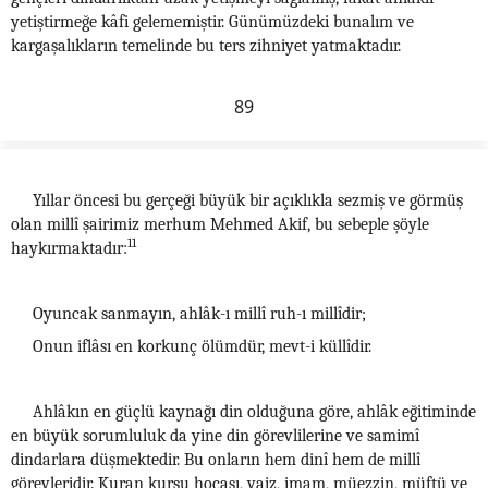
yetiştirmeğe kâfi gelememiştir. Günümüzdeki bunalım ve
kargaşalıkların temelinde bu ters zihniyet yatmaktadır.
89
Yıllar öncesi bu gerçeği büyük bir açıklıkla sezmiş ve görmüş
olan millî şairimiz merhum Mehmed Akif, bu sebeple şöyle
11
haykırmaktadır:
Oyuncak sanmayın, ahlâk-ı millî ruh-ı millîdir;
Onun iflâsı en korkunç ölümdür, mevt-i küllîdir.
Ahlâkın en güçlü kaynağı din olduğuna göre, ahlâk eğitiminde
en büyük sorumluluk da yine din görevlilerine ve samimî
dindarlara düşmektedir. Bu onların hem dinî hem de millî
görevleridir. Kuran kursu hocası, vaiz, imam, müezzin, müftü ve