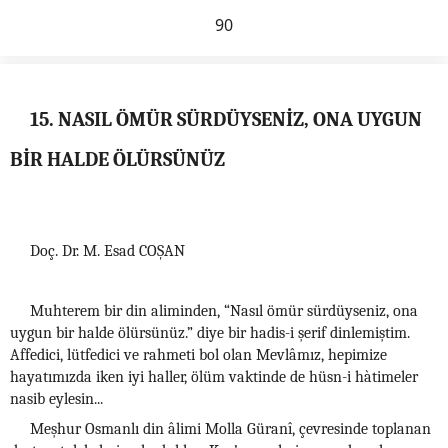
90
15. NASIL ÖMÜR SÜRDÜYSENİZ, ONA UYGUN
BİR HALDE ÖLÜRSÜNÜZ
Doç. Dr. M. Esad COŞAN
Muhterem bir din aliminden, “Nasıl ömür sürdüyseniz, ona
uygun bir halde ölürsünüz.” diye bir hadis-i şerif dinlemiştim.
Affedici, lütfedici ve rahmeti bol olan Mevlâmız, hepimize
hayatımızda iken iyi haller, ölüm vaktinde de hüsn-i hàtimeler
nasib eylesin...
Meşhur Osmanlı din âlimi Molla Güranî, çevresinde toplanan