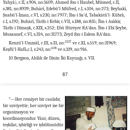
Yahyâ), c.II, s.904, no:1609; Ahmed ibn-i Hanbel, Müsned, c.II,
s.381, no:8939; Buhàrî, Edebü’l-Müfred, c.I, s.104, no:273; Beyhakî,
Şuabü’l-İman, c.VI, s.230, no:7977; İbn-i Sa’d, Tabakàtü’l- Kübrâ,
c.I, s.192; Buhàrî, Târih-i Kebîr, c.VII, s.188, no:835; İbn-i Asâkir,
Târih-i Dimaşk, c.XIX, s.252; Ebû Hüreyre RA’dan. İbn-i Ebî Şeybe,
Musannef, c.VI, s.324, no:31773; Zeyd ibn-i Eslem RA’dan.
5217
Kenzü’l-Ummâl, c.III, s.33, no:
ve c.XI, s.559, no:31969;
638
Keşfü’l-Hafâ,c.I, s.243, no:
ve s.339, no:916.
10 Bergson, Ahlâk ile Dinin İki Kaynağı, s. VII.
87
“—Her cemiyet bir canlıdır,
bir uzviyettir; her uzviyet ise bir
organizasyon ve
koordinasyondur. Yâni; düzen,
teşkilat, işbirliği ve işbölümüdür.