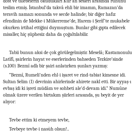
dost ve talebelerin okudukları Kur’an sesleri arasında ruhunu
teslim etmiş. İstanbul’da takvâ ehli bir imamın, Ramazan’da
teravih namazı sonunda ve secde halinde; bir diğer hafız
efendinin de Mekke-i Mükerreme’de, Harem-i Şerîf’te mukabele
okurken irtihal ettiğini duymuştum. Bunlar gibi gıpta edilecek
misaller, hiç şüphesiz daha da çoğaltılabilir.
Tabii bunun aksi de çok görülegelmiştir. Meselâ; Kastamonulu
Latîfî, şairlerin hayat ve eserlerinden bahseden Tezkire’sinde
(s.100) Bezmî adlı bir şairi anlatırken şunları yazmış:
“Bezmî, Rumeli’nden ehl-i işaret ve rind-tabiat kimesne idi.
Sultan Selim (I) devrinin ahirlerinde ahirete nakl etti. Bir ayyaş-ı
evbaş idi ki işreti müdâm ve sohbeti ale’d-devam idi.” Numûne
olmak üzere verilen birtakım şiirleri arasında, şu beyit de yer
alıyor:
Tevbe ettim ki etmeyem tevbe,
Tevbeye tevbe-i nasùh olsun!..