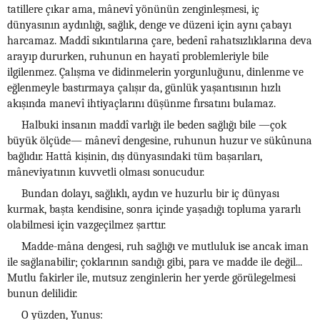
tatillere çıkar ama, mânevî yönünün zenginleşmesi, iç
dünyasının aydınlığı, sağlık, denge ve düzeni için aynı çabayı
harcamaz. Maddî sıkıntılarına çare, bedenî rahatsızlıklarına deva
arayıp dururken, ruhunun en hayatî problemleriyle bile
ilgilenmez. Çalışma ve didinmelerin yorgunluğunu, dinlenme ve
eğlenmeyle bastırmaya çalışır da, günlük yaşantısının hızlı
akışında manevî ihtiyaçlarını düşünme fırsatını bulamaz.
Halbuki insanın maddî varlığı ile beden sağlığı bile —çok
büyük ölçüde— mânevî dengesine, ruhunun huzur ve sükûnuna
bağlıdır. Hattâ kişinin, dış dünyasındaki tüm başarıları,
mâneviyatının kuvvetli olması sonucudur.
Bundan dolayı, sağlıklı, aydın ve huzurlu bir iç dünyası
kurmak, başta kendisine, sonra içinde yaşadığı topluma yararlı
olabilmesi için vazgeçilmez şarttır.
Madde-mâna dengesi, ruh sağlığı ve mutluluk ise ancak iman
ile sağlanabilir; çoklarının sandığı gibi, para ve madde ile değil...
Mutlu fakirler ile, mutsuz zenginlerin her yerde görülegelmesi
bunun delilidir.
O yüzden, Yunus: