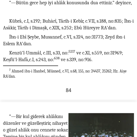
“—Bütün gece hep iyi ahlâk konusunda dua ettiniz.” deyince,
Kübrâ, c.I, s.192; Buhàrî, Târih-i Kebîr, c.VII, s.188, no:835; İbn-i
Asâkir, Târih-i Dimaşk, c.XIX, s.252; Ebû Hüreyre RA’dan.
İbn-i Ebî Şeybe, Musannef, c.VI, s.324, no:31773; Zeyd ibn-i
Eslem RA’dan.
5217
Kenzü’l-Ummâl, c.III, s.33, no:
ve c.XI, s.559, no:31969;
638
Keşfü’l-Hafâ,c.I, s.243, no:
ve s.339, no:916.
7
Ahmed ibn-i Hanbel, Müsned, c.VI, s.68, 155, no: 24437, 25262; Hz. Aişe
RA’dan.
84
“—Bir kul giderek ahlâkını
düzenler ve güzelleştirir, nihayet
o güzel ahlâk onu cennete sokar.
Tersine bir kul ahlâkını günden