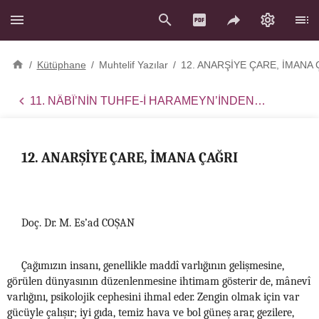
/
Kütüphane
/
Muhtelif Yazılar
/
12. ANARŞİYE ÇARE, İMANA 
11. NÂBÎ’NİN TUHFE-İ HARAMEYN’İNDEN BİR ŞİİR
12. ANARŞİYE ÇARE, İMANA ÇAĞRI
Doç. Dr. M. Es’ad COŞAN
Çağımızın insanı, genellikle maddî varlığının gelişmesine,
görülen dünyasının düzenlenmesine ihtimam gösterir de, mânevî
varlığını, psikolojik cephesini ihmal eder. Zengin olmak için var
gücüyle çalışır; iyi gıda, temiz hava ve bol güneş arar, gezilere,