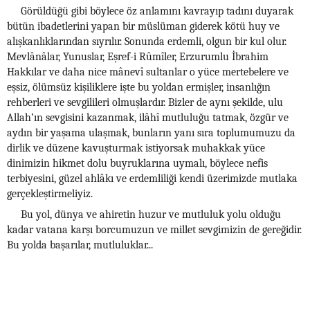
Görüldüğü gibi böylece öz anlamını kavrayıp tadını duyarak
bütün ibadetlerini yapan bir müslüman giderek kötü huy ve
alışkanlıklarından sıyrılır. Sonunda erdemli, olgun bir kul olur.
Mevlânâlar, Yunuslar, Eşref-i Rûmîler, Erzurumlu İbrahim
Hakkılar ve daha nice mânevî sultanlar o yüce mertebelere ve
eşsiz, ölümsüz kişiliklere işte bu yoldan ermişler, insanlığın
rehberleri ve sevgilileri olmuşlardır. Bizler de aynı şekilde, ulu
Allah’ın sevgisini kazanmak, ilâhî mutluluğu tatmak, özgür ve
aydın bir yaşama ulaşmak, bunların yanı sıra toplumumuzu da
dirlik ve düzene kavuşturmak istiyorsak muhakkak yüce
dinimizin hikmet dolu buyruklarına uymalı, böylece nefis
terbiyesini, güzel ahlâkı ve erdemliliği kendi üzerimizde mutlaka
gerçekleştirmeliyiz.
Bu yol, dünya ve ahiretin huzur ve mutluluk yolu olduğu
kadar vatana karşı borcumuzun ve millet sevgimizin de gereğidir.
Bu yolda başarılar, mutluluklar...