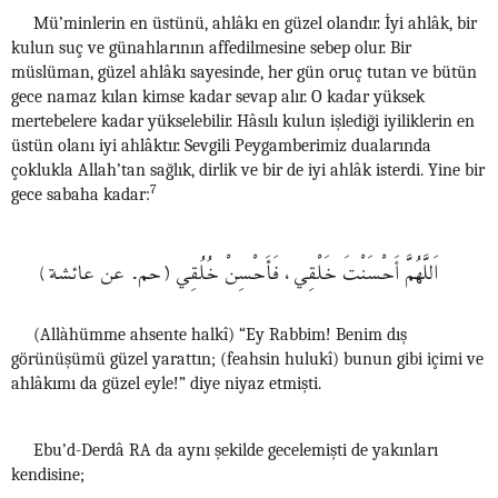
Mü’minlerin en üstünü, ahlâkı en güzel olandır. İyi ahlâk, bir
kulun suç ve günahlarının affedilmesine sebep olur. Bir
müslüman, güzel ahlâkı sayesinde, her gün oruç tutan ve bütün
gece namaz kılan kimse kadar sevap alır. O kadar yüksek
mertebelere kadar yükselebilir. Hâsılı kulun işlediği iyiliklerin en
üstün olanı iyi ahlâktır. Sevgili Peygamberimiz dualarında
çoklukla Allah’tan sağlık, dirlik ve bir de iyi ahlâk isterdi. Yine bir
7
gece sabaha kadar:
اَللَّهُمَّ أَحْسَنْتَ خَلْقِي، فَأَحْسِنْ خُلُقِي (حم. عن عائشة)
(Allàhümme ahsente halkî) “Ey Rabbim! Benim dış
görünüşümü güzel yarattın; (feahsin hulukî) bunun gibi içimi ve
ahlâkımı da güzel eyle!” diye niyaz etmişti.
Ebu’d-Derdâ RA da aynı şekilde gecelemişti de yakınları
kendisine;