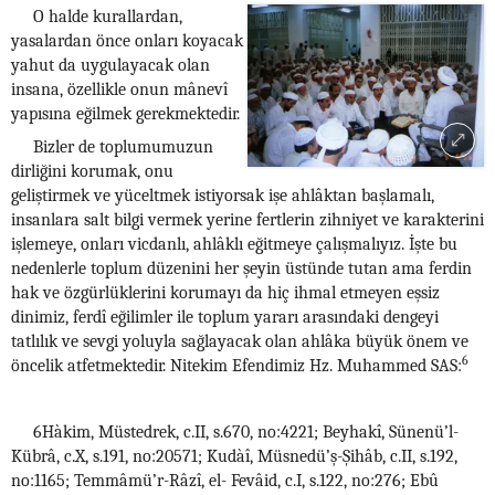
O halde kurallardan,
yasalardan önce onları koyacak
yahut da uygulayacak olan
insana, özellikle onun mânevî
yapısına eğilmek gerekmektedir.
Bizler de toplumumuzun
dirliğini korumak, onu
geliştirmek ve yüceltmek istiyorsak işe ahlâktan başlamalı,
insanlara salt bilgi vermek yerine fertlerin zihniyet ve karakterini
işlemeye, onları vicdanlı, ahlâklı eğitmeye çalışmalıyız. İşte bu
nedenlerle toplum düzenini her şeyin üstünde tutan ama ferdin
hak ve özgürlüklerini korumayı da hiç ihmal etmeyen eşsiz
dinimiz, ferdî eğilimler ile toplum yararı arasındaki dengeyi
tatlılık ve sevgi yoluyla sağlayacak olan ahlâka büyük önem ve
6
öncelik atfetmektedir. Nitekim Efendimiz Hz. Muhammed SAS:
6Hàkim, Müstedrek, c.II, s.670, no:4221; Beyhakî, Sünenü’l-
Kübrâ, c.X, s.191, no:20571; Kudàî, Müsnedü’ş-Şihâb, c.II, s.192,
no:1165; Temmâmü’r-Râzî, el- Fevâid, c.I, s.122, no:276; Ebû