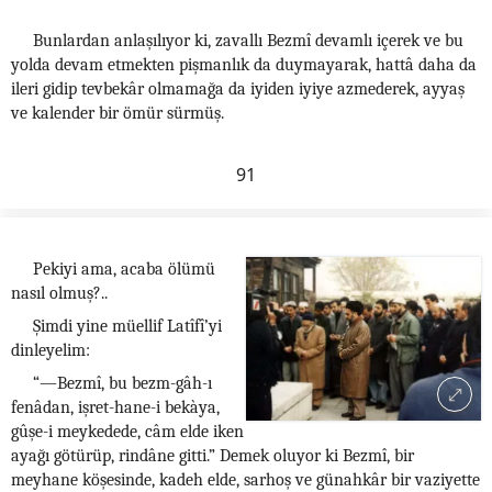
Bunlardan anlaşılıyor ki, zavallı Bezmî devamlı içerek ve bu
yolda devam etmekten pişmanlık da duymayarak, hattâ daha da
ileri gidip tevbekâr olmamağa da iyiden iyiye azmederek, ayyaş
ve kalender bir ömür sürmüş.
91
Pekiyi ama, acaba ölümü
nasıl olmuş?..
Şimdi yine müellif Latîfî’yi
dinleyelim:
“—Bezmî, bu bezm-gâh-ı
fenâdan, işret-hane-i bekàya,
gûşe-i meykedede, câm elde iken
ayağı götürüp, rindâne gitti.” Demek oluyor ki Bezmî, bir
meyhane köşesinde, kadeh elde, sarhoş ve günahkâr bir vaziyette