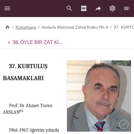
/
Kütüphane
/
Anılarla Mehmed Zâhid Kotku Rh.A
/
37. KURT
36. ÖYLE BİR ZÂT Kİ...
37. KURTULUŞ
BASAMAKLARI
Prof. Dr. Ahmet Turan
65
ARSLAN
1966-1967 öğretim yılında