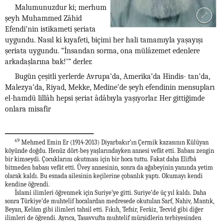
Malumunuzdur ki; merhum
şeyh Muhammed Zâhid
Efendi’nin istikameti şeriata
uygundu. Nasıl ki kıyafeti, biçimi her hali tamamıyla yaşayışı
şeriata uygundu. “İnsandan sorma, ona mülâzemet edenlere
arkadaşlarına bak!’” derler.
Bugün çeşitli yerlerde Avrupa’da, Amerika’da Hindis- tan’da,
Malezya’da, Riyad, Mekke, Medine’de şeyh efendinin mensupları
el-hamdü lillâh hepsi şeriat âdâbıyla yaşıyorlar. Her gittiğimde
onlara misafir
69
Mehmed Emin Er (1914-2013) Diyarbakır’ın Çermik kazasının Külüyan
köyünde doğdu. Henüz dört-beş yaşlarındayken annesi vefât etti. Babası zengin
bir kimseydi. Çocuklarını okutması için bir hoca tuttu. Fakat daha Elifbâ
bitmeden babası vefât etti. Üvey annesinin, sonra da ağabeyinin yanında yetim
olarak kaldı. Bu esnada ailesinin keçilerine çobanlık yaptı. Okumayı kendi
kendine öğrendi.
İslamî ilimleri öğrenmek için Suriye’ye gitti. Suriye’de üç yıl kaldı. Daha
sonra Türkiye’de muhtelif hocalardan medresede okutulan Sarf, Nahiv, Mantık,
Beyan, Kelâm gibi ilimleri tahsil etti. Fıkıh, Tefsir, Ferâiz, Tecvid gibi diğer
ilimleri de öğrendi. Ayrıca, Tasavvufta muhtelif mürşidlerin terbiyesinden