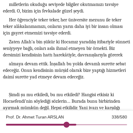
milletlerin okuduğu seviyede bilgiler okutmamızı tavsiye
ederdi. O, bizim için fevkalade güzel şeydi.
Her öğrenciyle teker teker, her üniversite mezunu ile teker
teker alâkalanmamızı, onların yarın daha iyi bir insan olması
için gayret etmemizi tavsiye ederdi.
Zaten Allah’a bin şükür ki Hocamız yaradılış itibariyle sünneti
seniyyeye bağlı, onları asla ihmal etmeyen bir örnekti. Biz
dersimizi kendisinin hattı harekâtiyle, davranışlarıyla görerek
almaya devam ettik. İnşallah bu yolda devamlı surette sebat
edeceğiz. Onun kendisinin mürşid olarak bize yaptığı hizmetleri
daimî surette yad etmeye devam edeceğiz.
Şimdi şu mu etkiledi, bu mu etkiledi? Hangisi etkisiz ki
Hocaefendi’nin söylediği sözlerin… Burada bunu birbirinden
ayırmak mümkün değil. Hepsi etkilidir. Yani ivazı ve karşılığı
olmayan, Allah rızası için çalışan ve Peygamberin sünneti
Prof. Dr. Ahmet Turan ARSLAN
338/580
seniyyesini ortaya koymak için çırpınan bir insandan
©2026 Kotku Enstitüsü
güzelliklerden başka ne beklenebilir.
v2.8.3