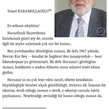
66
Temel KARAMOLLAOĞLU
Es-selâmü aleyküm!
Hocaefendi Hazretlerini
hatırlamak güzel şey de, onunla
ilgili bir şeyler anlatmak çok zor bir husus...
Ben yurtdışından döndüğüm zaman, ilk defa 1967 yılında,
Nevzat Kor Bey —kendisi ile İngiltere’den tanışıyorduk— beni
İskenderpaşa’ya götürmüştü. İlk defa Hocamız’ı gördüğüm
zaman, hakîkaten o andan itibaren onun mânevî tesiri altına
girdim.
Hocamız’ın en çok tesir eden tarafı, elbette kendisinin
büyüklüğüyle beraber alçak gönüllülüğü, tevâzuu idi. İnsanın bir
sıkıntısı, derdi olduğu zaman o derdi, o sıkıntıyı onunla âdetâ
paylaşması... Neşelendiği, sevindiği bir husus olduğu zaman da,