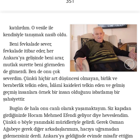
351
katılırdım. O vesile ile
kendisiyle tanışmak nasib oldu.
Beni fevkalade sever,
fevkalade itibar eder, her
Ankara’ya gelişinde beni arar,
mutlak surette beni görmeden
de gitmezdi. Ben de onu çok
severdim. Çünkü hiçbir art düşüncesi olmayan, birlik ve
beraberlik telkin eden, İslâmî kaideleri telkin eden ve gelmiş
geçmiş insanlara örnek bir insan olduğunu isbatlamış bir
şahsiyettir.
Bugün de hala onu canlı olarak yaşamaktayım. Siz kapıdan
girdiğinizde Hocam Mehmed Efendi geliyor diye heveslendim.
Çünkü o böyle yanındaki müridleriyle gelirdi. Gerek Osman
Ağabeye gerek diğer arkadaşlarımıza, hacıya uğramadan
gidemezsiniz derdi. Ankara’ya geldiğinde evimde misafir ettiğim