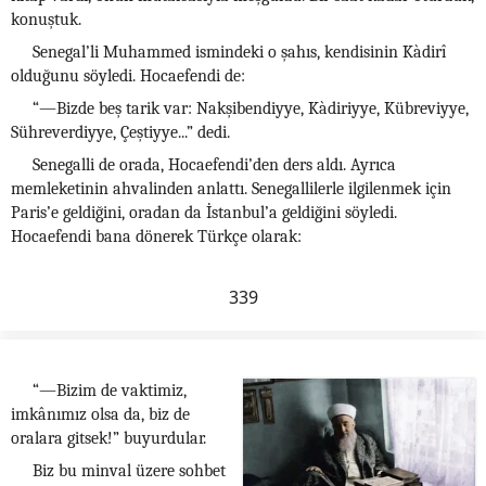
konuştuk.
Senegal’li Muhammed ismindeki o şahıs, kendisinin Kàdirî
olduğunu söyledi. Hocaefendi de:
“—Bizde beş tarik var: Nakşibendiyye, Kàdiriyye, Kübreviyye,
Sühreverdiyye, Çeştiyye...” dedi.
Senegalli de orada, Hocaefendi’den ders aldı. Ayrıca
memleketinin ahvalinden anlattı. Senegallilerle ilgilenmek için
Paris’e geldiğini, oradan da İstanbul’a geldiğini söyledi.
Hocaefendi bana dönerek Türkçe olarak:
339
“—Bizim de vaktimiz,
imkânımız olsa da, biz de
oralara gitsek!” buyurdular.
Biz bu minval üzere sohbet