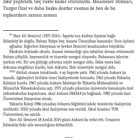
zikir yaptırırdı. Geç vakte kadar oturulurdu. Muammer Dolmacı,
Turgut Özal ve daha başka dostlar vasıtası ile ben de bu
toplantılara zaman zaman
70
Hacı Ali Demirel (1927-2014): İsparta’nın Atabey ilçesine bağlı
İslâmköy’de doğdu. Babası Yahya bey, Annesi Ümmühan hanımdır. Evin üçüncü
oğludur. Diğerleri Süleyman ve Şevket Demirel kendisinden büyüktür.
İlkokulu köyünde okudu. Annesi istemediği için tahsilini devam ettiremedi.
Babası çiftçilik, hayvancılık ve ticaretle meşgul oluyordu. Babasının işlerine
yardım etti. Bir ara gülyağı çıkarma işiyle meşgul oldu. Daha sonra halı
dokuma tezgâhları kurdu, halı dokuttu. Halı ticaretiyle meşgul oldu.
1960
ihtilali olunca tutuklandı, 4 ay hapiste yattı. 1961 yılında Ankara’ya
taşındı. Ağabeyleri birlikte ticari faaliyetlerde bulundu. 1962 yılında Yükseliş
Kolejini kurdu. 1967 yılında Ankara Maltepe’de Yükseliş Mühendislik ve
Mimarlık Yüksekokulunu açtı. 1971 yılında çıkarılan üniversite kanunuyla özel
yüksekokullar kapatılınca, okul Ankara DMMA’ya bağlandı. 1982 yılında Gazi
Üniversitesi bünyesine alındı.
Yükseliş Koleji 1986 yılından itibaren Söğütözü’ndeki tesislerde faaliyetini
sürdürdü. 2002 yılında okul faaliyetine son verildi. Okul binaları TOB
Üniversitesi/ne satıldı.
Hacı Ali Demirel 18 Aralık 2014 günü Ankara’da vefat etti. Cenazesi
İslâmköy’deki aile mezarlığına defnedildi.