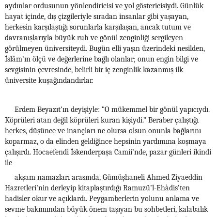
aydınlar ordusunun yönlendiricisi ve yol göstericisiydi. Günlük
hayat içinde, dış çizgileriyle sıradan insanlar gibi yaşayan,
herkesin karşılaştığı sorunlarla karşılaşan, ancak tutum ve
davranışlarıyla büyük ruh ve gönül zenginliği sergileyen
görülmeyen üniversiteydi. Bugün elli yaşın üzerindeki nesilden,
İslâm’ın ölçü ve değerlerine bağlı olanlar; onun engin bilgi ve
sevgisinin çevresinde, belirli bir iç zenginlik kazanmış ilk
üniversite kuşağındandırlar.
Erdem Beyazıt’ın deyişiyle: “O mükemmel bir gönül yapıcıydı.
Köprüleri atan değil köprüleri kuran kişiydi.” Beraber çalıştığı
herkes, düşünce ve inançları ne olursa olsun onunla bağlarını
koparmaz, o da elinden geldiğince hepsinin yardımına koşmaya
çalışırdı. Hocaefendi İskenderpaşa Camii’nde, pazar günleri ikindi
ile
akşam namazları arasında, Gümüşhaneli Ahmed Ziyaeddin
Hazretleri’nin derleyip kitaplaştırdığı Ramuzü’l-Ehàdis’ten
hadisler okur ve açıklardı. Peygamberlerin yolunu anlama ve
sevme bakımından büyük önem taşıyan bu sohbetleri, kalabalık