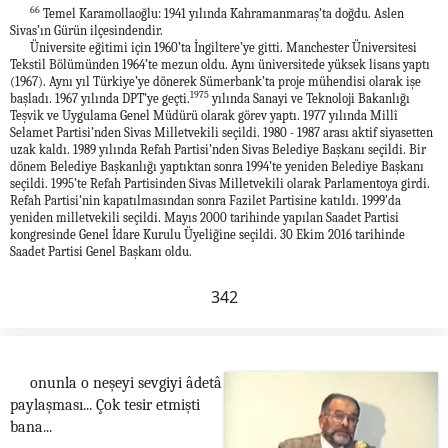
66
Temel Karamollaoğlu: 1941 yılında Kahramanmaraş’ta doğdu. Aslen
Sivas’ın Gürün ilçesindendir.
Üniversite eğitimi için 1960’ta İngiltere’ye gitti. Manchester Üniversitesi
Tekstil Bölümünden 1964’te mezun oldu. Aynı üniversitede yüksek lisans yaptı
(1967). Aynı yıl Türkiye’ye dönerek Sümerbank’ta proje mühendisi olarak işe
1975
başladı. 1967 yılında DPT’ye geçti.
yılında Sanayi ve Teknoloji Bakanlığı
Teşvik ve Uygulama Genel Müdürü olarak görev yaptı. 1977 yılında Millî
Selamet Partisi’nden Sivas Milletvekili seçildi. 1980 - 1987 arası aktif siyasetten
uzak kaldı. 1989 yılında Refah Partisi’nden Sivas Belediye Başkanı seçildi. Bir
dönem Belediye Başkanlığı yaptıktan sonra 1994’te yeniden Belediye Başkanı
seçildi. 1995’te Refah Partisinden Sivas Milletvekili olarak Parlamentoya girdi.
Refah Partisi’nin kapatılmasından sonra Fazilet Partisine katıldı. 1999’da
yeniden milletvekili seçildi. Mayıs 2000 tarihinde yapılan Saadet Partisi
kongresinde Genel İdare Kurulu Üyeliğine seçildi. 30 Ekim 2016 tarihinde
Saadet Partisi Genel Başkanı oldu.
342
onunla o neşeyi sevgiyi âdetâ
paylaşması... Çok tesir etmişti
bana...