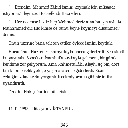
“—Efendim, Mehmed Zâhid ismini koymak için müsaade
istiyorlar.” deyince; Hocaefendi Hazretleri:
“—Her nedense bizde hep Mehmed deriz ama bu işin aslı da
Muhammed’dir. Hiç kimse de bunu böyle koymayı düşünmez.”
demiş.
Onun üzerine bana telefon ettiler, öylece ismini koyduk.
Hocaefendi Hazretleri karayoluyla hacca giderlerdi. Ben şimdi
bu yaşımda, Sivas’tan İstanbul’a arabayla gelirsem, bir günde
kendime zor geliyorum. Ama Rahmetullàhi Aleyh, üç bin, dört
bin kilometrelik yolu, o yaşta araba ile giderlerdi. Bizim
çektiğimiz kadar da yorgunluk çekmiyormuş gibi bir intiba
uyandırırdı.
Cenâb-ı Hak şefaatine nâil etsin...
14. 11. 1993 - Hâcegân / İSTANBUL
345