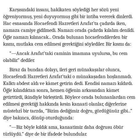
Karşısındaki insanı, hakîkaten söylediği her sözü yeni
öğreniyormuş, yeni duyuyormuş gibi bir intiba vererek dinlerdi.
Hac esnasında Hocaefendi Hazretleri Arafat’ta çadırda iken,
namaza camiye gidilmedi. Namazı orada çadırda kılalım denildi.
Öğle namazı kılınacak... Orada bulunan hocaefendilerden bir
kısmı, mutlaka cem edilmesi gerektiğini söylediler. Bir kısmı da:
“—Ancak Arafat’taki caminin imamına uyulursa, bu cem
olabilir.” dediler.
Biraz da bundan dolayı, ileri geri münakaşalar olunca,
Hocaefendi Hazretleri Arafat’taki o münakaşadan hoşlanmadı.
Kalktı abdest aldı ve kàmet getirin dedi. Kendisi namazı kıldırdı.
Öğle kılındıktan sonra, hemen öğlenin arkasından kàmet
getirttirdi, ikindiyle birleştirdi. Böylece orada bulunanlardan cem
edilmesi gerektiği hakkında kesin kanaati olanlar, diğerlerine
müstehzî bir tarzda, “Bizim dediğimiz doğru, gördüğünüz gibi...”
diye bakınca, dönüp oturduğunda:
“—Biz böyle kıldık ama, kanaatimiz daha doğrusu öbür
türlüydü.” diye de bir ifadede bulundular.