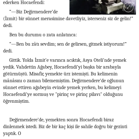
ederken Hocaefendi:
“—Biz Değirmendere’de
(İzmit) bir sünnet merasimine davetliyiz, isterseniz siz de gelin!”
dedi.
Ben bu durumu o zata anlatınca:
“—Ben bu zâtı sevdim; sen de gelirsen, gitmek istiyorum!”
dedi.
Gittik. Yolda İzmit’e varınca acıktık, Asya Oteli’nde yemek
yedik. Vahdettin Ağabey, Hocaefendi’yi başka bir arabayla
götürmüştü. Misafir, yemekte ürz istemişti. Bu kelimenin
mânâsını o zaman bilememiştim. Değirmendere’de oğlunun
sünnet ettiren ağabeyin evinde yemek yerken, bu kelimeyi
Hocaefendi’ye sormuş ve "pirinç ve pirinç pilavı" olduğunu
öğrenmiştim.
Değirmendere’de, yemekten sonra Hocaefendi biraz
dinlenmek istedi. Biz de bir kaç kişi ile sahile doğru bir gezinti
yaptık. O