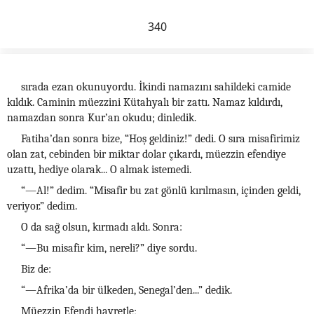
340
sırada ezan okunuyordu. İkindi namazını sahildeki camide
kıldık. Caminin müezzini Kütahyalı bir zattı. Namaz kıldırdı,
namazdan sonra Kur’an okudu; dinledik.
Fatiha’dan sonra bize, “Hoş geldiniz!” dedi. O sıra misafirimiz
olan zat, cebinden bir miktar dolar çıkardı, müezzin efendiye
uzattı, hediye olarak... O almak istemedi.
“—Al!” dedim. “Misafir bu zat gönlü kırılmasın, içinden geldi,
veriyor.” dedim.
O da sağ olsun, kırmadı aldı. Sonra:
“—Bu misafir kim, nereli?” diye sordu.
Biz de:
“—Afrika’da bir ülkeden, Senegal’den...” dedik.
Müezzin Efendi hayretle;