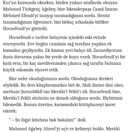
Kur’an kursunda okurken, bizden yukarı sınıflarda okuyan
Mahmud Türkgenç Ağabey, bize İskenderpaşa Camii İmamı
Mehmed Efendi’yi tanıyıp tanımadığımızı sordu. Henüz
tanımadığımızı öğrenince, bizi birkaç arkadaşla birlikte
Hocaefendi’ye götürdü.
Hocaefendi o tarihte bahçenin içindeki eski evinde
oturuyordu. Eve bugün camiinin sağ tarafına yapılan ek
kısımdan geçiliyordu. Ek kısmın yeri bahçe idi. Zannediyorum
ihata duvarına yakın bir yerde de kuyu vardı. Hocaefendi’yi bir
katlı evin, bir kaç merdiveninden çıkınca sağ tarafta bulunan
küçük odasında ziyaret ettik.
Bize neler okuduğumuzu sordu. Okuduğumuz dersleri
söyledik. Bu ders kitaplarımızdan biri de, fıkıh ilmine dair olan,
merhum Şurunbilâlî’nin Merâkı’l-Felâh’ı idi. Hocaefendi bize,
Merâkı’l-Felâh sözünün ne demek olduğunu sordu. Hiçbirimiz
bilemedik. Bunun üzerine, karşısındaki kütüphaneyi işaret
ederek:
“—Şu lügat kitabına bak bakalım!” dedi.
Mahmud Ağabey Ahterî’yi açtı ve kelimeyi buldu. Merâkî