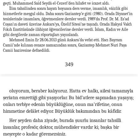
geçti. Muhammed Saîd Seydâ el-Cezerî’den hilafet ve icazet aldı.
İlim tahsilinden sonra hayatı boyunca ders verme, imamlık, vâizlik gibi
hizmetlerle meşgul oldu. Daha sonra Gaziantep’e gitti (1980). Orada Diyanet’in
tesislerinde imamlara, öğretmenlere dersler verdi. 1989’da Prof. Dr. M. Es’ad
Coşan’ın daveti üzerine Ankara’ya, Özelif Sitesi’ne taşındı. Orada Hakyol Vakfı
Fıkıh Enstitüsünde ilâhiyat öğrencilerine dersler verdi. İslam, Kadın ve Aile
gibi dergilerde zaman röportajları yayınlandı.
Mehmed Emin Er 28.06.2013 günü Ankara’da vefat etti. Hacı Bayram
Camii’nde kılınan cenaze namazından sonra, Gaziantep Mehmet Nuri Paşa
Camii haziresine defnedildi.
349
oluyorum, beraber kalıyoruz. Hatta ev halkı, ailesi tamamıyla
şeriatın emrettiği gibi yaşıyorlar. Bu bid’atlere sapmadan yaşayış;
onları terbiye edenin büyüklüğüne, onun ma’rifetine, onun
himmetine delâlet ediyor. Büyüklük bakımından bu kâfidir.
Her şeyden daha ziyade, burada şuurlu insanlar tahsilli
insanlar, profesör, doktor, mühendisler vardır ki; başka bir
meşrepte o kadar göremezsiniz.