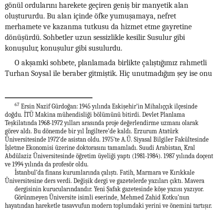
gönül ordularını harekete geçiren geniş bir manyetik alan
oluştururdu. Bu alan içinde öfke yumuşamaya, nefret
merhamete ve kazanma tutkusu da hizmet etme gayretine
dönüşürdü. Sohbetler uzun sessizlikle kesilir. Susulur gibi
konuşulur, konuşulur gibi susulurdu.
O akşamki sohbete, planlamada birlikte çalıştığımız rahmetli
Turhan Soysal ile beraber gitmiştik. Hiç unutmadığım şey ise onu
67
Ersin Nazif Gürdoğan: 1945 yılında Eskişehir’in Mihalıççık ilçesinde
doğdu. İTÜ Makina mühendisliği bölümünü bitirdi. Devlet Planlama
Teşkilatında 1968-1972 yılları arasında proje değerlendirme uzmanı olarak
görev aldı. Bu dönemde bir yıl İngiltere’de kaldı. Erzurum Atatürk
Üniversitesinde 1972’de asistan oldu. 1975’te A.Ü. Siyasal Bilgiler Fakültesinde
İşletme Ekonomisi üzerine doktorasını tamamladı. Suudi Arabistan, Kral
Abdülaziz Üniversitesinde öğretim üyeliği yaptı (1981-1984). 1987 yılında doçent
ve 1994 yılında da profesör oldu.
İstanbul’da finans kurumlarında çalıştı. Fatih, Marmara ve Kırıkkale
Üniversitesine ders verdi. Değişik dergi ve gazetelerde yazıları çıktı. Mavera
dergisinin kurucularındandır. Yeni Şafak gazetesinde köşe yazısı yazıyor.
Görünmeyen Üniversite isimli eserinde, Mehmed Zahid Kotku’nun
hayatından hareketle tasavvufun modern toplumdaki yerini ve önemini tartışır.