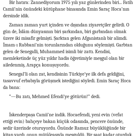
Bir hatıra: Zannediyorum 1975 yılı yaz günlerinden biri... Fatih
Camii’nin önündeki kütüphane binasında Emin Saraç Hoca’nın
dersinde idik.
Zaman zaman yurt içinden ve dışından ziyaretçiler gelirdi. O
gün de, İslâm dünyasının biri şarkından, biri garbından olmak
üzere iki misafir gelmişti. Şarktan gelen Afganistanlı bir alimdi.
İmam-ı Rabbani’nin torunlarından olduğunu söylemişti. Garbtan
gelen de Senegalli, Muhammed isimli bir zattı. Kendisi,
memleketinde üç yüz yıldır hadis öğretimiyle meşgul olan bir
ailedenmiş, Arapça konuşuyordu.
Senegal’li olan zat, kendisinin Türkiye’ye ilk defa geldiğini,
tasavvuf erbabıyla görüşmek istediğini söyledi. Emin Saraç Hoca
da bana:
“—Bu zatı, Mehmed Efendi’ye götürün!” dedi.
İskenderpaşa Camii’ne indik. Hocaefendi, yeni evin (vefat
ettiği evin) bahçeye bakan küçük odasında, pencere önünde,
sedir üzerinde oturuyordu. Önünde Ramuz büyüklüğünde bir
kitap vardı, onun mütâleasıyla meşguldü. Bir saat kadar oturduk,