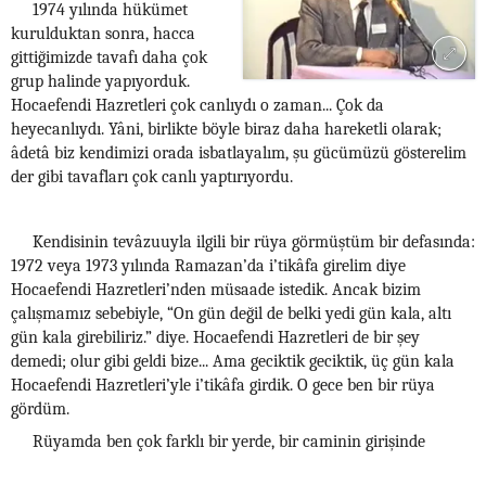
1974 yılında hükümet
kurulduktan sonra, hacca
gittiğimizde tavafı daha çok
grup halinde yapıyorduk.
Hocaefendi Hazretleri çok canlıydı o zaman... Çok da
heyecanlıydı. Yâni, birlikte böyle biraz daha hareketli olarak;
âdetâ biz kendimizi orada isbatlayalım, şu gücümüzü gösterelim
der gibi tavafları çok canlı yaptırıyordu.
Kendisinin tevâzuuyla ilgili bir rüya görmüştüm bir defasında:
1972 veya 1973 yılında Ramazan’da i’tikâfa girelim diye
Hocaefendi Hazretleri’nden müsaade istedik. Ancak bizim
çalışmamız sebebiyle, “On gün değil de belki yedi gün kala, altı
gün kala girebiliriz.” diye. Hocaefendi Hazretleri de bir şey
demedi; olur gibi geldi bize... Ama geciktik geciktik, üç gün kala
Hocaefendi Hazretleri’yle i’tikâfa girdik. O gece ben bir rüya
gördüm.
Rüyamda ben çok farklı bir yerde, bir caminin girişinde