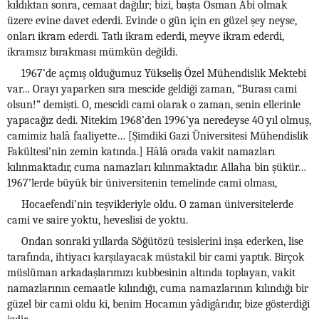
kıldıktan sonra, cemaat dağılır; bizi, başta Osman Abi olmak
üzere evine davet ederdi. Evinde o gün için en güzel şey neyse,
onları ikram ederdi. Tatlı ikram ederdi, meyve ikram ederdi,
ikramsız bırakması mümkün değildi.
1967’de açmış olduğumuz Yükseliş Özel Mühendislik Mektebi
var… Orayı yaparken sıra mescide geldiği zaman, “Burası cami
olsun!” demişti. O, mescidi cami olarak o zaman, senin ellerinle
yapacağız dedi. Nitekim 1968’den 1996’ya neredeyse 40 yıl olmuş,
camimiz halâ faaliyette… [Şimdiki Gazi Üniversitesi Mühendislik
Fakültesi’nin zemin katında.] Hâlâ orada vakit namazları
kılınmaktadır, cuma namazları kılınmaktadır. Allaha bin şükür…
1967’lerde büyük bir üniversitenin temelinde cami olması,
Hocaefendi’nin teşvikleriyle oldu. O zaman üniversitelerde
cami ve saire yoktu, heveslisi de yoktu.
Ondan sonraki yıllarda Söğütözü tesislerini inşa ederken, lise
tarafında, ihtiyacı karşılayacak müstakil bir cami yaptık. Birçok
müslüman arkadaşlarımızı kubbesinin altında toplayan, vakit
namazlarının cemaatle kılındığı, cuma namazlarının kılındığı bir
güzel bir cami oldu ki, benim Hocamın yâdigârıdır, bize gösterdiği