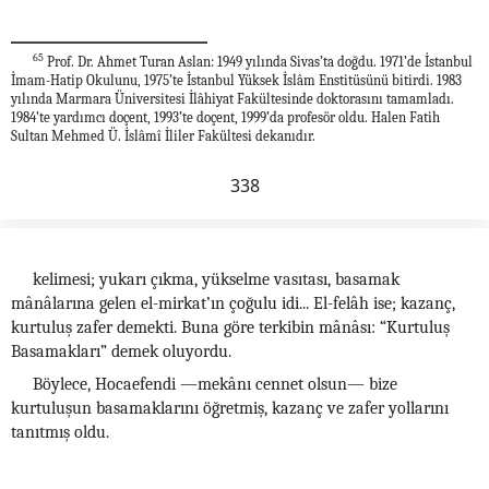
65
Prof. Dr. Ahmet Turan Aslan: 1949 yılında Sivas’ta doğdu. 1971’de İstanbul
İmam-Hatip Okulunu, 1975’te İstanbul Yüksek İslâm Enstitüsünü bitirdi. 1983
yılında Marmara Üniversitesi İlâhiyat Fakültesinde doktorasını tamamladı.
1984’te yardımcı doçent, 1993’te doçent, 1999’da profesör oldu. Halen Fatih
Sultan Mehmed Ü. İslâmî İliler Fakültesi dekanıdır.
338
kelimesi; yukarı çıkma, yükselme vasıtası, basamak
mânâlarına gelen el-mirkat’ın çoğulu idi... El-felâh ise; kazanç,
kurtuluş zafer demekti. Buna göre terkibin mânâsı: “Kurtuluş
Basamakları” demek oluyordu.
Böylece, Hocaefendi —mekânı cennet olsun— bize
kurtuluşun basamaklarını öğretmiş, kazanç ve zafer yollarını
tanıtmış oldu.