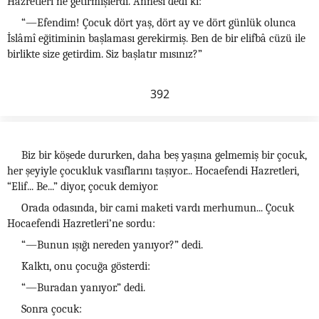
Hazretleri’ne getirmişlerdi. Annesi dedi ki:
“—Efendim! Çocuk dört yaş, dört ay ve dört günlük olunca
İslâmî eğitiminin başlaması gerekirmiş. Ben de bir elifbâ cüzü ile
birlikte size getirdim. Siz başlatır mısınız?”
392
Biz bir köşede dururken, daha beş yaşına gelmemiş bir çocuk,
her şeyiyle çocukluk vasıflarını taşıyor... Hocaefendi Hazretleri,
“Elif... Be...” diyor, çocuk demiyor.
Orada odasında, bir cami maketi vardı merhumun... Çocuk
Hocaefendi Hazretleri’ne sordu:
“—Bunun ışığı nereden yanıyor?” dedi.
Kalktı, onu çocuğa gösterdi:
“—Buradan yanıyor.” dedi.
Sonra çocuk: