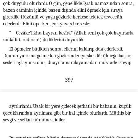
çok duygulu olurlardı. O gün, genellikle İşrak namazından sonra,
bazen caminin içinde, bazen dışında elini öpmek için sıraya
girerdik. Hüzünlü ve yaşlı gözlerle herkese tek tek teveccüh
ederlerdi. Elini öperken, çok yavaş bir sesle:
“—Cezâke’llàhu hayran kesîrâ” (Allah seni çok çok hayırlarla
mükâfatlandırsın!) dediklerini duyardık.
El öpmeler bittikten sonra, ellerini kaldırıp dua ederlerdi.
Duanın yarısına gelmeden gözlerinden yaşlar dökülmeğe başlar,
sesleri ağlayımsı olur; duayı tamamlayamadan müsaade isteyip
397
ayrılırlardı. Uzak bir yere gidecek şefkatli bir babanın, küçük
çocuklarından ayrılması gibi bir hal içinde olurlardı. Müthiş bir
sevgi ve şefkat nümûnesi idiler.