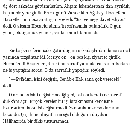
üç dört arkadaş götürmüştüm. Akşam İskenderpaşa’dan ayrıldık,
başka bir yere gittik. Ertesi günü Vahdeddin Ağabey, Hocaefendi
Hazretleri’nin bizi arattığını söyledi. “Sizi yemeğe davet ediyor.”
dedi. O akşam Hocaefendimiz’in sofrasında bulunduk. O gün
yemiş olduğumuz yemek, sanki cennet taâmı idi.
Bir başka seferimizde, götürdüğüm arkadaşlardan birisi sarraf
yanında tezgâhtar idi. İçeriye on - on beş kişi ziyarete girdik.
Hocaefendi Hazretleri, direkt bu sarraf yanında çalışan arkadaşa
ne iş yaptığını sordu. O da sarraflık yaptığını söyledi.
“—Evlâdım, işini değiştir; Cenâb-ı Hak sana çok verecek!”
dedi.
O arkadaş işini değiştirmediği gibi, babası kendisine sarraf
dükkânı açtı. Birçok kereler bu işi bırakmasını kendisine
hatırlattım; fakat işi değiştirmedi. Zamanla mânevî durumu
bozuldu. Çeşitli menhiyatla meşgul olduğunu duydum.
Hâlihazırda bir dikiş tutturamadı.