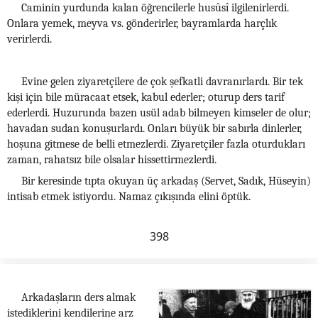
Caminin yurdunda kalan öğrencilerle husûsî ilgilenirlerdi.
Onlara yemek, meyva vs. gönderirler, bayramlarda harçlık
verirlerdi.
Evine gelen ziyaretçilere de çok şefkatli davranırlardı. Bir tek
kişi için bile müracaat etsek, kabul ederler; oturup ders tarif
ederlerdi. Huzurunda bazen usül adab bilmeyen kimseler de olur;
havadan sudan konuşurlardı. Onları büyük bir sabırla dinlerler,
hoşuna gitmese de belli etmezlerdi. Ziyaretçiler fazla oturdukları
zaman, rahatsız bile olsalar hissettirmezlerdi.
Bir keresinde tıpta okuyan üç arkadaş (Servet, Sadık, Hüseyin)
intisab etmek istiyordu. Namaz çıkışında elini öptük.
398
Arkadaşların ders almak
istediklerini kendilerine arz