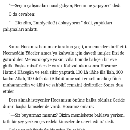
“—Seçim çalışmaları nasıl gidiyor, Necmi ne yapıyor?” dedi.
O da cevaben:
“—Efendim, Emniyetle(!) dolaşıyoruz.” dedi, yaptıkları
çalışmaları anlattı.
Sonra Hocamız hanımlar tarafına geçti, anneme ders tarif etti.
Necmeddin Yüceler Amca’ya kahvaltı için davetli imişler. Bizi de
götürdüler. Meteoroloji’ye yakın, villa tipinde bahçeli bir eve
gittik. Başka misafirler de vardı. Kahvaltıdan sonra Hocamız
Hatm-i Hàcegân ve sesli zikir yaptırdı. 100 Lâ ilâhe illa’llah, 300
kadar Allah, 100 defa da (Allàhümme salli ve sellim alâ şefîinâ
muhammedin ve âlihî ve sahbihî ecmaîn) dedirttiler. Sonra dua
ettiler.
Ders almak isteyenler Hocamızın önüne halka oldular. Geride
duran başka kimseler de vardı. Hocamız onlara:
“—Siz buyurmaz mısınız? Bizim memlekette baklava yerken,
tatlı bir şey yerken çevredeki kimseler de davet edilir.” dedi.