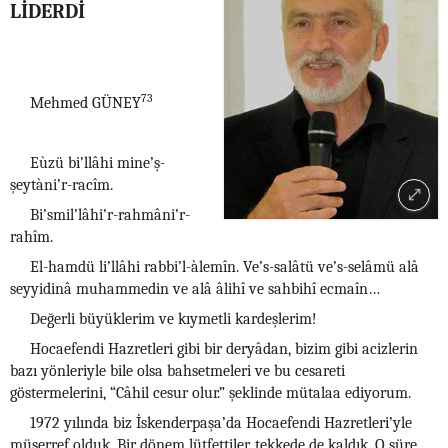
LİDERDİ
73
Mehmed GÜNEY
Eùzü bi’llâhi mine’ş-
şeytàni’r-racîm.
Bi’smil’lâhi’r-rahmâni’r-
rahîm.
El-hamdü li’llâhi rabbi’l-àlemîn. Ve’s-salâtü ve’s-selâmü alâ
seyyidinâ muhammedin ve alâ âlihî ve sahbihî ecmaîn…
Değerli büyüklerim ve kıymetli kardeşlerim!
Hocaefendi Hazretleri gibi bir deryâdan, bizim gibi acizlerin
bazı yönleriyle bile olsa bahsetmeleri ve bu cesareti
göstermelerini, “Câhil cesur olur.” şeklinde mütalaa ediyorum.
1972 yılında biz İskenderpaşa’da Hocaefendi Hazretleri’yle
müşerref olduk. Bir dönem lütfettiler, tekkede de kaldık. O süre