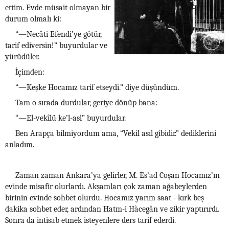
ettim. Evde müsait olmayan bir
durum olmalı ki:
“—Necâti Efendi’ye götür,
tarif ediversin!” buyurdular ve
yürüdüler.
İçimden:
“—Keşke Hocamız tarif etseydi.” diye düşündüm.
Tam o sırada durdular, geriye dönüp bana:
“—El-vekîlü ke’l-asl” buyurdular.
Ben Arapça bilmiyordum ama, “Vekil asıl gibidir.” dediklerini
anladım.
Zaman zaman Ankara’ya gelirler, M. Es’ad Coşan Hocamız’ın
evinde misafir olurlardı. Akşamları çok zaman ağabeylerden
birinin evinde sohbet olurdu. Hocamız yarım saat - kırk beş
dakika sohbet eder, ardından Hatm-i Hàcegân ve zikir yaptırırdı.
Sonra da intisab etmek isteyenlere ders tarif ederdi.