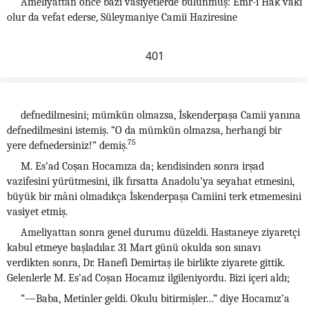
Ameliyattan önce bazı vasiyetlerde bulunmuş: Emr-i Hak vaki
olur da vefat ederse, Süleymaniye Camii Haziresine
401
defnedilmesini; mümkün olmazsa, İskenderpaşa Camii yanına
defnedilmesini istemiş. “O da mümkün olmazsa, herhangi bir
75
yere defnedersiniz!” demiş.
M. Es’ad Coşan Hocamıza da; kendisinden sonra irşad
vazifesini yürütmesini, ilk fırsatta Anadolu’ya seyahat etmesini,
büyük bir mâni olmadıkça İskenderpaşa Camiini terk etmemesini
vasiyet etmiş.
Ameliyattan sonra genel durumu düzeldi. Hastaneye ziyaretçi
kabul etmeye başladılar. 31 Mart günü okulda son sınavı
verdikten sonra, Dr. Hanefi Demirtaş ile birlikte ziyarete gittik.
Gelenlerle M. Es’ad Coşan Hocamız ilgileniyordu. Bizi içeri aldı;
“—Baba, Metinler geldi. Okulu bitirmişler…” diye Hocamız’a