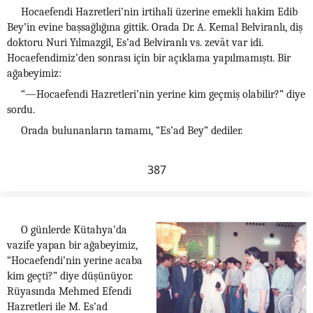
Hocaefendi Hazretleri’nin irtihali üzerine emekli hakim Edib
Bey’in evine başsağlığına gittik. Orada Dr. A. Kemal Belviranlı, diş
doktoru Nuri Yılmazgil, Es’ad Belviranlı vs. zevât var idi.
Hocaefendimiz’den sonrası için bir açıklama yapılmamıştı. Bir
ağabeyimiz:
“—Hocaefendi Hazretleri’nin yerine kim geçmiş olabilir?” diye
sordu.
Orada bulunanların tamamı, “Es’ad Bey” dediler.
387
O günlerde Kütahya’da
vazife yapan bir ağabeyimiz,
“Hocaefendi’nin yerine acaba
kim geçti?” diye düşünüyor.
Rüyasında Mehmed Efendi
Hazretleri ile M. Es’ad