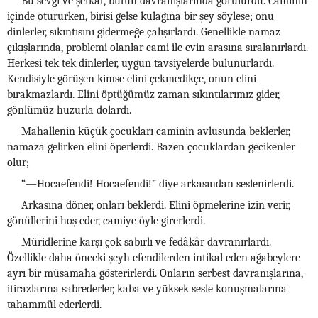
Bu sevgi ve şefkat, bütün davranışlarında görülürdü. Caminin
içinde otururken, birisi gelse kulağına bir şey söylese; onu
dinlerler, sıkıntısını gidermeğe çalışırlardı. Genellikle namaz
çıkışlarında, problemi olanlar cami ile evin arasına sıralanırlardı.
Herkesi tek tek dinlerler, uygun tavsiyelerde bulunurlardı.
Kendisiyle görüşen kimse elini çekmedikçe, onun elini
bırakmazlardı. Elini öptüğümüz zaman sıkıntılarımız gider,
gönlümüz huzurla dolardı.
Mahallenin küçük çocukları caminin avlusunda beklerler,
namaza gelirken elini öperlerdi. Bazen çocuklardan gecikenler
olur;
“—Hocaefendi! Hocaefendi!” diye arkasından seslenirlerdi.
Arkasına döner, onları beklerdi. Elini öpmelerine izin verir,
gönüllerini hoş eder, camiye öyle girerlerdi.
Müridlerine karşı çok sabırlı ve fedâkâr davranırlardı.
Özellikle daha önceki şeyh efendilerden intikal eden ağabeylere
ayrı bir müsamaha gösterirlerdi. Onların serbest davranışlarına,
itirazlarına sabrederler, kaba ve yüksek sesle konuşmalarına
tahammül ederlerdi.