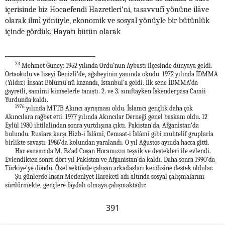
içerisinde biz Hocaefendi Hazretleri’ni, tasavvufî yönüne ilâve
olarak ilmî yönüyle, ekonomik ve sosyal yönüyle bir bütünlük
içinde gördük. Hayatı bütün olarak
73
Mehmet Güney: 1952 yılında Ordu’nun Aybastı ilçesinde dünyaya geldi.
Ortaokulu ve liseyi Denizli’de, ağabeyinin yanında okudu. 1972 yılında İDMMA
(Yıldız) İnşaat Bölümü’nü kazandı, İstanbul’a geldi. İlk sene İDMMA’da
gayretli, samimi kimselerle tanıştı. 2. ve 3. sınıftayken İskenderpaşa Camii
Yurdunda kaldı.
1976
yılında MTTB Akıncı ayrışması oldu. İslamcı gençlik daha çok
Akıncılara rağbet etti. 1977 yılında Akıncılar Derneği genel başkanı oldu. 12
Eylül 1980 ihtilalindan sonra yurtdışına çıktı. Pakistan’da, Afganistan’da
bulundu. Ruslara karşı Hizb-i İslâmî, Cemaat-i İslâmî gibi muhtelif gruplarla
birlikte savaştı. 1986’da kolundan yaralandı. O yıl Ağustos ayında hacca gitti.
Hac esnasında M. Es’ad Coşan Hocamızın teşvik ve destekleri ile evlendi.
Evlendikten sonra dört yıl Pakistan ve Afganistan’da kaldı. Daha sonra 1990’da
Türkiye’ye döndü. Özel sektörde çalışan arkadaşları kendisine destek oldular.
Şu günlerde İnsan Medeniyet Hareketi adı altında sosyal çalışmalarını
sürdürmekte, gençlere faydalı olmaya çalışmaktadır.
391