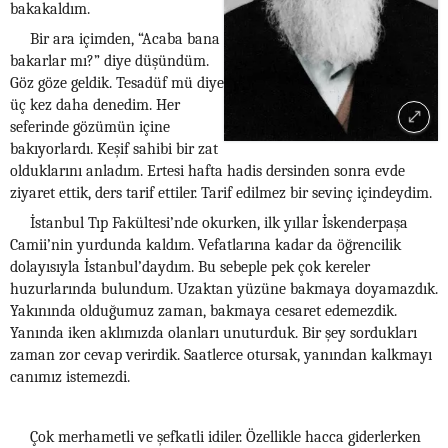
bakakaldım.
Bir ara içimden, “Acaba bana
bakarlar mı?” diye düşündüm.
Göz göze geldik. Tesadüf mü diye
üç kez daha denedim. Her
seferinde gözümün içine
bakıyorlardı. Keşif sahibi bir zat
olduklarını anladım. Ertesi hafta hadis dersinden sonra evde
ziyaret ettik, ders tarif ettiler. Tarif edilmez bir sevinç içindeydim.
İstanbul Tıp Fakültesi’nde okurken, ilk yıllar İskenderpaşa
Camii’nin yurdunda kaldım. Vefatlarına kadar da öğrencilik
dolayısıyla İstanbul’daydım. Bu sebeple pek çok kereler
huzurlarında bulundum. Uzaktan yüzüne bakmaya doyamazdık.
Yakınında olduğumuz zaman, bakmaya cesaret edemezdik.
Yanında iken aklımızda olanları unuturduk. Bir şey sordukları
zaman zor cevap verirdik. Saatlerce otursak, yanından kalkmayı
canımız istemezdi.
Çok merhametli ve şefkatli idiler. Özellikle hacca giderlerken