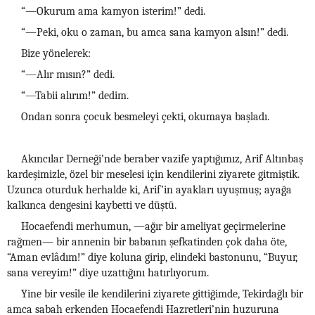
“—Okurum ama kamyon isterim!” dedi.
“—Peki, oku o zaman, bu amca sana kamyon alsın!” dedi.
Bize yönelerek:
“—Alır mısın?” dedi.
“—Tabii alırım!” dedim.
Ondan sonra çocuk besmeleyi çekti, okumaya başladı.
Akıncılar Derneği’nde beraber vazife yaptığımız, Arif Altınbaş
kardeşimizle, özel bir meselesi için kendilerini ziyarete gitmiştik.
Uzunca oturduk herhalde ki, Arif’in ayakları uyuşmuş; ayağa
kalkınca dengesini kaybetti ve düştü.
Hocaefendi merhumun, —ağır bir ameliyat geçirmelerine
rağmen— bir annenin bir babanın şefkatinden çok daha öte,
“Aman evlâdım!” diye koluna girip, elindeki bastonunu, “Buyur,
sana vereyim!” diye uzattığını hatırlıyorum.
Yine bir vesîle ile kendilerini ziyarete gittiğimde, Tekirdağlı bir
amca sabah erkenden Hocaefendi Hazretleri’nin huzuruna