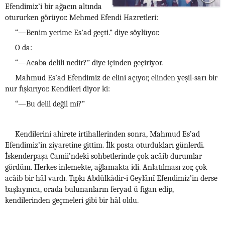
Efendimiz’i bir ağacın altında
otururken görüyor. Mehmed Efendi Hazretleri:
“—Benim yerime Es’ad geçti.” diye söylüyor.
O da:
“—Acaba delili nedir?” diye içinden geçiriyor.
Mahmud Es’ad Efendimiz de elini açıyor, elinden yeşil-sarı bir
nur fışkırıyor. Kendileri diyor ki:
“—Bu delil değil mi?”
Kendilerini ahirete irtihallerinden sonra, Mahmud Es’ad
Efendimiz’in ziyaretine gittim. İlk posta oturdukları günlerdi.
İskenderpaşa Camii’ndeki sohbetlerinde çok acâib durumlar
gördüm. Herkes inlemekte, ağlamakta idi. Anlatılması zor, çok
acâib bir hâl vardı. Tıpkı Abdülkàdir-i Geylânî Efendimiz’in derse
başlayınca, orada bulunanların feryad ü figan edip,
kendilerinden geçmeleri gibi bir hâl oldu.