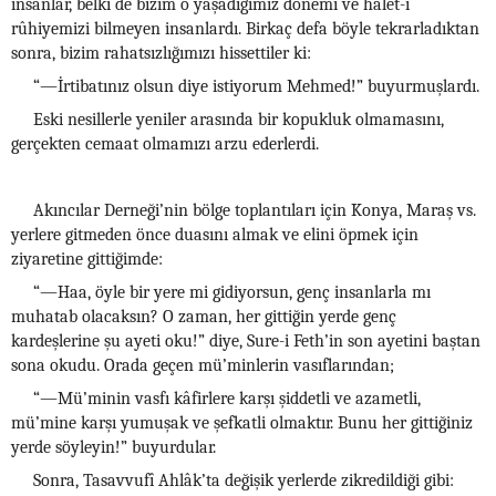
insanlar, belki de bizim o yaşadığımız dönemi ve hâlet-i
rûhiyemizi bilmeyen insanlardı. Birkaç defa böyle tekrarladıktan
sonra, bizim rahatsızlığımızı hissettiler ki:
“—İrtibatınız olsun diye istiyorum Mehmed!” buyurmuşlardı.
Eski nesillerle yeniler arasında bir kopukluk olmamasını,
gerçekten cemaat olmamızı arzu ederlerdi.
Akıncılar Derneği’nin bölge toplantıları için Konya, Maraş vs.
yerlere gitmeden önce duasını almak ve elini öpmek için
ziyaretine gittiğimde:
“—Haa, öyle bir yere mi gidiyorsun, genç insanlarla mı
muhatab olacaksın? O zaman, her gittiğin yerde genç
kardeşlerine şu ayeti oku!” diye, Sure-i Feth’in son ayetini baştan
sona okudu. Orada geçen mü’minlerin vasıflarından;
“—Mü’minin vasfı kâfirlere karşı şiddetli ve azametli,
mü’mine karşı yumuşak ve şefkatli olmaktır. Bunu her gittiğiniz
yerde söyleyin!” buyurdular.
Sonra, Tasavvufî Ahlâk’ta değişik yerlerde zikredildiği gibi: