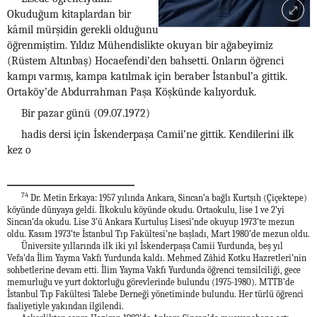
Okuduğum kitaplardan bir
kâmil mürşidin gerekli olduğunu
öğrenmiştim. Yıldız Mühendislikte okuyan bir ağabeyimiz
(Rüstem Altınbaş) Hocaefendi’den bahsetti. Onların öğrenci
kampı varmış, kampa katılmak için beraber İstanbul’a gittik.
Ortaköy’de Abdurrahman Paşa Köşkünde kalıyorduk.
Bir pazar günü (09.07.1972)
hadis dersi için İskenderpaşa Camii’ne gittik. Kendilerini ilk
kez o
74
Dr. Metin Erkaya: 1957 yılında Ankara, Sincan’a bağlı Kurtşıh (Çiçektepe)
köyünde dünyaya geldi. İlkokulu köyünde okudu. Ortaokulu, lise 1 ve 2’yi
Sincan’da okudu. Lise 3’ü Ankara Kurtuluş Lisesi’nde okuyup 1973’te mezun
oldu. Kasım 1973’te İstanbul Tıp Fakültesi’ne başladı, Mart 1980’de mezun oldu.
Üniversite yıllarında ilk iki yıl İskenderpaşa Camii Yurdunda, beş yıl
Vefa’da İlim Yayma Vakfı Yurdunda kaldı. Mehmed Zâhid Kotku Hazretleri’nin
sohbetlerine devam etti. İlim Yayma Vakfı Yurdunda öğrenci temsilciliği, gece
memurluğu ve yurt doktorluğu görevlerinde bulundu (1975-1980). MTTB’de
İstanbul Tıp Fakültesi Talebe Derneği yönetiminde bulundu. Her türlü öğrenci
faaliyetiyle yakından ilgilendi.