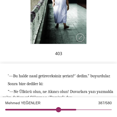
403
‘—Bu halde nasıl getireceksiniz şeriatı?’ dedim.” buyurdular.
Sonra bize dediler ki:
“—Ne Ülkücü olun, ne Akıncı olun! Duvarlara yazı yazmakla
rejim değişmez! Süleyman (Demirel) der:
Mehmed YEĞENLER
387/580
‘—Yedi yüz bin askerimiz var, şu kadar polisimiz var...’ Bunlar
isteseler, anarşiyi hemen durdururlar.”
©2026 Kotku Enstitüsü
v2.8.3