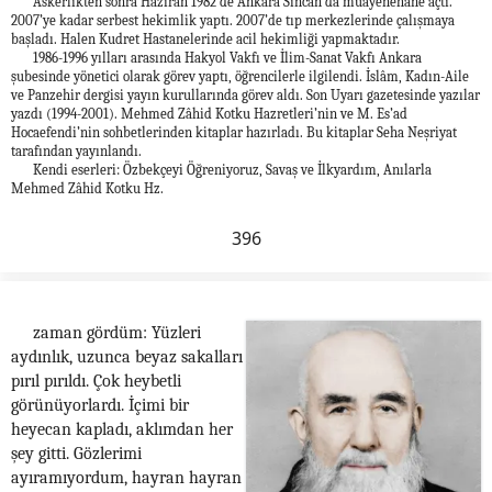
Askerlikten sonra Haziran 1982’de Ankara Sincan’da muayenehane açtı.
2007’ye kadar serbest hekimlik yaptı. 2007’de tıp merkezlerinde çalışmaya
başladı. Halen Kudret Hastanelerinde acil hekimliği yapmaktadır.
1986-1996 yılları arasında Hakyol Vakfı ve İlim-Sanat Vakfı Ankara
şubesinde yönetici olarak görev yaptı, öğrencilerle ilgilendi. İslâm, Kadın-Aile
ve Panzehir dergisi yayın kurullarında görev aldı. Son Uyarı gazetesinde yazılar
yazdı (1994-2001). Mehmed Zâhid Kotku Hazretleri’nin ve M. Es’ad
Hocaefendi’nin sohbetlerinden kitaplar hazırladı. Bu kitaplar Seha Neşriyat
tarafından yayınlandı.
Kendi eserleri: Özbekçeyi Öğreniyoruz, Savaş ve İlkyardım, Anılarla
Mehmed Zâhid Kotku Hz.
396
zaman gördüm: Yüzleri
aydınlık, uzunca beyaz sakalları
pırıl pırıldı. Çok heybetli
görünüyorlardı. İçimi bir
heyecan kapladı, aklımdan her
şey gitti. Gözlerimi
ayıramıyordum, hayran hayran