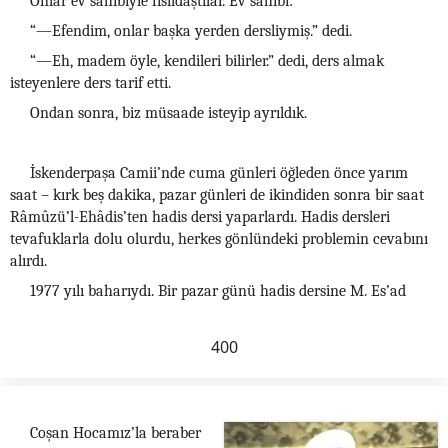
Onlar ev sahibiyle fısıldaştılar. Ev sahibi:
“—Efendim, onlar başka yerden dersliymiş.” dedi.
“—Eh, madem öyle, kendileri bilirler.” dedi, ders almak
isteyenlere ders tarif etti.
Ondan sonra, biz müsaade isteyip ayrıldık.
İskenderpaşa Camii’nde cuma günleri öğleden önce yarım
saat – kırk beş dakika, pazar günleri de ikindiden sonra bir saat
Râmûzü’l-Ehâdis’ten hadis dersi yaparlardı. Hadis dersleri
tevafuklarla dolu olurdu, herkes gönlündeki problemin cevabını
alırdı.
1977 yılı baharıydı. Bir pazar günü hadis dersine M. Es’ad
400
Coşan Hocamız’la beraber