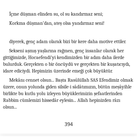
İçme düşman elinden su, ol su kandırmaz seni;
Korkma düşman’dan, ateş olsa yandırmaz seni!
diyerek, genç adam olarak bizi bir kere daha motive ettiler.
Sekseni aşmış yaşlarına rağmen, genç insanlar olarak her
gittiğimizde, Hocaefendi’yi kendimizden bir adım daha ilerde
bulurduk. Gerçekten o bir öncüydü ve gerçekten bir kuşatıcıydı,
idare ediciydi. Hepimizin üzerinde emeği çok büyüktür.
Mekânı cennet olsun... Başta Rasûlüllah SAS Efendimiz olmak
üzere, onun yolunda giden silsile-i sâdâtımızın, bütün meşâyihle
birlikte bu kutlu yolu izleyen büyüklerimizin şefaatlerinden
Rabbim cümlemizi hissedâr eylesin... Allah hepinizden râzı
olsun...
394