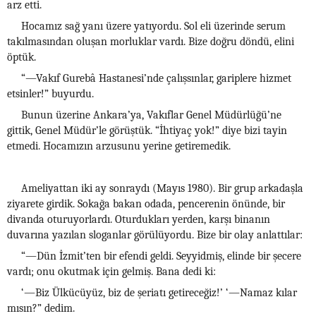
arz etti.
Hocamız sağ yanı üzere yatıyordu. Sol eli üzerinde serum
takılmasından oluşan morluklar vardı. Bize doğru döndü, elini
öptük.
“—Vakıf Gurebâ Hastanesi’nde çalışsınlar, gariplere hizmet
etsinler!” buyurdu.
Bunun üzerine Ankara’ya, Vakıflar Genel Müdürlüğü’ne
gittik, Genel Müdür’le görüştük. “İhtiyaç yok!” diye bizi tayin
etmedi. Hocamızın arzusunu yerine getiremedik.
Ameliyattan iki ay sonraydı (Mayıs 1980). Bir grup arkadaşla
ziyarete girdik. Sokağa bakan odada, pencerenin önünde, bir
divanda oturuyorlardı. Oturdukları yerden, karşı binanın
duvarına yazılan sloganlar görülüyordu. Bize bir olay anlattılar:
“—Dün İzmit’ten bir efendi geldi. Seyyidmiş, elinde bir şecere
vardı; onu okutmak için gelmiş. Bana dedi ki:
‘—Biz Ülkücüyüz, biz de şeriatı getireceğiz!’ ‘—Namaz kılar
mısın?” dedim.