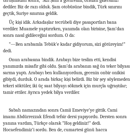
tartışmadan sonra, “Sizi Şam’a götürelim, oradan gidersiniz!”
dediler. Biz de razı olduk. Şam otobüsüne bindik, Türk sınırını
geçtik, Suriye sınırına geldik.
Üç kişi idik. Arkadaşlar tecrübeli diye pasaportları bana
verdiler. Muamele yaptırırken, yanımda olan birisine, Şam’dan
sonra nasıl gidileceğini sordum. O da:
“—Ben arabamla Tebük’e kadar gidiyorum, sizi götüreyim!”
dedi.
Onun arabasına bindik. Arabayı bize teslim etti, kendisi
yanımızda misafir gibi oldu. Şam’da arabanın sağ ön teker bilyası
sarma yaptı. Arabayı ben kullanıyordum, gecenin onbir onikisi
gibiydi, durduk. O arada birkaç kişi belirdi. Biz bir şey söylemeden
tekeri söktüler, iki üç saat bilyayı sökmek için murçla uğraştılar;
tamir ettiler. Ayrıca yedek bilya verdiler.
Sabah namazından sonra Camii Emeviye’ye gittik. Cami
imamı Abdürrezzak Efendi tefsir dersi yapıyordu. Dersten sonra
yanına vardım, Türkçe olarak “Hoş geldiniz!” dedi.
Hocaefendimiz’i sordu. Ben de, cumartesi günü hacca