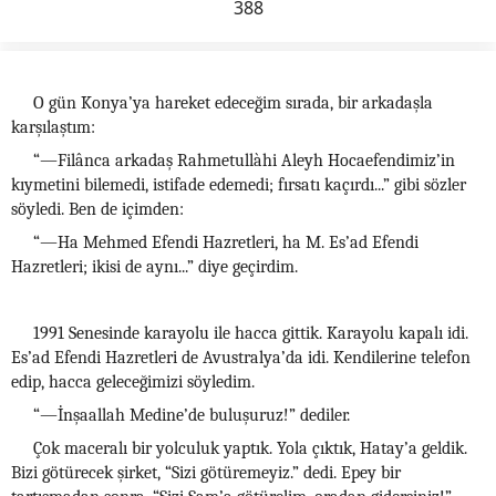
388
O gün Konya’ya hareket edeceğim sırada, bir arkadaşla
karşılaştım:
“—Filânca arkadaş Rahmetullàhi Aleyh Hocaefendimiz’in
kıymetini bilemedi, istifade edemedi; fırsatı kaçırdı...” gibi sözler
söyledi. Ben de içimden:
“—Ha Mehmed Efendi Hazretleri, ha M. Es’ad Efendi
Hazretleri; ikisi de aynı...” diye geçirdim.
1991 Senesinde karayolu ile hacca gittik. Karayolu kapalı idi.
Es’ad Efendi Hazretleri de Avustralya’da idi. Kendilerine telefon
edip, hacca geleceğimizi söyledim.
“—İnşaallah Medine’de buluşuruz!” dediler.
Çok maceralı bir yolculuk yaptık. Yola çıktık, Hatay’a geldik.
Bizi götürecek şirket, “Sizi götüremeyiz.” dedi. Epey bir