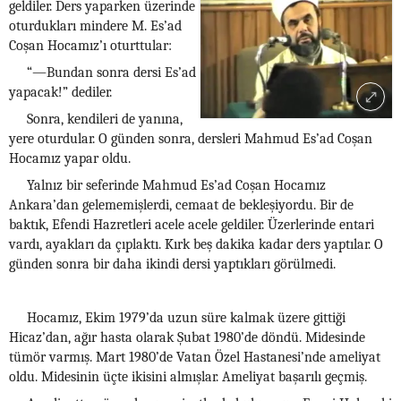
geldiler. Ders yaparken üzerinde
oturdukları mindere M. Es’ad
Coşan Hocamız’ı oturttular:
“—Bundan sonra dersi Es’ad
yapacak!” dediler.
Sonra, kendileri de yanına,
yere oturdular. O günden sonra, dersleri Mahmud Es’ad Coşan
Hocamız yapar oldu.
Yalnız bir seferinde Mahmud Es’ad Coşan Hocamız
Ankara’dan gelememişlerdi, cemaat de bekleşiyordu. Bir de
baktık, Efendi Hazretleri acele acele geldiler. Üzerlerinde entari
vardı, ayakları da çıplaktı. Kırk beş dakika kadar ders yaptılar. O
günden sonra bir daha ikindi dersi yaptıkları görülmedi.
Hocamız, Ekim 1979’da uzun süre kalmak üzere gittiği
Hicaz’dan, ağır hasta olarak Şubat 1980’de döndü. Midesinde
tümör varmış. Mart 1980’de Vatan Özel Hastanesi’nde ameliyat
oldu. Midesinin üçte ikisini almışlar. Ameliyat başarılı geçmiş.