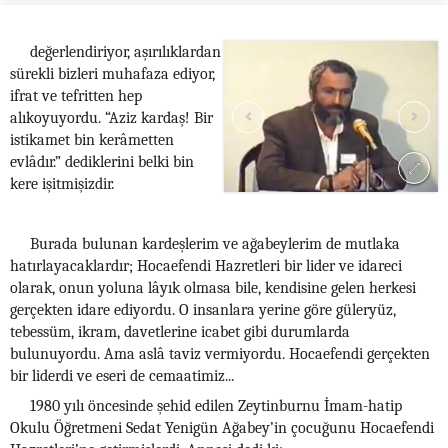
değerlendiriyor, aşırılıklardan
sürekli bizleri muhafaza ediyor,
ifrat ve tefritten hep
alıkoyuyordu. “Aziz kardaş! Bir
istikamet bin kerâmetten
evlâdır.” dediklerini belki bin
kere işitmişizdir.
Burada bulunan kardeşlerim ve ağabeylerim de mutlaka
hatırlayacaklardır; Hocaefendi Hazretleri bir lider ve idareci
olarak, onun yoluna lâyık olmasa bile, kendisine gelen herkesi
gerçekten idare ediyordu. O insanlara yerine göre güleryüz,
tebessüm, ikram, davetlerine icabet gibi durumlarda
bulunuyordu. Ama aslâ taviz vermiyordu. Hocaefendi gerçekten
bir liderdi ve eseri de cemaatimiz...
1980 yılı öncesinde şehid edilen Zeytinburnu İmam-hatip
Okulu Öğretmeni Sedat Yenigün Ağabey’in çocuğunu Hocaefendi