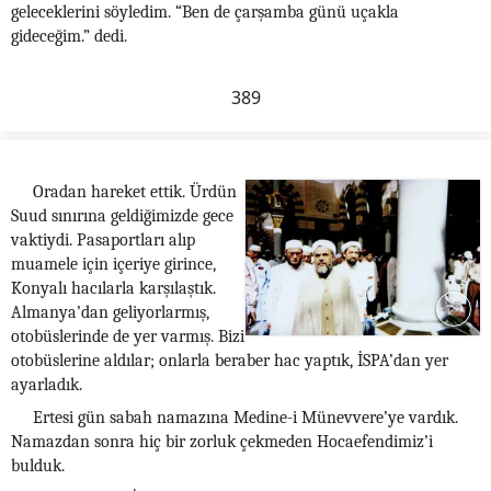
geleceklerini söyledim. “Ben de çarşamba günü uçakla
gideceğim.” dedi.
389
Oradan hareket ettik. Ürdün
Suud sınırına geldiğimizde gece
vaktiydi. Pasaportları alıp
muamele için içeriye girince,
Konyalı hacılarla karşılaştık.
Almanya’dan geliyorlarmış,
otobüslerinde de yer varmış. Bizi
otobüslerine aldılar; onlarla beraber hac yaptık, İSPA’dan yer
ayarladık.
Ertesi gün sabah namazına Medine-i Münevvere’ye vardık.
Namazdan sonra hiç bir zorluk çekmeden Hocaefendimiz’i
bulduk.