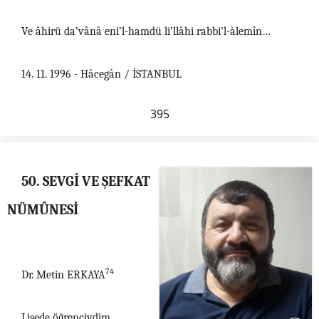
Ve âhirü da’vânâ eni’l-hamdü li’llâhi rabbi’l-àlemîn…
14. 11. 1996 - Hâcegân / İSTANBUL
395
50. SEVGİ VE ŞEFKAT
NÜMÛNESİ
74
Dr. Metin ERKAYA
Lisede öğrenciydim.