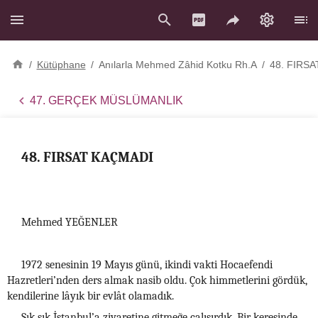
/
Kütüphane
/
Anılarla Mehmed Zâhid Kotku Rh.A
/
48. FIRS
47. GERÇEK MÜSLÜMANLIK
48. FIRSAT KAÇMADI
Mehmed YEĞENLER
1972 senesinin 19 Mayıs günü, ikindi vakti Hocaefendi
Hazretleri’nden ders almak nasib oldu. Çok himmetlerini gördük,
kendilerine lâyık bir evlât olamadık.
Sık sık İstanbul’a ziyaretine gitmeğe çalışırdık. Bir keresinde