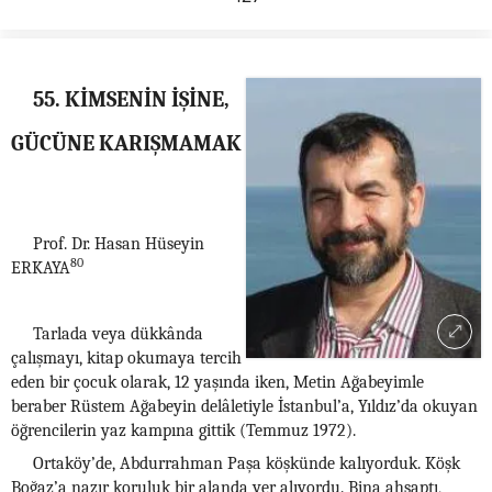
55. KİMSENİN İŞİNE,
GÜCÜNE KARIŞMAMAK
Prof. Dr. Hasan Hüseyin
80
ERKAYA
Tarlada veya dükkânda
çalışmayı, kitap okumaya tercih
eden bir çocuk olarak, 12 yaşında iken, Metin Ağabeyimle
beraber Rüstem Ağabeyin delâletiyle İstanbul’a, Yıldız’da okuyan
öğrencilerin yaz kampına gittik (Temmuz 1972).
Ortaköy’de, Abdurrahman Paşa köşkünde kalıyorduk. Köşk
Boğaz’a nazır koruluk bir alanda yer alıyordu. Bina ahşaptı,