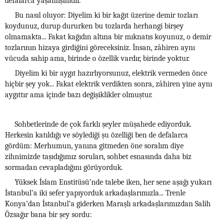
defalarca yaşamışımdır.
Bu nasıl oluyor: Diyelim ki bir kağıt üzerine demir tozları
koydunuz, durup dururken bu tozlarda herhangi birşey
olmamakta... Fakat kağıdın altına bir mıknatıs koyunuz, o demir
tozlarının hizaya girdiğini göreceksiniz. İnsan, zâhiren aynı
vücuda sahip ama, birinde o özellik vardır, birinde yoktur.
Diyelim ki bir aygıt hazırlıyorsunuz, elektrik vermeden önce
hiçbir şey yok... Fakat elektrik verdikten sonra, zâhiren yine aynı
aygıttır ama içinde bazı değişiklikler olmuştur.
Sohbetlerinde de çok farklı şeyler müşahede ediyorduk.
Herkesin katıldığı ve söylediği şu özelliği ben de defalarca
gördüm: Merhumun, yanına gitmeden öne soralım diye
zihnimizde taşıdığımız soruları, sohbet esnasında daha biz
sormadan cevapladığını görüyorduk.
Yüksek İslam Enstitüsü’nde talebe iken, her sene aşağı yukarı
İstanbul’a iki sefer yapıyorduk arkadaşlarımızla... Trenle
Konya’dan İstanbul’a giderken Maraşlı arkadaşlarımızdan Salih
Özsağır bana bir şey sordu: