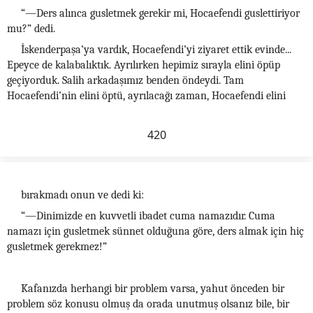
“—Ders alınca gusletmek gerekir mi, Hocaefendi guslettiriyor
mu?” dedi.
İskenderpaşa’ya vardık, Hocaefendi’yi ziyaret ettik evinde...
Epeyce de kalabalıktık. Ayrılırken hepimiz sırayla elini öpüp
geçiyorduk. Salih arkadaşımız benden öndeydi. Tam
Hocaefendi’nin elini öptü, ayrılacağı zaman, Hocaefendi elini
420
bırakmadı onun ve dedi ki:
“—Dinimizde en kuvvetli ibadet cuma namazıdır. Cuma
namazı için gusletmek sünnet olduğuna göre, ders almak için hiç
gusletmek gerekmez!”
Kafanızda herhangi bir problem varsa, yahut önceden bir
problem söz konusu olmuş da orada unutmuş olsanız bile, bir