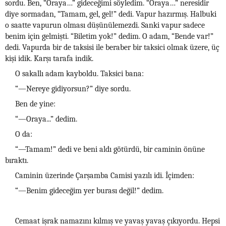
sordu. Ben, “Oraya…” gideceğimi söyledim. “Oraya…” neresidir
diye sormadan, “Tamam, gel, gel!” dedi. Vapur hazırmış. Halbuki
o saatte vapurun olması düşünülemezdi. Sanki vapur sadece
benim için gelmişti. “Biletim yok!” dedim. O adam, “Bende var!”
dedi. Vapurda bir de taksisi ile beraber bir taksici olmak üzere, üç
kişi idik. Karşı tarafa indik.
O sakallı adam kayboldu. Taksici bana:
“—Nereye gidiyorsun?” diye sordu.
Ben de yine:
“—Oraya...” dedim.
O da:
“—Tamam!” dedi ve beni aldı götürdü, bir caminin önüne
bıraktı.
Caminin üzerinde Çarşamba Camisi yazılı idi. İçimden:
“—Benim gideceğim yer burası değil!” dedim.
Cemaat işrak namazını kılmış ve yavaş yavaş çıkıyordu. Hepsi