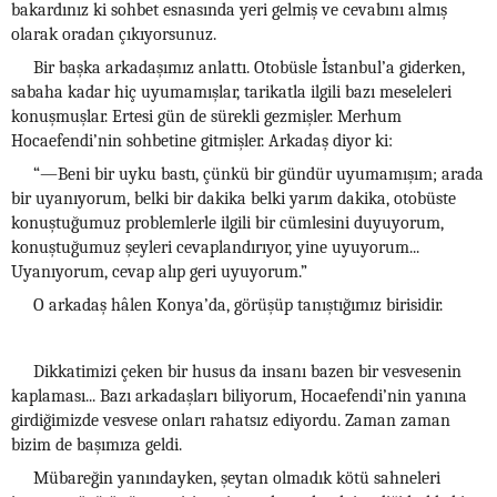
bakardınız ki sohbet esnasında yeri gelmiş ve cevabını almış
olarak oradan çıkıyorsunuz.
Bir başka arkadaşımız anlattı. Otobüsle İstanbul’a giderken,
sabaha kadar hiç uyumamışlar, tarikatla ilgili bazı meseleleri
konuşmuşlar. Ertesi gün de sürekli gezmişler. Merhum
Hocaefendi’nin sohbetine gitmişler. Arkadaş diyor ki:
“—Beni bir uyku bastı, çünkü bir gündür uyumamışım; arada
bir uyanıyorum, belki bir dakika belki yarım dakika, otobüste
konuştuğumuz problemlerle ilgili bir cümlesini duyuyorum,
konuştuğumuz şeyleri cevaplandırıyor, yine uyuyorum...
Uyanıyorum, cevap alıp geri uyuyorum.”
O arkadaş hâlen Konya’da, görüşüp tanıştığımız birisidir.
Dikkatimizi çeken bir husus da insanı bazen bir vesvesenin
kaplaması... Bazı arkadaşları biliyorum, Hocaefendi’nin yanına
girdiğimizde vesvese onları rahatsız ediyordu. Zaman zaman
bizim de başımıza geldi.
Mübareğin yanındayken, şeytan olmadık kötü sahneleri