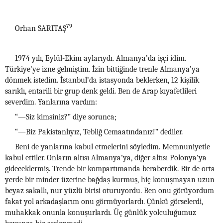
79
Orhan SARITAŞ
1974 yılı, Eylül-Ekim aylarıydı. Almanya’da işçi idim.
Türkiye’ye izne gelmiştim. İzin bittiğinde trenle Almanya’ya
dönmek istedim. İstanbul’da istasyonda beklerken, 12 kişilik
sarıklı, entarili bir grup denk geldi. Ben de Arap kıyafetlileri
severdim. Yanlarına vardım:
“—Siz kimsiniz?” diye sorunca;
“—Biz Pakistanlıyız, Tebliğ Cemaatındanız!” dediler.
Beni de yanlarına kabul etmelerini söyledim. Memnuniyetle
kabul ettiler. Onların altısı Almanya’ya, diğer altısı Polonya’ya
gideceklermiş. Trende bir kompartımanda beraberdik. Bir de orta
yerde bir minder üzerine bağdaş kurmuş, hiç konuşmayan uzun
beyaz sakallı, nur yüzlü birisi oturuyordu. Ben onu görüyordum
fakat yol arkadaşlarım onu görmüyorlardı. Çünkü görselerdi,
muhakkak onunla konuşurlardı. Üç günlük yolculuğumuz