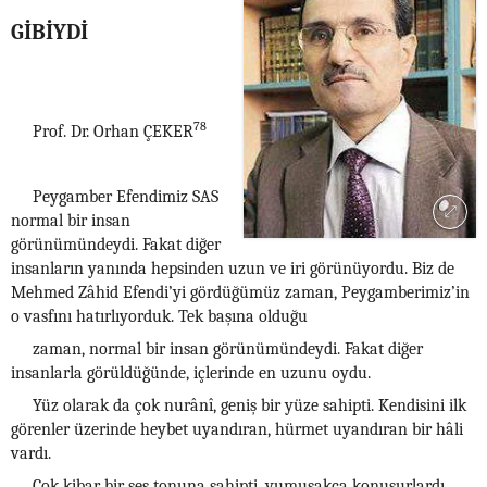
GİBİYDİ
78
Prof. Dr. Orhan ÇEKER
Peygamber Efendimiz SAS
normal bir insan
görünümündeydi. Fakat diğer
insanların yanında hepsinden uzun ve iri görünüyordu. Biz de
Mehmed Zâhid Efendi’yi gördüğümüz zaman, Peygamberimiz’in
o vasfını hatırlıyorduk. Tek başına olduğu
zaman, normal bir insan görünümündeydi. Fakat diğer
insanlarla görüldüğünde, içlerinde en uzunu oydu.
Yüz olarak da çok nurânî, geniş bir yüze sahipti. Kendisini ilk
görenler üzerinde heybet uyandıran, hürmet uyandıran bir hâli
vardı.
Çok kibar bir ses tonuna sahipti, yumuşakça konuşurlardı.