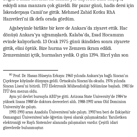
eskiydi ama manzara çok güzeldi. Bir pazar günü, hadis dersi için
İskenderpaşa Camii’ne gittik. Mehmed Zahid Kotku RhA
Hazretleri’ni ilk defa orada gördüm.
Ağabeyimle birlikte bir kere de Ankara’da ziyaret ettik. Hac
dönüşü Ankara’ya uğramışlardı. Kalaba’da, Esad Hocamızın
evinde kalıyorlardı. 13 Ocak 1975 günü ikindiden sonra ziyarete
gittik, elini öptük. Bize hurma ve Zemzem ikram edildi.
Zemzemimizi içtik, hurmaları yedik. O gün 1394. Hicrî yılın son
80
Prof. Dr. Hasan Hüseyin Erkaya: 1960 yılında Ankara’ya bağlı Sincan’ın
Çiçektepe köyünde dünyaya geldi. Ortaokulu Sincan’da okudu. 1976 yılında
Sincan Lisesi’ni bitirdi. İTÜ Elektronik Mühendisliği bölümüne başladı. 1981’de
İTÜ’den mezun oldu.
Aynı yıl devlet bursuyla ABD’ye gitti. Arizona State University’de 1984’te
yüksek lisans 1988’de doktora dereceleri aldı. 1988-1992 arası Old Dominion
University’de çalıştı.
1992-1993 arası Anadolu Üniversitesi’nde çalıştı. 1993’ten beri de Eskişehir
Osmangazi Üniversitesi’nde öğretim üyesi olarak çalışmaktadır. Yarıiletken
elektroniği ve Raylı Sistemler alanında çalışmaları vardır. Çeşitli idari
görevlerde bulunmuştur.