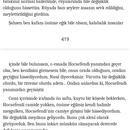
bırakınız normal hallerimde, rüyalarımda bile değişiklik
olduğunu hissettim. Rüyada bazı şeylere insanın sevk edildiğini,
meylettirildiğini gördüm.
Şahsen ben kafam önüme eğik bile olsam, kalabalık insanlar
419
içinde bile bulunsam, o esnada Hocaefendi yanımdan geçer
olsa, ben kendisini görmesem bile, onun orada olduğunu, oradan
geçtiğini hissediyordum. Nasıl diyeceksiniz: Vücutta bir değişiklik
olurdu, bir titreme olurdu adeta... Ondan anlardım ki, Hocaefendi
yanımızdan geçmiştir.
Cami içerisinde icabında ön safta, kuytu bir köşede beklerken,
Hocaefendi camide yokken, önüme eğilmiş kendi halimle
meşgulken, Hocaefendi’nin camiye girişini bile hissediyordum.
Bir değişiklik meydana geliyordu. Bunu çok alenî olarak
görüyorduk. Ben bunu inkârı mümkün olmayacak derecede