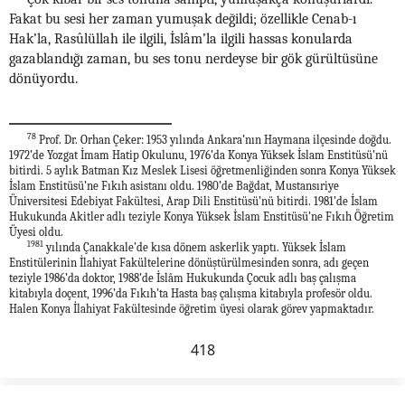
Fakat bu sesi her zaman yumuşak değildi; özellikle Cenab-ı
Hak’la, Rasûlüllah ile ilgili, İslâm’la ilgili hassas konularda
gazablandığı zaman, bu ses tonu nerdeyse bir gök gürültüsüne
dönüyordu.
78
Prof. Dr. Orhan Çeker: 1953 yılında Ankara’nın Haymana ilçesinde doğdu.
1972’de Yozgat İmam Hatip Okulunu, 1976’da Konya Yüksek İslam Enstitüsü’nü
bitirdi. 5 aylık Batman Kız Meslek Lisesi öğretmenliğinden sonra Konya Yüksek
İslam Enstitüsü’ne Fıkıh asistanı oldu. 1980’de Bağdat, Mustansıriye
Üniversitesi Edebiyat Fakültesi, Arap Dili Enstitüsü’nü bitirdi. 1981’de İslam
Hukukunda Akitler adlı teziyle Konya Yüksek İslam Enstitüsü’ne Fıkıh Öğretim
Üyesi oldu.
1981
yılında Çanakkale’de kısa dönem askerlik yaptı. Yüksek İslam
Enstitülerinin İlahiyat Fakültelerine dönüştürülmesinden sonra, adı geçen
teziyle 1986’da doktor, 1988’de İslâm Hukukunda Çocuk adlı baş çalışma
kitabıyla doçent, 1996’da Fıkıh’ta Hasta baş çalışma kitabıyla profesör oldu.
Halen Konya İlahiyat Fakültesinde öğretim üyesi olarak görev yapmaktadır.
418