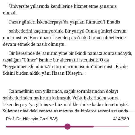
Üniversite yıllarında kendilerine hizmet etme şansımız
olmadı.
Pazar günleri İskenderpaşa’da yapılan Râmuzü’l-Ehàdis
sohbetlerini kaçırmıyorduk. Bir yarıyıl Cuma günleri dersim
olmamıştı ve Hocamızın İskenderpaşa’daki Cuma sohbetlerine
devam etmek de nasib olmuştu.
Bir keresinde de, sanırım yine bir ikindi namazı sonrasındaydı,
taşıdığım “Güner” ismine bir alternatif istemiştik. O da
“Peygamber Efendimiz’in torunlarının ismini” önermişti. Biz de
ikisini birden aldık; yâni Hasan Hüseyin…
Rahmetlinin son yıllarında, sağlık sorunlarından dolayı
sohbetlerinden mahrum kalmıştık. Vefat haberinden sonra
İskenderpaşa’ya gitmiş ve hüznü iliklerimize kadar hissetmiştik.
Süleymaniye’deki cenaze namazına da binlerce seveni arasında
katılmıştık. İlmin ve kardeşliğin önemi yanında, Rahmetli
Prof. Dr. Hüseyin Gazi BAŞ
414/580
Hocaefendi’den öğrendiğim bir husus “farkındalık”tır. Hepimiz
©2026 Kotku Enstitüsü
v2.8.3
Allah-u Teàlâ’nın kullarıyız ve her an O’nun huzurundayız. Biz