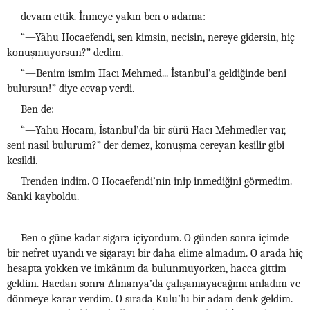
devam ettik. İnmeye yakın ben o adama:
“—Yâhu Hocaefendi, sen kimsin, necisin, nereye gidersin, hiç
konuşmuyorsun?” dedim.
“—Benim ismim Hacı Mehmed... İstanbul’a geldiğinde beni
bulursun!” diye cevap verdi.
Ben de:
“—Yahu Hocam, İstanbul’da bir sürü Hacı Mehmedler var,
seni nasıl bulurum?” der demez, konuşma cereyan kesilir gibi
kesildi.
Trenden indim. O Hocaefendi’nin inip inmediğini görmedim.
Sanki kayboldu.
Ben o güne kadar sigara içiyordum. O günden sonra içimde
bir nefret uyandı ve sigarayı bir daha elime almadım. O arada hiç
hesapta yokken ve imkânım da bulunmuyorken, hacca gittim
geldim. Hacdan sonra Almanya’da çalışamayacağımı anladım ve
dönmeye karar verdim. O sırada Kulu’lu bir adam denk geldim.