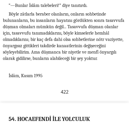
“—Bunlar İslâm talebeleri!” diye tanıtırdı.
Böyle zâtlarla beraber olanların, onların sohbetinde
bulunanların, bu insanların hayatını gördükten sonra tasavvufa
düşman olmaları mümkün değil... Tasavvufa düşman olanlar
için, tasavvufu tanımadıklarını, böyle kimselerle hemhâl
olmadıklarını; bir kaç defa dahi olsa sohbetlerine nötr vaziyette,
önyargısız gittikleri takdirde kanaatlerinin değişeceğini
söyleyebilirim. Ama düşmanca bir niyetle ve menfî önyargılı
olarak gidilirse, bunların alabileceği bir şey yoktur.
İslâm, Kasım 1995
422
54. HOCAEFENDİ İLE YOLCULUK