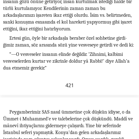
insanın gözü önüne getiriyor, insan kurtulmak istediği halde bir
türlü kurtulamıyor. Kendilerinin zaman zaman bu
arkadaşlarımızı işareten ikaz ettiği olurdu. İsim vs. belirtmeden,
sanki konuşma esnasında el kol hareketi yapıyormuş gibi işaret
ettiğini, ikaz ettiğini hatırlıyorum.
Ertesi gün, öyle bir arkadaşla beraber özel sohbetine girdi-
ğimiz zaman, söz arasında sözü yine vesveseye getirdi ve dedi ki:
“—O vesveseler insanın elinde değildir. ‘Zihnimi, kalbimi
vesveselerden kurtar ve zikrinle doldur yâ Rabbi!’ diye Allah’a
dua etmemiz gerekir.”
421
Peygamberimiz SAS nasıl ümmetine çok düşkün idiyse, o da
Ümmet-i Muhammed’e ve talebelerine çok düşkündü. Maddî ve
mânevî ihtiyaçlarını gidermeye çalışırdı. Yine bir seferinde
İstanbul seferi yapmıştık. Konya’dan gelen arkadaşlarımız