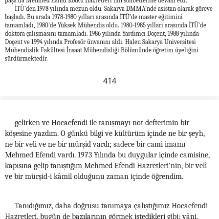
paşa’da Mehmed Zâhid Kotku Hazretleri’nin sohbetlerine devam etti.
İTÜ’den 1978 yılında mezun oldu. Sakarya DMMA’nde asistan olarak göreve
başladı. Bu arada 1978-1980 yılları arasında İTÜ’de master eğitimini
tamamladı, 1980’de Yüksek Mühendis oldu. 1980-1985 yılları arasında İTÜ’de
doktora çalışmasını tamamladı. 1986 yılında Yardımcı Doçent, 1988 yılında
Doçent ve 1994 yılında Profesör ünvanını aldı. Halen Sakarya Üniversitesi
Mühendislik Fakültesi İnşaat Mühendisliği Bölümünde öğretim üyeliğini
sürdürmektedir.
414
gelirken ve Hocaefendi ile tanışmayı not defterimin bir
köşesine yazdım. O günkü bilgi ve kültürüm içinde ne bir şeyh,
ne bir veli ve ne bir mürşid vardı; sadece bir cami imamı
Mehmed Efendi vardı. 1973 Yılında bu duygular içinde camisine,
kapısına gelip tanıştığım Mehmed Efendi Hazretleri’nin, bir velî
ve bir mürşid-i kâmil olduğunu zaman içinde öğrendim.
Tanıdığımız, daha doğrusu tanımaya çalıştığımız Hocaefendi
Hazretleri, bugün de bazılarının görmek istedikleri gibi; yâni,