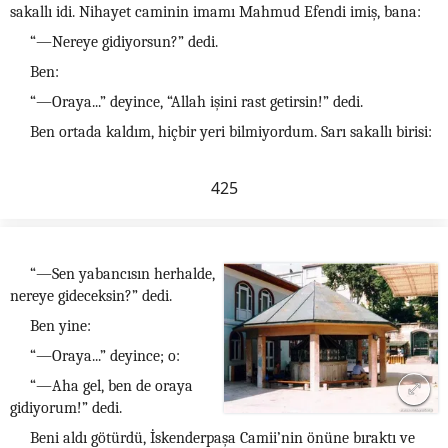
sakallı idi. Nihayet caminin imamı Mahmud Efendi imiş, bana:
“—Nereye gidiyorsun?” dedi.
Ben:
“—Oraya...” deyince, “Allah işini rast getirsin!” dedi.
Ben ortada kaldım, hiçbir yeri bilmiyordum. Sarı sakallı birisi:
425
“—Sen yabancısın herhalde,
nereye gideceksin?” dedi.
Ben yine:
“—Oraya...” deyince; o:
“—Aha gel, ben de oraya
gidiyorum!” dedi.
Beni aldı götürdü, İskenderpaşa Camii’nin önüne bıraktı ve