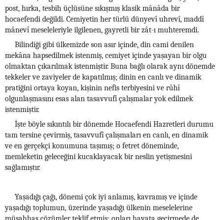
post, hırka, tesbih üçlüsüne sıkışmış klasik mânâda bir
hocaefendi değildi. Cemiyetin her türlü dünyevî uhrevî, maddî
mânevî meseleleriyle ilgilenen, gayretli bir zât-ı muhteremdi.
Bilindiği gibi ülkemizde son asır içinde, din cami denilen
mekâna hapsedilmek istenmiş, cemiyet içinde yaşayan bir olgu
olmaktan çıkarılmak istenmiştir. Buna bağlı olarak aynı dönemde
tekkeler ve zaviyeler de kapatılmış; dinin en canlı ve dinamik
pratiğini ortaya koyan, kişinin nefis terbiyesini ve rûhî
olgunlaşmasını esas alan tasavvufî çalışmalar yok edilmek
istenmiştir.
İşte böyle sıkıntılı bir dönemde Hocaefendi Hazretleri durumu
tam tersine çevirmiş, tasavvufî çalışmaları en canlı, en dinamik
ve en gerçekçi konumuna taşımış; o fetret döneminde,
memleketin geleceğini kucaklayacak bir neslin yetişmesini
sağlamıştır.
Yaşadığı çağı, dönemi çok iyi anlamış, kavramış ve içinde
yaşadığı toplumun, üzerinde yaşadığı ülkenin meselelerine
müşahhas çözümler teklif etmiş; onları hayata geçirmede de