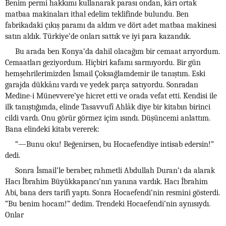
Benim permi hakkımı kullanarak parası ondan, kârı ortak
matbaa makinaları ithal edelim teklifinde bulundu. Ben
fabrikadaki çıkış paramı da aldım ve dört adet matbaa makinesi
satın aldık. Türkiye’de onları sattık ve iyi para kazandık.
Bu arada ben Konya’da dahil olacağım bir cemaat arıyordum.
Cemaatları geziyordum. Hiçbiri kafamı sarmıyordu. Bir gün
hemşehrilerimizden İsmail Çoksağlamdemir ile tanıştım. Eski
garajda dükkânı vardı ve yedek parça satıyordu. Sonradan
Medine-i Münevvere’ye hicret etti ve orada vefat etti. Kendisi ile
ilk tanıştığımda, elinde Tasavvufî Ahlâk diye bir kitabın birinci
cildi vardı. Onu görür görmez içim ısındı. Düşüncemi anlattım.
Bana elindeki kitabı vererek:
“—Bunu oku! Beğenirsen, bu Hocaefendiye intisab edersin!”
dedi.
Sonra İsmail’le beraber, rahmetli Abdullah Duran’ı da alarak
Hacı İbrahim Büyükkapancı’nın yanına vardık. Hacı İbrahim
Abi, bana ders tarifi yaptı. Sonra Hocaefendi’nin resmini gösterdi.
“Bu benim hocam!” dedim. Trendeki Hocaefendi’nin aynısıydı.
Onlar