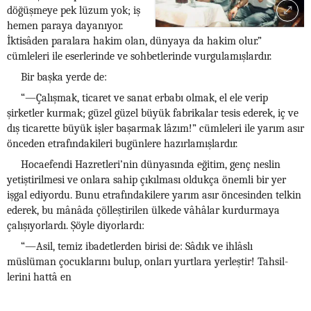
döğüşmeye pek lüzum yok; iş
hemen paraya dayanıyor.
İktisâden paralara hakim olan, dünyaya da hakim olur.”
cümleleri ile eserlerinde ve sohbetlerinde vurgulamışlardır.
Bir başka yerde de:
“—Çalışmak, ticaret ve sanat erbabı olmak, el ele verip
şirketler kurmak; güzel güzel büyük fabrikalar tesis ederek, iç ve
dış ticarette büyük işler başarmak lâzım!” cümleleri ile yarım asır
önceden etrafındakileri bugünlere hazırlamışlardır.
Hocaefendi Hazretleri’nin dünyasında eğitim, genç neslin
yetiştirilmesi ve onlara sahip çıkılması oldukça önemli bir yer
işgal ediyordu. Bunu etrafındakilere yarım asır öncesinden telkin
ederek, bu mânâda çölleştirilen ülkede vâhâlar kurdurmaya
çalışıyorlardı. Şöyle diyorlardı:
“—Asil, temiz ibadetlerden birisi de: Sâdık ve ihlâslı
müslüman çocuklarını bulup, onları yurtlara yerleştir! Tahsil-
lerini hattâ en