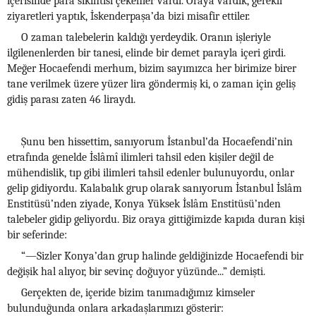
içerisinde para sıkıntısı çekenler vardı. Oraya vardık, gerekli
ziyaretleri yaptık, İskenderpaşa’da bizi misafir ettiler.
O zaman talebelerin kaldığı yerdeydik. Oranın işleriyle
ilgilenenlerden bir tanesi, elinde bir demet parayla içeri girdi.
Meğer Hocaefendi merhum, bizim sayımızca her birimize birer
tane verilmek üzere yüzer lira göndermiş ki, o zaman için geliş
gidiş parası zaten 46 liraydı.
Şunu ben hissettim, sanıyorum İstanbul’da Hocaefendi’nin
etrafında genelde İslâmî ilimleri tahsil eden kişiler değil de
mühendislik, tıp gibi ilimleri tahsil edenler bulunuyordu, onlar
gelip gidiyordu. Kalabalık grup olarak sanıyorum İstanbul İslâm
Enstitüsü’nden ziyade, Konya Yüksek İslâm Enstitüsü’nden
talebeler gidip geliyordu. Biz oraya gittiğimizde kapıda duran kişi
bir seferinde:
“—Sizler Konya’dan grup halinde geldiğinizde Hocaefendi bir
değişik hal alıyor, bir sevinç doğuyor yüzünde...” demişti.
Gerçekten de, içeride bizim tanımadığımız kimseler
bulunduğunda onlara arkadaşlarımızı gösterir: