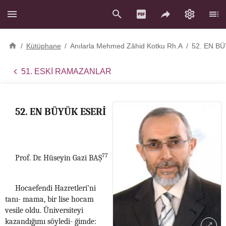
/
Kütüphane
/
Anılarla Mehmed Zâhid Kotku Rh.A
/
52. EN B
51. ESKİ RAMAZANLAR
52. EN BÜYÜK ESERİ
77
Prof. Dr. Hüseyin Gazi BAŞ
Hocaefendi Hazretleri’ni
tanı- mama, bir lise hocam
vesile oldu. Üniversiteyi
kazandığımı söyledi- ğimde: