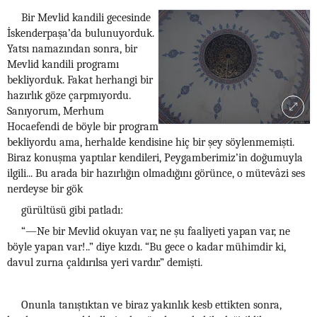
Bir Mevlid kandili gecesinde
İskenderpaşa’da bulunuyorduk.
Yatsı namazından sonra, bir
Mevlid kandili programı
bekliyorduk. Fakat herhangi bir
hazırlık göze çarpmıyordu.
Sanıyorum, Merhum
Hocaefendi de böyle bir program
bekliyordu ama, herhalde kendisine hiç bir şey söylenmemişti.
Biraz konuşma yaptılar kendileri, Peygamberimiz’in doğumuyla
ilgili... Bu arada bir hazırlığın olmadığını görünce, o mütevâzi ses
nerdeyse bir gök
gürültüsü gibi patladı:
“—Ne bir Mevlid okuyan var, ne şu faaliyeti yapan var, ne
böyle yapan var!..” diye kızdı. “Bu gece o kadar mühimdir ki,
davul zurna çaldırılsa yeri vardır.” demişti.
Onunla tanıştıktan ve biraz yakınlık kesb ettikten sonra,