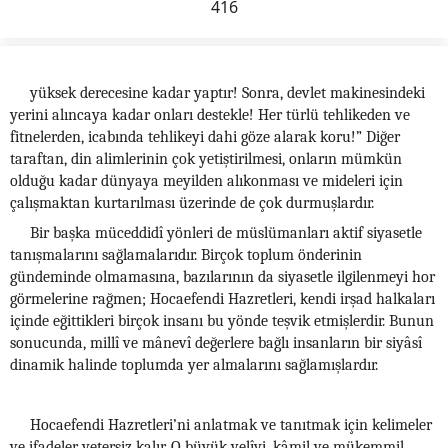
416
yüksek derecesine kadar yaptır! Sonra, devlet makinesindeki
yerini alıncaya kadar onları destekle! Her türlü tehlikeden ve
fitnelerden, icabında tehlikeyi dahi göze alarak koru!” Diğer
taraftan, din alimlerinin çok yetiştirilmesi, onların mümkün
olduğu kadar dünyaya meyilden alıkonması ve mideleri için
çalışmaktan kurtarılması üzerinde de çok durmuşlardır.
Bir başka müceddidî yönleri de müslümanları aktif siyasetle
tanışmalarını sağlamalarıdır. Birçok toplum önderinin
gündeminde olmamasına, bazılarının da siyasetle ilgilenmeyi hor
görmelerine rağmen; Hocaefendi Hazretleri, kendi irşad halkaları
içinde eğittikleri birçok insanı bu yönde teşvik etmişlerdir. Bunun
sonucunda, millî ve mânevî değerlere bağlı insanların bir siyâsî
dinamik halinde toplumda yer almalarını sağlamışlardır.
Hocaefendi Hazretleri’ni anlatmak ve tanıtmak için kelimeler
ve ifadeler yetersiz kalır. O büyük velîyi, kâmil ve mükemmil