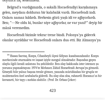
boyunca hiç seslenmedi.
Belgrad’a vardığımızda, o sakallı Hocaefendiyi karşılamaya
gelen, meydanı dolduran bir kalabalık vardı. Hocaefendi indi.
Onlara namaz kıldırdı. Herkesin gözü yaşlı idi ve ağlıyorlardı.
Ben; “—Ne oldu ki, bunlar niye ağlıyorlar, ne var yani?” deyip bir
mânâ veremedim.
Hocaefendi bizimle tekrar trene bindi. Polonya’ya gidecek
olanlar ayrıldılar ve Hocaefendi onlara dua etti. Biz Almanya’ya
79
Hasan Sarıtaş, Konya, Cihanbeyli ilçesi Gölyazı kasabasındandır. Konya
merkezinde oturmakta ve inşaat işiyle meşgul olmaktadır. Başından geçen
olayla ilgili kendi anlatımı bu şekildedir. Ben olay hakkında ister istemez şu
yorumu yapmaktayım: 1974’te Mehmez Zâhid Hocaefendi Avrupa’ya gitmedi.
Gitseydi bile yalnız başına trenle gitmez, yanında müridândan bir grupla ve
muhtemelen özel arabalarla giderdi. Bu olay olsa olsa, rahmetli Hocamız’ın bir
kerameti, bir tayy-ı mekân olabilir. (Prof. Dr. Orhan Çeker)
423