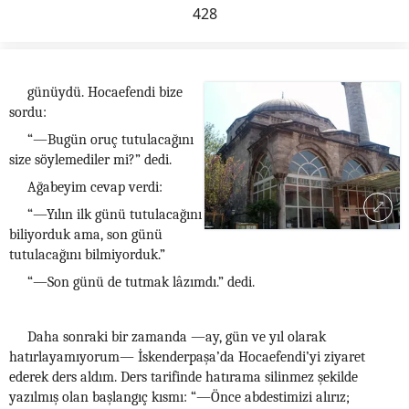
428
günüydü. Hocaefendi bize
sordu:
“—Bugün oruç tutulacağını
size söylemediler mi?” dedi.
Ağabeyim cevap verdi:
“—Yılın ilk günü tutulacağını
biliyorduk ama, son günü
tutulacağını bilmiyorduk.”
“—Son günü de tutmak lâzımdı.” dedi.
Daha sonraki bir zamanda —ay, gün ve yıl olarak
hatırlayamıyorum— İskenderpaşa’da Hocaefendi’yi ziyaret
ederek ders aldım. Ders tarifinde hatırama silinmez şekilde
yazılmış olan başlangıç kısmı: “—Önce abdestimizi alırız;