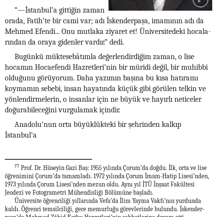
“—İstanbul’a gittiğin zaman
orada, Fatih’te bir cami var; adı İskenderpaşa, imamının adı da
Mehmed Efendi... Onu mutlaka ziyaret et! Üniversitedeki hocala-
rından da oraya gidenler vardır.” dedi.
Bugünkü müktesebâtımla değerlendirdiğim zaman, o lise
hocamın Hocaefendi Hazretleri’nin bir müridi değil, bir muhibbi
olduğunu görüyorum. Daha yazımın başına bu kısa hatıramı
koymamın sebebi, insan hayatında küçük gibi görülen telkin ve
yönlendirmelerin, o insanlar için ne büyük ve hayırlı neticeler
doğurabileceğini vurgulamak içindir.
Anadolu’nun orta büyüklükteki bir şehrinden kalkıp
İstanbul’a
77
Prof. Dr. Hüseyin Gazi Baş: 1955 yılında Çorum’da doğdu. İlk, orta ve lise
öğrenimini Çorum’da tamamladı. 1972 yılında Çorum İmam-Hatip Lisesi’nden,
1973 yılında Çorum Lisesi’nden mezun oldu. Aynı yıl İTÜ İnşaat Fakültesi
Jeodezi ve Fotogrametri Mühendisliği Bölümüne başladı.
Üniversite öğrenciliği yıllarında Vefa’da İlim Yayma Vakfı’nın yurdunda
kaldı. Öğrenci temsilciliği, gece memurluğu görevlerinde bulundu. İskender-