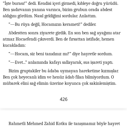
“İşte burası!” dedi. Kendisi içeri girmedi, kıbleye doğru yürüdü.
Ben şadırvanın yanına varınca, bizim grubun orada abdest
aldığını gördüm. Nasıl geldiğimi sordular. Anlattım.
“—Bu rüya değil, Hocamızın kerameti!” dediler.
Abdestten sonra ziyarete girdik. En son ben sağ ayağımı atar
atmaz Hocaefendi çıkıverdi. Ben de fırsattan istifade, hemen
kucakladım:
“—Hocam, siz beni tanıdınız mı?” diye hayretle sordum.
“—Evet...” anlamında kafayı sallayarak, sus işareti yaptı.
Bizim gruptakiler bu âdaba uymayan hareketime kızmışlar.
Ben çok heyecanlı idim ve henüz âdab filan bilmiyordum. O
mübarek elini sağ elimin üzerine koyunca çok sakinlemiştim.
426
Rahmetli Mehmed Zahid Kotku ile tanışmamız böyle hayret