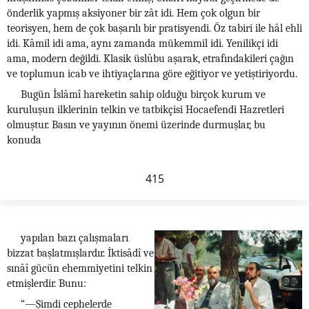
önderlik yapmış aksiyoner bir zât idi. Hem çok olgun bir
teorisyen, hem de çok başarılı bir pratisyendi. Öz tabiri ile hâl ehli
idi. Kâmil idi ama, aynı zamanda mükemmil idi. Yenilikçi idi
ama, modern değildi. Klasik üslûbu aşarak, etrafındakileri çağın
ve toplumun icab ve ihtiyaçlarına göre eğitiyor ve yetiştiriyordu.
Bugün İslâmî hareketin sahip olduğu birçok kurum ve
kuruluşun ilklerinin telkin ve tatbikçisi Hocaefendi Hazretleri
olmuştur. Basın ve yayının önemi üzerinde durmuşlar, bu
konuda
415
yapılan bazı çalışmaları
bizzat başlatmışlardır. İktisâdî ve
sınâî gücün ehemmiyetini telkin
etmişlerdir. Bunu:
“—Şimdi cephelerde