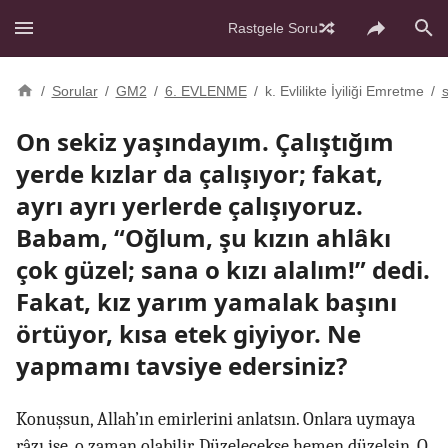
Rastgele Soru
/
Sorular
/
GM2
/
6. EVLENME
/
k. Evlilikte İyiliği Emretme
/
On sekiz yaşındayım. Çalıştığım
yerde kızlar da çalışıyor; fakat,
ayrı ayrı yerlerde çalışıyoruz.
Babam, “Oğlum, şu kızın ahlâkı
çok güzel; sana o kızı alalım!” dedi.
Fakat, kız yarım yamalak başını
örtüyor, kısa etek giyiyor. Ne
yapmamı tavsiye edersiniz?
Konuşsun, Allah’ın emirlerini anlatsın. Onlara uymaya
râzı ise, o zaman olabilir. Düzelecekse hemen düzelsin. O