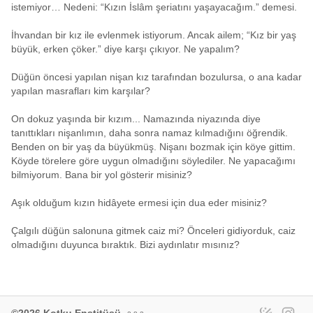
istemiyor… Nedeni: “Kızın İslâm şeriatını yaşayacağım.” demesi.
İhvandan bir kız ile evlenmek istiyorum. Ancak ailem; “Kız bir yaş
büyük, erken çöker.” diye karşı çıkıyor. Ne yapalım?
Düğün öncesi yapılan nişan kız tarafından bozulursa, o ana kadar
yapılan masrafları kim karşılar?
On dokuz yaşında bir kızım... Namazında niyazında diye
tanıttıkları nişanlımın, daha sonra namaz kılmadığını öğrendik.
Benden on bir yaş da büyükmüş. Nişanı bozmak için köye gittim.
Köyde törelere göre uygun olmadığını söylediler. Ne yapacağımı
bilmiyorum. Bana bir yol gösterir misiniz?
Aşık olduğum kızın hidâyete ermesi için dua eder misiniz?
Çalgılı düğün salonuna gitmek caiz mi? Önceleri gidiyorduk, caiz
olmadığını duyunca bıraktık. Bizi aydınlatır mısınız?