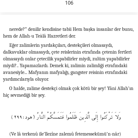
106
nerede?” denilir kendisine tabii Hem başka insanlar der bunu,
hem de Allah-u Teàlâ Hazretleri der.
Eğer zalimlerin yardakçıları, destekçileri olmasaydı,
dalkavuklar olmasaydı, çete reislerinin etrafında çetenin fertleri
olmasaydı onlar çetecilik yapabilirler miydi, zulüm yapabilirler
miydi?.. Yapamazlardı. Demek ki, zalimin zalimliği etrafındaki
avanesiyle... Mafyanın mafyalığı, gangster reisinin etrafındaki
yardımcılarıyla oluyor.
O halde, zalime destekçi olmak çok kötü bir şey! Yâni Allah’ın
hiç sevmediği bir şey.
وَلاَ تَرْكَنُوا إِلَى الَّذِينَ ظَلَمُوا فَتَمَسَّكُمْ النَّارُ (هود:٢٩٩)
(Ve lâ terkenû ile’llezîne zalemû fetemessekümü’n-nâr)