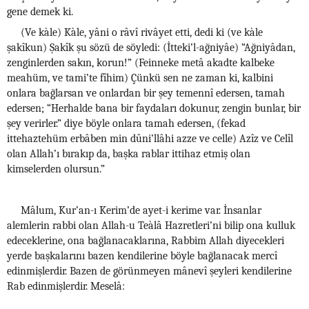
gene demek ki.
(Ve kàle) Kàle, yâni o râvî rivâyet etti, dedi ki (ve kàle
şakîkun) Şakîk şu sözü de söyledi: (İtteki’l-ağniyâe) “Ağniyâdan,
zenginlerden sakın, korun!” (Feinneke metâ akadte kalbeke
meahüm, ve tami’te fîhim) Çünkü sen ne zaman ki, kalbini
onlara bağlarsan ve onlardan bir şey temennî edersen, tamah
edersen; “Herhalde bana bir faydaları dokunur, zengin bunlar, bir
şey verirler.” diye böyle onlara tamah edersen, (fekad
ittehaztehüm erbâben min dûni’llâhi azze ve celle) Azîz ve Celîl
olan Allah’ı bırakıp da, başka rablar ittihaz etmiş olan
kimselerden olursun.”
Mâlum, Kur’an-ı Kerim’de ayet-i kerime var. İnsanlar
alemlerin rabbi olan Allah-u Teàlâ Hazretleri’ni bilip ona kulluk
edeceklerine, ona bağlanacaklarına, Rabbim Allah diyecekleri
yerde başkalarını bazen kendilerine böyle bağlanacak mercî
edinmişlerdir. Bazen de görünmeyen mânevî şeyleri kendilerine
Rab edinmişlerdir. Meselâ: