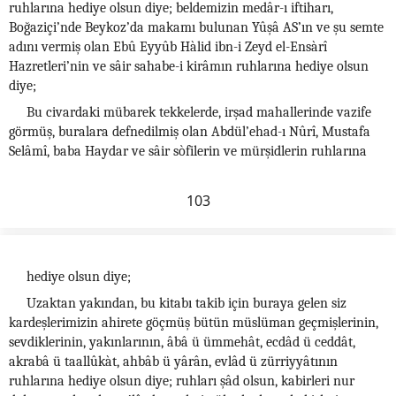
ruhlarına hediye olsun diye; beldemizin medâr-ı iftiharı,
Boğaziçi’nde Beykoz’da makamı bulunan Yûşâ AS’ın ve şu semte
adını vermiş olan Ebû Eyyûb Hàlid ibn-i Zeyd el-Ensàrî
Hazretleri’nin ve sâir sahabe-i kirâmın ruhlarına hediye olsun
diye;
Bu civardaki mübarek tekkelerde, irşad mahallerinde vazife
görmüş, buralara defnedilmiş olan Abdül’ehad-ı Nûrî, Mustafa
Selâmî, baba Haydar ve sâir sòfilerin ve mürşidlerin ruhlarına
103
hediye olsun diye;
Uzaktan yakından, bu kitabı takib için buraya gelen siz
kardeşlerimizin ahirete göçmüş bütün müslüman geçmişlerinin,
sevdiklerinin, yakınlarının, âbâ ü ümmehât, ecdâd ü ceddât,
akrabâ ü taallûkàt, ahbâb ü yârân, evlâd ü zürriyyâtının
ruhlarına hediye olsun diye; ruhları şâd olsun, kabirleri nur