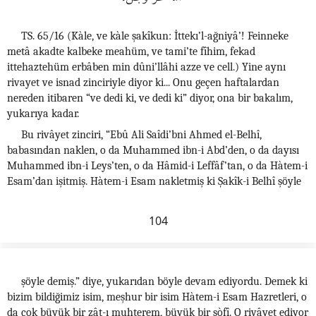
TS. 65/16 (Kàle, ve kàle şakîkun: İttekı’l-ağniyâ’! Feinneke
metâ akadte kalbeke meahüm, ve tami’te fîhim, fekad
ittehaztehüm erbâben min dûni’llâhi azze ve cell.) Yine aynı
rivayet ve isnad zinciriyle diyor ki... Onu geçen haftalardan
nereden itibaren “ve dedi ki, ve dedi ki” diyor, ona bir bakalım,
yukarıya kadar.
Bu rivâyet zinciri, “Ebû Ali Saîdi’bni Ahmed el-Belhî,
babasından naklen, o da Muhammed ibn-i Abd’den, o da dayısı
Muhammed ibn-i Leys’ten, o da Hâmid-i Leffâf’tan, o da Hàtem-i
Esam’dan işitmiş. Hàtem-i Esam nakletmiş ki Şakîk-i Belhî şöyle
104
şöyle demiş.” diye, yukarıdan böyle devam ediyordu. Demek ki
bizim bildiğimiz isim, meşhur bir isim Hàtem-i Esam Hazretleri, o
da çok büyük bir zât-ı muhterem, büyük bir sòfî. O rivâyet ediyor