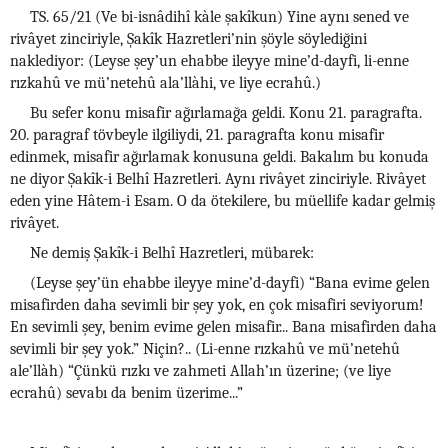
TS. 65/21 (Ve bi-isnâdihî kàle şakîkun) Yine aynı sened ve
rivâyet zinciriyle, Şakîk Hazretleri’nin şöyle söylediğini
naklediyor: (Leyse şey’un ehabbe ileyye mine’d-dayfi, li-enne
rızkahû ve mü’netehû ala’llàhi, ve liye ecrahû.)
Bu sefer konu misafir ağırlamağa geldi. Konu 21. paragrafta.
20. paragraf tövbeyle ilgiliydi, 21. paragrafta konu misafir
edinmek, misafir ağırlamak konusuna geldi. Bakalım bu konuda
ne diyor Şakîk-i Belhî Hazretleri. Aynı rivâyet zinciriyle. Rivâyet
eden yine Hâtem-i Esam. O da ötekilere, bu müellife kadar gelmiş
rivâyet.
Ne demiş Şakîk-i Belhî Hazretleri, mübarek:
(Leyse şey’ün ehabbe ileyye mine’d-dayfi) “Bana evime gelen
misafirden daha sevimli bir şey yok, en çok misafiri seviyorum!
En sevimli şey, benim evime gelen misafir... Bana misafirden daha
sevimli bir şey yok.” Niçin?.. (Li-enne rızkahû ve mü’netehû
ale’llàh) “Çünkü rızkı ve zahmeti Allah’ın üzerine; (ve liye
ecrahû) sevabı da benim üzerime...”