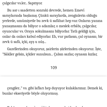
çalgıcılar vs.ler... Sapıtıyor.
Bu asr-ı saadetten sonraki devrede, hemen Emevî
saraylarında başlamış. Çünkü saraylarda, zenginlerin olduğu
yerlerde, umûmiyetle bu zevk ü safâhat hep var. Onların yanına
yanaşmasını da biliyor o adamlar, o meslek erbâbı, çalgıcılar,
oyuncular vs. Oraya sokulmasını biliyorlar. Tatlı geldiği için,
onlar da onları kabul ediyorlar. Eh, vur patlasın, çal oynasın; bir
zevk ü safâ, içki, ayş u nûş...
Gazellerinden okuyoruz, şairlerin şiirlerinden okuyoruz. İşte,
“Sâkîler gelsin, içkiler sunulsun... Çalsın sazlar, oynasın kızlar,
109
çengiler...” vs. gibi lafları hep duyuyor kulaklarımız. Demek ki,
bunlar ekseriyetle böyle oluyormuş.