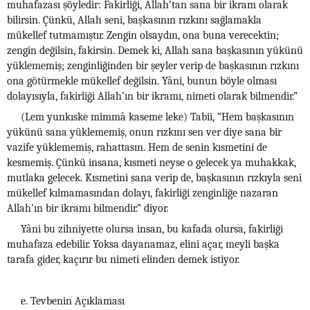
muhafazası şöyledir: Fakirliği, Allah’tan sana bir ikram olarak
bilirsin. Çünkü, Allah seni, başkasının rızkını sağlamakla
mükellef tutmamıştır. Zengin olsaydın, ona buna verecektin;
zengin değilsin, fakirsin. Demek ki, Allah sana başkasının yükünü
yüklememiş; zenginliğinden bir şeyler verip de başkasının rızkını
ona götürmekle mükellef değilsin. Yâni, bunun böyle olması
dolayısıyla, fakirliği Allah’ın bir ikramı, nimeti olarak bilmendir.”
(Lem yunkıske mimmâ kaseme leke) Tabii, “Hem başkasının
yükünü sana yüklememiş, onun rızkını sen ver diye sana bir
vazife yüklememiş, rahattasın. Hem de senin kısmetini de
kesmemiş. Çünkü insana, kısmeti neyse o gelecek ya muhakkak,
mutlaka gelecek. Kısmetini sana verip de, başkasının rızkıyla seni
mükellef kılmamasından dolayı, fakirliği zenginliğe nazaran
Allah’ın bir ikramı bilmendir.” diyor.
Yâni bu zihniyette olursa insan, bu kafada olursa, fakirliği
muhafaza edebilir. Yoksa dayanamaz, elini açar, meyli başka
tarafa gider, kaçırır bu nimeti elinden demek istiyor.
e. Tevbenin Açıklaması