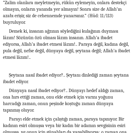
“Zalim olanlara meyletmeyin, rükûn eylemeyin, onlara destekçi
olmayın, onların yanında yer almayın! Sonra size de Allah’ın
azabı erişir, siz de cehennemde yanarsınız.” (Hûd: 11/113)
buyruluyor.
Demek ki, insanın ağzının söylediğini kulağının duyması
lâzım! Sözünün özü olması lâzım insanın. Allah’a ibadet
ediyorsa, Allah’a ibadet etmesi lâzım!.. Paraya değil, kadına değil,
pula değil, nefse değil, dünyaya değil, şeytana değil; Allah’a ibadet
etmesi lâzım!..
Şeytana nasıl ibadet ediyor?.. Şeytanı dinlediği zaman şeytana
ibadet ediyor.
Dünyaya nasıl ibadet ediyor?.. Dünyayı hedef aldığı zaman,
ona hırs ettiği zaman, onu elde etmek için varını yoğunu
harcadığı zaman, onun peşinde koştuğu zaman dünyaya
tapınmış oluyor.
Parayı elde etmek için çalıştığı zaman, paraya tapınıyor. Bir
kadının esiri olmuşsa veya bir kadın bir adamın sevgisinin esiri
olmuşsa, ve onun için günahları da yapabiliyorsa; o zaman ona