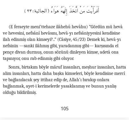
أَفَرَأَيْتَ مَنْ اتَّخَذَ إِلٰهَهُ هَوَاهُ (الجاثية:٢٣)
(E feraeyte meni’ttehaze ilâhehû hevâhu) “Gördün mü hevâ
ve hevesini, nefsânî hevâsını, hevâ-yı nefsâniyyesini kendisine
ilah edinmiş olan kimseyi?..” (Câsiye, 45/23) Demek ki, hevâ-yı
nefsinin —sanki ilâhmış gibi, yaradanmış gibi— karşısında el
pençe divan durmuş, onun sözünü dinleyen kimse, adetâ ona
tapınıyor, onu rab edinmiş gibi oluyor.
Sonra, birtakım böyle mâruf insanları, meşhur insanları, hatta
alim insanları, hatta daha başka kimseleri, böyle kendisine mercî
ve bağlanılacak şey ittihaz edip de, Allah’ı bırakıp onlara
bağlanmak, ayet-i kerimelerde yasaklanmış ve bunun yanlış
olduğu bildirilmiş.
105