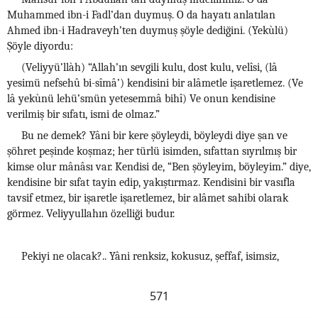
Muhammed ibn-i Fadl’dan duymuş. O da hayatı anlatılan
Ahmed ibn-i Hadraveyh’ten duymuş şöyle dediğini. (Yekùlü)
Şöyle diyordu:
(Veliyyü’llàh) “Allah’ın sevgili kulu, dost kulu, velîsi, (lâ
yesimü nefsehû bi-sîmâ’) kendisini bir alâmetle işaretlemez. (Ve
lâ yekùnü lehü’smün yetesemmâ bihî) Ve onun kendisine
verilmiş bir sıfatı, ismi de olmaz.”
Bu ne demek? Yâni bir kere şöyleydi, böyleydi diye şan ve
şöhret peşinde koşmaz; her türlü isimden, sıfattan sıyrılmış bir
kimse olur mânâsı var. Kendisi de, “Ben şöyleyim, böyleyim.” diye,
kendisine bir sıfat tayin edip, yakıştırmaz. Kendisini bir vasıfla
tavsif etmez, bir işaretle işaretlemez, bir alâmet sahibi olarak
görmez. Veliyyullahın özelliği budur.
Pekiyi ne olacak?.. Yâni renksiz, kokusuz, şeffaf, isimsiz,
571