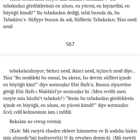
tabakadan gördüklerinin en ulusu, en yücesi, en kıymetlisi, en
büyüğü kimdi?” Bu tabakadan dediği, tabii burada da, bu
Tabakàtu’s- Sûfiyye bunun da adı, Sûfîlerin Tabakaları. Yâni nesil
nesil
567
tabakalandırıyor; birinci nesil, ikinci nesil, üçüncü nesil diye...
Yâni “Bu nesildeki bu emsal, bu akran, bu devrin sûfileri içinde
en büyüğü kim?” diye sormuşlar Ebû Hafs’a. Bunun ziyaretine
gittiği Ebû Hafs-ı Nîsâbûrî’ye sormuşlar ki: (Men ecellü men
raeyte min hâzihi’t-tabakah?) “Senin bu tabakadan gördüklerin
içinde en büyüğü, en ulusu, en yücesi kimdi?” diye sormuşlar.
Ecel, celîl kelimesinin ism-i tafdili.
Bakalım ne cevap vermiş:
(Kale: Mâ raeytü ehaden ekbere himmeten ve lâ asdaka hàlen
min ahmede’bni hadraveyhi) O da cevaben demiş ki: (Mâ raeytü