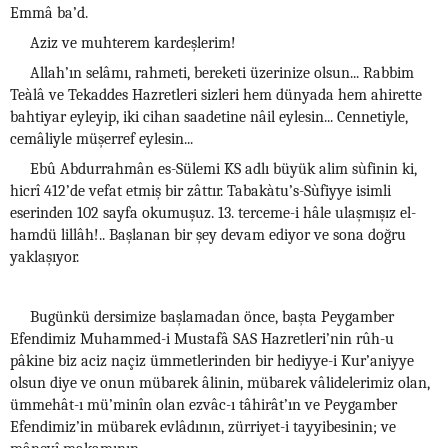
Emmâ ba’d.
Aziz ve muhterem kardeşlerim!
Allah’ın selâmı, rahmeti, bereketi üzerinize olsun... Rabbim
Teàlâ ve Tekaddes Hazretleri sizleri hem dünyada hem ahirette
bahtiyar eyleyip, iki cihan saadetine nâil eylesin... Cennetiyle,
cemâliyle müşerref eylesin...
Ebû Abdurrahmân es-Sülemi KS adlı büyük alim sùfinin ki,
hicrî 412’de vefat etmiş bir zâttır. Tabakàtu’s-Sùfiyye isimli
eserinden 102 sayfa okumuşuz. 13. terceme-i hâle ulaşmışız el-
hamdü lillâh!.. Başlanan bir şey devam ediyor ve sona doğru
yaklaşıyor.
Bugünkü dersimize başlamadan önce, başta Peygamber
Efendimiz Muhammed-i Mustafâ SAS Hazretleri’nin rûh-u
pâkine biz aciz naçiz ümmetlerinden bir hediyye-i Kur’aniyye
olsun diye ve onun mübarek âlinin, mübarek vâlidelerimiz olan,
ümmehât-ı mü’minîn olan ezvâc-ı tâhirât’ın ve Peygamber
Efendimiz’in mübarek evlâdının, zürriyet-i tayyibesinin; ve