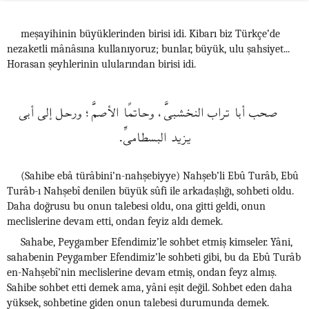
meşayihinin büyüklerinden birisi idi. Kibarı biz Türkçe’de
nezaketli mânâsına kullanıyoruz; bunlar, büyük, ulu şahsiyet...
Horasan şeyhlerinin ulularından birisi idi.
صحب أبا تراب النخشبىَّ، وحاتمًا الأصمَّ؛ ورحل إلى أبى
يزيد البسطامىِّ.
(Sahibe ebâ türâbini’n-nahşebiyye) Nahşeb’li Ebû Turâb, Ebû
Turâb-ı Nahşebî denilen büyük sûfi ile arkadaşlığı, sohbeti oldu.
Daha doğrusu bu onun talebesi oldu, ona gitti geldi, onun
meclislerine devam etti, ondan feyiz aldı demek.
Sahabe, Peygamber Efendimiz’le sohbet etmiş kimseler. Yâni,
sahabenin Peygamber Efendimiz’le sohbeti gibi, bu da Ebû Turâb
en-Nahşebî’nin meclislerine devam etmiş, ondan feyz almış.
Sahibe sohbet etti demek ama, yâni eşit değil. Sohbet eden daha
yüksek, sohbetine giden onun talebesi durumunda demek.