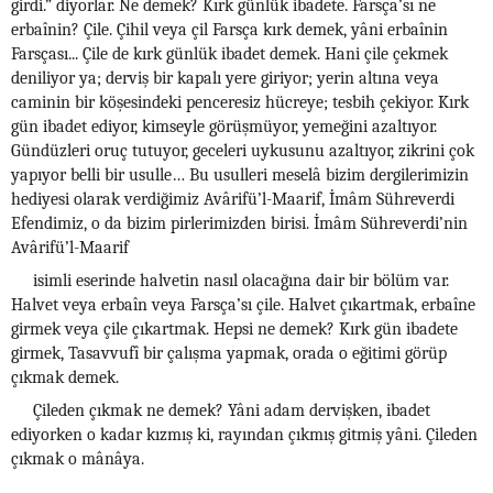
girdi.” diyorlar. Ne demek? Kırk günlük ibadete. Farsça’sı ne
erbaînin? Çile. Çihil veya çil Farsça kırk demek, yâni erbaînin
Farsçası... Çile de kırk günlük ibadet demek. Hani çile çekmek
deniliyor ya; derviş bir kapalı yere giriyor; yerin altına veya
caminin bir köşesindeki penceresiz hücreye; tesbih çekiyor. Kırk
gün ibadet ediyor, kimseyle görüşmüyor, yemeğini azaltıyor.
Gündüzleri oruç tutuyor, geceleri uykusunu azaltıyor, zikrini çok
yapıyor belli bir usulle… Bu usulleri meselâ bizim dergilerimizin
hediyesi olarak verdiğimiz Avârifü’l-Maarif, İmâm Sühreverdi
Efendimiz, o da bizim pirlerimizden birisi. İmâm Sühreverdi’nin
Avârifü’l-Maarif
isimli eserinde halvetin nasıl olacağına dair bir bölüm var.
Halvet veya erbaîn veya Farsça’sı çile. Halvet çıkartmak, erbaîne
girmek veya çile çıkartmak. Hepsi ne demek? Kırk gün ibadete
girmek, Tasavvufî bir çalışma yapmak, orada o eğitimi görüp
çıkmak demek.
Çileden çıkmak ne demek? Yâni adam dervişken, ibadet
ediyorken o kadar kızmış ki, rayından çıkmış gitmiş yâni. Çileden
çıkmak o mânâya.