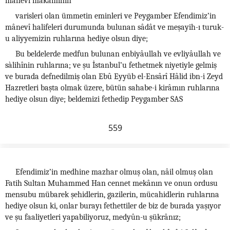
mânevî makamının
varisleri olan ümmetin eminleri ve Peygamber Efendimiz’in
mânevî halifeleri durumunda bulunan sâdât ve meşayih-ı turuk-
u aliyyemizin ruhlarına hediye olsun diye;
Bu beldelerde medfun bulunan enbiyâullah ve evliyâullah ve
sàlihînin ruhlarına; ve şu İstanbul’u fethetmek niyetiyle gelmiş
ve burada defnedilmiş olan Ebû Eyyüb el-Ensârî Hâlid ibn-i Zeyd
Hazretleri başta olmak üzere, bütün sahabe-i kirâmın ruhlarına
hediye olsun diye; beldemizi fethedip Peygamber SAS
559
Efendimiz’in medhine mazhar olmuş olan, nâil olmuş olan
Fatih Sultan Muhammed Han cennet mekânın ve onun ordusu
mensubu mübarek şehidlerin, gazilerin, mücahidlerin ruhlarına
hediye olsun ki, onlar burayı fethettiler de biz de burada yaşıyor
ve şu faaliyetleri yapabiliyoruz, medyûn-u şükrânız;