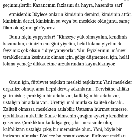
geçinmişlerdir. Kazancının fazlasını da hayra, hasenâta sarf
etmişlerdir. Böylece onların kimisinin demirci, kimisinin attâr,
kimisinin derici, kimisinin şu veya bu meslekte olduğunu, saraç
filan olduğunu görüyoruz.
Bunu niçin yapıyorlar? “Kimseye yük olmayalım, kendimiz
kazanalım, elimizin emeğini yiyelim, helâl lokma yiyelim de
feyzimiz çok olsun!” diye yapıyorlar. Yâni feyizlerinin, mânevî
terakkîlerinin kesintisiz olması için, gölge düşmemesi için, helâl
lokma yemeğe dikkat etme arzularından kaynaklanıyor.
Onun için, fütüvvet teşkilatı mesleki teşkilattır. Yâni meslekler
organize olmuş, ama hepsi derviş adamların... Dervişâne ahlâkı
getirmişler; çıraklığın bir adabı var, kalfalığın bir adabı var,
ustalığın bir adabı var... Ürettiği mal mutlaka kaliteli olacak...
Kaliteli olmazsa meslekten atılabilir. Ustasına hürmet etmezse,
çıraklıktan atılabilir. Kimse kimsenin çırağını ayartıp kendisine
çekemez. Çıraklıktan kalfalığa geçiş bir merasimle olur,
kalfalıktan ustalığa çıkış bir merasimle olur... Yâni, böyle bir
intizama almışlar. Böylece bu organizasyon, fütüvvet teşkilatı,