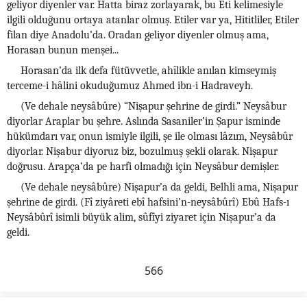
geliyor diyenler var. Hatta biraz zorlayarak, bu Eti kelimesiyle
ilgili olduğunu ortaya atanlar olmuş. Etiler var ya, Hititliler, Etiler
filan diye Anadolu’da. Oradan geliyor diyenler olmuş ama,
Horasan bunun menşei...
Horasan’da ilk defa fütüvvetle, ahîlikle anılan kimseymiş
terceme-i hâlini okuduğumuz Ahmed ibn-i Hadraveyh.
(Ve dehale neysâbûre) “Nişapur şehrine de girdi.” Neysâbur
diyorlar Araplar bu şehre. Aslında Sasaniler’in Şapur isminde
hükümdarı var, onun ismiyle ilgili, şe ile olması lâzım, Neysâbûr
diyorlar. Nişabur diyoruz biz, bozulmuş şekli olarak. Nişapur
doğrusu. Arapça’da pe harfi olmadığı için Neysâbur demişler.
(Ve dehale neysâbûre) Nişapur’a da geldi, Belhli ama, Nişapur
şehrine de girdi. (Fî ziyâreti ebî hafsini’n-neysâbûrî) Ebû Hafs-ı
Neysâbûrî isimli büyük alim, sûfîyi ziyaret için Nişapur’a da
geldi.
566