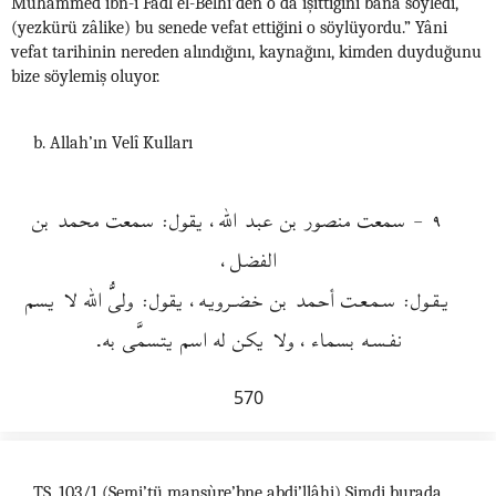
Muhammed ibn-i Fadl el-Belhî’den o da işittiğini bana söyledi,
(yezkürü zâlike) bu senede vefat ettiğini o söylüyordu.” Yâni
vefat tarihinin nereden alındığını, kaynağını, kimden duyduğunu
bize söylemiş oluyor.
b. Allah’ın Velî Kulları
٩ - سمعت منصور بن عبد الله، يقول: سمعت محمد بن
الفضل،
يـقـول: سـمـعـت أحمد بن خضـرويـه، يقول: ولىُّ الله لا يسم
نفـسـه بسماء، ولا يكن له اسم يتسمَّى به.
570
TS. 103/1 (Semi’tü mansùre’bne abdi’llâhi) Şimdi burada