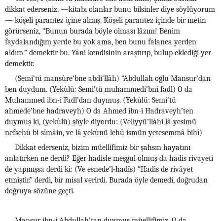
dikkat ederseniz, —kitabı olanlar bunu bilsinler diye söylüyorum
— köşeli parantez içine almış. Köşeli parantez içinde bir metin
görürseniz, “Bunun burada böyle olması lâzım! Benim
faydalandığım yerde bu yok ama, ben bunu falanca yerden
aldım.” demektir bu. Yâni kendisinin araştırıp, bulup eklediği yer
demektir.
(Semi’tü mansùre’bne abdi’llâh) “Abdullah oğlu Mansur’dan
ben duydum. (Yekùlü: Semi’tü muhammedi’bni fadl) O da
Muhammed ibn-i Fadl’dan duymuş. (Yekùlü: Semi’tü
ahmede’bne hadraveyh) O da Ahmed ibn-i Hadraveyh’ten
duymuş ki, (yekùlü) şöyle diyordu: (Veliyyü’llàhi lâ yesimü
nefsehû bi-sîmâin, ve lâ yekùnü lehû ismün yetesemmâ bihî)
Dikkat ederseniz, bizim müellifimiz bir şahsın hayatını
anlatırken ne derdi? Eğer hadisle meşgul olmuş da hadis rivayeti
de yapmışsa derdi ki: (Ve esnede’l-hadîs) “Hadis de rivâyet
etmiştir.” derdi, bir misal verirdi. Burada öyle demedi, doğrudan
doğruya sözüne geçti.
Mansur ibn-i Abdullah’tan duymuş müellifimiz. O da