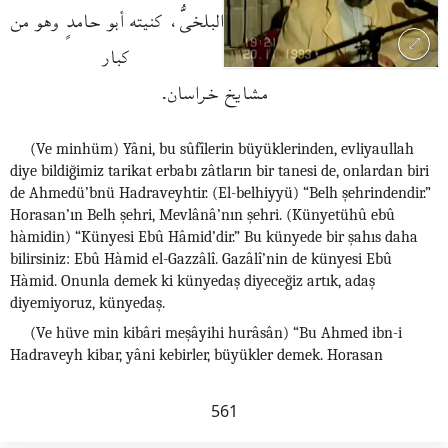
البلخىُّ، كنيته أبو حامدٍ وهو من
كبار
مشايخ خراسان.
(Ve minhüm) Yâni, bu sûfîlerin büyüklerinden, evliyaullah
diye bildiğimiz tarikat erbabı zâtların bir tanesi de, onlardan biri
de Ahmedü’bnü Hadraveyhtir. (El-belhiyyü) “Belh şehrindendir.”
Horasan’ın Belh şehri, Mevlânâ’nın şehri. (Künyetühû ebû
hàmidin) “Künyesi Ebû Hâmid’dir.” Bu künyede bir şahıs daha
bilirsiniz: Ebû Hàmid el-Gazzâlî. Gazâlî’nin de künyesi Ebû
Hàmid. Onunla demek ki künyedaş diyeceğiz artık, adaş
diyemiyoruz, künyedaş.
(Ve hüve min kibâri meşâyihi hurâsân) “Bu Ahmed ibn-i
Hadraveyh kibar, yâni kebirler, büyükler demek. Horasan
561