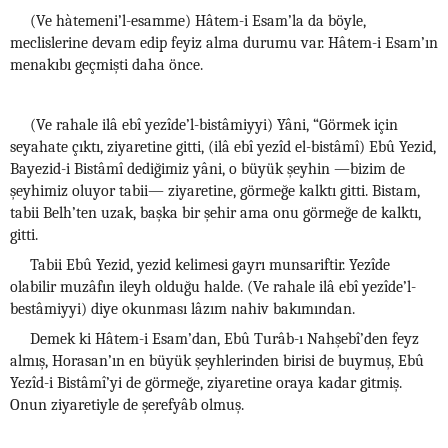
(Ve hàtemeni’l-esamme) Hâtem-i Esam’la da böyle,
meclislerine devam edip feyiz alma durumu var. Hâtem-i Esam’ın
menakıbı geçmişti daha önce.
(Ve rahale ilâ ebî yezîde’l-bistâmiyyi) Yâni, “Görmek için
seyahate çıktı, ziyaretine gitti, (ilâ ebî yezîd el-bistâmî) Ebû Yezid,
Bayezid-i Bistâmî dediğimiz yâni, o büyük şeyhin —bizim de
şeyhimiz oluyor tabii— ziyaretine, görmeğe kalktı gitti. Bistam,
tabii Belh’ten uzak, başka bir şehir ama onu görmeğe de kalktı,
gitti.
Tabii Ebû Yezid, yezid kelimesi gayrı munsariftir. Yezîde
olabilir muzâfın ileyh olduğu halde. (Ve rahale ilâ ebî yezîde’l-
bestâmiyyi) diye okunması lâzım nahiv bakımından.
Demek ki Hâtem-i Esam’dan, Ebû Turâb-ı Nahşebî’den feyz
almış, Horasan’ın en büyük şeyhlerinden birisi de buymuş, Ebû
Yezîd-i Bistâmî’yi de görmeğe, ziyaretine oraya kadar gitmiş.
Onun ziyaretiyle de şerefyâb olmuş.