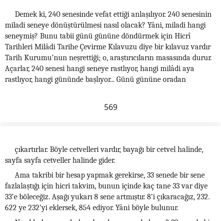
Demek ki, 240 senesinde vefat ettiği anlaşılıyor. 240 senesinin
miladi seneye dönüştürülmesi nasıl olacak? Yâni, miladi hangi
seneymiş? Bunu tabii günü gününe döndürmek için Hicrî
Tarihleri Milâdi Tarihe Çevirme Kılavuzu diye bir kılavuz vardır
Tarih Kurumu’nun neşrettiği; o, araştırıcıların masasında durur.
Açarlar, 240 senesi hangi seneye rastlıyor, hangi milâdi aya
rastlıyor, hangi gününde başlıyor... Günü gününe oradan
569
çıkartırlar. Böyle cetvelleri vardır, bayağı bir cetvel halinde,
sayfa sayfa cetveller halinde gider.
Ama takribi bir hesap yapmak gerekirse, 33 senede bir sene
fazlalaştığı için hicri takvim, bunun içinde kaç tane 33 var diye
33’e böleceğiz. Aşağı yukarı 8 sene artmıştır. 8’i çıkaracağız, 232.
622 ye 232’yi eklersek, 854 ediyor. Yâni böyle bulunur.