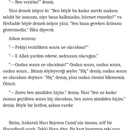
“—Ben vezirim!” demiş.
Yâni demek istiyor ki: “Ben böyle bu kadar mevki makam
sahibi bir insanım, niye bana kalkmadın, hürmet etmedin?” vs.
Herhalde böyle demek istiyor yâni. “Sen bana gereken ihtiramı
göstermedin.” filân diyecek.
Adam sormuş:
“—Pekiyi vezirlikten sonra ne olacaksın?”
“—E Allah yardım ederse, sadrazam olacağım.”
“—Ondan sonra ne olacaksın?” Ondan sonra, ondan sonra,
ondan sonra... Bitmiş söyleyeceği şeyler. “Hiç” demiş, ondan sonra
ne olacaksın deyince. “Hiç” demiş, yâni ondan ötesini bilememiş.
Öbürü:
“—Zaten ben şimdiden hiçim.” demiş. Yâni “Sen ne kadar
zaman geçtikten sonra hiç olacaksın, ben zaten şimdiden hiçim.”
demiş. Böyle bir latifesi, şakası vardır.
Bizim, Ankaralı Hacı Bayram Camii’nin imamı, arif bir
Hocaefendi vardı, Zekâi Hoca diye. Bir kart bastırmış eski yazı,