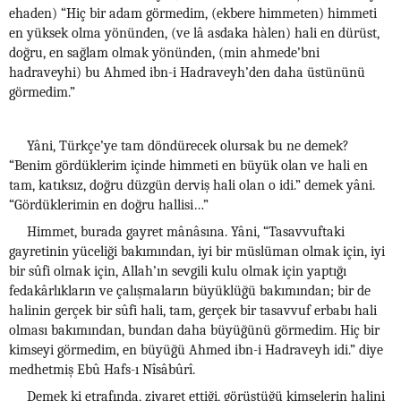
ehaden) “Hiç bir adam görmedim, (ekbere himmeten) himmeti
en yüksek olma yönünden, (ve lâ asdaka hàlen) hali en dürüst,
doğru, en sağlam olmak yönünden, (min ahmede’bni
hadraveyhi) bu Ahmed ibn-i Hadraveyh’den daha üstününü
görmedim.”
Yâni, Türkçe’ye tam döndürecek olursak bu ne demek?
“Benim gördüklerim içinde himmeti en büyük olan ve hali en
tam, katıksız, doğru düzgün derviş hali olan o idi.” demek yâni.
“Gördüklerimin en doğru hallisi…”
Himmet, burada gayret mânâsına. Yâni, “Tasavvuftaki
gayretinin yüceliği bakımından, iyi bir müslüman olmak için, iyi
bir sûfi olmak için, Allah’ın sevgili kulu olmak için yaptığı
fedakârlıkların ve çalışmaların büyüklüğü bakımından; bir de
halinin gerçek bir sûfi hali, tam, gerçek bir tasavvuf erbabı hali
olması bakımından, bundan daha büyüğünü görmedim. Hiç bir
kimseyi görmedim, en büyüğü Ahmed ibn-i Hadraveyh idi.” diye
medhetmiş Ebû Hafs-ı Nîsâbûrî.
Demek ki etrafında, ziyaret ettiği, görüştüğü kimselerin halini