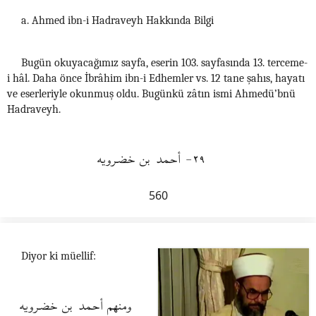
a. Ahmed ibn-i Hadraveyh Hakkında Bilgi
Bugün okuyacağımız sayfa, eserin 103. sayfasında 13. terceme-
i hâl. Daha önce İbrâhim ibn-i Edhemler vs. 12 tane şahıs, hayatı
ve eserleriyle okunmuş oldu. Bugünkü zâtın ismi Ahmedü’bnü
Hadraveyh.
٢٩- أحمد بن خضرويه
560
Diyor ki müellif:
ومنهم أحمد بن خضرويه