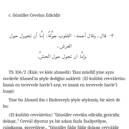
c. Gönüller Cevelan Edicidir
٣- قال، وقال أحمد: القلوب جوَّلةٌ: إمَّا أن تجوول حول
العرش،
وإمَّا ان تجول حول الحشِّ.
TS. 104/2 (Kàle, ve kàle ahmedü) Yâni müellif yine aynı
ravilerle Ahmed’in şöyle dediğini nakletti: (El-kulûbü cevvâletün:
İmmâ en tecevvele havle’l-arşi, ve immâ en tecevvele havle’l-
huşşi)
Yine bu Ahmed ibn-i Hadraveyh şöyle söylemiş, bir sözü de
bu:
(El-kulûbü cevvâletün) “Gönüller cevelân edicidir, gezicidir,
dolaşır...” Cevvâl diyoruz ya bir adam fazla faaliyetliyse,
çalışkansa, gayretliyse... “Gönüller fıldır fıldır dolaşır, cevvâldir