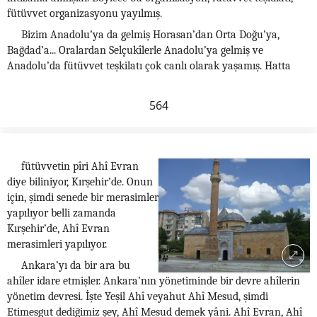
fütüvvet organizasyonu yayılmış.
Bizim Anadolu’ya da gelmiş Horasan’dan Orta Doğu’ya,
Bağdad’a... Oralardan Selçukîlerle Anadolu’ya gelmiş ve
Anadolu’da fütüvvet teşkilatı çok canlı olarak yaşamış. Hatta
564
fütüvvetin pîri Ahî Evran
diye biliniyor, Kırşehir’de. Onun
için, şimdi senede bir merasimler
yapılıyor belli zamanda
Kırşehir’de, Ahî Evran
merasimleri yapılıyor.
Ankara’yı da bir ara bu
ahîler idare etmişler. Ankara’nın yönetiminde bir devre ahîlerin
yönetim devresi. İşte Yeşil Ahî veyahut Ahî Mesud, şimdi
Etimesgut dediğimiz şey, Ahî Mesud demek yâni. Ahî Evran, Ahî