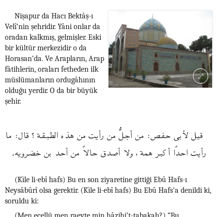
Nişapur da Hacı Bektâş-ı
Velî’nin şehridir. Yâni onlar da
oradan kalkmış, gelmişler. Eski
bir kültür merkezidir o da
Horasan’da. Ve Arapların, Arap
fâtihlerin, oraları fetheden ilk
müslümanların ordugâhının
olduğu yerdir. O da bir büyük
şehir.
قيل لأبى حفـص: من أجلُّ من رأيت من هذه الطبـقـة؟ قال: ما
رأيت احدًا أكبر همة، ولا أصدق حالاً من أحد بن خضرويه.
(Kìle li-ebî hafs) Bu en son ziyaretine gittiği Ebû Hafs-ı
Neysâbûrî olsa gerektir. (Kìle li-ebî hafs) Bu Ebû Hafs’a denildi ki,
soruldu ki:
(Men ecellü men raeyte min hâzihi’t-tabakah?) “Bu