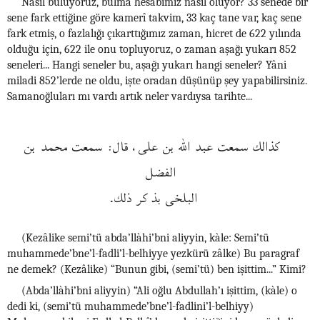
Nasıl buluyoruz, bulma hesabımız nasıl oluyor? 33 senede bir
sene fark ettiğine göre kamerî takvim, 33 kaç tane var, kaç sene
fark etmiş, o fazlalığı çıkarttığımız zaman, hicret de 622 yılında
olduğu için, 622 ile onu topluyoruz, o zaman aşağı yukarı 852
seneleri... Hangi seneler bu, aşağı yukarı hangi seneler? Yâni
miladi 852’lerde ne oldu, işte oradan düşünüp şey yapabilirsiniz.
Samanoğluları mı vardı artık neler vardıysa tarihte...
كذالك سمعت عبد الله بن على، قال: سمعت محمد بن
الفضل
البلخى بذكر ذلك.
(Kezâlike semi’tü abda’llàhi’bni aliyyin, kàle: Semi’tü
muhammede’bne’l-fadli’l-belhiyye yezkürü zâlke) Bu paragraf
ne demek? (Kezâlike) “Bunun gibi, (semi’tü) ben işittim...” Kimi?
(Abda’llàhi’bni aliyyin) “Ali oğlu Abdullah’ı işittim, (kàle) o
dedi ki, (semi’tü muhammede’bne’l-fadlini’l-belhiyy)