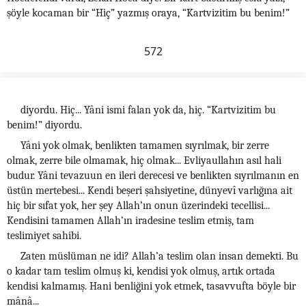
şöyle kocaman bir “Hiç” yazmış oraya, “Kartvizitim bu benim!”
572
diyordu. Hiç... Yâni ismi falan yok da, hiç. “Kartvizitim bu
benim!” diyordu.
Yâni yok olmak, benlikten tamamen sıyrılmak, bir zerre
olmak, zerre bile olmamak, hiç olmak... Evliyaullahın asıl hali
budur. Yâni tevazuun en ileri derecesi ve benlikten sıyrılmanın en
üstün mertebesi... Kendi beşeri şahsiyetine, dünyevî varlığına ait
hiç bir sıfat yok, her şey Allah’ın onun üzerindeki tecellisi...
Kendisini tamamen Allah’ın iradesine teslim etmiş, tam
teslimiyet sahibi.
Zaten müslüman ne idi? Allah’a teslim olan insan demekti. Bu
o kadar tam teslim olmuş ki, kendisi yok olmuş, artık ortada
kendisi kalmamış. Hani benliğini yok etmek, tasavvufta böyle bir
mânâ...