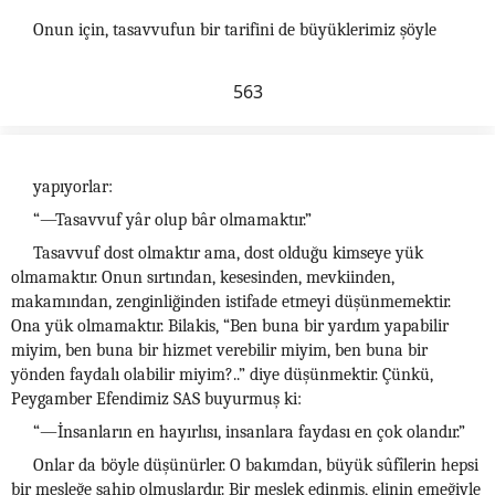
Onun için, tasavvufun bir tarifini de büyüklerimiz şöyle
563
yapıyorlar:
“—Tasavvuf yâr olup bâr olmamaktır.”
Tasavvuf dost olmaktır ama, dost olduğu kimseye yük
olmamaktır. Onun sırtından, kesesinden, mevkiinden,
makamından, zenginliğinden istifade etmeyi düşünmemektir.
Ona yük olmamaktır. Bilakis, “Ben buna bir yardım yapabilir
miyim, ben buna bir hizmet verebilir miyim, ben buna bir
yönden faydalı olabilir miyim?..” diye düşünmektir. Çünkü,
Peygamber Efendimiz SAS buyurmuş ki:
“—İnsanların en hayırlısı, insanlara faydası en çok olandır.”
Onlar da böyle düşünürler. O bakımdan, büyük sûfîlerin hepsi
bir mesleğe sahip olmuşlardır. Bir meslek edinmiş, elinin emeğiyle