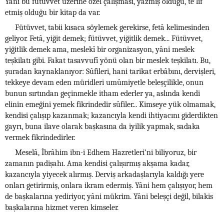
Yâni bu fütüvvet üzerine özel çalışması, yazmış olduğu, te’lif
etmiş olduğu bir kitap da var.
Fütüvvet, tabii kısaca söylemek gerekirse, fetâ kelimesinden
geliyor. Fetâ, yiğit demek; fütüvvet, yiğitlik demek... Fütüvvet,
yiğitlik demek ama, meslekî bir organizasyon, yâni meslek
teşkilatı gibi. Fakat tasavvufî yönü olan bir meslek teşkilatı. Bu,
şuradan kaynaklanıyor: Sûfileri, hani tarikat erbâbını, dervişleri,
tekkeye devam eden müridleri umûmiyetle beleşçilikle, onun
bunun sırtından geçinmekle itham ederler ya, aslında kendi
elinin emeğini yemek fikrindedir sûfiler... Kimseye yük olmamak,
kendisi çalışıp kazanmak; kazancıyla kendi ihtiyacını giderdikten
gayrı, buna ilave olarak başkasına da iyilik yapmak, sadaka
vermek fikrindedirler.
Meselâ, İbrâhim ibn-i Edhem Hazretleri’ni biliyoruz, bir
zamanın padişahı. Ama kendisi çalışırmış akşama kadar,
kazancıyla yiyecek alırmış. Derviş arkadaşlarıyla kaldığı yere
onları getirirmiş, onlara ikram edermiş. Yâni hem çalışıyor, hem
de başkalarına yediriyor, yâni mükrim. Yâni beleşçi değil, bilakis
başkalarına hizmet veren kimseler.