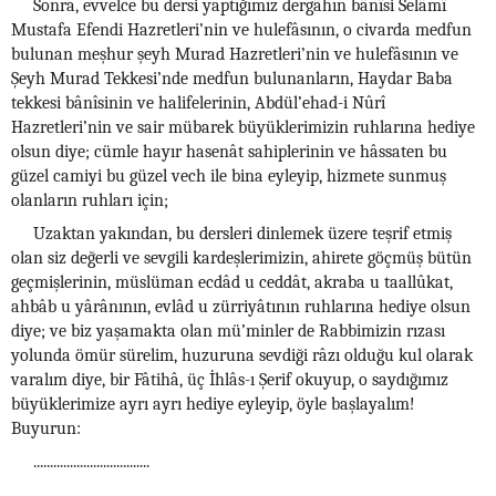
Sonra, evvelce bu dersi yaptığımız dergâhın bânîsi Selâmî
Mustafa Efendi Hazretleri’nin ve hulefâsının, o civarda medfun
bulunan meşhur şeyh Murad Hazretleri’nin ve hulefâsının ve
Şeyh Murad Tekkesi’nde medfun bulunanların, Haydar Baba
tekkesi bânîsinin ve halifelerinin, Abdül’ehad-i Nûrî
Hazretleri’nin ve sair mübarek büyüklerimizin ruhlarına hediye
olsun diye; cümle hayır hasenât sahiplerinin ve hâssaten bu
güzel camiyi bu güzel vech ile bina eyleyip, hizmete sunmuş
olanların ruhları için;
Uzaktan yakından, bu dersleri dinlemek üzere teşrif etmiş
olan siz değerli ve sevgili kardeşlerimizin, ahirete göçmüş bütün
geçmişlerinin, müslüman ecdâd u ceddât, akraba u taallûkat,
ahbâb u yârânının, evlâd u zürriyâtının ruhlarına hediye olsun
diye; ve biz yaşamakta olan mü’minler de Rabbimizin rızası
yolunda ömür sürelim, huzuruna sevdiği râzı olduğu kul olarak
varalım diye, bir Fâtihâ, üç İhlâs-ı Şerif okuyup, o saydığımız
büyüklerimize ayrı ayrı hediye eyleyip, öyle başlayalım!
Buyurun:
...................................