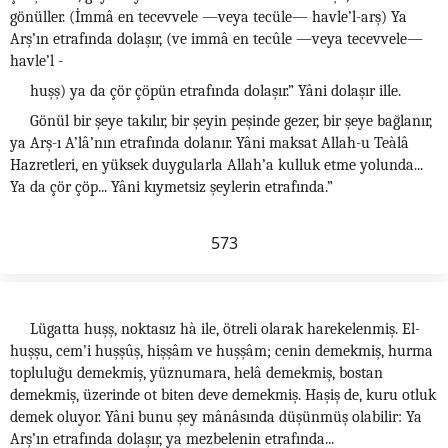
gönüller. (İmmâ en tecevvele —veya tecüle— havle’l-arş) Ya
Arş’ın etrafında dolaşır, (ve immâ en tecûle —veya tecevvele—
havle’l -
huşş) ya da çör çöpün etrafında dolaşır.” Yâni dolaşır ille.
Gönül bir şeye takılır, bir şeyin peşinde gezer, bir şeye bağlanır,
ya Arş-ı A’lâ’nın etrafında dolanır. Yâni maksat Allah-u Teàlâ
Hazretleri, en yüksek duygularla Allah’a kulluk etme yolunda...
Ya da çör çöp... Yâni kıymetsiz şeylerin etrafında.”
573
Lügatta huşş, noktasız hà ile, ötreli olarak harekelenmiş. El-
huşşu, cem’i huşşûş, hişşâm ve huşşâm; cenin demekmiş, hurma
topluluğu demekmiş, yüznumara, helâ demekmiş, bostan
demekmiş, üzerinde ot biten deve demekmiş. Haşiş de, kuru otluk
demek oluyor. Yâni bunu şey mânâsında düşünmüş olabilir: Ya
Arş’ın etrafında dolaşır, ya mezbelenin etrafında...