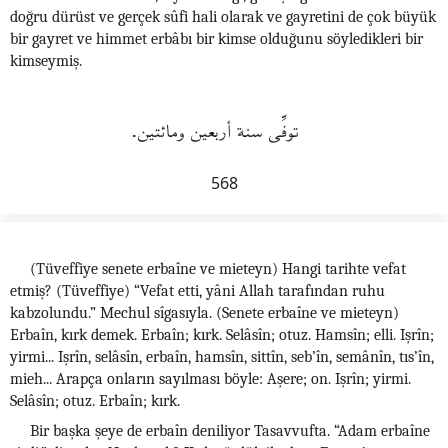
doğru dürüst ve gerçek sûfi hali olarak ve gayretini de çok büyük
bir gayret ve himmet erbâbı bir kimse olduğunu söyledikleri bir
kimseymiş.
توفِّى سنة أربعين ومائتين.
568
(Tüveffiye senete erbaîne ve mieteyn) Hangi tarihte vefat
etmiş? (Tüveffiye) “Vefat etti, yâni Allah tarafından ruhu
kabzolundu.” Mechul sîgasıyla. (Senete erbaîne ve mieteyn)
Erbaîn, kırk demek. Erbaîn; kırk. Selâsîn; otuz. Hamsîn; elli. Işrîn;
yirmi... Işrîn, selâsîn, erbaîn, hamsîn, sittîn, seb’în, semânîn, tıs’în,
mieh... Arapça onların sayılması böyle: Aşere; on. Işrîn; yirmi.
Selâsîn; otuz. Erbaîn; kırk.
Bir başka şeye de erbaîn deniliyor Tasavvufta. “Adam erbaîne