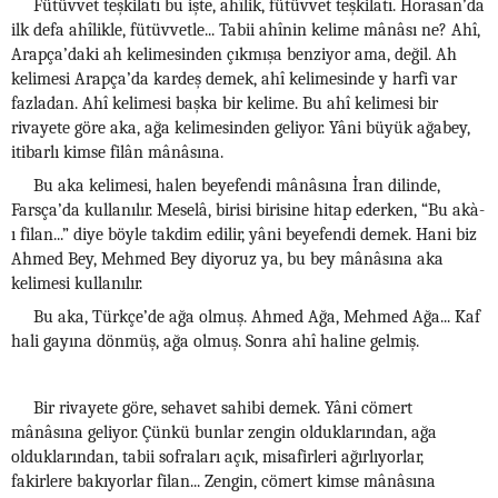
Fütüvvet teşkilatı bu işte, ahîlik, fütüvvet teşkilatı. Horasan’da
ilk defa ahîlikle, fütüvvetle... Tabii ahînin kelime mânâsı ne? Ahî,
Arapça’daki ah kelimesinden çıkmışa benziyor ama, değil. Ah
kelimesi Arapça’da kardeş demek, ahî kelimesinde y harfi var
fazladan. Ahî kelimesi başka bir kelime. Bu ahî kelimesi bir
rivayete göre aka, ağa kelimesinden geliyor. Yâni büyük ağabey,
itibarlı kimse filân mânâsına.
Bu aka kelimesi, halen beyefendi mânâsına İran dilinde,
Farsça’da kullanılır. Meselâ, birisi birisine hitap ederken, “Bu akà-
ı filan...” diye böyle takdim edilir, yâni beyefendi demek. Hani biz
Ahmed Bey, Mehmed Bey diyoruz ya, bu bey mânâsına aka
kelimesi kullanılır.
Bu aka, Türkçe’de ağa olmuş. Ahmed Ağa, Mehmed Ağa... Kaf
hali gayına dönmüş, ağa olmuş. Sonra ahî haline gelmiş.
Bir rivayete göre, sehavet sahibi demek. Yâni cömert
mânâsına geliyor. Çünkü bunlar zengin olduklarından, ağa
olduklarından, tabii sofraları açık, misafirleri ağırlıyorlar,
fakirlere bakıyorlar filan... Zengin, cömert kimse mânâsına