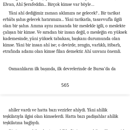
Elvan, Ahî Şerafeddin... Birçok kimse var böyle…
Yâni ahî dediğimiz zaman aklımıza ne gelecek?.. Bir tarikat
erbâbı şahıs gelecek hatırımıza... Yâni tarikatla, tasavvufla ilgili
olan bir şahıs. Amma aynı zamanda bir meslekle igili, o meslekte
çalışan bir kimse. Ve sıradan bir insan değil, o mesleğin en yüksek
kademesinde, yâni yüksek tabakası, başkanı durumunda olan
kimse. Yâni bir insan ahî ise; o devirde, zengin, varlıklı, itibarlı,
etrafında adamı olan kimse filan demektir. Ahî unvanı önemli.
Osmanlıların ilk başında, ilk devrelerinde de Bursa’da da
565
ahîler vardı ve hatta bazı vezirler ahîydi. Yâni ahîlik
teşkilatıyla ilgisi olan kimselerdi. Hatta bazı padişahlar ahîlik
teşkilatına bağlıydı.