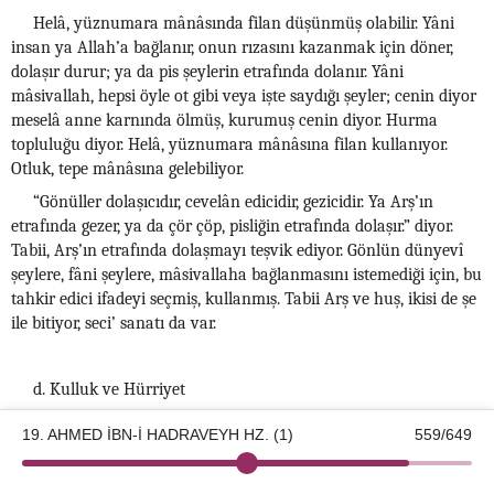
Helâ, yüznumara mânâsında filan düşünmüş olabilir. Yâni
insan ya Allah’a bağlanır, onun rızasını kazanmak için döner,
dolaşır durur; ya da pis şeylerin etrafında dolanır. Yâni
mâsivallah, hepsi öyle ot gibi veya işte saydığı şeyler; cenin diyor
meselâ anne karnında ölmüş, kurumuş cenin diyor. Hurma
topluluğu diyor. Helâ, yüznumara mânâsına filan kullanıyor.
Otluk, tepe mânâsına gelebiliyor.
“Gönüller dolaşıcıdır, cevelân edicidir, gezicidir. Ya Arş’ın
etrafında gezer, ya da çör çöp, pisliğin etrafında dolaşır.” diyor.
Tabii, Arş’ın etrafında dolaşmayı teşvik ediyor. Gönlün dünyevî
şeylere, fâni şeylere, mâsivallaha bağlanmasını istemediği için, bu
tahkir edici ifadeyi seçmiş, kullanmış. Tabii Arş ve huş, ikisi de şe
ile bitiyor, seci’ sanatı da var.
d. Kulluk ve Hürriyet
19. AHMED İBN-İ HADRAVEYH HZ. (1)
559/649
٢ - قال، وقال أحمد: فى الحرِّية تمام العبودية، وفى تحقيق
©2026 Kotku Enstitüsü
v2.8.3