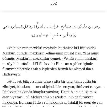
562
وهو من مذكورى مشايخ خراسان بالفتوَّة؛ ودخل نيسابور، فى
زيارة أبى حفصٍ النيسابورى.
(Ve hüve min mezkûrî meşâyihi hurâsâne bi’l-fütüvveh)
Mezkûrî burada, mezkûrîn kelimesinin muzâf hâli. Yâni nûnu
düşmüş. Mezkûrîn, mezkûrlar demek. (Ve hüve min mezkûrî
meşâyihi hurâsâne bi’l-fütüvveh) Horasan şeyhleri içinde,
fütüvvet cihetiyle anılan kişilerden biriydi bu Ahmed ibn-i
Hadraveyh.
Fütüvvet, biliyorsunuz tasavvufta bir tarz, tasavvufta bir
zihniyet, bir akım, tasavvuf içinde bir cereyan, fütüvvet cereyanı.
Fütüvvet hakkında kitaplar yazılmış. Hatta bu okuduğumuz
eserin yazarı Ebû Abdirrahman es-Sülemî’nin de fütüvvet
hakkında, Horasan fütüvveti hakkında müstakil bir eseri de var.