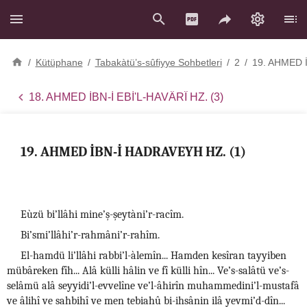
/
Kütüphane
/
Tabakàtü’s-sûfiyye Sohbetleri
/
2
/
19. AHMED 
18. AHMED İBN-İ EBİ'L-HAVÂRÎ HZ. (3)
19. AHMED İBN-İ HADRAVEYH HZ. (1)
Eùzü bi’llâhi mine’ş-şeytàni’r-racîm.
Bi’smi’llâhi’r-rahmâni’r-rahîm.
El-hamdü li’llâhi rabbi’l-àlemîn... Hamden kesîran tayyiben
mübâreken fîh... Alâ külli hâlin ve fî külli hîn... Ve’s-salâtü ve’s-
selâmü alâ seyyidi’l-evvelîne ve’l-âhirîn muhammedini’l-mustafâ
ve âlihî ve sahbihî ve men tebiahû bi-ihsânin ilâ yevmi’d-dîn...