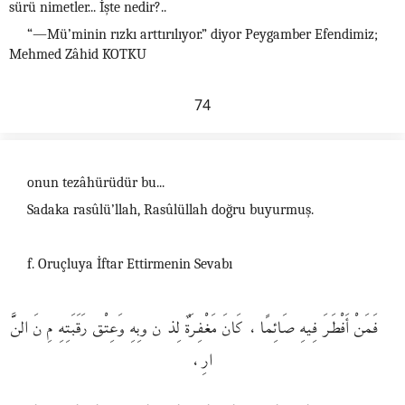
sürü nimetler... İşte nedir?..
“—Mü’minin rızkı arttırılıyor.” diyor Peygamber Efendimiz;
Mehmed Zâhid KOTKU
74
onun tezâhürüdür bu...
Sadaka rasûlü’llah, Rasûlüllah doğru buyurmuş.
f. Oruçluya İftar Ettirmenin Sevabı
فَمَنْ أَفْطَرَ فِيهِ صَائِمًا، كَانَ مَغْفِرَةٌ لِذ ن وبِهِ وَعِتْق رَقَبَتِهِ مِ نَ النَّ
ارِ،