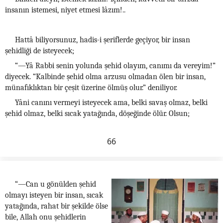
insanın istemesi, niyet etmesi lâzım!..
Hattâ biliyorsunuz, hadis-i şeriflerde geçiyor, bir insan
şehidliği de isteyecek;
“—Yâ Rabbi senin yolunda şehid olayım, canımı da vereyim!”
diyecek. “Kalbinde şehid olma arzusu olmadan ölen bir insan,
münafıklıktan bir çeşit üzerine ölmüş olur.” deniliyor.
Yâni canını vermeyi isteyecek ama, belki savaş olmaz, belki
şehid olmaz, belki sıcak yatağında, döşeğinde ölür. Olsun;
66
“—Can u gönülden şehid
olmayı isteyen bir insan, sıcak
yatağında, rahat bir şekilde ölse
bile, Allah onu şehidlerin