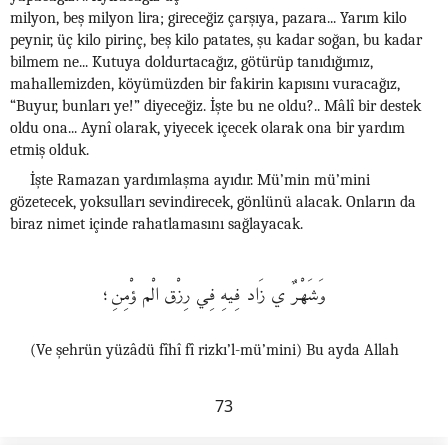
milyon, beş milyon lira; gireceğiz çarşıya, pazara... Yarım kilo
peynir, üç kilo pirinç, beş kilo patates, şu kadar soğan, bu kadar
bilmem ne... Kutuya doldurtacağız, götürüp tanıdığımız,
mahallemizden, köyümüzden bir fakirin kapısını vuracağız,
“Buyur, bunları ye!” diyeceğiz. İşte bu ne oldu?.. Mâlî bir destek
oldu ona... Aynî olarak, yiyecek içecek olarak ona bir yardım
etmiş olduk.
İşte Ramazan yardımlaşma ayıdır. Mü’min mü’mini
gözetecek, yoksulları sevindirecek, gönlünü alacak. Onların da
biraz nimet içinde rahatlamasını sağlayacak.
وَشَهْرٌ ي زَاد فِيهِ فِي رِزْق الْم ؤْمِنِ؛
(Ve şehrün yüzâdü fîhî fî rizkı’l-mü’mini) Bu ayda Allah
73