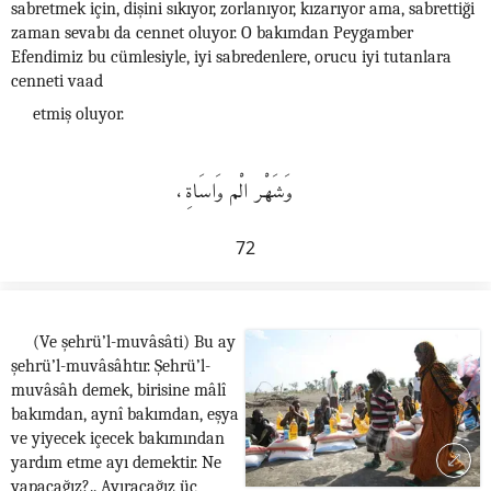
sabretmek için, dişini sıkıyor, zorlanıyor, kızarıyor ama, sabrettiği
zaman sevabı da cennet oluyor. O bakımdan Peygamber
Efendimiz bu cümlesiyle, iyi sabredenlere, orucu iyi tutanlara
cenneti vaad
etmiş oluyor.
وَشَهْر الْم وَاسَاةِ،
72
(Ve şehrü’l-muvâsâti) Bu ay
şehrü’l-muvâsâhtır. Şehrü’l-
muvâsâh demek, birisine mâlî
bakımdan, aynî bakımdan, eşya
ve yiyecek içecek bakımından
yardım etme ayı demektir. Ne
yapacağız?.. Ayıracağız üç