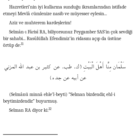
Hazretleri’nin iyi kullarına sunduğu ikramlarından istifade
etmeyi Mevlâ cümlenize nasib ve müyesser eylesin...
Aziz ve muhterem kardeşlerim!
Selmân-ı Fârisî RA, biliyorsunuz Peygamber SAS’in çok sevdiği
bir sahabi... Rasûlüllah Efendimiz’in ridasını açıp da üstüne
11
örtüp de:
سَلْمَان مِنَّا أَهْلَ الْبَيْتِ (ك. طب. عن كثير بن عبد الله المزني
عن أبيه عن جده)
(Selmânü minnâ ehle’l-beyti) “Selman bizdendir, ehl-i
beytimizdendir.” buyurmuş.
12
Selman RA diyor ki: