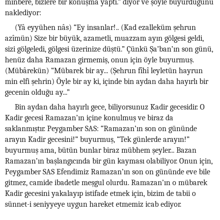
minbere, bizlere bir konuşma yaptı.” diyor ve şöyle buyurduğunu
naklediyor:
(Yâ eyyühen nâs) “Ey insanlar!.. (Kad ezalleküm şehrun
azîmün) Size bir büyük, azametli, muazzam ayın gölgesi geldi,
sizi gölgeledi, gölgesi üzerinize düştü.” Çünkü Şa’ban’ın son günü,
henüz daha Ramazan girmemiş, onun için öyle buyurmuş.
(Mübârekün) “Mübarek bir ay... (Şehrun fîhî leyletün hayrun
min elfi şehrin) Öyle bir ay ki, içinde bin aydan daha hayırlı bir
gecenin olduğu ay...”
Bin aydan daha hayırlı gece, biliyorsunuz Kadir gecesidir. O
Kadir gecesi Ramazan’ın içine konulmuş ve biraz da
saklanmıştır. Peygamber SAS: “Ramazan’ın son on gününde
arayın Kadir gecesini!” buyurmuş, “Tek günlerde arayın!”
buyurmuş ama, bütün bunlar biraz mübhem şeyler... Bazan
Ramazan’ın başlangıcında bir gün kayması olabiliyor. Onun için,
Peygamber SAS Efendimiz Ramazan’ın son on gününde eve bile
gitmez, camide ibadetle meşgul olurdu. Ramazan’ın o mübarek
Kadir gecesini yakalayıp istifade etmek için, bizim de tabii o
sünnet-i seniyyeye uygun hareket etmemiz icab ediyor.