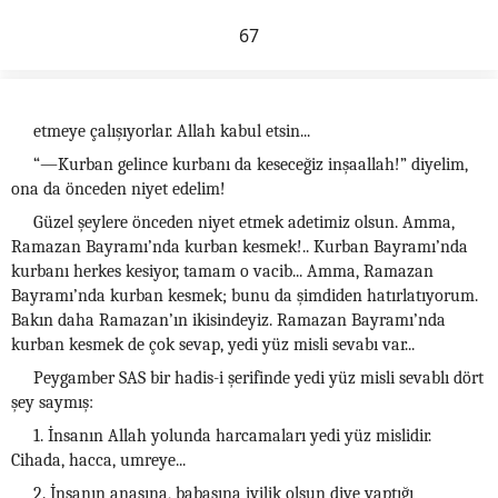
67
etmeye çalışıyorlar. Allah kabul etsin...
“—Kurban gelince kurbanı da keseceğiz inşaallah!” diyelim,
ona da önceden niyet edelim!
Güzel şeylere önceden niyet etmek adetimiz olsun. Amma,
Ramazan Bayramı’nda kurban kesmek!.. Kurban Bayramı’nda
kurbanı herkes kesiyor, tamam o vacib... Amma, Ramazan
Bayramı’nda kurban kesmek; bunu da şimdiden hatırlatıyorum.
Bakın daha Ramazan’ın ikisindeyiz. Ramazan Bayramı’nda
kurban kesmek de çok sevap, yedi yüz misli sevabı var...
Peygamber SAS bir hadis-i şerifinde yedi yüz misli sevablı dört
şey saymış:
1. İnsanın Allah yolunda harcamaları yedi yüz mislidir.
Cihada, hacca, umreye...
2. İnsanın anasına, babasına iyilik olsun diye yaptığı