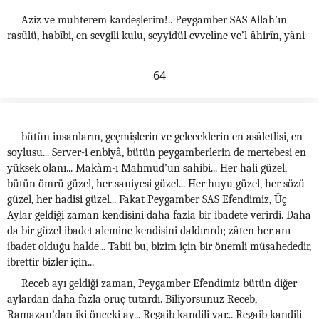
Aziz ve muhterem kardeşlerim!.. Peygamber SAS Allah’ın
rasûlü, habîbi, en sevgili kulu, seyyidül evvelîne ve’l-âhirîn, yâni
64
bütün insanların, geçmişlerin ve geleceklerin en asâletlisi, en
soylusu... Server-i enbiyâ, bütün peygamberlerin de mertebesi en
yüksek olanı... Makàm-ı Mahmud’un sahibi... Her hali güzel,
bütün ömrü güzel, her saniyesi güzel... Her huyu güzel, her sözü
güzel, her hadisi güzel... Fakat Peygamber SAS Efendimiz, Üç
Aylar geldiği zaman kendisini daha fazla bir ibadete verirdi. Daha
da bir güzel ibadet alemine kendisini daldırırdı; zâten her anı
ibadet olduğu halde... Tabii bu, bizim için bir önemli müşahededir,
ibrettir bizler için...
Receb ayı geldiği zaman, Peygamber Efendimiz bütün diğer
aylardan daha fazla oruç tutardı. Biliyorsunuz Receb,
Ramazan’dan iki önceki ay... Regaib kandili var... Regaib kandili