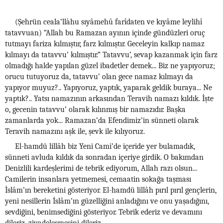
(Şehrün ceala’llàhu sıyâmehû farîdaten ve kıyâme leylihî
tatavvuan) “Allah bu Ramazan ayının içinde gündüzleri oruç
tutmayı fariza kılmıştır, farz kılmıştır. Geceleyin kalkıp namaz
kılmayı da tatavvu’ kılmıştır.” Tatavvu’, sevap kazanmak için farz
olmadığı halde yapılan güzel ibadetler demek... Biz ne yapıyoruz;
orucu tutuyoruz da, tatavvu’ olan gece namaz kılmayı da
yapıyor muyuz?.. Yapıyoruz, yaptık, yaparak geldik buraya... Ne
yaptık?.. Yatsı namazının arkasından Teravih namazı kıldık. İşte
o, gecenin tatavvu’ olarak kılınmış bir namazıdır. Başka
zamanlarda yok... Ramazan’da Efendimiz’in sünneti olarak
Teravih namazını aşk ile, şevk ile kılıyoruz.
El-hamdü lillâh biz Yeni Cami’de içeride yer bulamadık,
sünneti avluda kıldık da sonradan içeriye girdik. O bakımdan
Denizlili kardeşlerimi de tebrik ediyorum, Allah razı olsun...
Camilerin insanlara yetmemesi, cemaatin sokağa taşması
İslâm’ın bereketini gösteriyor. El-hamdü lillâh pırıl pırıl gençlerin,
yeni nesillerin İslâm’ın güzelliğini anladığını ve onu yaşadığını,
sevdiğini, benimsediğini gösteriyor. Tebrik ederiz ve devamını