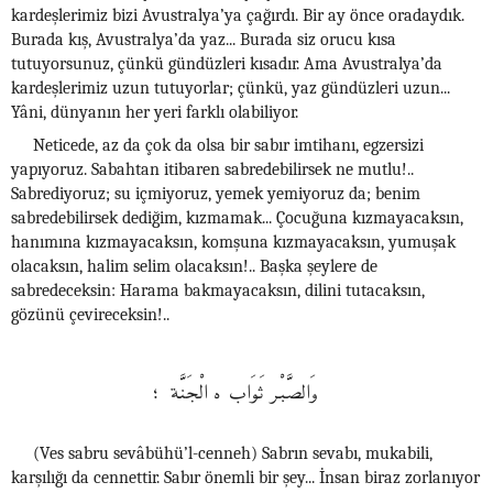
kardeşlerimiz bizi Avustralya’ya çağırdı. Bir ay önce oradaydık.
Burada kış, Avustralya’da yaz... Burada siz orucu kısa
tutuyorsunuz, çünkü gündüzleri kısadır. Ama Avustralya’da
kardeşlerimiz uzun tutuyorlar; çünkü, yaz gündüzleri uzun...
Yâni, dünyanın her yeri farklı olabiliyor.
Neticede, az da çok da olsa bir sabır imtihanı, egzersizi
yapıyoruz. Sabahtan itibaren sabredebilirsek ne mutlu!..
Sabrediyoruz; su içmiyoruz, yemek yemiyoruz da; benim
sabredebilirsek dediğim, kızmamak... Çocuğuna kızmayacaksın,
hanımına kızmayacaksın, komşuna kızmayacaksın, yumuşak
olacaksın, halim selim olacaksın!.. Başka şeylere de
sabredeceksin: Harama bakmayacaksın, dilini tutacaksın,
gözünü çevireceksin!..
وَالصَّبْر ثَوَاب ه الْجَنَّة ؛
(Ves sabru sevâbühü’l-cenneh) Sabrın sevabı, mukabili,
karşılığı da cennettir. Sabır önemli bir şey... İnsan biraz zorlanıyor