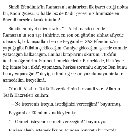
Şimdi Efendimiz’in Ramazan’ı anlatırken ilk işaret ettiği nokta
bu, Kadir gecesi... O halde biz de Kadir gecesini zihnimizde en
önemli mesele olarak tutalım!..
Şimdiden niyet ediyoruz ki: “—Allah nasib eder de
Ramazan’ın son aşr-i ahîrine, en son on gününe sıhhat afiyetle
ulaşırsak, bak inşaallah ben de Peygamber SAS Efendimiz’in
yaptığı gibi i’tikâfa çekileceğim. Camiye gideceğim, gecede camide
yatacağım kalkacağım. İlmihal kitaplarını okurum, i’tikâfın
âdâbını öğrenirim. Sünnet-i müekkededir. Bir beldede, bir köyde
hiç kimse bu i’tikâfı yapmazsa, herkes sorumlu oluyor. Ben bunu
bu ay yapacağım!” deyip, o Kadir gecesini yakalamaya bir kere
azmedelim, isteyelim!..
Çünkü, Allah-u Teàlâ Hazretleri’nin bir vaadi var... Allah-u
Teàlâ Hazretleri kullara:
“—Ne isterseniz isteyin, istediğinizi vereceğim!” buyurmuş.
Peygamber Efendimiz nakleylemiş:
“—Cenneti isteyene cenneti vereceğim!” buyuruyor.
Binâen aleyh, istemek lâzım! İçinden, kuvvetli bir tarzda