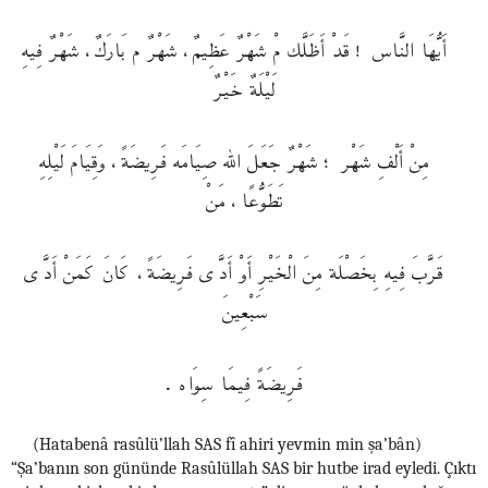
أَيُّهَا النَّاس ! قَدْ أَظَلَّك مْ شَهْرٌ عَظِيمٌ، شَهْرٌ م بَارَكٌ، شَهْرٌ فِيهِ
لَيْلَةٌ خَيْرٌ
مِنْ أَلْفِ شَهْر ؛ شَهْرٌ جَعَلَ الله صِيَامَه فَرِيضَةً، وَقِيَامَ لَيْلِهِ
تَطَوُّعًا، مَنْ
قَرَّبَ فِيهِ بِخَصْلَة مِنَ الْخَيْرِ أَوْ أَدَّى فَرِيضَةً، كَانَ كَمَنْ أَدَّى
سَبْعِينَ
فَرِيضَةً فِيمَا سِوَاه .
(Hatabenâ rasûlü’llah SAS fî ahiri yevmin min şa’bân)
“Şa’banın son gününde Rasûlüllah SAS bir hutbe irad eyledi. Çıktı