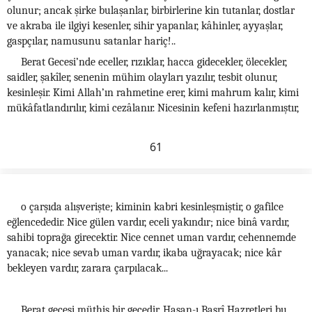
olunur; ancak şirke bulaşanlar, birbirlerine kin tutanlar, dostlar
ve akraba ile ilgiyi kesenler, sihir yapanlar, kâhinler, ayyaşlar,
gaspçılar, namusunu satanlar hariç!..
Berat Gecesi’nde eceller, rızıklar, hacca gidecekler, ölecekler,
saidler, şakîler, senenin mühim olayları yazılır, tesbit olunur,
kesinleşir. Kimi Allah’ın rahmetine erer, kimi mahrum kalır, kimi
mükâfatlandırılır, kimi cezâlanır. Nicesinin kefeni hazırlanmıştır,
61
o çarşıda alışverişte; kiminin kabri kesinleşmiştir, o gafilce
eğlencededir. Nice gülen vardır, eceli yakındır; nice binâ vardır,
sahibi toprağa girecektir. Nice cennet uman vardır, cehennemde
yanacak; nice sevab uman vardır, ikaba uğrayacak; nice kâr
bekleyen vardır, zarara çarpılacak...
Berat gecesi müthiş bir gecedir. Hasan-ı Basrî Hazretleri bu