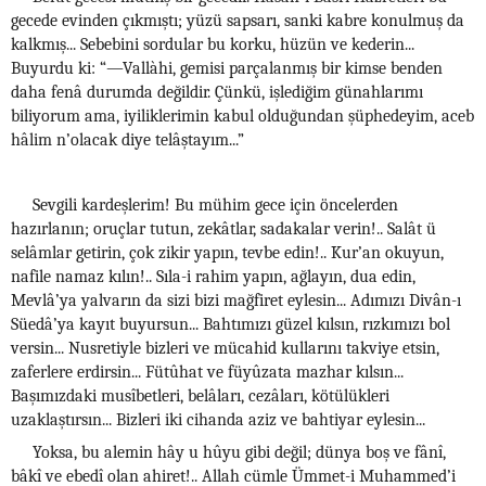
gecede evinden çıkmıştı; yüzü sapsarı, sanki kabre konulmuş da
kalkmış... Sebebini sordular bu korku, hüzün ve kederin...
Buyurdu ki: “—Vallàhi, gemisi parçalanmış bir kimse benden
daha fenâ durumda değildir. Çünkü, işlediğim günahlarımı
biliyorum ama, iyiliklerimin kabul olduğundan şüphedeyim, aceb
hâlim n’olacak diye telâştayım...”
Sevgili kardeşlerim! Bu mühim gece için öncelerden
hazırlanın; oruçlar tutun, zekâtlar, sadakalar verin!.. Salât ü
selâmlar getirin, çok zikir yapın, tevbe edin!.. Kur’an okuyun,
nafile namaz kılın!.. Sıla-i rahim yapın, ağlayın, dua edin,
Mevlâ’ya yalvarın da sizi bizi mağfiret eylesin... Adımızı Divân-ı
Süedâ’ya kayıt buyursun... Bahtımızı güzel kılsın, rızkımızı bol
versin... Nusretiyle bizleri ve mücahid kullarını takviye etsin,
zaferlere erdirsin... Fütûhat ve füyûzata mazhar kılsın...
Başımızdaki musîbetleri, belâları, cezâları, kötülükleri
uzaklaştırsın... Bizleri iki cihanda aziz ve bahtiyar eylesin...
Yoksa, bu alemin hây u hûyu gibi değil; dünya boş ve fânî,
bâkî ve ebedî olan ahiret!.. Allah cümle Ümmet-i Muhammed’i