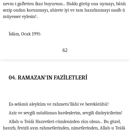
nevm-i gafletten îkaz buyursun... Hakkı görüp ona uymayı, bâtılı
sezip ondan korunmayı, ahirete iyi ve tam hazırlanmayı nasîb ü
müyesser eylesin!..
İslâm, Ocak 1995
62
04. RAMAZAN’IN FAZİLETLERİ
Es-selâmü aleyküm ve rahmetu’llàhi ve berekâtühû!
Aziz ve sevgili müslüman kardeşlerim, sevgili dinleyicilerim!
Allah-u Teàlâ Hazretleri cümlenizden râzı olsun... Bu güzel,
hayırlı, feyizli ayın rahmetlerinden, nimetlerinden, Allah-u Teàlâ