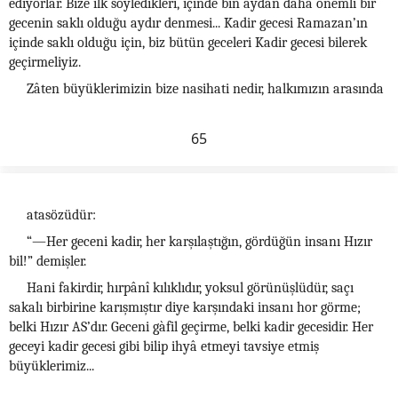
ediyorlar. Bize ilk söyledikleri, içinde bin aydan daha önemli bir
gecenin saklı olduğu aydır denmesi... Kadir gecesi Ramazan’ın
içinde saklı olduğu için, biz bütün geceleri Kadir gecesi bilerek
geçirmeliyiz.
Zâten büyüklerimizin bize nasihati nedir, halkımızın arasında
65
atasözüdür:
“—Her geceni kadir, her karşılaştığın, gördüğün insanı Hızır
bil!” demişler.
Hani fakirdir, hırpânî kılıklıdır, yoksul görünüşlüdür, saçı
sakalı birbirine karışmıştır diye karşındaki insanı hor görme;
belki Hızır AS’dır. Geceni gàfil geçirme, belki kadir gecesidir. Her
geceyi kadir gecesi gibi bilip ihyâ etmeyi tavsiye etmiş
büyüklerimiz...