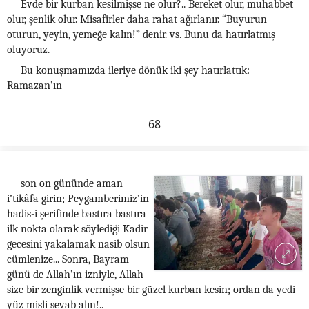
Evde bir kurban kesilmişse ne olur?.. Bereket olur, muhabbet
olur, şenlik olur. Misafirler daha rahat ağırlanır. “Buyurun
oturun, yeyin, yemeğe kalın!” denir. vs. Bunu da hatırlatmış
oluyoruz.
Bu konuşmamızda ileriye dönük iki şey hatırlattık:
Ramazan’ın
68
son on gününde aman
i’tikâfa girin; Peygamberimiz’in
hadis-i şerifinde bastıra bastıra
ilk nokta olarak söylediği Kadir
gecesini yakalamak nasib olsun
cümlenize... Sonra, Bayram
günü de Allah’ın izniyle, Allah
size bir zenginlik vermişse bir güzel kurban kesin; ordan da yedi
yüz misli sevab alın!..