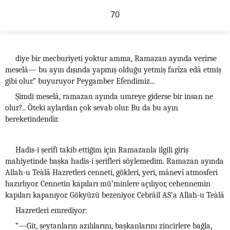
70
diye bir mecburiyeti yoktur amma, Ramazan ayında verirse
meselâ— bu ayın dışında yapmış olduğu yetmiş farîza edâ etmiş
gibi olur.” buyuruyor Peygamber Efendimiz...
Şimdi meselâ, ramazan ayında umreye giderse bir insan ne
olur?.. Öteki aylardan çok sevab olur. Bu da bu ayın
bereketindendir.
Hadis-i şerifi takib ettiğim için Ramazanla ilgili giriş
mahiyetinde başka hadis-i şerifleri söylemedim. Ramazan ayında
Allah-u Teàlâ Hazretleri cenneti, gökleri, yeri, mânevî atmosferi
hazırlıyor. Cennetin kapıları mü’minlere açılıyor, cehennemin
kapıları kapanıyor. Gökyüzü bezeniyor. Cebrâil AS’a Allah-u Teàlâ
Hazretleri emrediyor:
“—Git, şeytanların azılılarını, başkanlarını zincirlere bağla,