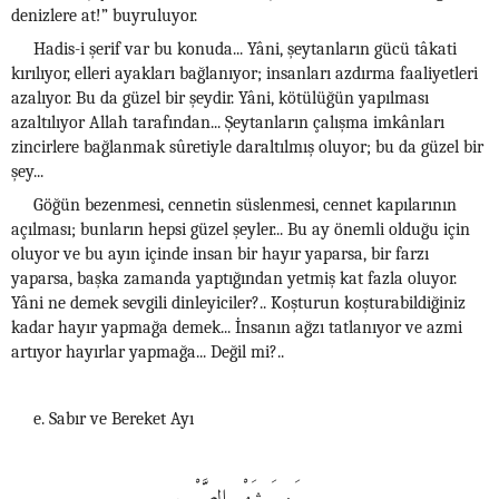
denizlere at!” buyruluyor.
Hadis-i şerif var bu konuda... Yâni, şeytanların gücü tâkati
kırılıyor, elleri ayakları bağlanıyor; insanları azdırma faaliyetleri
azalıyor. Bu da güzel bir şeydir. Yâni, kötülüğün yapılması
azaltılıyor Allah tarafından... Şeytanların çalışma imkânları
zincirlere bağlanmak sûretiyle daraltılmış oluyor; bu da güzel bir
şey...
Göğün bezenmesi, cennetin süslenmesi, cennet kapılarının
açılması; bunların hepsi güzel şeyler... Bu ay önemli olduğu için
oluyor ve bu ayın içinde insan bir hayır yaparsa, bir farzı
yaparsa, başka zamanda yaptığından yetmiş kat fazla oluyor.
Yâni ne demek sevgili dinleyiciler?.. Koşturun koşturabildiğiniz
kadar hayır yapmağa demek... İnsanın ağzı tatlanıyor ve azmi
artıyor hayırlar yapmağa... Değil mi?..
e. Sabır ve Bereket Ayı
وَه وَ شَهْر الصَّبْرِ،