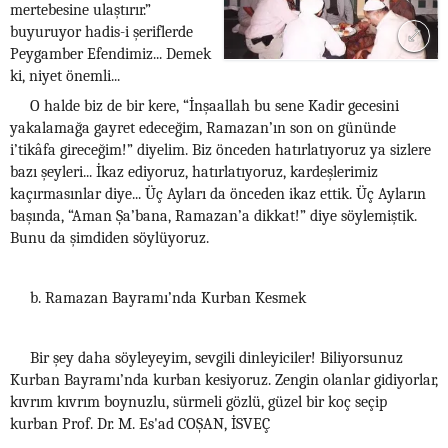
mertebesine ulaştırır.”
buyuruyor hadis-i şeriflerde
Peygamber Efendimiz... Demek
ki, niyet önemli...
O halde biz de bir kere, “İnşaallah bu sene Kadir gecesini
yakalamağa gayret edeceğim, Ramazan’ın son on gününde
i’tikâfa gireceğim!” diyelim. Biz önceden hatırlatıyoruz ya sizlere
bazı şeyleri... İkaz ediyoruz, hatırlatıyoruz, kardeşlerimiz
kaçırmasınlar diye... Üç Ayları da önceden ikaz ettik. Üç Ayların
başında, “Aman Şa’bana, Ramazan’a dikkat!” diye söylemiştik.
Bunu da şimdiden söylüyoruz.
b. Ramazan Bayramı’nda Kurban Kesmek
Bir şey daha söyleyeyim, sevgili dinleyiciler! Biliyorsunuz
Kurban Bayramı’nda kurban kesiyoruz. Zengin olanlar gidiyorlar,
kıvrım kıvrım boynuzlu, sürmeli gözlü, güzel bir koç seçip
kurban Prof. Dr. M. Es'ad COŞAN, İSVEÇ