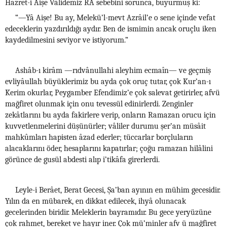
Hazret-i Aişe Vâlidemiz RA sebebini sorunca, buyurmuş ki:
“—Yâ Aişe! Bu ay, Melekü’l-mevt Azrâil’e o sene içinde vefat
edeceklerin yazdırıldığı aydır. Ben de ismimin ancak oruçlu iken
kaydedilmesini seviyor ve istiyorum.”
Ashâb-ı kirâm —rıdvânullahi aleyhim ecmaîn— ve geçmiş
evliyâullah büyüklerimiz bu ayda çok oruç tutar, çok Kur’an-ı
Kerim okurlar, Peygamber Efendimiz’e çok salevat getirirler, afvü
mağfiret olunmak için onu tevessül edinirlerdi. Zenginler
zekâtlarını bu ayda fakirlere verip, onların Ramazan orucu için
kuvvetlenmelerini düşünürler; vâliler durumu şer’an müsâit
mahkûmları hapisten âzad ederler; tüccarlar borçluların
alacaklarını öder, hesaplarını kapatırlar; çoğu ramazan hilâlini
görünce de gusül abdesti alıp i’tikâfa girerlerdi.
Leyle-i Berâet, Berat Gecesi, Şa’ban ayının en mühim gecesidir.
Yılın da en mübarek, en dikkat edilecek, ihyâ olunacak
gecelerinden biridir. Meleklerin bayramıdır. Bu gece yeryüzüne
çok rahmet, bereket ve hayır iner. Çok mü’minler afv ü mağfiret