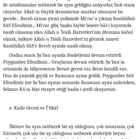
ile müslümanlar mübarek bir ayın geldiğini anlıyorlar, fark etmiş
oluyorlar. Allah’ın büyük ikramlarına mazhar olunuyor bu
gecede... Receb ayının yirmi yedisinde Mi’rac’a çıkmış Rasûlüllah
SAS Efendimiz... Mi’rac gibi, başka hiçbir beşere hâl-i hayatında
nasib olmamış olan Allah-u Teàlâ Hazretleri’nin divanına kabul
olmak, âşikâre Allah-u Teàlâ Hazretleri’ni görmek nimeti
Rasûlüllah SAS’e Receb ayında nasib olmuş.
Ondan sonra Şa’ban ayında ibadetlerini devam ettirirdi
Peygamber Efendimiz... Oruçlarını devam ettirirdi. Şa’ban’ın
ortasında da biliyorsunuz Beraet gecesi var, Berat kandili var...
Onu da yaşadık geçtik ve Ramazan ayına geldik. Peygamber SAS
Efendimiz işte Şa’ban ayının sonunda Ramazan ayını anlatırken,
Selman RA’ın bize rivayet ettiği hadis-i şerifi okuyorum:
a. Kadir Gecesi ve İ’tikâf
İlkönce bu ayın mübarek bir ay olduğunu, çok muazzam, çok
hürmetli, çok ulu bir ay olduğunu mübarek sözleriyle beyan