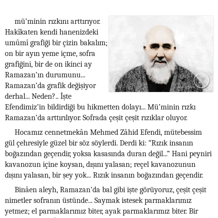
mü’minin rızkını arttırıyor.
Hakîkaten kendi hanenizdeki
umûmî grafiği bir çizin bakalım;
on bir ayın yeme içme, sofra
grafiğini, bir de on ikinci ay
Ramazan’ın durumunu...
Ramazan’da grafik değişiyor
derhal... Neden?.. İşte
Efendimiz’in bildirdiği bu hikmetten dolayı... Mü’minin rızkı
Ramazan’da arttırılıyor. Sofrada çeşit çeşit rızıklar oluyor.
Hocamız cennetmekân Mehmed Zâhid Efendi, mütebessim
gül çehresiyle güzel bir söz söylerdi. Derdi ki: “Rızık insanın
boğazından geçendir, yoksa kasasında duran değil...” Hani peyniri
kavanozun içine koysan, dışını yalasan; reçel kavanozunun
dışını yalasan, bir şey yok... Rızık insanın boğazından geçendir.
Binâen aleyh, Ramazan’da bal gibi işte görüyoruz, çeşit çeşit
nimetler sofranın üstünde... Saymak istesek parmaklarımız
yetmez; el parmaklarımız biter, ayak parmaklarımız biter. Bir