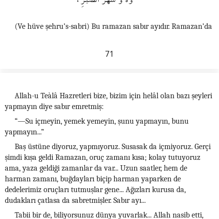
(Ve hüve şehru’s-sabri) Bu ramazan sabır ayıdır. Ramazan’da
71
Allah-u Teàlâ Hazretleri bize, bizim için helâl olan bazı şeyleri
yapmayın diye sabır emretmiş:
“—Su içmeyin, yemek yemeyin, şunu yapmayın, bunu
yapmayın...”
Baş üstüne diyoruz, yapmıyoruz. Susasak da içmiyoruz. Gerçi
şimdi kışa geldi Ramazan, oruç zamanı kısa; kolay tutuyoruz
ama, yaza geldiği zamanlar da var... Uzun saatler, hem de
harman zamanı, buğdayları biçip harman yaparken de
dedelerimiz oruçları tutmuşlar gene... Ağızları kurusa da,
dudakları çatlasa da sabretmişler. Sabır ayı...
Tabii bir de, biliyorsunuz dünya yuvarlak... Allah nasib etti,