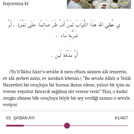
buyurmuş ki:
ي عْطِي الله هَذَا الثَّوَابَ لِمَنْ أَفْ طَرَ صَائِمًا عَلٰى تَمْرَة ، أَوْ
شَرْبَةِ مَاء ،
أَوْ مَذْقَةِ لَبَن .
(Yu’ti’llâhu hâze’s-sevâbe li-men eftara sàimen alâ temretin,
ev alâ şerbeti mâin, ev mezkati lebenin.) “Bu sevabı Allah-u Teàlâ
Hazretleri bir oruçluya bir hurma ikram edene, yahut bir içim su
verene veyahut birazcık sağılmış süt verene verir.” Yâni, o kadar
zengin olmasa bile oruçluya böyle bir şey verdiği zaman o sevabı
veriyor.
Onun için, az demeden iftar ettirmeğe koşturmak lâzım! Hattâ
03. ŞA’BAN AYI
61/407
insan yanında sarılı hurma filân bulundursa, gàlibâ kârlı olur.
Yolda giderken insan bazan yetişemiyor, trafik sıkışık oluyor,
©2026 Kotku Enstitüsü
v2.8.3