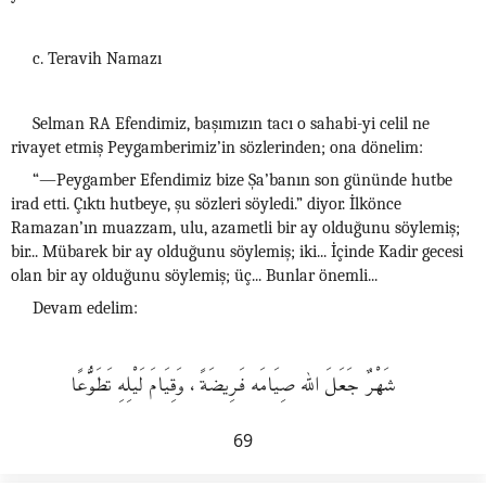
c. Teravih Namazı
Selman RA Efendimiz, başımızın tacı o sahabi-yi celil ne
rivayet etmiş Peygamberimiz’in sözlerinden; ona dönelim:
“—Peygamber Efendimiz bize Şa’banın son gününde hutbe
irad etti. Çıktı hutbeye, şu sözleri söyledi.” diyor. İlkönce
Ramazan’ın muazzam, ulu, azametli bir ay olduğunu söylemiş;
bir... Mübarek bir ay olduğunu söylemiş; iki... İçinde Kadir gecesi
olan bir ay olduğunu söylemiş; üç... Bunlar önemli...
Devam edelim:
شَهْرٌ جَعَلَ الله صِيَامَه فَرِيضَةً، وَقِيَامَ لَيْلِهِ تَطَوُّعًا
69