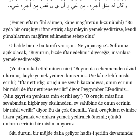
وَكَانَ لَه مِثْل أَجْرِهِ، مِنْ غَيْ رِ أَنْ ي نْ قَصَ مِنْ أَجْرِهِ شَيْءٌ.
(Femen eftara fîhî sàimen, kâne mağfiretün li-zünûbihî) “Bu
ayda bir oruçluyu iftar ettirir, akşamleyin yemek yedirtirse, kendi
günahlarının mağfiret edilmesine sebep olur.”
O halde bir de bu tarafı var işin... Ne yapacağız?.. Soframız
açık olacak, “Buyurun, bizde iftar edelim!” diyeceğiz, insanlara
yemek yedireceğiz.
(Ve ıtka rakabetihî minen nâr) “Boynu da cehennemden âzâd
olurmuş, böyle yemek yediren kimsenin... (Ve kâne lehû mislü
ecrihî) “İftar ettirdiği oruçlu ne sevab kazandıysa, onun ecrinin
bir misli de iftar ettirene verilir.” diyor Peygamber Efendimiz...
(Min gayri en yenkusa min ecrihî şey’) “O oruçlu misafirin
sevabından hiçbir şey eksilmeden, ev sahibine de onun ecrinin
bir misli verilir.” diyor. Bu da çok önemli... Yâni, oruçluları evimize
iftara çağırmak ve onlara yemek yedirmek önemli; çünkü
onların ecrinin bir mislini alıyoruz.
Sıkı durun, bir müjde daha geliyor hadis-i şerifin devamında: