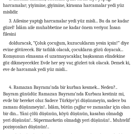
harcamalar; yiyimine, giyimine, kirasına harcamalar yedi yüz
mislidir.
3. Ailesine yaptığı harcamalar yedi yüz misli... Bu da ne kadar
güzel! İslâm aile muhabbetine ne kadar önem veriyor. İnsan
filesini
dolduracak, “Çoluk çocuğum, kuzucuklarım yesin içsin!” diye
evine götürecek. Bir tatlılık olacak, çocukların gözü doyacak...
Komşunun elmasına el uzatmayacaklar, başkasının elindekine
göz dikmeyecekler. Evde her şey var, gözleri tok olacak. Demek ki,
eve de harcamak yedi yüz misli...
4. Ramazan Bayramı’nda bir kurban kesmek... Neden?..
Bayram günüdür. Ramazan Bayramı’nda Kurbanı kestiniz mi,
evde bir bereket olur. Sadece Türkiye’yi düşünmeyin, sadece bu
zamanı düşünmeyin!.. İslâm, bütün çağlar ve zamanlar için olan
bir din... Yâni çölü düşünün, köyü düşünün, kasabın olmadığı
yeri düşünün!.. Süpermarketin olmadığı yeri düşünün!.. Muhtelif
pozisyonları düşünün!..