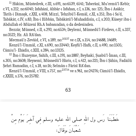
11
Hàkim, Müstedrek, c.III, s.691, no:6539, 6541; Taberânî, Mu’cemü’l-Kebîr,
c.VI, s.212, no:6040; Isfahànî, Ahbâr-ı Isfahan, c.I, s.136, no: 125; İbn-i Asâkir,
Târih-i Dimaşk, c.XXI, s.408; Mizzî, Tehzîbü’l-Kemâl, c.XI, s.251; İbn-i Sa’d,
Tabâkàt, c.IV, s.83; İbn-i Hibbân, Tabâkàtü’l-Muhaddisîn, c.I, s.203; Küseyr ibn-i
Abdullah el-Müzenî Rh.A babasından, o da dedesinden.
Bezzâr, Müsned, c.II, s.293, no:6534; Deylemî, Müsnedü’l-Firdevs, c.II, s.337,
no:3522; Hz. Ali RA’dan.
10137
Mecmaü’z-Zevâid, c.VI, s.189, no:
ve c.IX, s.154, no:14688, 14689;
Kenzü’l-Ummâl, c.XI, s.690, no:33440; Keşfü’l-Hafâ, c.II, s.490, no:1505;
Câmiu’l- Ehàdîs, c.XIII, s.284, no:13125.
12
İbn-i Huzeyme, Sahîh, c.III, s.191, no:1887; Beyhakî, Şuabü’l-İman, c.III,
s.305, no:3608; Heysemî, Müsnedü’l-Hàris, c.I, s.412, no:321; İbn-i Şâhin, Fadàilü
Şehri Ramadàn, c.I, s.18, no:16; Selmân-ı Fârisî RA’dan.
23714
Kenzü’l-Ummâl, c.VIII, s.757, no:
ve s.961, no:24276; Câmiü’l-Ehàdîs,
c.XXIII, s.176, no:25782.
63
خَطَبَنَا رَس ول اللهِ صلى الله عليه وسلم فِي آخِرَ يَوْم مِنْ
شَعْبَانَ،وَقَالَ: