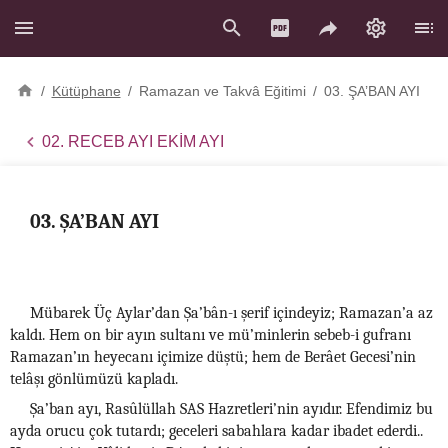
/
Kütüphane
/
Ramazan ve Takvâ Eğitimi
/
03. ŞA’BAN AYI
02. RECEB AYI EKİM AYI
03. ŞA’BAN AYI
Mübarek Üç Aylar’dan Şa’bân-ı şerif içindeyiz; Ramazan’a az
kaldı. Hem on bir ayın sultanı ve mü’minlerin sebeb-i gufranı
Ramazan’ın heyecanı içimize düştü; hem de Berâet Gecesi’nin
telâşı gönlümüzü kapladı.
Şa’ban ayı, Rasûlüllah SAS Hazretleri’nin ayıdır. Efendimiz bu
ayda orucu çok tutardı; geceleri sabahlara kadar ibadet ederdi..