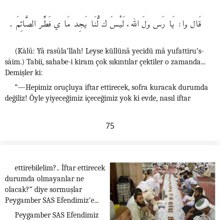
قَال وا: يَا رَس ولَ الله، لَيْسَ ك لُّنَا يَجِد مَا ي فَطِّر الصَّائِمَ .
(Kàlû: Yâ rasûla’llah! Leyse küllünâ yecidü mâ yufattiru’s-
sàim.) Tabii, sahabe-i kiram çok sıkıntılar çektiler o zamanda...
Demişler ki:
“—Hepimiz oruçluya iftar ettirecek, sofra kuracak durumda
değiliz! Öyle yiyeceğimiz içeceğimiz yok ki evde, nasıl iftar
75
ettirebilelim?.. İftar ettirecek
durumda olmayanlar ne
olacak?” diye sormuşlar
Peygamber SAS Efendimiz’e...
Peygamber SAS Efendimiz