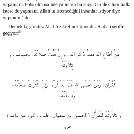
yapamam. Polis olmasa bile yapmam bu suçu. Cümle cihan halkı
istese de yapmam. Allah’ın istemediğini insanlar istiyor diye
yapmam!” der.
Demek ki, gündüz Allah’ı zikretmek önemli... Hadis-i şerifte
81
geçiyor:
مَنْ أَطَاعَ الله فَقَدْ ذَكَرَ الله، وَ إِنْ قَلَّتْ صَلاَتُهُ، وَصِيَامُهُ، وَ
تِلاَوَتُهُ
الْقُرْآنِ؛ وَمَنْ عَصَى الله فَلَمْ يَذْكُرْهُ، وَإِنْ كَثُرَتْ صَلاَتُهُ،
وَصِيَامُهُ،
وَ تِلاَوَتـُهُ لِلْقُرْآنِ (الحسـن بن سفيان، طـب .كـر. عن واقد؛
ض.