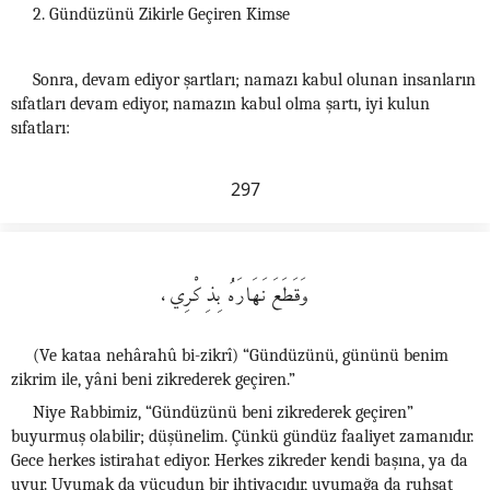
2. Gündüzünü Zikirle Geçiren Kimse
Sonra, devam ediyor şartları; namazı kabul olunan insanların
sıfatları devam ediyor, namazın kabul olma şartı, iyi kulun
sıfatları:
297
وَقـَطَعَ نَـهَارَهُ بِذِكْرِي،
(Ve kataa nehârahû bi-zikrî) “Gündüzünü, gününü benim
zikrim ile, yâni beni zikrederek geçiren.”
Niye Rabbimiz, “Gündüzünü beni zikrederek geçiren”
buyurmuş olabilir; düşünelim. Çünkü gündüz faaliyet zamanıdır.
Gece herkes istirahat ediyor. Herkes zikreder kendi başına, ya da
uyur. Uyumak da vücudun bir ihtiyacıdır, uyumağa da ruhsat