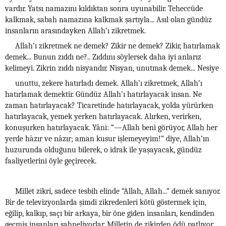
vardır. Yatsı namazını kıldıktan sonra uyunabilir. Teheccüde
kalkmak, sabah namazına kalkmak şartıyla... Asıl olan gündüz
insanların arasındayken Allah’ı zikretmek.
Allah’ı zikretmek ne demek? Zikir ne demek? Zikir, hatırlamak
demek... Bunun zıddı ne?.. Zıddını söylersek daha iyi anlarız
kelimeyi. Zikrin zıddı nisyandır. Nisyan, unutmak demek... Nesiye
unuttu, zekere hatırladı demek. Allah’ı zikretmek, Allah’ı
hatırlamak demektir. Gündüz Allah’ı hatırlayacak insan. Ne
zaman hatırlayacak? Ticaretinde hatırlayacak, yolda yürürken
hatırlayacak, yemek yerken hatırlayacak. Alırken, verirken,
konuşurken hatırlayacak. Yâni: “—Allah beni görüyor, Allah her
yerde hàzır ve nâzır; aman kusur işlemeyeyim!” diye, Allah’ın
huzurunda olduğunu bilerek, o idrak ile yaşayacak, gündüz
faaliyetlerini öyle geçirecek.
Millet zikri, sadece tesbih elinde “Allah, Allah...” demek sanıyor.
Bir de televizyonlarda şimdi zikredenleri kötü göstermek için,
eğilip, kalkıp, saçı bir arkaya, bir öne giden insanları, kendinden
geçmiş insanları sahneliyorlar. Milletin de zikirden ödü patlıyor.