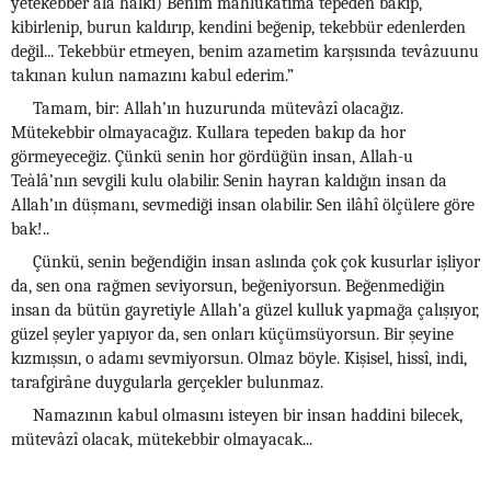
yetekebber alâ halkî) Benim mahlûkàtıma tepeden bakıp,
kibirlenip, burun kaldırıp, kendini beğenip, tekebbür edenlerden
değil... Tekebbür etmeyen, benim azametim karşısında tevâzuunu
takınan kulun namazını kabul ederim.”
Tamam, bir: Allah’ın huzurunda mütevâzî olacağız.
Mütekebbir olmayacağız. Kullara tepeden bakıp da hor
görmeyeceğiz. Çünkü senin hor gördüğün insan, Allah-u
Teàlâ’nın sevgili kulu olabilir. Senin hayran kaldığın insan da
Allah’ın düşmanı, sevmediği insan olabilir. Sen ilâhî ölçülere göre
bak!..
Çünkü, senin beğendiğin insan aslında çok çok kusurlar işliyor
da, sen ona rağmen seviyorsun, beğeniyorsun. Beğenmediğin
insan da bütün gayretiyle Allah’a güzel kulluk yapmağa çalışıyor,
güzel şeyler yapıyor da, sen onları küçümsüyorsun. Bir şeyine
kızmışsın, o adamı sevmiyorsun. Olmaz böyle. Kişisel, hissî, indi,
tarafgirâne duygularla gerçekler bulunmaz.
Namazının kabul olmasını isteyen bir insan haddini bilecek,
mütevâzî olacak, mütekebbir olmayacak...