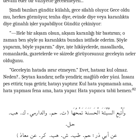
devam eder bir vaziyette gecelemeyen...”
Şimdi bazıları gündüz külahlı, gece silahlı oluyor. Gece oldu
mu, herkes görmüyor, tenha diye, evinde diye veya karanlıkta
diye günahlı işler yapabiliyor. Gündüz çekiniyor:
“—Hele bir akşam olsun, akşam karanlığı bir bastırsın; o
zaman ben şöyle şu karanlıkta bundan istifade ederim. Şöyle
yaparım, böyle yaparım.” diye, işte hikâyelerde, masallarda,
romanlarda, gazetelerde ve sâirede görüyorsunuz geceleyin neler
olduğunu.
“Geceleyin hatada ısrar etmeyen.” Evet, hatasız kul olmaz.
Neden?.. Şeytan kandırır, nefis yendirir, mağlûb eder yâni. İnsanı
pes ettirir, tuşa getirir, hatayı yaptırır. Kul hata yapmamalı ama,
82
hata yapması fena ama, hata yapar. Hata yapınca tabii hemen:
وَأَتْبِعِ السَّيِّئَةَ الْحَسَنَةَ تَمْحُهَا (ت. حم. والدارمي، ك. هب.
حل.
عن أبي ذر؛ حم. طب. ش. هب. كر. عن معاذ)