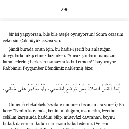
296
bir işi yapıyorsan, bile bile ateşle oynuyorsun! Sonra cezasını
çekersin. Çok büyük cezası var.
Şimdi burada onun için, bu hadis-i şerifi bu anlattığım
duygularla takip etmek lâzımken: “Ancak şunların namazını
kabul ederim; herkesin namazını kabul etmem!” buyuruyor
Rabbimiz. Peygamber Efendimiz nakletmiş bize:
إنَِّمَا أَتَقَبَّلُ الصَّلاَةَ مِمَّنْ تَوَاضَعَ لِعَظَمَتِي، وَلَمْ يَتَكَبَّرْ عَلٰى خَلْقِي،
(İnnemâ etekabbelü’s-salâte mimmen tevâdaa li-azametî) Bir
kere: “Benim karşımda, benim ululuğum, azametim, izzetim,
celâlim karşısında haddini bilip, mütevâzî davranan, boynu
bükük davranan kulun namazını kabul ederim. (Ve lem