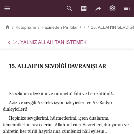
/
Kütüphane
/
Hazineden Pırıltılar
/
7
/
15. ALLAH’IN SEVDİ
14. YALNIZ ALLAH’TAN İSTEMEK
15. ALLAH’IN SEVDİĞİ DAVRANIŞLAR
Es-selâmü aleyküm ve rahmetu’llàhi ve berekâtühû!..
Aziz ve sevgili Ak-Televizyon izleyicileri ve Ak-Radyo
dinleyicileri!
Hepinize sevgilerimi, hürmetlerimi, içten dualarımı,
temennilerimi arz ederim. Allah-u Teàlâ Hazretleri, dünyanın ve
ahiretin her türlü hayırlarına cümlenizi nâil eylesin...