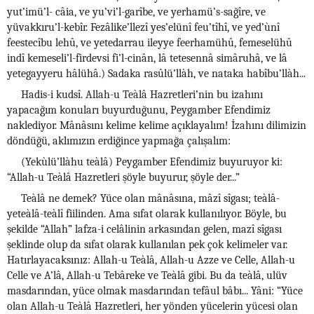
yut’imü’l- câia, ve yu’vi’l-garîbe, ve yerhamü’s-sağîre, ve
yüvakkıru’l-kebîr. Fezâlike’llezî yes’elünî feu’tîhî, ve yed’ùnî
feestecîbu lehû, ve yetedarrau ileyye feerhamühû, femeselühû
indî kemeseli’l-firdevsi fi’l-cinân, lâ tetesennâ simâruhâ, ve lâ
yetegayyeru hâlühâ.) Sadaka rasûlü’llàh, ve nataka habîbu’llàh...
Hadis-i kudsî. Allah-u Teàlâ Hazretleri’nin bu izahını
yapacağım konuları buyurduğunu, Peygamber Efendimiz
naklediyor. Mânâsını kelime kelime açıklayalım! İzahını dilimizin
döndüğü, aklımızın erdiğince yapmağa çalışalım:
(Yekùlü’llàhu teàlâ) Peygamber Efendimiz buyuruyor ki:
“Allah-u Teàlâ Hazretleri şöyle buyurur, şöyle der...”
Teàlâ ne demek? Yüce olan mânâsına, mâzî sîgası; teàlâ-
yeteàlâ-teàlî fiilinden. Ama sıfat olarak kullanılıyor. Böyle, bu
şekilde “Allah” lafza-i celâlinin arkasından gelen, mazî sîgası
şeklinde olup da sıfat olarak kullanılan pek çok kelimeler var.
Hatırlayacaksınız: Allah-u Teàlâ, Allah-u Azze ve Celle, Allah-u
Celle ve A’lâ, Allah-u Tebâreke ve Teàlâ gibi. Bu da teàlâ, ulüv
masdarından, yüce olmak masdarından tefâul bâbı... Yâni: “Yüce
olan Allah-u Teàlâ Hazretleri, her yönden yücelerin yücesi olan