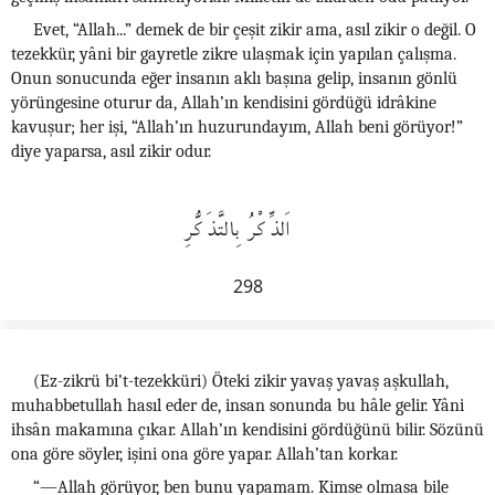
Evet, “Allah...” demek de bir çeşit zikir ama, asıl zikir o değil. O
tezekkür, yâni bir gayretle zikre ulaşmak için yapılan çalışma.
Onun sonucunda eğer insanın aklı başına gelip, insanın gönlü
yörüngesine oturur da, Allah’ın kendisini gördüğü idrâkine
kavuşur; her işi, “Allah’ın huzurundayım, Allah beni görüyor!”
diye yaparsa, asıl zikir odur.
اَلذِّكْرُ بِالتَّذَكُّرِ
298
(Ez-zikrü bi’t-tezekküri) Öteki zikir yavaş yavaş aşkullah,
muhabbetullah hasıl eder de, insan sonunda bu hâle gelir. Yâni
ihsân makamına çıkar. Allah’ın kendisini gördüğünü bilir. Sözünü
ona göre söyler, işini ona göre yapar. Allah’tan korkar.
“—Allah görüyor, ben bunu yapamam. Kimse olmasa bile