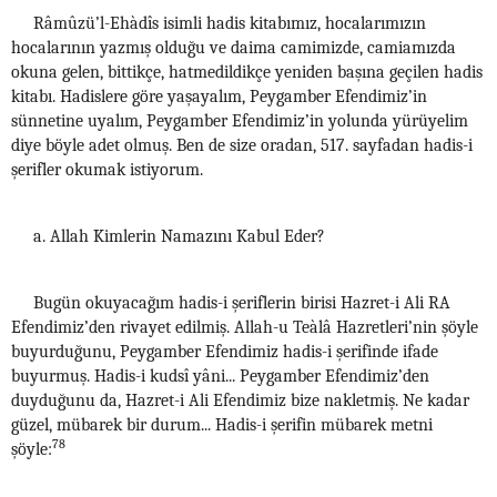
Râmûzü’l-Ehàdîs isimli hadis kitabımız, hocalarımızın
hocalarının yazmış olduğu ve daima camimizde, camiamızda
okuna gelen, bittikçe, hatmedildikçe yeniden başına geçilen hadis
kitabı. Hadislere göre yaşayalım, Peygamber Efendimiz’in
sünnetine uyalım, Peygamber Efendimiz’in yolunda yürüyelim
diye böyle adet olmuş. Ben de size oradan, 517. sayfadan hadis-i
şerifler okumak istiyorum.
a. Allah Kimlerin Namazını Kabul Eder?
Bugün okuyacağım hadis-i şeriflerin birisi Hazret-i Ali RA
Efendimiz’den rivayet edilmiş. Allah-u Teàlâ Hazretleri’nin şöyle
buyurduğunu, Peygamber Efendimiz hadis-i şerifinde ifade
buyurmuş. Hadis-i kudsî yâni... Peygamber Efendimiz’den
duyduğunu da, Hazret-i Ali Efendimiz bize nakletmiş. Ne kadar
güzel, mübarek bir durum... Hadis-i şerifin mübarek metni
78
şöyle: