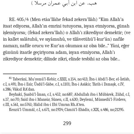
هـب. عن ابن أبـي عـمران مرسلا)
RE. 405/4 (Men etàa’llàhe fekad zekera’llàh) “Kim Allah’a
itaat ediyorsa, Allah’ın emrini tutuyorsa, isyan etmiyorsa, günah
işlemiyorsa; (fekad zekera’llah) o Allah’ı zikrediyor demektir; (ve
in kallet salâtuhû, ve sıyâmuhû, ve tilâvetühü’l-kur’ân) nafile
namazı, nafile orucu ve Kur’an okuması az olsa bile...” Yâni, eğer
gününü itaatle geçiriyorsa adam, isyan etmiyorsa, Allah’ı
zikrediyor demektir; dilinde zikri, elinde tesbihi az olsa bile...
81
Taberânî, Mu’cemü’l-Kebîr, c.XXII, s.154, no:413; İbn-i Abdi’l-Ber, el-İstîàb,
c.I, s.491; İbn-i Esîr, Üsdü’l-Gàbe, c.I, s.1101; İbn-i Asâkir, Târih-i Dımaşk, c.IV,
s.286; Vâkıd RA’dan.
Beyhakî, Şuabü’l-İman, c.I, s.452, no:687; Abdullah ibn-i Mübârek, Zühd, c.I,
s.17, no:70; Saîd ibn-i Mansùr, Sünen, c.II, s.630; Deylemî, Müsnedü’l-Firdevs,
c.III, s.561, no:5761; Hàlid ibn-i Ebî Umran Rh.A’ten.
Kenzü’l-Ummâl, c.I, s.671, no:1924; Câmiü’l-Ehàdîs, c.XIX, s.486, no;21295.
299