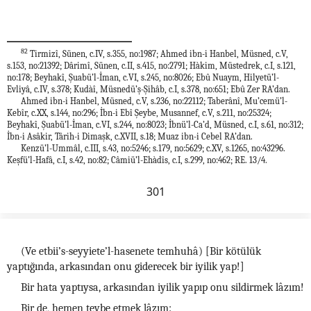
82
Tirmizî, Sünen, c.IV, s.355, no:1987; Ahmed ibn-i Hanbel, Müsned, c.V,
s.153, no:21392; Dârimî, Sünen, c.II, s.415, no:2791; Hàkim, Müstedrek, c.I, s.121,
no:178; Beyhakî, Şuabü’l-İman, c.VI, s.245, no:8026; Ebû Nuaym, Hilyetü’l-
Evliyâ, c.IV, s.378; Kudàî, Müsnedü’ş-Şihâb, c.I, s.378, no:651; Ebû Zer RA’dan.
Ahmed ibn-i Hanbel, Müsned, c.V, s.236, no:22112; Taberânî, Mu’cemü’l-
Kebîr, c.XX, s.144, no:296; İbn-i Ebî Şeybe, Musannef, c.V, s.211, no:25324;
Beyhakî, Şuabü’l-İman, c.VI, s.244, no:8023; İbnü’l-Ca’d, Müsned, c.I, s.61, no:312;
İbn-i Asâkir, Târih-i Dimaşk, c.XVII, s.18; Muaz ibn-i Cebel RA’dan.
Kenzü’l-Ummâl, c.III, s.43, no:5246; s.179, no:5629; c.XV, s.1265, no:43296.
Keşfü’l-Hafâ, c.I, s.42, no:82; Câmiü’l-Ehàdîs, c.I, s.299, no:462; RE. 13/4.
301
(Ve etbii’s-seyyiete’l-hasenete temhuhâ) [Bir kötülük
yaptığında, arkasından onu giderecek bir iyilik yap!]
Bir hata yaptıysa, arkasından iyilik yapıp onu sildirmek lâzım!
Bir de, hemen tevbe etmek lâzım: