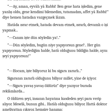
“—Ay, aman, eyvâh yâ Rabbi! Ben gene hata işledim, gene
yanlış oldu, gene kendimi bilemedim, tutamadım, affet yâ Rabbi!”
diye hemen hatadan vazgeçmek lâzım.
Hatâda ısrar etmek, hatada devam etmek, ısrarlı, devamlı o işi
yapmak...
“—Canım işte dün söyledin ya!..”
“—Dün söyledim, bugün niye yapıyorsun gene?.. Her gün
yapıyorsun. Söylediğim halde, hatâ olduğunu bildiğin halde, aynı
şeyi yapıyorsun!”
“—Hocam, işte biliyoruz ki bu sigara zararlı...”
Sigaranın zararlı olduğunu biliyor millet, yine de içiyor.
“—Sigara yavaş yavaş öldürür.” diye yazıyor burada
reklâmlarda...
O öldüren şeyi, insanın hayatına kasdeden şeyi para verip
alıyor. Meselâ, bunun gibi... Hatâlı olduğunu biliyor. Hattâ doktor
ameliyattan çıkıyor, hemşire hanıma: