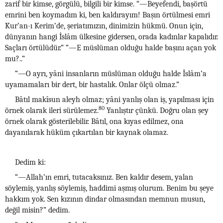
zarif bir kimse, görgülü, bilgili bir kimse. “—Beyefendi, başörtü
emrini ben koymadım ki, ben kaldırayım! Başın örtülmesi emri
Kur’an-ı Kerim’de, şeriatımızın, dinimizin hükmü. Onun için,
dünyanın hangi İslâm ülkesine gidersen, orada kadınlar kapalıdır.
Saçları örtülüdür.” “—E müslüman olduğu halde başını açan yok
mu?..”
“—O ayrı, yâni insanların müslüman olduğu halde İslâm’a
uyamamaları bir dert, bir hastalık. Onlar ölçü olmaz.”
Bâtıl makîsun aleyh olmaz; yâni yanlış olan iş, yapılması için
80
örnek olarak ileri sürülemez.
Yanlıştır çünkü. Doğru olan şey
örnek olarak gösterilebilir. Bâtıl, ona kıyas edilmez, ona
dayanılarak hüküm çıkartılan bir kaynak olamaz.
Dedim ki:
“—Allah’ın emri, tutacaksınız. Ben kaldır desem, yalan
söylemiş, yanlış söylemiş, haddimi aşmış olurum. Benim bu şeye
hakkım yok. Sen kızının dindar olmasından memnun musun,
değil misin?” dedim.