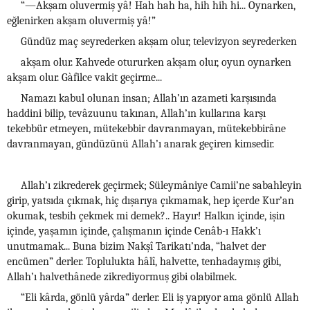
“—Akşam oluvermiş yâ! Hah hah ha, hih hih hi... Oynarken,
eğlenirken akşam oluvermiş yâ!”
Gündüz maç seyrederken akşam olur, televizyon seyrederken
akşam olur. Kahvede otururken akşam olur, oyun oynarken
akşam olur. Gàfilce vakit geçirme...
Namazı kabul olunan insan; Allah’ın azameti karşısında
haddini bilip, tevâzuunu takınan, Allah’ın kullarına karşı
tekebbür etmeyen, mütekebbir davranmayan, mütekebbirâne
davranmayan, gündüzünü Allah’ı anarak geçiren kimsedir.
Allah’ı zikrederek geçirmek; Süleymâniye Camii’ne sabahleyin
girip, yatsıda çıkmak, hiç dışarıya çıkmamak, hep içerde Kur’an
okumak, tesbih çekmek mi demek?.. Hayır! Halkın içinde, işin
içinde, yaşamın içinde, çalışmanın içinde Cenâb-ı Hakk’ı
unutmamak... Buna bizim Nakşî Tarikatı’nda, “halvet der
encümen” derler. Toplulukta hâlî, halvette, tenhadaymış gibi,
Allah’ı halvethânede zikrediyormuş gibi olabilmek.
“Eli kârda, gönlü yârda” derler. Eli iş yapıyor ama gönlü Allah