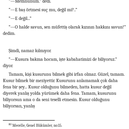
“—Memnunum.” dedi.
“—E baş örtmesi suç mu, değil mi?..”
“—E değil...”
“—O halde savun, sen müfettiş olarak kızının hakkını savun!”
dedim.
Şimdi, namaz kılmıyor.
“—Kusura bakma hocam, işte kabahatimizi de biliyoruz.”
diyor.
Tamam, kişi kusurunu bilmek gibi irfan olmaz. Güzel, tamam.
Kusur bilmek bir meziyettir. Kusurunu anlamamak çok daha
fena bir şey... Kusur olduğunu bilmeden, hatta kusur değil
diyerek yanlış yolda yürümek daha fena. Tamam, kusurunu
biliyorsun ama o da seni teselli etmesin. Kusur olduğunu
biliyorsan, yanlış
80
Mecelle, Genel Hükümler, no:15.