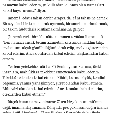
namazını kabul ederim, şu kullardan kılınmış olan namazları
kabul buyururum...” diyor.
İnnemâ; edât-ı tahsis derler Arapça’da. Yâni tahsis ne demek:
Bir şeyi özel bir kısım olarak ayırmak, bir sınırla sınırlandırmak,
bir takım hudutlarla kısıtlamak mânâsına geliyor.
(İnnemâ etekabbelü’s-salâte mimmen tevâdaa li-azametî)
“Ben namazı ancak benim azametim karşısında haddini bilip,
tevâzuunu, alçak gönüllülüğünü idrak edip, tevâzu gösterenden
kabul ederim. Ancak onlardan kabul ederim. Başkasından kabul
etmem.
(Ve lem yetekebber alâ halkî) Benim yaratıklarıma, öteki
insanlara, mahlûklara tekebbür etmeyenden kabul ederim.
Tekebbür edenden kabul etmem. Kibirli, burnu büyük, kendini
beğenmiş, yanına yanaşılmıyor; şirret olandan kabul etmem.
Mütevâzi olandan kabul ederim. Ancak ondan kabul ederim,
ötekilerden kabul etmem.”
Birçok insan namaz kılmıyor. Zâten birçok insan mü’min
değil, imanı anlayamamış. Dünyada pek çok insan doğru inanca