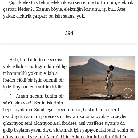
Çıplak elektrik telini, elektrik varken elinle tuttun mu, elektrik
çarpar. Neden?.. Kanun böyle, elektriğin kanunu, işi bu... Ateş
yakar, elektrik çarpar; bu işin şakası yok.
294
Hah, bu ibadetin de şakası
yok. Allah’a kulluğun lâubâliliğe
tahammülü yoktur. Allah’a
ibadet ciddî bir iştir, önemli bir
iştir. Hayatın en mühim işidir.
"—Aman hocam benim bir
sürü işim var!" Senin işlerinin
hepsi oyalama. Şimdi eğer fırsat olursa, başka hadis-i şerif
okuduğum zaman göreceksin. Şeytan karşına oyalayıcı şeyler
çıkartıyor, seni aldatıyor. Asıl ibadete, asıl vazifene uyanıp da
gidip başlamayasın diye, aldatmak için yapıyor. Halbuki, senin bu
dünyada asıl vazifen Allah’ı bilip, Allah’a kulluk edip, Allah’a