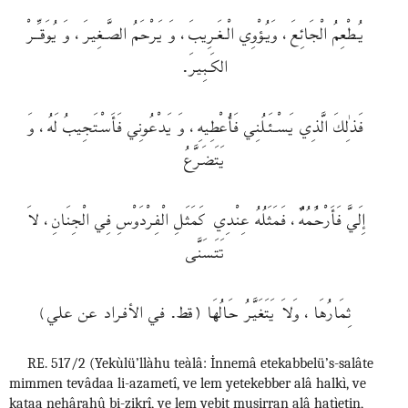
يـُـطْعِمُ الْجَائِـعَ، وَيـُؤْوِي الْــغَـرِيبَ، وَ يَرْحَمُ الصَّــغِيرَ، وَ يُوَقــِّـرْ
الكَـبِيرَ.
فَذٰلِكَ الَّذِي يَسْــئَـلُنِي فَأُعْطِيهِ، وَ يَدْعُونِي فَأَسْـتَجِيبُ لَهُ، وَ
يَتَضَرَّعُ
إِلَيَّ فَأَرْحَُمُهٌٌ، فَمَثَلُهُ عِنْدِي كَمَثَلِ الْفِرْدَوْسِ فِي الْجِنَانِ، لاَ
تَتَسَنَّى
ثِمَارُهَا، وَلاَ يَتَغَيَّرُ حَالُهَا (قط. في الأفراد عن علي)
RE. 517/2 (Yekùlü’llàhu teàlâ: İnnemâ etekabbelü’s-salâte
mimmen tevâdaa li-azametî, ve lem yetekebber alâ halkì, ve
kataa nehârahû bi-zikrî, ve lem yebit musirran alâ hatìetin,