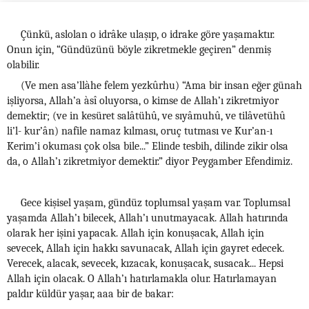
Çünkü, aslolan o idrâke ulaşıp, o idrake göre yaşamaktır.
Onun için, “Gündüzünü böyle zikretmekle geçiren” denmiş
olabilir.
(Ve men asa’llàhe felem yezkûrhu) “Ama bir insan eğer günah
işliyorsa, Allah’a àsî oluyorsa, o kimse de Allah’ı zikretmiyor
demektir; (ve in kesüret salâtühû, ve sıyâmuhû, ve tilâvetühû
li’l- kur’ân) nafile namaz kılması, oruç tutması ve Kur’an-ı
Kerim’i okuması çok olsa bile...” Elinde tesbih, dilinde zikir olsa
da, o Allah’ı zikretmiyor demektir.” diyor Peygamber Efendimiz.
Gece kişisel yaşam, gündüz toplumsal yaşam var. Toplumsal
yaşamda Allah’ı bilecek, Allah’ı unutmayacak. Allah hatırında
olarak her işini yapacak. Allah için konuşacak, Allah için
sevecek, Allah için hakkı savunacak, Allah için gayret edecek.
Verecek, alacak, sevecek, kızacak, konuşacak, susacak... Hepsi
Allah için olacak. O Allah’ı hatırlamakla olur. Hatırlamayan
paldır küldür yaşar, aaa bir de bakar: