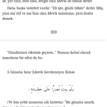
ile, yar olan, dost olan, sevgili olan Mevlâ ile olmak derler.
Daha başka tabirleri vardır: “Eli işte, gönlü bilişte” derler. Biliş,
yâni ma’rûf ve ma’lûm olan Mevlâ mânâsına; yâni dostta
demek.
300
“Gündüzünü zikrimle geçiren...” Namazı kabul olacak
insanların bir sıfatı da bu.
3. Günaha Israr Ederek Gecelemeyen Kimse
وَلَمْ يَبِتْ مُصِرًّا عَلٰى خَطِـيـئـَةٍ،
(Ve lem yebit musırran alâ hatìetin) “Bir günaha ısrarla