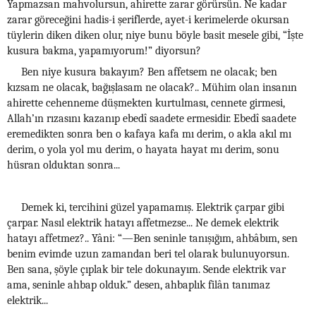
Yapmazsan mahvolursun, ahirette zarar görürsün. Ne kadar
zarar göreceğini hadis-i şeriflerde, ayet-i kerimelerde okursan
tüylerin diken diken olur, niye bunu böyle basit mesele gibi, “İşte
kusura bakma, yapamıyorum!” diyorsun?
Ben niye kusura bakayım? Ben affetsem ne olacak; ben
kızsam ne olacak, bağışlasam ne olacak?.. Mühim olan insanın
ahirette cehenneme düşmekten kurtulması, cennete girmesi,
Allah’ın rızasını kazanıp ebedî saadete ermesidir. Ebedî saadete
eremedikten sonra ben o kafaya kafa mı derim, o akla akıl mı
derim, o yola yol mu derim, o hayata hayat mı derim, sonu
hüsran olduktan sonra...
Demek ki, tercihini güzel yapamamış. Elektrik çarpar gibi
çarpar. Nasıl elektrik hatayı affetmezse... Ne demek elektrik
hatayı affetmez?.. Yâni: “—Ben seninle tanışığım, ahbâbım, sen
benim evimde uzun zamandan beri tel olarak bulunuyorsun.
Ben sana, şöyle çıplak bir tele dokunayım. Sende elektrik var
ama, seninle ahbap olduk.” desen, ahbaplık filân tanımaz
elektrik...