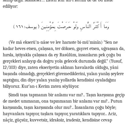
sahip değil. Maalesef… Zâten Kur’an-ı Kerim’de de bu ifade
ediliyor:
وَمَا أَكْثَرُ النَّاسِ وَلَوْ حَرَصْتَ بِمُؤْمِنِينَ (يوسف:١٦١)
(Ve mâ ekserü’n-nâse ve lev haraste bi-mü’minîn) “Sen ne
kadar heves etsen, çalışsan, ter döksen, gayret etsen, uğraşsan da,
hırsla, iştiyakla çalışsan da ey Rasûlüm, insanların pek çoğu bu
gerçekleri anlayıp da doğru yola gelecek durumda değil.” (Yusuf,
12/103) diye, zaten ekseriyetin aklının havalarda olduğu, yâni
başında olmadığı, gerçekleri göremediklerini, yalan yanlış şeylere
saptığını, din diye yalan yanlış yollarda kendisini oyaladığını
biliyoruz. Kur’an-ı Kerim zaten söylüyor.
Şimdi taşa tapmanın bir anlamı var mı?.. Taşın karşısına geçip
de medet ummanın, ona tapınmanın bir anlamı var mı?.. Putun
karşısında, taşın karşısında olur mu?.. İnsanların çoğu böyle;
hayvanlara tapıyor, taşlara tapıyor, yaratıklara tapıyor... Aciz,
nâçiz, güçsüz, kuvvetsiz, idraksiz, iradesiz, kendisine cevap