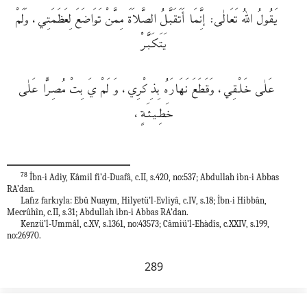
يَقُولُ اللهُ تَعَالٰى: إنَِّمَا أَتَقَبَّلُ الصَّلاَةَ مِمَّنْ تَوَاضَعَ لِعَظَمَتِي، وَلَمْ
يَتَكَبَّرْ
عَلٰى خَلـْقِي، وَقـَطَعَ نَـهَارَهُ بِذِكْرِي، وَ لَمْ يَ بِتْ مُصِرًّا عَلٰى
خَطِـيـئـَةٍ،
78
İbn-i Adiy, Kâmil fi’d-Duafâ, c.II, s.420, no:537; Abdullah ibn-i Abbas
RA’dan.
Lafız farkıyla: Ebû Nuaym, Hilyetü’l-Evliyâ, c.IV, s.18; İbn-i Hibbân,
Mecrûhîn, c.II, s.31; Abdullah ibn-i Abbas RA’dan.
Kenzü’l-Ummâl, c.XV, s.1361, no:43573; Câmiü’l-Ehàdîs, c.XXIV, s.199,
no:26970.
289