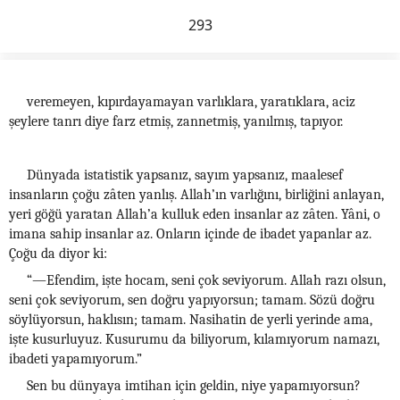
293
veremeyen, kıpırdayamayan varlıklara, yaratıklara, aciz
şeylere tanrı diye farz etmiş, zannetmiş, yanılmış, tapıyor.
Dünyada istatistik yapsanız, sayım yapsanız, maalesef
insanların çoğu zâten yanlış. Allah’ın varlığını, birliğini anlayan,
yeri göğü yaratan Allah’a kulluk eden insanlar az zâten. Yâni, o
imana sahip insanlar az. Onların içinde de ibadet yapanlar az.
Çoğu da diyor ki:
“—Efendim, işte hocam, seni çok seviyorum. Allah razı olsun,
seni çok seviyorum, sen doğru yapıyorsun; tamam. Sözü doğru
söylüyorsun, haklısın; tamam. Nasihatin de yerli yerinde ama,
işte kusurluyuz. Kusurumu da biliyorum, kılamıyorum namazı,
ibadeti yapamıyorum.”
Sen bu dünyaya imtihan için geldin, niye yapamıyorsun?