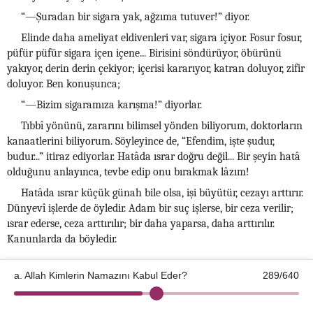
“—Şuradan bir sigara yak, ağzıma tutuver!” diyor.
Elinde daha ameliyat eldivenleri var, sigara içiyor. Fosur fosur,
püfür püfür sigara içen içene... Birisini söndürüyor, öbürünü
yakıyor, derin derin çekiyor; içerisi kararıyor, katran doluyor, zifir
doluyor. Ben konuşunca;
“—Bizim sigaramıza karışma!” diyorlar.
Tıbbî yönünü, zararını bilimsel yönden biliyorum, doktorların
kanaatlerini biliyorum. Söyleyince de, “Efendim, işte şudur,
budur...” itiraz ediyorlar. Hatâda ısrar doğru değil... Bir şeyin hatâ
olduğunu anlayınca, tevbe edip onu bırakmak lâzım!
Hatâda ısrar küçük günah bile olsa, işi büyütür, cezayı arttırır.
Dünyevî işlerde de öyledir. Adam bir suç işlerse, bir ceza verilir;
ısrar ederse, ceza arttırılır; bir daha yaparsa, daha arttırılır.
Kanunlarda da böyledir.
a. Allah Kimlerin Namazını Kabul Eder?
289/640
“—Günaha ısrar etmeyen, gündüzünü benim zikrimle geçiren,
benim yaratıklarıma kibirlenmeyen, tepeden bakmayan; benim
©2026 Kotku Enstitüsü
v2.8.3