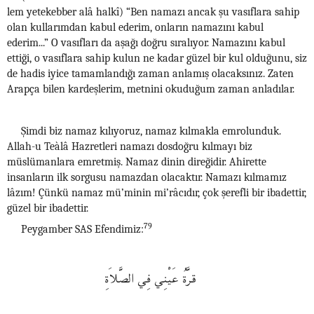
lem yetekebber alâ halkî) “Ben namazı ancak şu vasıflara sahip
olan kullarımdan kabul ederim, onların namazını kabul
ederim...” O vasıfları da aşağı doğru sıralıyor. Namazını kabul
ettiği, o vasıflara sahip kulun ne kadar güzel bir kul olduğunu, siz
de hadis iyice tamamlandığı zaman anlamış olacaksınız. Zaten
Arapça bilen kardeşlerim, metnini okuduğum zaman anladılar.
Şimdi biz namaz kılıyoruz, namaz kılmakla emrolunduk.
Allah-u Teàlâ Hazretleri namazı dosdoğru kılmayı biz
müslümanlara emretmiş. Namaz dinin direğidir. Ahirette
insanların ilk sorgusu namazdan olacaktır. Namazı kılmamız
lâzım! Çünkü namaz mü’minin mi’râcıdır, çok şerefli bir ibadettir,
güzel bir ibadettir.
79
Peygamber SAS Efendimiz:
قرَّةُ عَيْنِي فِي الصَّلاَةِ