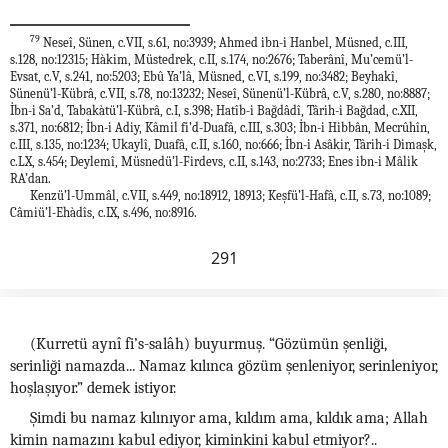
79
Neseî, Sünen, c.VII, s.61, no:3939; Ahmed ibn-i Hanbel, Müsned, c.III,
s.128, no:12315; Hàkim, Müstedrek, c.II, s.174, no:2676; Taberânî, Mu’cemü’l-
Evsat, c.V, s.241, no:5203; Ebû Ya’lâ, Müsned, c.VI, s.199, no:3482; Beyhakî,
Sünenü’l-Kübrâ, c.VII, s.78, no:13232; Neseî, Sünenü’l-Kübrâ, c.V, s.280, no:8887;
İbn-i Sa’d, Tabakàtü’l-Kübrâ, c.I, s.398; Hatîb-i Bağdâdî, Târih-i Bağdad, c.XII,
s.371, no:6812; İbn-i Adiy, Kâmil fi’d-Duafâ, c.III, s.303; İbn-i Hibbân, Mecrûhîn,
c.III, s.135, no:1234; Ukaylî, Duafâ, c.II, s.160, no:666; İbn-i Asâkir, Târih-i Dimaşk,
c.LX, s.454; Deylemî, Müsnedü’l-Firdevs, c.II, s.143, no:2733; Enes ibn-i Mâlik
RA’dan.
Kenzü’l-Ummâl, c.VII, s.449, no:18912, 18913; Keşfü’l-Hafâ, c.II, s.73, no:1089;
Câmiü’l-Ehàdîs, c.IX, s.496, no:8916.
291
(Kurretü aynî fi’s-salâh) buyurmuş. “Gözümün şenliği,
serinliği namazda... Namaz kılınca gözüm şenleniyor, serinleniyor,
hoşlaşıyor.” demek istiyor.
Şimdi bu namaz kılınıyor ama, kıldım ama, kıldık ama; Allah
kimin namazını kabul ediyor, kiminkini kabul etmiyor?..