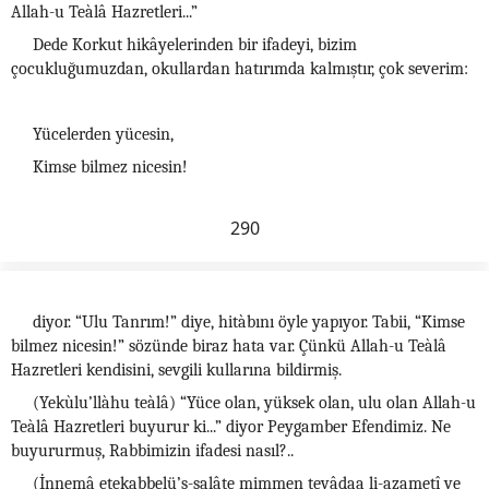
Allah-u Teàlâ Hazretleri...”
Dede Korkut hikâyelerinden bir ifadeyi, bizim
çocukluğumuzdan, okullardan hatırımda kalmıştır, çok severim:
Yücelerden yücesin,
Kimse bilmez nicesin!
290
diyor. “Ulu Tanrım!” diye, hitàbını öyle yapıyor. Tabii, “Kimse
bilmez nicesin!” sözünde biraz hata var. Çünkü Allah-u Teàlâ
Hazretleri kendisini, sevgili kullarına bildirmiş.
(Yekùlu’llàhu teàlâ) “Yüce olan, yüksek olan, ulu olan Allah-u
Teàlâ Hazretleri buyurur ki...” diyor Peygamber Efendimiz. Ne
buyururmuş, Rabbimizin ifadesi nasıl?..
(İnnemâ etekabbelü’s-salâte mimmen tevâdaa li-azametî ve