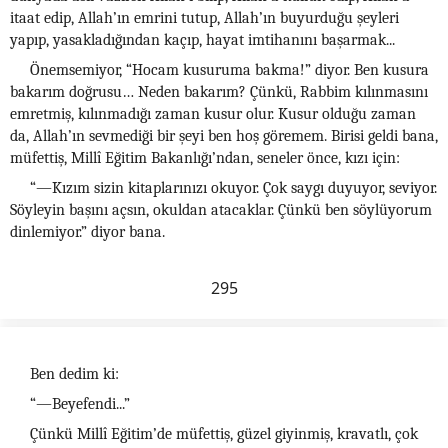
itaat edip, Allah’ın emrini tutup, Allah’ın buyurduğu şeyleri
yapıp, yasakladığından kaçıp, hayat imtihanını başarmak...
Önemsemiyor, “Hocam kusuruma bakma!” diyor. Ben kusura
bakarım doğrusu… Neden bakarım? Çünkü, Rabbim kılınmasını
emretmiş, kılınmadığı zaman kusur olur. Kusur olduğu zaman
da, Allah’ın sevmediği bir şeyi ben hoş göremem. Birisi geldi bana,
müfettiş, Millî Eğitim Bakanlığı’ndan, seneler önce, kızı için:
“—Kızım sizin kitaplarınızı okuyor. Çok saygı duyuyor, seviyor.
Söyleyin başını açsın, okuldan atacaklar. Çünkü ben söylüyorum
dinlemiyor.” diyor bana.
295
Ben dedim ki:
“—Beyefendi...”
Çünkü Millî Eğitim’de müfettiş, güzel giyinmiş, kravatlı, çok