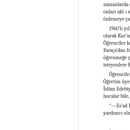
zamanlarda ö
onları akl-ı 
önlemeye çal
1960’lı yı
olarak Kur’a
Öğrenciler k
Farsça’dan f
öğrenmeğe ç
isteyenlere 
Öğrencile
Öğretim üyele
İslâm Edebiy
hocalar bile,
“—Es’ad B
yardımcı olm