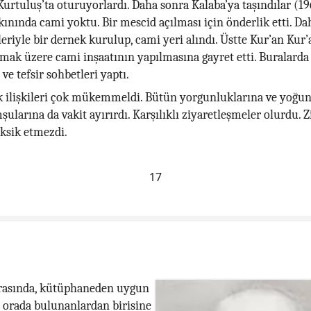
 Kurtuluş’ta oturuyorlardı. Daha sonra Kalaba’ya taşındılar (19
kınında cami yoktu. Bir mescid açılması için önderlik etti. Da
eriyle bir dernek kurulup, cami yeri alındı. Üstte Kur’an Kur’
lmak üzere cami inşaatının yapılmasına gayret etti. Buralard
ve tefsir sohbetleri yaptı.
ilişkileri çok mükemmeldi. Bütün yorgunluklarına ve yoğun
ularına da vakit ayırırdı. Karşılıklı ziyaretleşmeler olurdu. Z
ksik etmezdi.
17
ırasında, kütüphaneden uygun
r, orada bulunanlardan birisine