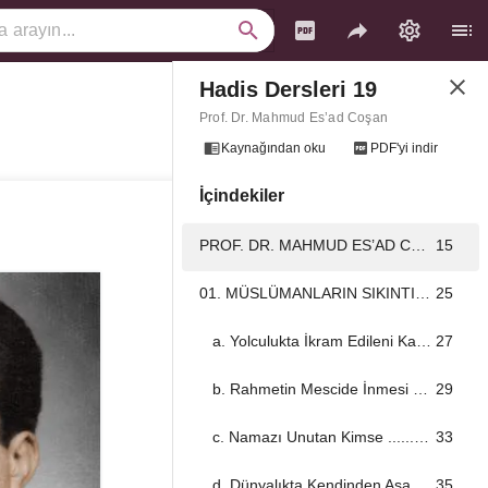
Hadis Dersleri 19
İÇİNDEKİLER ...................................................................................................................................
3
Prof. Dr. Mahmud Es’ad Coşan
ÖNSÖZ ...................................................................................................................................
11
Kaynağından oku
PDF'yi indir
İçindekiler
KISALTMALAR ...................................................................................................................................
13
PROF. DR. MAHMUD ES’AD COŞAN ...................................................................................................................................
15
01. MÜSLÜMANLARIN SIKINTILARI ...................................................................................................................................
25
a. Yolculukta İkram Edileni Kabul Edin! ...................................................................................................................................
27
b. Rahmetin Mescide İnmesi ...................................................................................................................................
29
c. Namazı Unutan Kimse ...................................................................................................................................
33
d. Dünyalıkta Kendinden Aşağıdakine Bakmak ...................................................................................................................................
35