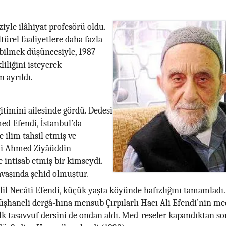
ziyle ilâhiyat profesörü oldu.
türel faaliyetlere daha fazla
bilmek düşüncesiyle, 1987
liliğini isteyerek
n ayrıldı.
ğitimini ailesinde gördü. Dedesi
d Efendi, İstanbul’da
 ilim tahsil etmiş ve
i Ahmed Ziyâüddin
e intisab etmiş bir kimseydi.
vaşında şehid olmuştur.
lil Necâti Efendi, küçük yaşta köyünde hafızlığını tamamladı.
şhaneli dergâ-hına mensub Çırpılarlı Hacı Ali Efendi’nin me
İlk tasavvuf dersini de ondan aldı. Med-reseler kapandıktan so