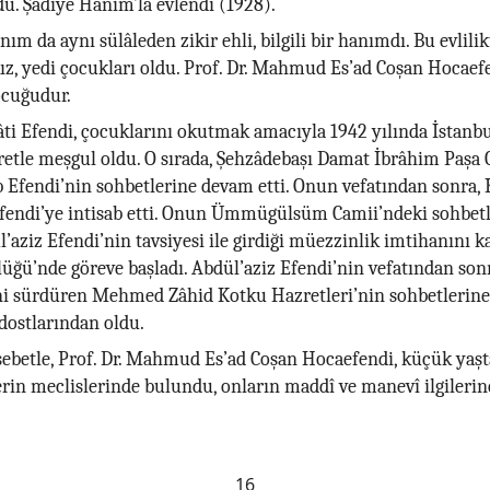
. Şadiye Hanım’la evlendi (1928).
ım da aynı sülâleden zikir ehli, bilgili bir hanımdı. Bu evlilik
 kız, yedi çocukları oldu. Prof. Dr. Mahmud Es’ad Coşan Hocaefe
cuğudur.
âti Efendi, çocuklarını okutmak amacıyla 1942 yılında İstanbul
aretle meşgul oldu. O sırada, Şehzâdebaşı Damat İbrâhim Paşa
b Efendi’nin sohbetlerine devam etti. Onun vefatından sonra, 
Efendi’ye intisab etti. Onun Ümmügülsüm Camii’ndeki sohbet
ül’aziz Efendi’nin tavsiyesi ile girdiği müezzinlik imtihanını 
üğü’nde göreve başladı. Abdül’aziz Efendi’nin vefatından son
ni sürdüren Mehmed Zâhid Kotku Hazretleri’nin sohbetlerine
dostlarından oldu.
betle, Prof. Dr. Mahmud Es’ad Coşan Hocaefendi, küçük yaşt
rin meclislerinde bulundu, onların maddî ve manevî ilgileri
16