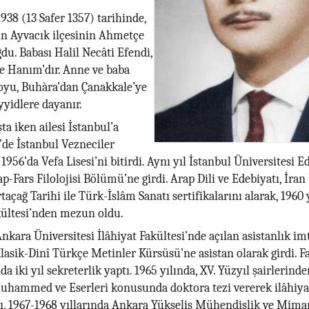
938 (13 Safer 1357) tarihinde,
in Ayvacık ilçesinin Ahmetçe
u. Babası Halil Necâti Efendi,
e Hanım’dır. Anne ve baba
oyu, Buhàra’dan Çanakkale’ye
yyidlere dayanır.
a iken ailesi İstanbul’a
0’de İstanbul Vezneciler
1956’da Vefa Lisesi’ni bitirdi. Aynı yıl İstanbul Üniversitesi E
p-Fars Filolojisi Bölümü’ne girdi. Arap Dili ve Edebiyatı, İran 
taçağ Tarihi ile Türk-İslâm Sanatı sertifikalarını alarak, 1960 
kültesi’nden mezun oldu.
Ankara Üniversitesi İlâhiyat Fakültesi’nde açılan asistanlık im
lasik-Dinî Türkçe Metinler Kürsüsü’ne asistan olarak girdi. F
 iki yıl sekreterlik yaptı. 1965 yılında, XV. Yüzyıl şairlerind
uhammed ve Eserleri konusunda doktora tezi vererek ilâhiya
ı. 1967-1968 yıllarında Ankara Yükseliş Mühendislik ve Mimar