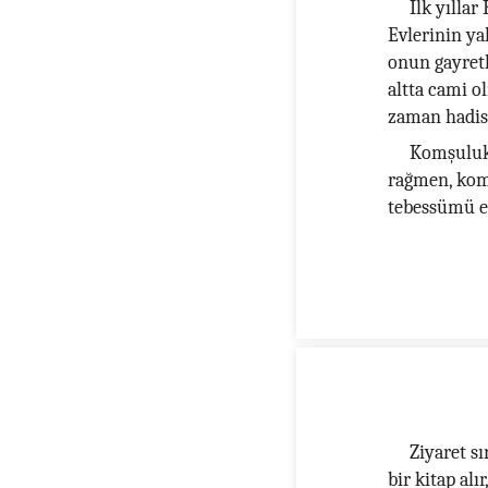
İlk yıllar
Evlerinin ya
onun gayretl
altta cami o
zaman hadis 
Komşuluk 
rağmen, komş
tebessümü e
Ziyaret s
bir kitap alı