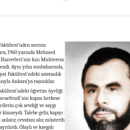
Fakültesi’nden mezun
nra, 1960 yazında Mehmed
 Hazretleri’nin kızı Muhterem
endi. Aynı yılın sonbaharında,
yat Fakültesi’ndeki asistanlık
sıyla Ankara’ya taşındılar.
akültesi’ndeki öğretim üyeliği
Hocaefendi’nin kapısı herkese
cilerin çok sevdiği ve saygı
r kimseydi. Talebe gelir, kapıyı
i anlatır, cevabını alır, müsterih
 ayrılırdı. Olaylı ve kavgalı