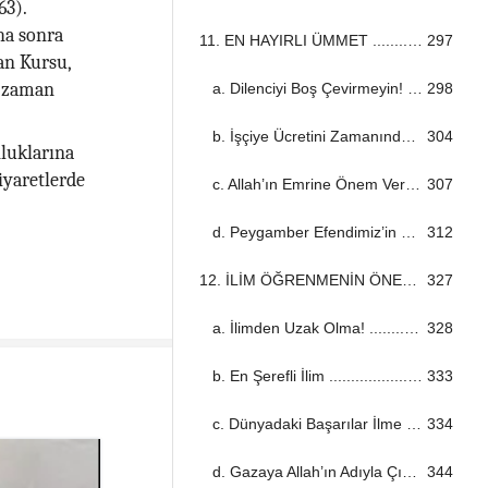
63).
ha sonra
11. EN HAYIRLI ÜMMET ...................................................................................................................................
297
an Kursu,
a zaman
a. Dilenciyi Boş Çevirmeyin! ...................................................................................................................................
298
b. İşçiye Ücretini Zamanında Verin! ...................................................................................................................................
304
luklarına
iyaretlerde
c. Allah’ın Emrine Önem Ver! ...................................................................................................................................
307
d. Peygamber Efendimiz’in Üstünlüğü ...................................................................................................................................
312
12. İLİM ÖĞRENMENİN ÖNEMİ ...................................................................................................................................
327
a. İlimden Uzak Olma! ...................................................................................................................................
328
b. En Şerefli İlim ...................................................................................................................................
333
c. Dünyadaki Başarılar İlme Bağlı ...................................................................................................................................
334
d. Gazaya Allah’ın Adıyla Çıkın! ...................................................................................................................................
344