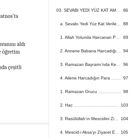
03. SEVABI YEDİ YÜZ KAT AMELLER ...................................................................................................................................
86
atnos’ta
a. Sevabı Yedi Yüz Kat Verilen Ameller ...................................................................................................................................
88
1. Allah Yolunda Harcanan Para ...................................................................................................................................
89
nvanını aldı
2. Annene Babana Harcadığın Para ...................................................................................................................................
94
e öğretim
3. Ramazan Bayramı’nda Kesilen Kurban ...................................................................................................................................
96
da çeşitli
4. Ailene Harcadığın Para ...................................................................................................................................
97
1. Ramazan Orucu ...................................................................................................................................
98
2. Hac ...................................................................................................................................
103
3. Rasûlüllah’ın Mescidini Ziyaret Etmek ...................................................................................................................................
104
4. Mescid-i Aksa’yı Ziyaret Etmek ...................................................................................................................................
105