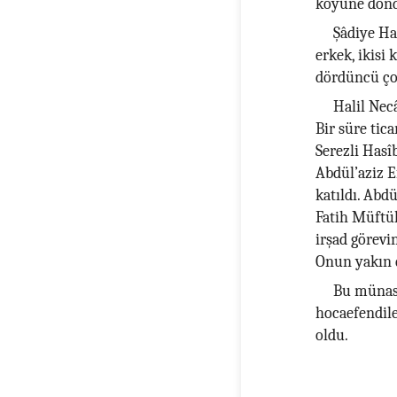
köyüne döndü
Şâdiye Han
erkek, ikisi
dördüncü ço
Halil Nec
Bir süre tic
Serezli Hasî
Abdül’aziz 
katıldı. Abd
Fatih Müftül
irşad görevi
Onun yakın 
Bu münase
hocaefendile
oldu.