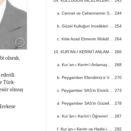
09. KULLUĞUN İNCELİKLERİ ...................................................................................................................................
243
a. Cennet ve Cehennemin Sakinleri ...................................................................................................................................
244
b. Güzel Kulluğun İncelikleri ...................................................................................................................................
254
c. Köle Azad Etmenin Mükâfâtı ...................................................................................................................................
264
10. KUR’AN-I KERİM’İ ANLAMAK ...................................................................................................................................
266
î olarak,
a. Kur’an-ı Kerim’i Anlamaya Çalışın! ...................................................................................................................................
268
 ederdi.
b. Peygamber Efendimiz’e Vahiy Gelmesi ...................................................................................................................................
270
le Türk-
fesör olmuş
c. Peygamber SAS’in Eminliği ...................................................................................................................................
273
d. Peygamber SAS’in Güzelliği ...................................................................................................................................
278
 Herkese
e. Kur’ân-ı Kerîm’i Öğrenin! ...................................................................................................................................
287
f. Kur’an-ı Kerim ve Hadis-i Şerif ...................................................................................................................................
292