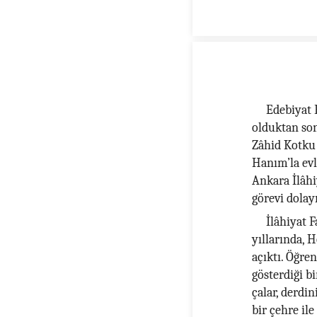
Edebiyat 
olduktan so
Zâhid Kotku
Hanım’la evl
Ankara İlâhi
görevi dolayı
İlâhiyat F
yıllarında, 
açıktı. Öğren
gösterdiği bi
çalar, derdin
bir çehre ile