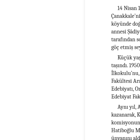
14 Nisan 1
Çanakkale’n
köyünde doğd
annesi Şâdiy
tarafından s
göç etmiş se
Küçük yaşt
taşındı. 195
İlkokulu’nu, 
Fakültesi Ara
Edebiyatı, Or
Edebiyat Fa
Aynı yıl, 
kazanarak, K
komisyonunda
Hatiboğlu M
ünvanını ald