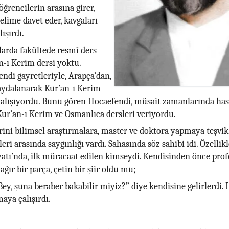
ğrencilerin arasına girer,
selime davet eder, kavgaları
ışırdı.
llarda fakültede resmî ders
n-ı Kerim dersi yoktu.
endi gayretleriyle, Arapça’dan,
aydalanarak Kur’an-ı Kerim
alışıyordu. Bunu gören Hocaefendi, müsait zamanlarında hasb
Kur’an-ı Kerim ve Osmanlıca dersleri veriyordu.
rini bilimsel araştırmalara, master ve doktora yapmaya teşvik
ri arasında saygınlığı vardı. Sahasında söz sahibi idi. Özellik
atı’nda, ilk müracaat edilen kimseydi. Kendisinden önce pro
 ağır bir parça, çetin bir şiir oldu mu;
ey, şuna beraber bakabilir miyiz?” diye kendisine gelirlerdi.
aya çalışırdı.