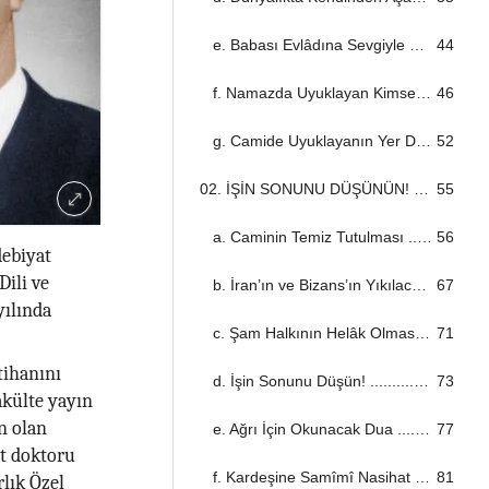
e. Babası Evlâdına Sevgiyle Bakarsa… ...................................................................................................................................
44
f. Namazda Uyuklayan Kimse ...................................................................................................................................
46
g. Camide Uyuklayanın Yer Değiştirmesi ...................................................................................................................................
52
02. İŞİN SONUNU DÜŞÜNÜN! ...................................................................................................................................
55
a. Caminin Temiz Tutulması ...................................................................................................................................
56
debiyat
Dili ve
b. İran’ın ve Bizans’ın Yıkılacağı ...................................................................................................................................
67
yılında
c. Şam Halkının Helâk Olması ...................................................................................................................................
71
tihanını
d. İşin Sonunu Düşün! ...................................................................................................................................
73
akülte yayın
en olan
e. Ağrı İçin Okunacak Dua ...................................................................................................................................
77
t doktoru
f. Kardeşine Samîmî Nasihat ...................................................................................................................................
81
lık Özel