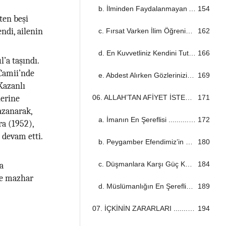
b. İlminden Faydalanmayan Alim ...................................................................................................................................
154
ten beşi
ndi, ailenin
c. Fırsat Varken İlim Öğrenin! ...................................................................................................................................
162
d. En Kuvvetliniz Kendini Tutabilendir ...................................................................................................................................
166
’a taşındı.
 Camii’nde
e. Abdest Alırken Gözlerinizi İyi Yıkayın! ...................................................................................................................................
169
Kazanlı
06. ALLAH’TAN AFİYET İSTEYİN! ...................................................................................................................................
171
lerine
kazanarak,
a. İmanın En Şereflisi ...................................................................................................................................
172
ra (1952),
 devam etti.
b. Peygamber Efendimiz’in Tesiri ...................................................................................................................................
180
c. Düşmanlara Karşı Güç Kuvvet Hazırlayın! ...................................................................................................................................
184
a
ne mazhar
d. Müslümanlığın En Şereflisi ...................................................................................................................................
189
07. İÇKİNİN ZARARLARI ...................................................................................................................................
194