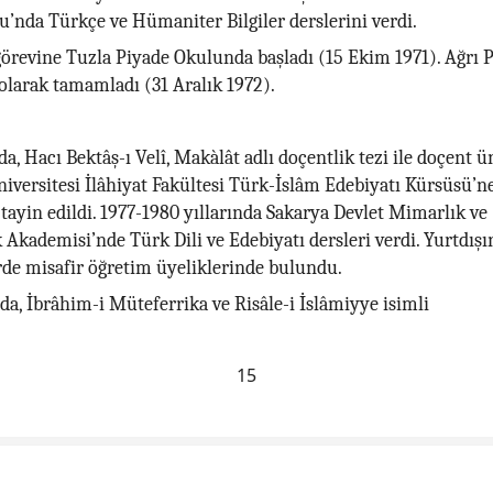
’nda Türkçe ve Hümaniter Bilgiler derslerini verdi.
görevine Tuzla Piyade Okulunda başladı (15 Ekim 1971). Ağrı P
larak tamamladı (31 Aralık 1972).
da, Hacı Bektâş-ı Velî, Makàlât adlı doçentlik tezi ile doçent ü
iversitesi İlâhiyat Fakültesi Türk-İslâm Edebiyatı Kürsüsü’n
 tayin edildi. 1977-1980 yıllarında Sakarya Devlet Mimarlık ve
Akademisi’nde Türk Dili ve Edebiyatı dersleri verdi. Yurtdışın
rde misafir öğretim üyeliklerinde bulundu.
nda, İbrâhim-i Müteferrika ve Risâle-i İslâmiyye isimli
15