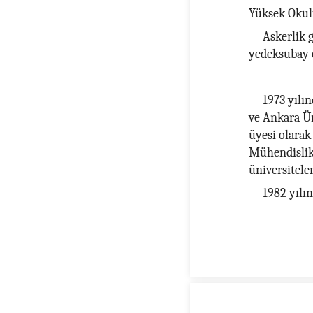
Yüksek Okulu
Askerlik 
yedeksubay o
1973 yılın
ve Ankara Ün
üyesi olarak
Mühendislik 
üniversitele
1982 yılı