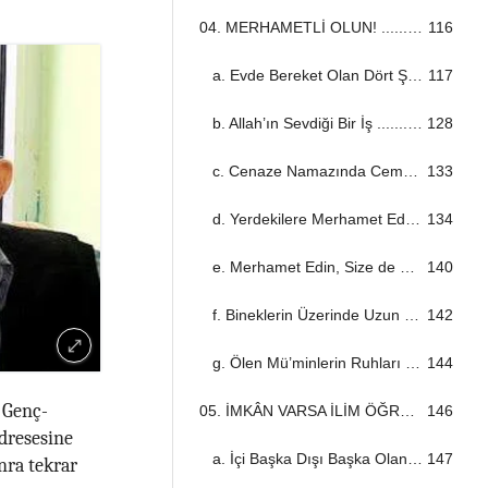
04. MERHAMETLİ OLUN! ...................................................................................................................................
116
a. Evde Bereket Olan Dört Şey ...................................................................................................................................
117
b. Allah’ın Sevdiği Bir İş ...................................................................................................................................
128
c. Cenaze Namazında Cemaatin Faydası ...................................................................................................................................
133
d. Yerdekilere Merhamet Edin! ...................................................................................................................................
134
e. Merhamet Edin, Size de Merhamet Edilsin! ...................................................................................................................................
140
f. Bineklerin Üzerinde Uzun Konuşmayın! ...................................................................................................................................
142
g. Ölen Mü’minlerin Ruhları ...................................................................................................................................
144
 Genç-
05. İMKÂN VARSA İLİM ÖĞRENİN! ...................................................................................................................................
146
dresesine
a. İçi Başka Dışı Başka Olan Kimse ...................................................................................................................................
147
nra tekrar