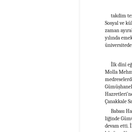
takdim te
Sosyal ve kül
zaman ayıra
yılında emek
üniversitede
İlk dînî e
Molla Mehme
medreselerde
Gümüşhanel
Hazretleri’n
Çanakkale Sa
Babası Ha
liğinde Gümü
devam etti. 