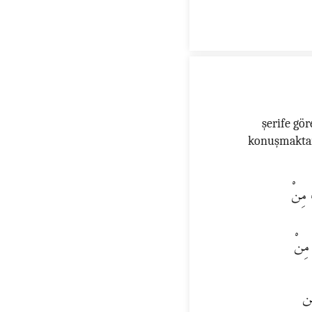
şerife gö
konuşmaktan
َ مِنْ
مِنْ
سن