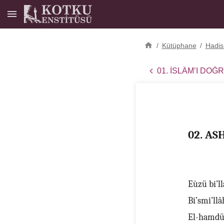
/
Kütüphane
/
Hadis
01. İSLÂM’I DOĞ
02. A
Eùzü bi’l
Bi’smi’ll
El-hamdü 