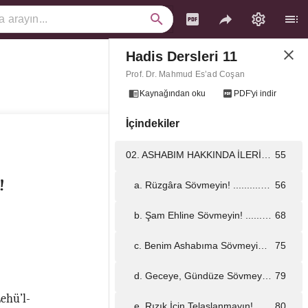
Hadis Dersleri 11
b. Beyaz Horozu Kötülemeyin! ...................................................................................................................................
42
Prof. Dr. Mahmud Es’ad Coşan
c. Dünyâya Sövmeyin! ...................................................................................................................................
45
Kaynağından oku
PDF'yi indir
İçindekiler
d. Zamana Sövmeyin! ...................................................................................................................................
50
02. ASHABIM HAKKINDA İLERİ GERİ KONUŞMAYIN! ...................................................................................................................................
55
!
a. Rüzgâra Sövmeyin! ...................................................................................................................................
56
b. Şam Ehline Sövmeyin! ...................................................................................................................................
68
c. Benim Ashabıma Sövmeyin! ...................................................................................................................................
75
d. Geceye, Gündüze Sövmeyin! ...................................................................................................................................
79
ehü’l-
e. Rızık İçin Telaşlanmayın! ...................................................................................................................................
80