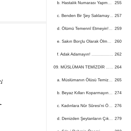
b. Hastalık Numarası Yapmayın! ...................................................................................................................................
255
c. Benden Bir Şey Saklamayın! ...................................................................................................................................
257
d. Ölümü Temennî Etmeyin! ...................................................................................................................................
259
e. Sakın Borçlu Olarak Ölme! ...................................................................................................................................
260
f. Adak Adamayın! ...................................................................................................................................
262
09. MÜSLÜMAN TEMİZDİR ...................................................................................................................................
264
لا
a. Müslümanın Ölüsü Temizdir ...................................................................................................................................
265
b. Beyaz Kılları Koparmayın! ...................................................................................................................................
274
خَ
c. Kadınlara Nûr Sûresi’ni Öğretin! ...................................................................................................................................
276
d. Denizden Şeytanların Çıkması ...................................................................................................................................
279