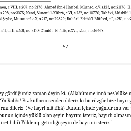
nen, c.VIII, s.207, no:2178; Ahmed ibn-i Hanbel, Müsned, c.V, s.123, no:21176; 
 s.298, no:3075; Neseî, Sünenü’l-Kübrâ, c.VI, s.232, no:10770; Tahâvî, Müşkilü’l-Âs
î Şeybe, Musannef, c.X, s.217, no:29829; Buhàrî, Edebü’l-Müfred, c.I, s.251, no:
l, c.III, s.601, no:8110; Câmiü’l-Ehàdîs, c.XVI, s.155, no:16467.
57
şey gördüğünüz zaman deyin ki: (Allàhümme innâ nes’elüke 
“Yâ Rabbi! Biz kulların senden dileriz ki bu rüzgâr bize hayır g
rını dileriz. (Ve hayri mâ fîhâ) Bunun içinde yağmur mu var 
bunun içinde yüklü olan şeyin hayrını isteriz, hayırlı olmasını
ret bihî) Yüklenip getirdiği şeyin de hayrını isteriz.”