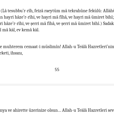
 (Lâ tesubbu’r-rîh, feizâ raeytüm mâ tekrahûne fekùlû: All
n hayri hâze’r-rîhi, ve hayri mâ fîhâ, ve hayri mâ ümiret bihî
i hâze’r-rîhi, ve şerri mâ fîhâ, ve şerri mâ ümiret bihî.) Sadak
fî mâ kàl, ev kemâ kàl.
ve muhterem cemaat-i müslimîn! Allah-u Teàlâ Hazretleri’nin
keti, ihsanı,
55
nya ve ahirette üzerinize olsun… Allah-u Teàlâ Hazretleri sevd