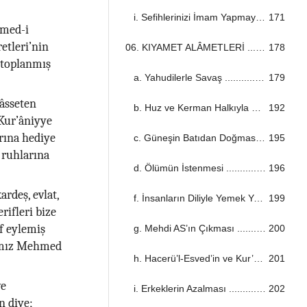
i. Sefihlerinizi İmam Yapmayın! ...................................................................................................................................
171
mmed-i
etleri’nin
06. KIYAMET ALÂMETLERİ ...................................................................................................................................
178
 toplanmış
a. Yahudilerle Savaş ...................................................................................................................................
179
hâsseten
b. Huz ve Kerman Halkıyla Savaş ...................................................................................................................................
192
Kur’âniyye
rına hediye
c. Güneşin Batıdan Doğması ...................................................................................................................................
195
 ruhlarına
d. Ölümün İstenmesi ...................................................................................................................................
196
rdeş, evlat,
f. İnsanların Diliyle Yemek Yemesi ...................................................................................................................................
199
rifleri bize
if eylemiş
g. Mehdi AS’ın Çıkması ...................................................................................................................................
200
ğımız Mehmed
h. Hacerü’l-Esved’in ve Kur’an’ın Kaldırılması ...................................................................................................................................
201
ve
i. Erkeklerin Azalması ...................................................................................................................................
202
n diye;