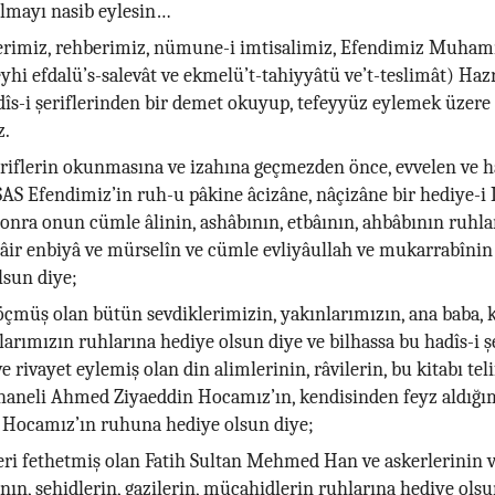
olmayı nasib eylesin…
rimiz, rehberimiz, nümune-i imtisalimiz, Efendimiz Muha
yhi efdalü’s-salevât ve ekmelü’t-tahiyyâtü ve’t-teslimât) Hazr
îs-i şeriflerinden bir demet okuyup, tefeyyüz eylemek üzere
z.
eriflerin okunmasına ve izahına geçmezden önce, evvelen ve 
S Efendimiz’in ruh-u pâkine âcizâne, nâçizâne bir hediye-i 
sonra onun cümle âlinin, ashâbının, etbâının, ahbâbının ruhla
sâir enbiyâ ve mürselîn ve cümle evliyâullah ve mukarrabînin
lsun diye;
öçmüş olan bütün sevdiklerimizin, yakınlarımızın, ana baba, ka
larımızın ruhlarına hediye olsun diye ve bilhassa bu hadîs-i şe
e rivayet eylemiş olan din alimlerinin, râvilerin, bu kitabı tel
aneli Ahmed Ziyaeddin Hocamız’ın, kendisinden feyz aldı
 Hocamız’ın ruhuna hediye olsun diye;
eri fethetmiş olan Fatih Sultan Mehmed Han ve askerlerinin 
ın, şehidlerin, gazilerin, mücahidlerin ruhlarına hediye olsu