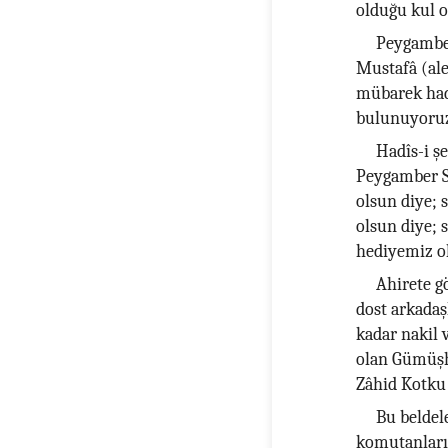
olduğu kul 
Peygambe
Mustafâ (ale
mübarek had
bulunuyoru
Hadîs-i ş
Peygamber SA
olsun diye; 
olsun diye; 
hediyemiz o
Ahirete g
dost arkadaş
kadar nakil v
olan Gümüşh
Zâhid Kotku
Bu beldel
komutanların