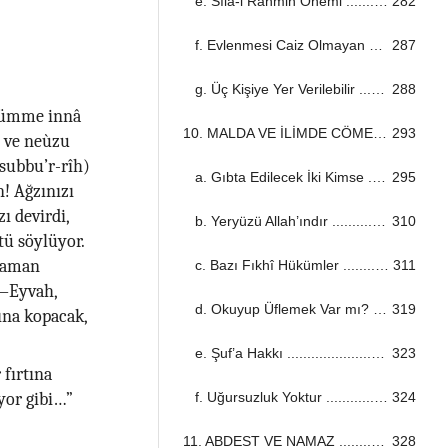
e. Sıla-i Rahmin Önemi ...................................................................................................................................
282
f. Evlenmesi Caiz Olmayan Durumlar ...................................................................................................................................
287
g. Üç Kişiye Yer Verilebilir ...................................................................................................................................
288
àhümme innâ
10. MALDA VE İLİMDE CÖMERTLİK ...................................................................................................................................
293
; ve neùzu
esubbu’r-rîh)
a. Gıbta Edilecek İki Kimse ...................................................................................................................................
295
n! Ağzınızı
ı devirdi,
b. Yeryüzü Allah’ındır ...................................................................................................................................
310
tü söylüyor.
zaman
c. Bazı Fıkhî Hükümler ...................................................................................................................................
311
“—Eyvah,
d. Okuyup Üflemek Var mı? ...................................................................................................................................
319
tına kopacak,
e. Şuf’a Hakkı ...................................................................................................................................
323
fırtına
f. Uğursuzluk Yoktur ...................................................................................................................................
324
yor gibi…”
11. ABDEST VE NAMAZ ...................................................................................................................................
328