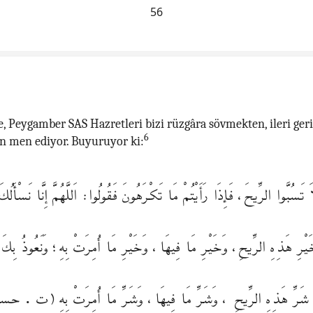
56
re, Peygamber SAS Hazretleri bizi rüzgâra sövmekten, ileri geri
6
 men ediyor. Buyuruyor ki:
َ تَسُبَّوا الرِّيحَ، فَإِذَا رَأَيْتُمْ مَا تَكْرَهُونَ فَقُولُوا: اَللَّهُمَّ إِنَّا نَسْأَلُك
يْرِ هَذِهِ الرِّيحِ، وَخَيْرِ مَا فِيهَا، وَخَيْرِ مَا أُمِرَتْ بِهِ؛ وَنَعُوذُ بِكَ 
شَرِّ هَذِهِ الرِّيحِ ، وَشَرِّ مَا فِيهَا، وَشَرِّ مَا أُمِرَتْ بِهِ (ت . ح