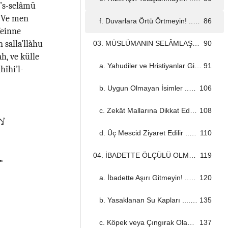
e’s-selâmü
… Ve men
f. Duvarlara Örtü Örtmeyin! ...................................................................................................................................
86
feinne
 salla’llàhu
03. MÜSLÜMANIN SELÂMLAŞMASI ...................................................................................................................................
90
h, ve külle
a. Yahudiler ve Hristiyanlar Gibi Selâm Vermeyin! ...................................................................................................................................
91
hîhi’l-
b. Uygun Olmayan İsimler ...................................................................................................................................
106
c. Zekât Mallarına Dikkat Edin! ...................................................................................................................................
108
لا
d. Üç Mescid Ziyaret Edilir ...................................................................................................................................
110
خَ
04. İBADETTE ÖLÇÜLÜ OLMAK ...................................................................................................................................
119
a. İbadette Aşırı Gitmeyin! ...................................................................................................................................
120
b. Yasaklanan Su Kapları ...................................................................................................................................
135
c. Köpek veya Çıngırak Olan Yere Melek Gelmez ...................................................................................................................................
137