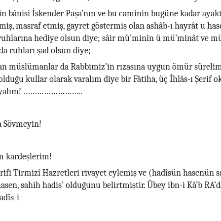
n bânisi İskender Paşa’nın ve bu caminin bugüne kadar ayak
miş, masraf etmiş, gayret göstermiş olan ashâb-ı hayrât u has
ruhlarına hediye olsun diye; sâir mü’minîn ü mü’minât ve m
a ruhları şad olsun diye;
an müslümanlar da Rabbimiz’in rızasına uygun ömür süreli
 olduğu kullar olarak varalım diye bir Fâtiha, üç İhlâs-ı Şerif 
layalım! ……………………..
a Sövmeyin!
 kardeşlerim!
erifi Tirmizî Hazretleri rivayet eylemiş ve (hadîsün hasenün 
hasen, sahih hadis’ olduğunu belirtmiştir. Übey ibn-i Kâ’b RA’d
adîs-i