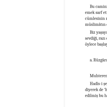
Bu camini
emek sarf et
cümlesinin 
müslimâtın d
Biz yaşay
sevdiği, razı
öylece baş
a. Rüzgâr
Muhterem
Hadîs-i ş
diyerek de ‘
edilmiş bu h