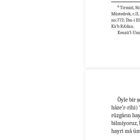
6
Tirmizî, Sü
Müstedrek, c.II,
no:772; İbn-i Eb
Kâ’b RA’dan.
Kenzü’l-Ummâ
Öyle bir 
hâze’r-rîhi) 
rüzgârın hay
bilmiyoruz, 
hayri mâ ümi