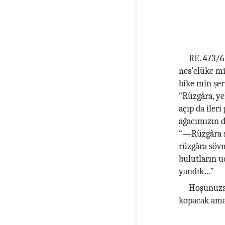
RE. 473/6
nes’elüke mi
bike min şerr
“Rüzgâra, ye
açıp da iler
ağacımızın d
“—Rüzgâra s
rüzgâra sövm
bulutların uc
yandık…”
Hoşunuza 
kopacak ama 