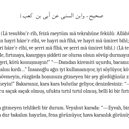
صحيح، وابن السنى عن أبى بن كعب)
 (Lâ tesubbu’r-rîh, feizâ raeytüm mâ tekrahûne fekùlû: All
n hayri hâze’r-rîhi, ve hayri mâ fîhâ, ve hayri mâ ümiret bihî
i hâze’r-rîhi, ve şerri mâ fîhâ, ve şerri mâ ümiret bihî.) (Lâ t
le, fırtınaya, kasırgaya şiddeti ne olursa olsun sövüp durmayı
i geri, kötü konuşmayın!” “—Damdan kiremiti uçurdu, bacamız
alını kırdı…” İnsanoğlu ağzı iyi kullanamıyor, iyi söylüyor, kö
övmeyin, rüzgârda hoşunuza gitmeyen bir şey gördüğünüz 
eyin!” Bakarsınız, kara kara bulutlar geliyor, denizdesiniz: 
u saçak saçak olmuş, ufukta tırtıl tırtıl olmuş, belli ki bir fır
gitmeyen tehlikeli bir durum. Veyahut karada: “—Eyvah, bir 
dur bakalım hayırlısı, fena görünüyor, hava karanlık görünü