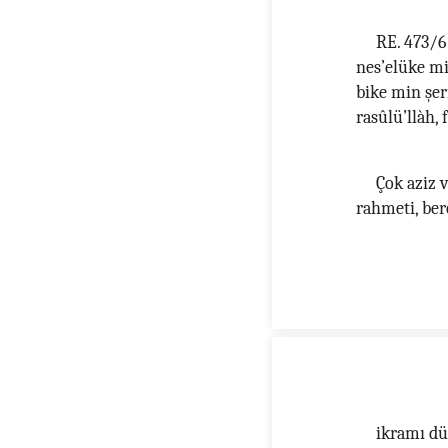
RE. 473/6
nes’elüke mi
bike min şerr
rasûlü’llàh, 
Çok aziz 
rahmeti, bere
ikramı dü