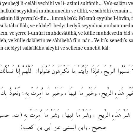
enbeğî li-celâli vechihî ve li- azîmi sultânih… Ve’s-salâtu v
i halkıhî seyyidinâ muhammedin ve âlihî, ve sahbihî ecmaîn
hsânin ilâ yevmi’d-dîn… Emmâ ba’d: Fa’lemû eyyühe’l-ihvân, 
îsi kitâbu’llàh, ve efdale’l-hedyi hedyü seyyidinâ muhammedin
llem, ve şerre’l-umûri muhdesâtühâ, ve külle muhdesetin bid’a
leh, ve külle dalâletin ve sàhibehâ fî’n-nâr… Ve bi’s-senedi’s-sa
e’n-nebiyyi salla’llàhu aleyhi ve selleme ennehû kàl:
َ تَسُبَّوا الرِّيحَ، فَإِذَا رَأَيْتُمْ مَا تَكْرَهُونَ فَقُولُوا: اَللَّهُمَّ إِنَّا نَسْأَلُك
يْرِ هَذِهِ الرِّيحِ، وَخَيْرِ مَا فِيهَا، وَخَيْرِ مَا أُمِرَتْ بِهِ؛ وَنَعُوذُ بِكَ 
شَرِّ هَذِهِ الرِّيحِ ، وَشَرِّ مَا فِيهَا، وَشَرِّ مَا أُمِرَتْ بِهِ (ت. حس
صحيح، وابن السنى عن أبى بن كعب)