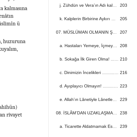
j. Zühdün ve Vera’ın Adı kalması ...................................................................................................................................
203
ta kalmasına
enâtın
k. Kalplerin Birbirine Aykırı Olması ...................................................................................................................................
205
üslimîn ü
07. MÜSLÜMAN OLMANIN ŞARTLARI ...................................................................................................................................
207
m, huzuruna
a. Hastaları Yemeye, İçmeye Zorlamayın! ...................................................................................................................................
208
okuyalım,
b. Sokağa İlk Giren Olma! ...................................................................................................................................
210
c. Dinimizin İncelikleri ...................................................................................................................................
216
d. Ayıplayıcı Olmayın! ...................................................................................................................................
223
e. Allah’ın Lânetiyle Lânetleşmeyin! ...................................................................................................................................
229
sahihün)
08. İSLÂM’DAN UZAKLAŞMANIN ZARARI ...................................................................................................................................
238
an rivayet
a. Ticarette Aldatmamak Esastır ...................................................................................................................................
239