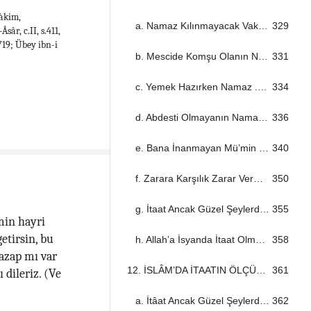
Hàkim,
a. Namaz Kılınmayacak Vakitler ...................................................................................................................................
329
âr, c.II, s.411,
719; Übey ibn-i
b. Mescide Komşu Olanın Namazı ...................................................................................................................................
331
c. Yemek Hazırken Namaz ...................................................................................................................................
334
d. Abdesti Olmayanın Namazı Yoktur ...................................................................................................................................
336
e. Bana İnanmayan Mü’min Olamaz! ...................................................................................................................................
340
f. Zarara Karşılık Zarar Vermek Yoktur ...................................................................................................................................
350
g. İtaat Ancak Güzel Şeylerde Olur ...................................................................................................................................
355
min hayri
etirsin, bu
h. Allah’a İsyanda İtaat Olmaz ...................................................................................................................................
358
azap mı var
12. İSLÂM’DA İTAATIN ÖLÇÜSÜ ...................................................................................................................................
361
 dileriz. (Ve
a. İtâat Ancak Güzel Şeylerde Olur ...................................................................................................................................
362