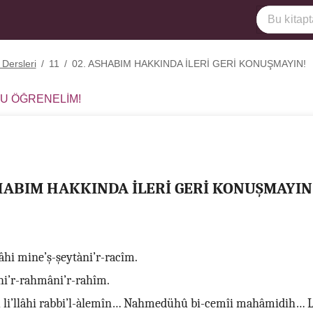
 Dersleri
/
11
/
02. ASHABIM HAKKINDA İLERİ GERİ KONUŞMAYIN!
RU ÖĞRENELİM!
SHABIM HAKKINDA İLERİ GERİ KONUŞMAYIN
lâhi mine’ş-şeytàni’r-racîm.
âhi’r-rahmâni’r-rahîm.
li’llâhi rabbi’l-àlemîn… Nahmedühû bi-cemîi mahâmidih… L