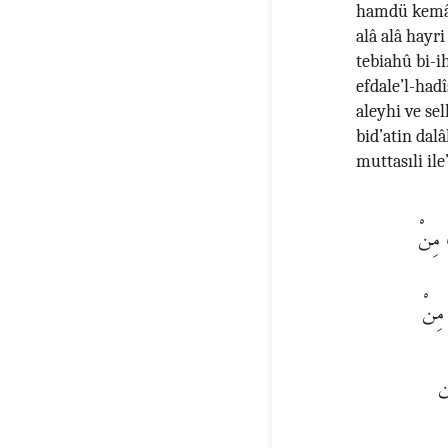
hamdü kemâ y
alâ alâ hayr
tebiahû bi-i
efdale’l-had
aleyhi ve se
bid’atin dalâ
muttasıli il
َ مِنْ
مِنْ
ن