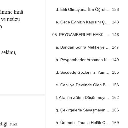
d. Ehli Olmayana İlim Öğretmeyin! ...................................................................................................................................
138
àhümme innâ
; ve neùzu
e. Gece Evinizin Kapısını Çalmayın! ...................................................................................................................................
143
a
05. PEYGAMBERLER HAKKINDA TARTIŞMAYIN! ...................................................................................................................................
146
a. Bundan Sonra Mekke’ye Savaş Açmayın! ...................................................................................................................................
147
 selâmı,
b. Peygamberler Arasında Kıyaslama Yapmayın! ...................................................................................................................................
149
d. Secdede Gözlerinizi Yummayın! ...................................................................................................................................
155
e. Cahiliye Devrinde Ölen Babalarınızla Övünmeyin! ...................................................................................................................................
156
f. Allah’ın Zâtını Düşünmeyin! ...................................................................................................................................
162
g. Çekirgelerle Savaşmayın! ...................................................................................................................................
166
h. Ümmetin Taunla Helâk Olacağı ...................................................................................................................................
169
iği, razı