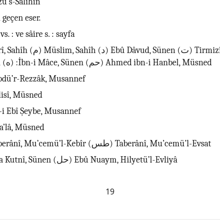
zu’s-Sàlihîn
ı geçen eser.
 vs. : ve sâire s. : sayfa
Neseî, Sünen (ه) :İbn-i Mâce, Sünen (حم) Ahmed ibn-i Hanbel, Müsned
: Abdü’r-Rezzâk, Musannef
âlisî, Müsned
bn-i Ebî Şeybe, Musannef
 Ya’lâ, Müsned
(طب) Taberânî, Mu’cemü’l-Kebîr (طس) Taberânî, Mu’cemü’l-Evsat
(قط) Dâra Kutnî, Sünen (حل) Ebû Nuaym, Hilyetü’l-Evliyâ
19