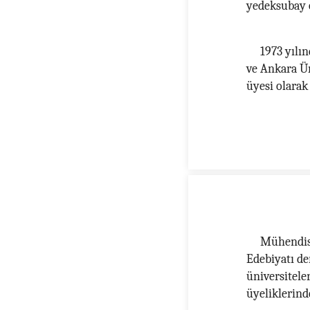
yedeksubay o
1973 yılın
ve Ankara Ün
üyesi olarak
Mühendisl
Edebiyatı der
üniversitele
üyeliklerin