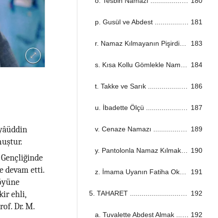
o. Tesbih Namazı ...................................................................................................................................
180
p. Gusül ve Abdest ...................................................................................................................................
181
r. Namaz Kılmayanın Pişirdiği ...................................................................................................................................
183
s. Kısa Kollu Gömlekle Namaz ...................................................................................................................................
184
t. Takke ve Sarık ...................................................................................................................................
186
u. İbadette Ölçü ...................................................................................................................................
187
iyâüddin
v. Cenaze Namazı ...................................................................................................................................
189
muştur.
y. Pantolonla Namaz Kılmak ...................................................................................................................................
190
 Gençliğinde
 devam etti.
z. İmama Uyanın Fatiha Okuması ...................................................................................................................................
191
köyüne
5. TAHARET ...................................................................................................................................
192
ir ehli,
rof. Dr. M.
a. Tuvalette Abdest Almak ...................................................................................................................................
192