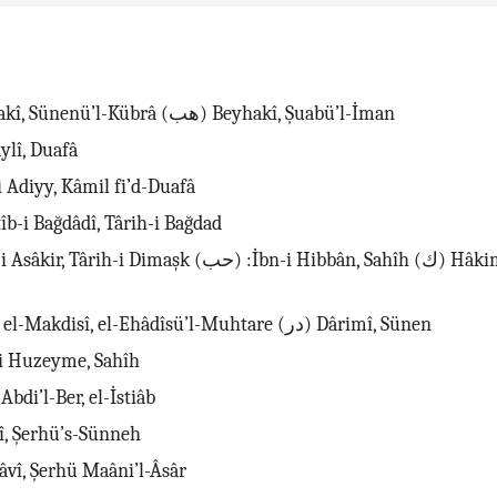
(ق) Beyhakî, Sünenü’l-Kübrâ (هب) Beyhakî, Şuabü’l-İman
kaylî, Duafâ
bn-i Adiyy, Kâmil fi’d-Duafâ
Hatîb-i Bağdâdî, Târih-i Bağdad
(ض) Ziyâ el-Makdisî, el-Ehâdîsü’l-Muhtare (در) Dârimî, Sünen
bn-i Huzeyme, Sahîh
-i Abdi’l-Ber, el-İstiâb
avî, Şerhü’s-Sünneh
Tahâvî, Şerhü Maâni’l-Âsâr