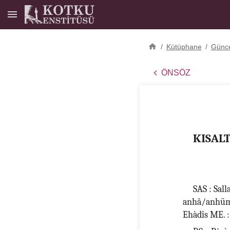
/
Kütüphane
/
Günce
ÖNSÖZ
KISAL
SAS : Sall
anhâ/anhümâ.
Ehàdîs ME. 