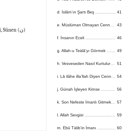
d. İslâm’ın Şartı Beş ...................................................................................................................................
41
e. Müslüman Olmayan Cennete Girer mi? ...................................................................................................................................
43
f. İnsanın Eceli ...................................................................................................................................
46
g. Allah-u Teàlâ’yı Görmek ...................................................................................................................................
49
h. Vesveseden Nasıl Kurtuluruz? ...................................................................................................................................
51
i. Lâ ilâhe illa’llah Diyen Cennete Girer ...................................................................................................................................
54
j. Günah İşleyen Kimse ...................................................................................................................................
56
k. Son Nefeste İmanlı Gitmek ...................................................................................................................................
57
l. Allah Sevgisi ...................................................................................................................................
59
m. Ebû Tàlib’in İmanı ...................................................................................................................................
60