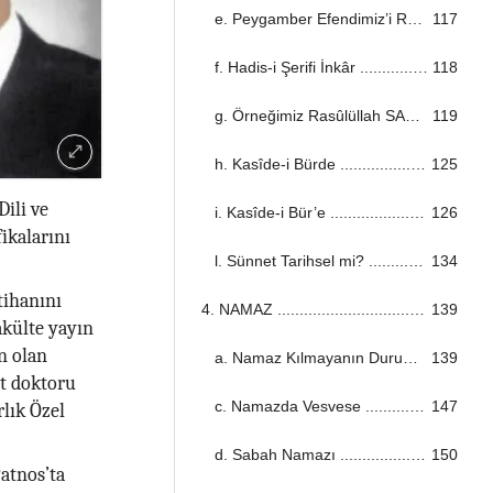
e. Peygamber Efendimiz’i Rüyada Görmek ...................................................................................................................................
117
f. Hadis-i Şerifi İnkâr ...................................................................................................................................
118
g. Örneğimiz Rasûlüllah SAS ...................................................................................................................................
119
h. Kasîde-i Bürde ...................................................................................................................................
125
Dili ve
i. Kasîde-i Bür’e ...................................................................................................................................
126
fikalarını
l. Sünnet Tarihsel mi? ...................................................................................................................................
134
tihanını
4. NAMAZ ...................................................................................................................................
139
akülte yayın
en olan
a. Namaz Kılmayanın Durumu? ...................................................................................................................................
139
t doktoru
c. Namazda Vesvese ...................................................................................................................................
147
lık Özel
d. Sabah Namazı ...................................................................................................................................
150
atnos’ta