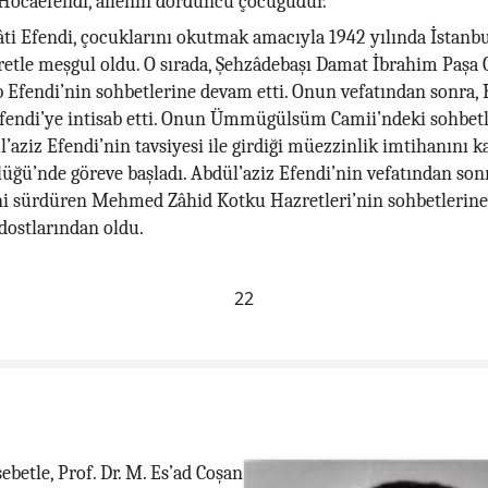
 Hocaefendi, ailenin dördüncü çocuğudur.
âti Efendi, çocuklarını okutmak amacıyla 1942 yılında İstanbul
aretle meşgul oldu. O sırada, Şehzâdebaşı Damat İbrahim Paşa
b Efendi’nin sohbetlerine devam etti. Onun vefatından sonra, 
Efendi’ye intisab etti. Onun Ümmügülsüm Camii’ndeki sohbet
ül’aziz Efendi’nin tavsiyesi ile girdiği müezzinlik imtihanını 
üğü’nde göreve başladı. Abdül’aziz Efendi’nin vefatından son
ni sürdüren Mehmed Zâhid Kotku Hazretleri’nin sohbetlerine
dostlarından oldu.
22
betle, Prof. Dr. M. Es’ad Coşan