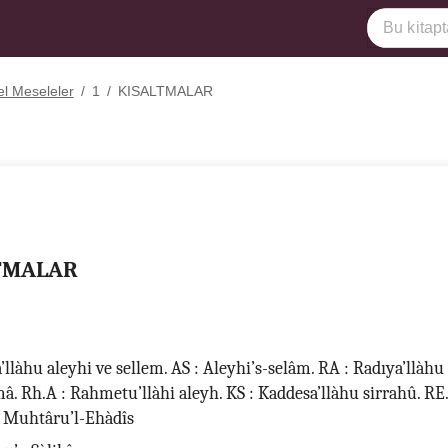
l Meseleler
/
1
/
KISALTMALAR
TMALAR
a’llàhu aleyhi ve sellem. AS : Aleyhi’s-selâm. RA : Radıya’llàh
 Rh.A : Rahmetu’llàhi aleyh. KS : Kaddesa’llàhu sirrahû. RE.
: Muhtâru’l-Ehàdîs