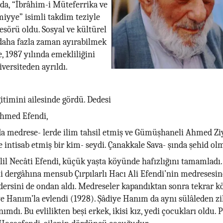
nda, “İbrâhim-i Müteferrika ve
âmiyye” isimli takdim teziyle
fesörü oldu. Sosyal ve kültürel
 daha fazla zaman ayırabilmek
, 1987 yılında emekliliğini
iversiteden ayrıldı.
ğitimini ailesinde gördü. Dedesi
hmed Efendi,
da medrese- lerde ilim tahsil etmiş ve Gümüşhaneli Ahmed Z
e intisab etmiş bir kim- seydi. Çanakkale Sava- şında şehid ol
lil Necâti Efendi, küçük yaşta köyünde hafızlığını tamamladı.
dergâhına mensub Çırpılarlı Hacı Ali Efendi’nin medresesine
 dersini de ondan aldı. Medreseler kapandıktan sonra tekrar 
e Hanım’la evlendi (1928). Şâdiye Hanım da aynı sülâleden zik
anımdı. Bu evlilikten beşi erkek, ikisi kız, yedi çocukları oldu. P