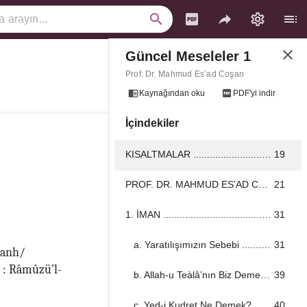
Güncel Meseleler 1
KAPAK ...................................................................................................................................
1
Prof. Dr. Mahmud Es’ad Coşan
İÇİNDEKİLER ...................................................................................................................................
3
Kaynağından oku
PDF'yi indir
İçindekiler
ÖNSÖZ ...................................................................................................................................
17
KISALTMALAR ...................................................................................................................................
19
PROF. DR. MAHMUD ES’AD COŞAN ...................................................................................................................................
21
1. İMAN ...................................................................................................................................
31
a. Yaratılışımızın Sebebi ...................................................................................................................................
31
u anh/
 : Râmûzü’l-
b. Allah-u Teàlâ’nın Biz Demesi ...................................................................................................................................
39
c. Yed-i Kudret Ne Demek? ...................................................................................................................................
40