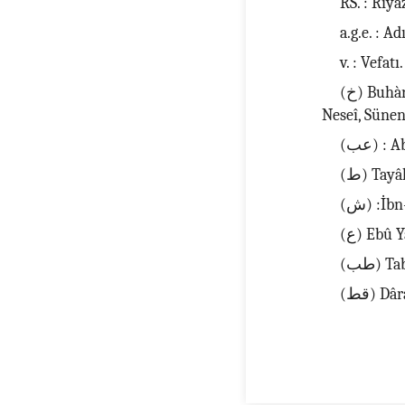
RS. : Riyà
a.g.e. : Ad
v. : Vefatı.
(خ) Buhàrî, Sahîh (م) Müslim, Sahîh (د) Ebû Dâvud, Sünen (ت) Tirmizî, Sünen (ن)
(عب) 
(ط) Tay
(ش) :İ
(ع) Ebû