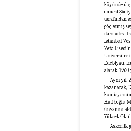
köyünde doğd
annesi Şâdiy
tarafından s
göç etmiş se
iken ailesi İ
İstanbul Vez
Vefa Lisesi’n
Üniversitesi
Edebiyatı, İr
alarak, 1960
Aynı yıl, 
kazanarak, K
komisyonunda
Hatiboğlu M
ünvanını ald
Yüksek Okulu
Askerlik 