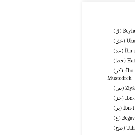
(عق) U
(عد) İ
(خط) 
(كر) :İbn-i Asâkir, Târih-i Dimaşk (حب) :İbn-i Hibbân, Sahîh (ك) Hâkim,
Müstedrek
(خز) İ
(بر) İbn
(غ) Beg
(طح) 