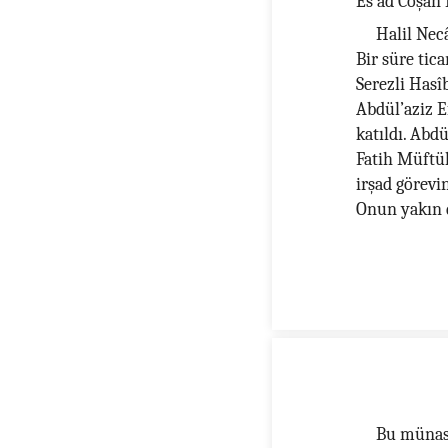
Es’ad Coşan
Halil Nec
Bir süre tic
Serezli Hasî
Abdül’aziz 
katıldı. Abd
Fatih Müftül
irşad görevi
Onun yakın 
Bu münase