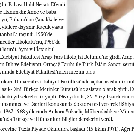
u. Babası Halil Necâti Efendi,
e Hanım’dır. Anne ve baba
oyu, Buhàra’dan Çanakkale’ye
yyidlere dayanır. Küçük yaşta
stanbul’a taşındı. 1950’de
neciler İlkokulu’nu, 1956’da
i bitirdi. Aynı yıl İstanbul
 Edebiyat Fakültesi Arap-Fars Filolojisi Bölümü’ne girdi. Arap 
an Dili ve Edebiyatı, Ortaçağ Tarihi ile Türk-İslâm Sanatı serti
 yılında Edebiyat Fakültesi’nden mezun oldu.
Ankara Üniversitesi İlâhiyat Fakültesi’nde açılan asistanlık im
lasik-Dinî Türkçe Metinler Kürsüsü’ne asistan olarak girdi. F
 iki yıl sekreterlik yaptı. 1965 yılında, XV. Yüzyıl şairlerind
uhammed ve Eserleri konusunda doktora tezi vererek ilâhiya
ı. 1967-1968 yıllarında Ankara Yükseliş Mühendislik ve Mimar
’nda Türkçe ve Hümaniter Bilgiler derslerini verdi.
görevine Tuzla Piyade Okulunda başladı (15 Ekim 1971). Ağrı P