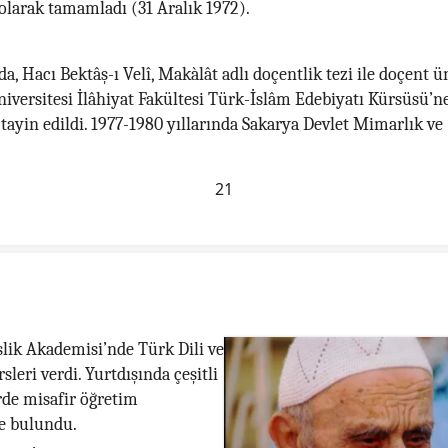
larak tamamladı (31 Aralık 1972).
da, Hacı Bektâş-ı Velî, Makàlât adlı doçentlik tezi ile doçent ü
iversitesi İlâhiyat Fakültesi Türk-İslâm Edebiyatı Kürsüsü’n
 tayin edildi. 1977-1980 yıllarında Sakarya Devlet Mimarlık ve
21
ik Akademisi’nde Türk Dili ve
sleri verdi. Yurtdışında çeşitli
rde misafir öğretim
de bulundu.