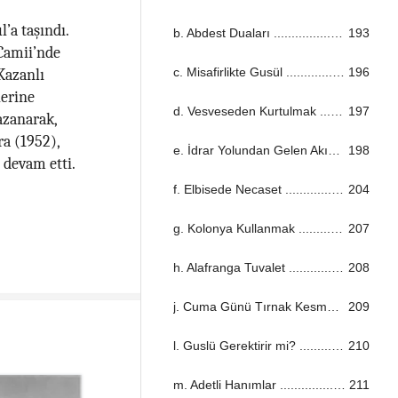
’a taşındı.
b. Abdest Duaları ...................................................................................................................................
193
 Camii’nde
c. Misafirlikte Gusül ...................................................................................................................................
196
Kazanlı
lerine
d. Vesveseden Kurtulmak ...................................................................................................................................
197
kazanarak,
ra (1952),
e. İdrar Yolundan Gelen Akıntı ...................................................................................................................................
198
 devam etti.
f. Elbisede Necaset ...................................................................................................................................
204
g. Kolonya Kullanmak ...................................................................................................................................
207
h. Alafranga Tuvalet ...................................................................................................................................
208
j. Cuma Günü Tırnak Kesmek ...................................................................................................................................
209
l. Guslü Gerektirir mi? ...................................................................................................................................
210
m. Adetli Hanımlar ...................................................................................................................................
211