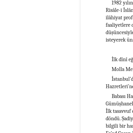
1982 yılı
Risâle-i İsl
ilâhiyat pro
faaliyetlere
düşüncesiyle
isteyerek ün
İlk dînî e
Molla Me
İstanbul’
Hazretleri’n
Babası Ha
Gümüşhaneli 
İlk tasavvuf
döndü. Şadiy
bilgili bir h